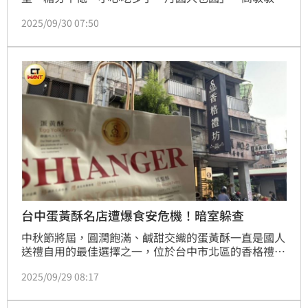
養師分享「月餅熱量糖量圖鑑」，其中第1名雙黃月餅
2025/09/30 07:50
一顆就快800大卡，還藏著將近20顆方糖的糖量，建議
一天吃1/4顆就好，另外鹹蛋黃、滷肉都是在油裡泡過
再包進去，廣式月餅油脂就有40g(約2大匙半)這麼多。
（賴俊佑）
台中蛋黃酥名店遭爆食安危機！暗室躲查
中秋節將屆，圓潤飽滿、鹹甜交織的蛋黃酥一直是國人
送禮自用的最佳選擇之一，位於台中市北區的香格禮坊
創立於1992年，在台深耕30年以後，不僅被譽為蛋黃
2025/09/29 08:17
酥的家，更在今年9月由《網路溫度計DailyView》票選
為全台10大蛋黃酥名店。不過，員工小香（化名）卻出
面踢爆香格禮坊疑有食安問題，不僅放置廚具的地方發