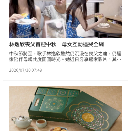
林逸欣喪父首迎中秋 母女互動逼哭全網
中秋節將至，歌手林逸欣雖然仍沉浸在喪父之痛，仍返
家陪伴母親共度團圓時光。她近日分享返家影片，其中
一句自然脫口而出的「我拿一個給爸爸吃」，搭配影片
2026/07/30 07:49
最後一句「永遠記得最愛的爸爸」，短短幾個畫面惹哭
無數網友，紛紛留言直喊：「直接破防了！」