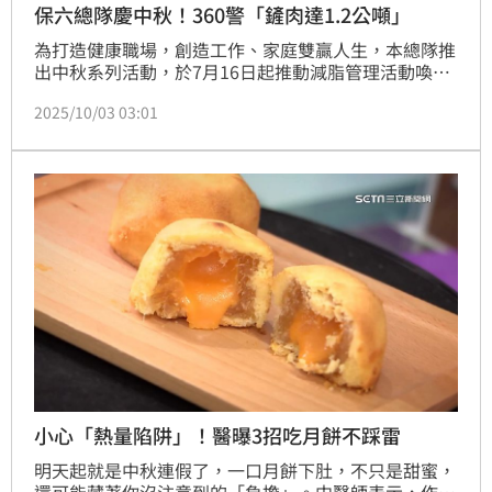
保六總隊慶中秋！360警「鏟肉達1.2公噸」
為打造健康職場，創造工作、家庭雙贏人生，本總隊推
出中秋系列活動，於7月16日起推動減脂管理活動喚起
同仁注重健康意識，活動反應熱絡，共計360位同仁參
2025/10/03 03:01
加，昨（2）日舉行成果驗收。據統計，減脂活動總共
減少了高達1.2公噸的體重，以及 349個百分點體脂
率，成效斐然。
小心「熱量陷阱」！醫曝3招吃月餅不踩雷
明天起就是中秋連假了，一口月餅下肚，不只是甜蜜，