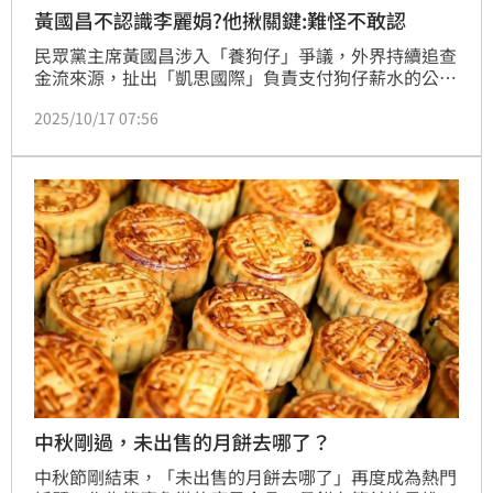
黃國昌不認識李麗娟?他揪關鍵:難怪不敢認
民眾黨主席黃國昌涉入「養狗仔」爭議，外界持續追查
金流來源，扯出「凱思國際」負責支付狗仔薪水的公司
的代表人李麗娟，與黃國昌家族關係複雜。對此，網紅
2025/10/17 07:56
四叉貓劉宇席也揪出關鍵4證據，驚呼「難怪黃國昌不
敢承認他跟狗仔公司的關係」。
中秋剛過，未出售的月餅去哪了？
中秋節剛結束，「未出售的月餅去哪了」再度成為熱門