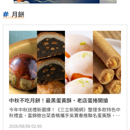
月餅
中秋不吃月餅！最黑蛋黃酥、老店蛋捲開搶
今年中秋送禮新選擇！《三立新聞網》整理多款特色中
秋禮盒，富錦樹台菜香檳攜手吳寶春推聯名蛋黃酥，貓
茶町明星商品「鐵觀音茶金蛋黃酥」回歸，東京巴黎甜
2026/08/08 02:50
點則創意打造「黑莎青花椒麻酥」。此外，深夜裡的法