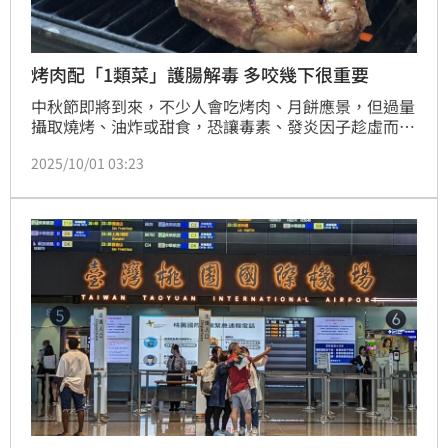
烤肉配「1類菜」護腸解毒 多咬幾下很重要
中秋節即將到來，不少人會吃烤肉、月餅應景，但過量
攝取燒烤、油炸或甜食，恐讓毒素、發炎因子趁虛而
入。營養師呂美寶提到，中秋節享用美食時，可搭配富
2025/10/01 03:23
含蘿蔔硫素的食物，例如花椰苗、紫高麗苗、白蘿蔔片
等，有助於強化腸道屏障，避免細菌、毒素入侵。