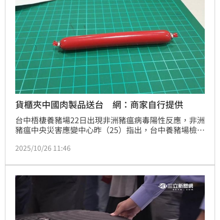
邁生病浪犬
貨櫃夾中國肉製品送台 網：商家自行提供
台中梧棲養豬場22日出現非洲豬瘟病毒陽性反應，非洲
豬瘟中央災害應變中心昨（25）指出，台中養豬場檢出
的非洲豬瘟確認是台灣首例。而據媒體報導，郵局人士
2025/10/26 11:46
表示，中國電商淘寶仍買得到中國香腸等產品，且直送
台灣，提醒中國豬肉加工品以「小包衝關」躲避防疫防
線。