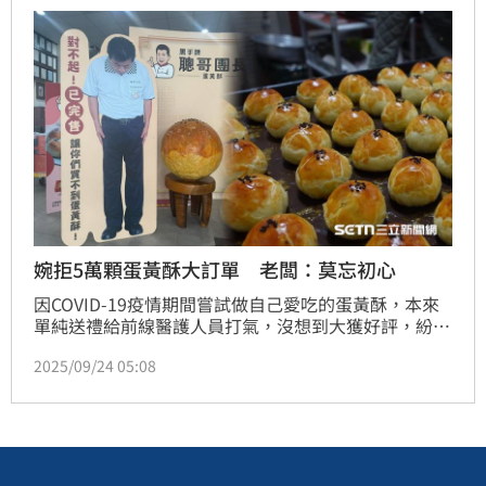
霉，並用生鏽的空罐頭來盛裝製作餅皮的水與油，更誇
張的是店家更有一處隱藏的廚房，專門用來躲避衛生局
婉拒5萬顆蛋黃酥大訂單 老闆：莫忘初心
因COVID-19疫情期間嘗試做自己愛吃的蛋黃酥，本來
單純送禮給前線醫護人員打氣，沒想到大獲好評，紛紛
詢問能否訂購，讓彰化順興中古車行老闆陳永聰意外開
2025/09/24 05:08
賣「黑手牌」蛋黃酥。堅持用料品質、不隨意漲價，讓
他逐漸做出口碑。今年有企業欲訂購4千多盒，約5萬顆
的蛋黃酥，作為中秋禮，但他直接婉拒了！陳表示，小
訂單與在地客戶的支持才是品牌根基，為了永續經營，
寧願放棄不穩定的大單，所以對這家企業，只能說聲，
抱歉了。