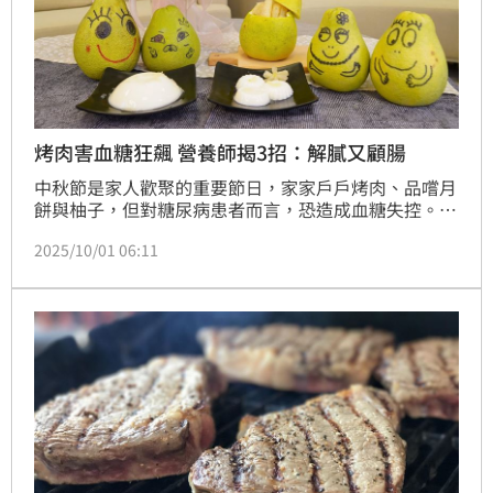
烤肉害血糖狂飆 營養師揭3招：解膩又顧腸
中秋節是家人歡聚的重要節日，家家戶戶烤肉、品嚐月
餅與柚子，但對糖尿病患者而言，恐造成血糖失控。中
醫大新竹附醫營養師吳婉瑜與陳宛伶分享3個中秋飲食
2025/10/01 06:11
妙招，例如慎選烤肉食材，以瘦肉、海鮮取代肥肉和加
工肉品，還要控制柚子攝取量，每次不超過1/4顆中型
柚子。