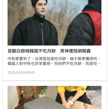
昔翻白眼喊韓國不吃月餅 男神遭陸網開轟
中秋節要到了，台灣習俗是吃月餅、柚子跟準備烤肉、
韓國人對中秋也非常重視，但他們不吃月餅，而是吃松
糕。而去年韓國男神李棟旭在中秋節時回應中國粉絲
2025/10/04 09:03
「韓國人不吃月餅」，加上翻白眼的表情不好，結果引
來小粉紅不滿，話題一度衝上熱搜。