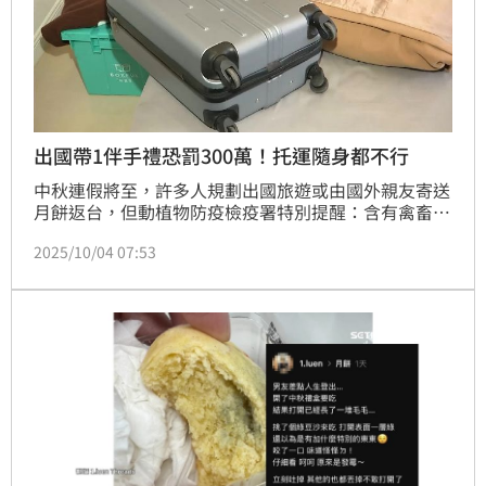
出國帶1伴手禮恐罰300萬！托運隨身都不行
中秋連假將至，許多人規劃出國旅遊或由國外親友寄送
月餅返台，但動植物防疫檢疫署特別提醒：含有禽畜肉
類的月餅禁止帶回台灣，一旦違規，恐面臨高額罰金甚
2025/10/04 07:53
至刑責。