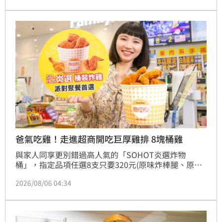
國手工甜點推台式水果酥，ChizCheese進駐百貨推
「瀨戶內檸檬蛋糕」，查理布朗烘焙、ButterSays、
BAC及協興蛋業亦祭出精品級中秋禮盒。上海鄉村更顛
覆傳統，推出「真的蟹蟹」軟殼蟹料理。
爸氣吃雞！走進超商開吃巨厚雞排 8塊桶雞
與家人同享更別錯過高人氣的「SOHOT炎選炸物
桶」，指定品項任選8支只要320元(原味炸棒腿、原味
雞腿排、辣味炸棒腿、轟炸火辣雞腿排)。
2026/08/06 04:34