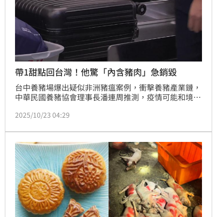
帶1甜點回台灣！他驚「內含豬肉」急銷毀
台中養豬場爆出疑似非洲豬瘟案例，衝擊養豬產業鏈，
中華民國養豬協會理事長潘連周推測，疫情可能和境外
月餅有關。一名網友也說，自己先前去越南出差，廠商
2025/10/23 04:29
送了一盒月餅，回到台灣機場看到「禁帶豬肉產品」，
才驚覺月餅可能含豬肉，果然打開一看有豬肉成分，嚇
得急忙衝到檢疫窗口銷毀。