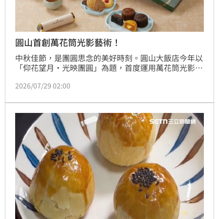
圓山首創萬花筒光影藝術！
中秋佳節，是團圓思念的美好時刻。圓山大飯店今年以
「仰花望月・光映團圓」為題，首度運用萬花筒光影藝
術結合建築美學與收藏巧思，打造兼具祝福寓意與珍藏
2026/07/29 02:00
價值的中秋精品。禮盒設計靈感源自於圓山大廳主題花
藝「仰望圓山之美」，融合梅花藻井、花窗等經典元
素，透過幾何構圖與流轉線條的視覺圖騰，隆重推出
「仰玥萬象中秋寶盒」與「望玥萬象中秋寶盒」兩款限
定圓山風華鏡系列中秋禮盒。