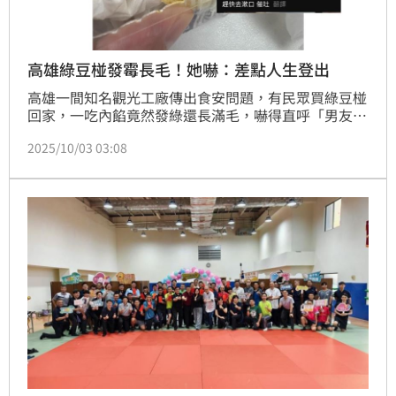
高雄綠豆椪發霉長毛！她嚇：差點人生登出
高雄一間知名觀光工廠傳出食安問題，有民眾買綠豆椪
回家，一吃內餡竟然發綠還長滿毛，嚇得直呼「男友差
點人生登出」，對此業者緊急將同批商品下架，初步研
2025/10/03 03:08
判是冷卻過程有問題，衛生局也派員稽查，而麵包師傅
提醒，中秋節常見的月餅、蛋黃酥、綠豆椪，都有正確
保存與加熱方式，像是有蛋黃的月餅都不能放微波爐加
熱以免爆炸，綠豆椪則要注意水分流失！