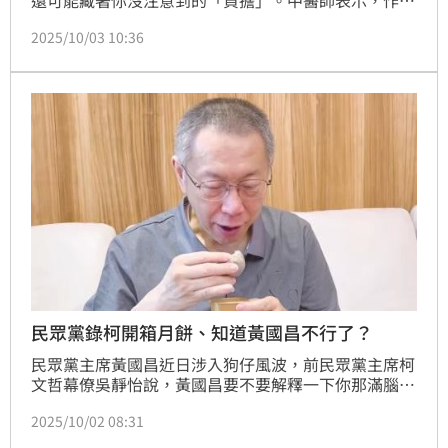
還可能藏著你沒注意到的「負擔」。中醫師表示，作為
象徵節慶的重要點心，精緻小巧的月餅，其實是可怕的
2025/10/03 10:36
熱量陷阱，像是一顆蛋黃酥約含450-500大卡，等同1.5
碗飯熱量，稍不留意便會熱量超標，還會引起腹脹、消
化不良，甚至影響血糖與膽固醇水平。（記者：簡浩
正）
民眾黨錄柯開箱月餅、知道黃國昌不行了？
民眾黨主席黃國昌近日涉入狗仔風波，前民眾黨主席柯
文哲幕僚吳靜怡說，黃國昌要不要解釋一下你那滿腦子
是「腥」還是「星」？
2025/10/02 08:31