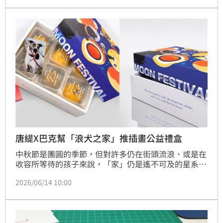
費南雪為主角，結合瑪德蓮、夾心餅乾等人氣法式燒
菓，推出三款台灣限定中秋禮盒，價格從700元起。
唐緹X巴克幫「浪犬之家」推插畫公益禮盒
中秋節是團圓的季節，但對許多仍在街頭流浪、或是在
收容所等待的孩子來說，「家」仍是遙不可及的星系。
2026中秋「唐緹Tartine」今年攜手「巴克幫-浪犬之
2026/06/14 10:00
家」，推出「SPACE DOGS 中秋聯名公益禮盒」，這
款禮盒不僅內含唐緹的招牌綜合流芯月餅，更是一份實
踐ESG社會責任的具體行動——凡購買此系列禮盒，唐
緹即捐出銷售額的 5% 予巴克幫，投入園區近170隻年