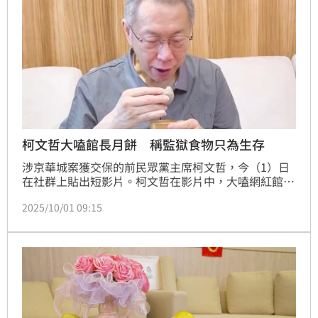
柯文哲大嗑館長月餅 稱監獄食物只為生存
涉京華城案獲交保的前民眾黨主席柯文哲，今（1）日
在社群上貼出短影片。柯文哲在影片中，大嗑網紅館長
致贈的月餅，同時分享在看守所當中的食物是「為了求
2025/10/01 09:15
生存」，未來將找時間去館長的健身房看看。