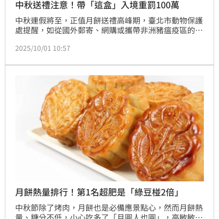
中秋送禮注意！帶「這盒」入境重罰100萬
中秋連假將至，正值月餅送禮高峰期，臺北市動物保護
處提醒，如從國外郵寄、網購或攜帶非洲豬瘟疫區的豬
肉產品入境，一旦查獲，依動物傳染病防治條例最高可
2025/10/01 10:57
罰新臺幣100萬元，呼籲民眾慎選產品，避免違規輸入
含肉產品例如肉鬆月餅、金華火腿月餅等，以免違法。
（賴俊佑）
月餅熱量排行！第1名超肥是「綠豆椪2倍」
中秋節除了烤肉，月餅也是必備應景點心，然而月餅熱
量、糖分不低，小心吃多了「月圓人也圓」，高敏敏營