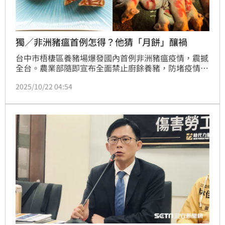
獨／非洲豬瘟首例怎得？他猜「月餅」釀禍
台中市梧棲區養豬場爆發國內首例非洲豬瘟疫情，震撼
全台。農業部隨即宣布全面禁止廚餘養豬，防堵疫情擴
散。對於病毒可能的來源，中華民國養豬協會理事長潘
2025/10/22 04:54
連周推測，疫情極可能與廚餘有關，「或許有人偷偷從
境外帶回月餅、香腸或臘肉，經廚餘流入養豬場，才釀
成感染。」