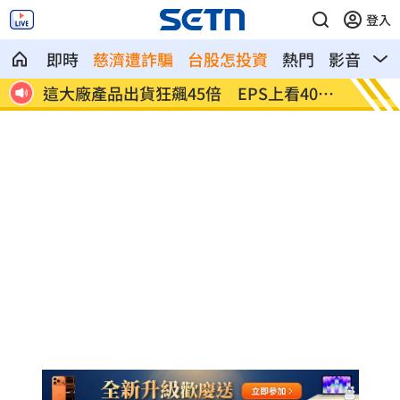
登入
即時
慈濟遭詐騙
台股怎投資
熱門
影音
熱
01
相信黃仁勳？喊逢低買AI股績效曝光
兒女蝸