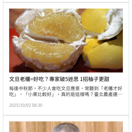
文旦老欉=好吃？專家破5迷思 1招柚子更甜
每逢中秋節，不少人會吃文旦應景，常聽到「老欉才好
吃」、「小果比較好」，真的是這樣嗎？臺北農產運銷
股份有限公司分享5大文旦迷思，其實「新欉」、「老
2025/10/02 08:30
欉」並非判斷品質的依據，仍要看農民的栽培管理，另
外，吃文旦出現嘴麻狀況，不是殘留農藥所致，而是果
皮油胞的精油刺激。