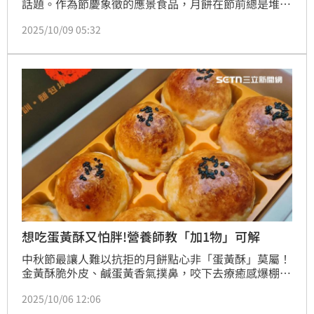
話題。作為節慶象徵的應景食品，月餅在節前總是堆滿
貨架，但節後卻面臨滯銷難題。據陸媒《深藍財經》報
2025/10/09 05:32
導，雖然不少商場在中秋前夕推出「買一送一」、「買
十送一」等促銷活動，仍難以避免節後大量月餅滯銷的
現象。(記者唐家興)
想吃蛋黃酥又怕胖!營養師教「加1物」可解
中秋節最讓人難以抗拒的月餅點心非「蛋黃酥」莫屬！
金黃酥脆外皮、鹹蛋黃香氣撲鼻，咬下去療癒感爆棚！
但小心這一顆小小的「圓滾滾」月餅，其實是隱藏版的
2025/10/06 12:06
熱量炸彈，不小心多吃幾顆，脂肪攝取量就直接「破