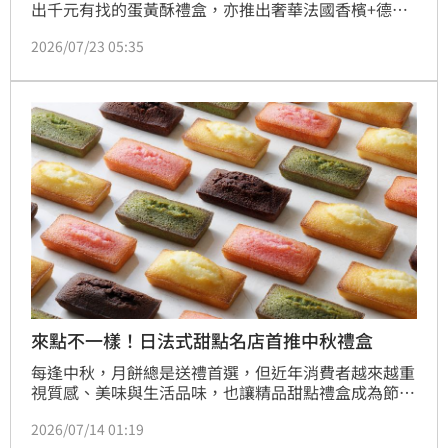
出千元有找的蛋黃酥禮盒，亦推出奢華法國香檳+德國
百年工藝水晶酒杯的奢華禮盒，全台限量1001盒；另
2026/07/23 05:35
外，漢來美食中秋禮盒集結9款經典與創新風味月餅，
萬豪酒店中秋禮盒每售出一盒捐出10元支持動物保護與
福利推廣；台北文華東方酒店今年首度雙入廣式月餅禮
盒。
來點不一樣！日法式甜點名店首推中秋禮盒
每逢中秋，月餅總是送禮首選，但近年消費者越來越重
視質感、美味與生活品味，也讓精品甜點禮盒成為節慶
送禮的新趨勢。今年，日本法式甜點品牌HENRI 
2026/07/14 01:19
CHARPENTIER首度將中秋限定禮盒帶進台灣，以經典