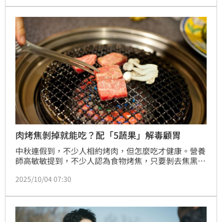
表」，真的好想吃怎麼辦？雲林基督教醫院營養室主任
林旻樺教你終極訣竅。
肉烤焦剝掉就能吃？配「5蔬果」解毒顧胃
中秋連假到，不少人相約烤肉，但怎麼吃才健康。營養
師高敏敏提到，不少人認為食物烤焦，只要剝去焦黑部
分就能吃，不過若烤得太焦黑，致癌物PAH恐飆升至
2025/10/04 07:30
400倍，不建議體質較弱、有家族癌症史者食用，整片
丟棄比較安心。另外，享用烤肉時搭配「洋蔥、芭樂、
萵苣、奇異果、綠茶」，解毒又解膩。