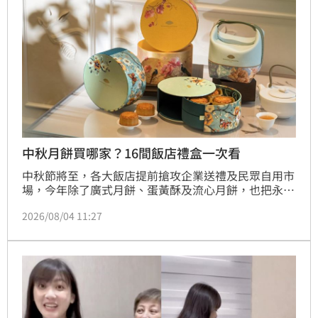
中秋月餅買哪家？16間飯店禮盒一次看
中秋節將至，各大飯店提前搶攻企業送禮及民眾自用市
場，今年除了廣式月餅、蛋黃酥及流心月餅，也把永續
食材、公益合作、藝術聯名及在地農產融入禮盒。價格
2026/08/04 11:27
從498元一路到8888元，部分早鳥優惠最低約76折，大
宗採購最低更可達7折。