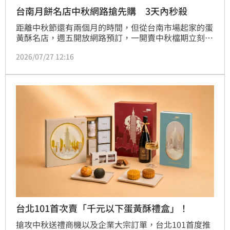
台南月餅名店中秋網路搶先購 3天內秒殺
距離中秋節還有兩個月的時間，但從台南市場起家的蛋
黃酥名店，週五開放網路預訂，一開賣中秋檔期立刻秒
殺，只剩下九月十一日之前，還有少許額度可以購買，
2026/07/27 12:16
但今年蛋黃酥月餅，業者說受到成本考量，一顆漲了五
元！另外法務部也大推「鐵窗牌月餅」結合收容人手作
特色月餅，做了一個全國購買地圖，讓民眾中秋節吃月
餅多一些選擇。
台北101首次賣「千元以下蛋黃酥禮盒」！
搶攻中秋送禮商機以及企業大宗訂單，台北101首度推