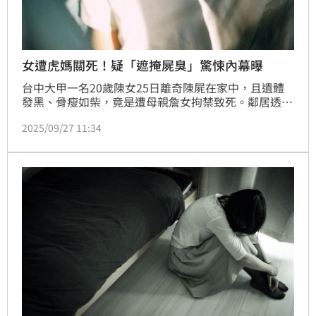
女遭虎媽關死！疑「遮掩屍臭」驚悚內幕曝
台中大甲一名20歲陳女25日離奇陳屍在家中，且遺體
發黑、骨瘦如柴，竟是遭母親詹女拘禁致死。鄰居透
露，18、19日社區中庭曾傳出劇烈惡臭，過幾天變成
2025/09/27 11:34
樟腦味，懷疑是陳家刻意掩蓋屍臭。