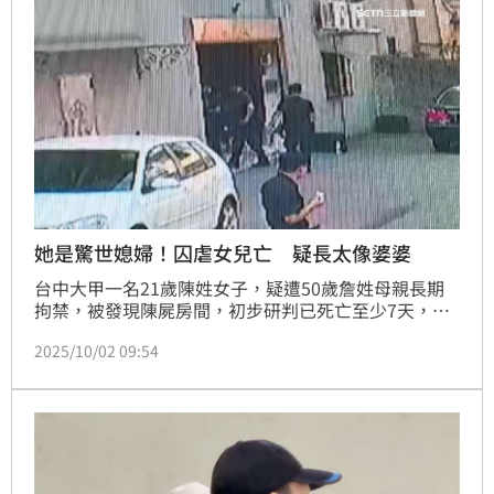
她是驚世媳婦！囚虐女兒亡 疑長太像婆婆
台中大甲一名21歲陳姓女子，疑遭50歲詹姓母親長期
拘禁，被發現陳屍房間，初步研判已死亡至少7天，且
全身枯瘦、脫皮，死狀悽慘；陳女長期被母親囚禁在家
2025/10/02 09:54
1樓孝親房，且3天只給一餐、活活餓死。該名詹姓母親
黑歷史也被起底，23年前就曾因毆打婆婆下跪道歉，是
鄰居口中的「驚世媳婦」。