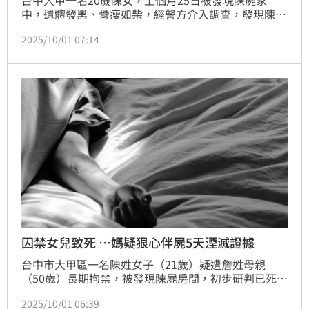
台中大甲一名20歲陳女，上個月25日被發現陳屍家
中，遺體發黑、骨瘦如柴，經警方介入調查，發現陳女
長期被詹姓母親囚禁在家1樓孝親房，且「3天只給1
2025/10/01 07:14
餐」被活活餓死。據悉，陳女曾有逃跑紀錄，但被發現
後帶回家又遭毒打一頓，事後陳女變得不敢再踏出房門
一步，也因此即便餓得不行仍不敢求救，最終因營養不
良死亡。
囚禁女兒致死 …媽疑狠心伴屍5天湮滅證據
台中市大甲區一名陳姓女子（21歲）疑遭詹姓母親
（50歲）長期拘禁，被發現陳屍房間，初步研判已死亡
至少7天，且全身枯瘦、脫皮，死狀悽慘；目前詹姓母
2025/10/01 06:39
親已被列為嫌疑人，遭法院羈押禁見。據了解，詹女9