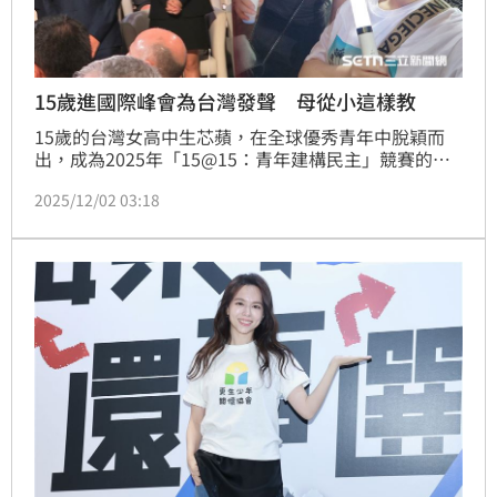
15歲進國際峰會為台灣發聲 母從小這樣教
15歲的台灣女高中生芯蘋，在全球優秀青年中脫穎而
出，成為2025年「15@15：青年建構民主」競賽的五
位得獎者之一，並受邀出席加拿大哈利法克斯國際安全
2025/12/02 03:18
論壇。根據國教行動聯盟調查，台灣青少年關注的議題
中，政治與國際事務並不突出，但芯蘋積極參與全球安
全與民主建設，並透露未來有意投身政界。年輕的她已
站上國際舞台，展現卓越的自律與遠見。她的母親也在
接受訪問時分享，家庭教育在芯蘋成長中扮演了關鍵角
色。