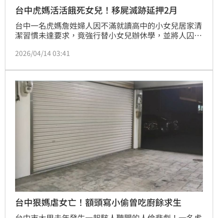
台中虎媽活活餓死女兒！移屍滅跡延押2月
台中一名虎媽詹姓婦人因不滿就讀高中的小女兒居家清
潔習慣未達要求，竟強行替小女兒辦休學，並將人囚禁
在家中長達900多天，最終小女兒因營養不良、活活餓
2026/04/14 03:41
死。案發後，詹婦被羈押至今，近日羈押期屆滿，法院
認為詹婦早在4天前就知道小女兒已死亡卻不報案，還
拿白布遮擋攝影機清理現場滅證，有強烈規避刑責動
機，裁定延押2月，並禁止接見、通信。
台中狠媽虐女亡！額頭寫小偷曾吃廚餘求生
台中市大甲去年發生一起駭人聽聞的人倫悲劇！一名虎