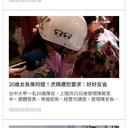
朴子市區的外婆，向便利商店向店員問路，店員發現異
狀報警，男童泛淚情緒激動，趕緊遞上餅乾、飲料安
撫，並聯繫其親人把他帶回家。
20歲女長像阿嬤！虎媽遷怒要求：好好反省
台中大甲一名20歲陳女，上個月25日被發現陳屍家
中，遺體發黑、骨瘦如柴，經警方調查，發現陳女長期
被詹姓母親囚禁在家1樓孝親房，且「3天只給1餐」被
2025/10/02 02:52
活活餓死。不過「虎毒不食子」，詹女對大女兒的教養
正常，卻對小女兒相當狠心殘忍，有民眾指出，因詹女
痛恨婆婆，而小女兒從小身形、相貌與婆婆相像才會遷
怒於她。