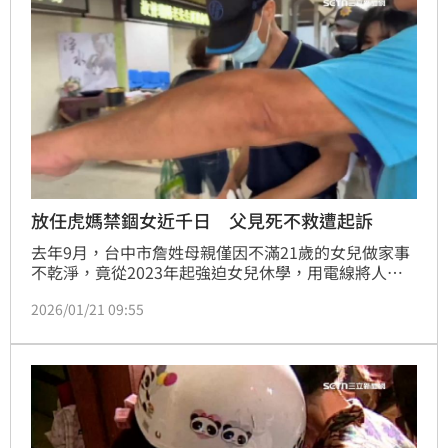
放任虎媽禁錮女近千日 父見死不救遭起訴
去年9月，台中市詹姓母親僅因不滿21歲的女兒做家事
不乾淨，竟從2023年起強迫女兒休學，用電線將人綑
綁囚禁在房間及浴室內長達2年8個月，期間僅提供少量
2026/01/21 09:55
食物，女兒長期處於飢餓狀態，最終因營養不良、多重
器官衰竭慘死。更冷血的是，詹女發現女兒死亡後不但
未報警，還伴屍3天試圖清洗掩蓋屍臭，台中地檢署偵
結後將詹女私行拘禁凌虐致死罪提起公訴，而詹女的陳
姓丈夫名知女兒受虐卻放任不管，遭檢方一併起訴。