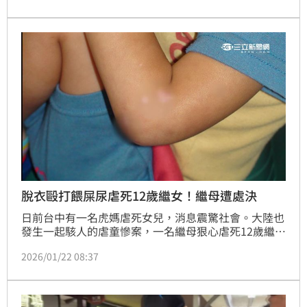
脫衣毆打餵屎尿虐死12歲繼女！繼母遭處決
日前台中有一名虎媽虐死女兒，消息震驚社會。大陸也
發生一起駭人的虐童慘案，一名繼母狠心虐死12歲繼
女，將她囚禁在廁所，還逼迫吃屎喝尿，更殘忍用針縫
2026/01/22 08:37
嘴，導致繼女受虐致死，體重僅剩20公斤。繼母遭當地
法院判處死刑，本月20日執行完畢，生父則判決13年
有期徒刑。