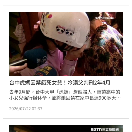
媽」嚴格訓練，直呼這是自己做過最累的一首歌。
台中虎媽囚禁餓死女兒！冷漠父判刑2年4月
去年9月間，台中大甲「虎媽」詹姓婦人，替讀高中的
小女兒強行辦休學，並將她囚禁在家中長達900多天，
最終小女兒因營養不良、活活餓死。事件爆發後引發震
2026/07/22 02:37
驚，詹婦也因案被羈押禁見至今，並依涉犯家暴凌虐致
死起訴，一審由國民法庭審理。而陳姓丈夫只因擔心夫
妻發生衝突，漠視事情發生，直到女兒慘死才報案，被
視法院認定是「共犯」，依妨害自由等罪判處2年4月，