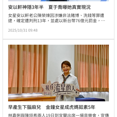
安以軒神隱3年半 夏于喬曝她真實現況
女星安以軒老公陳榮煉因涉嫌非法賭博、洗錢等罪遭
逮，確定遭判刑13年，並處以新台幣76億元罰金，而
安以軒已有3年半未公開露面。閨密夏于喬今（31）日
2025/10/31 09:48
出席更生少年關懷協會「如果，還有選擇」，透露安以
軒很努力在生活，對於好友此前被週刊形容成「虎
媽」，夏于喬則表示「我覺得還好。」
早產生下腦麻兒 金鐘女星成虎媽茹素5年
林嘉俐與陳垣希兩人19日到宜蘭出席一場音樂會，宣傳