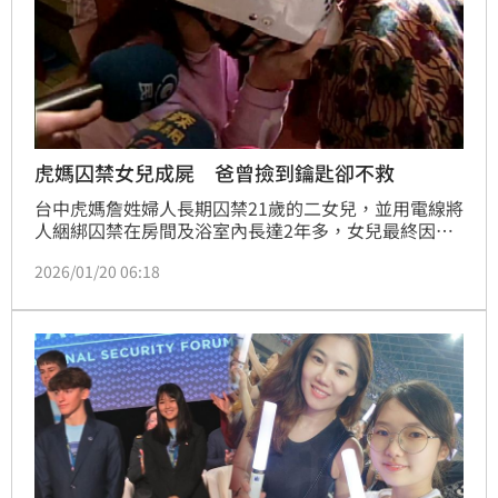
虎媽囚禁女兒成屍 爸曾撿到鑰匙卻不救
台中虎媽詹姓婦人長期囚禁21歲的二女兒，並用電線將
人綑綁囚禁在房間及浴室內長達2年多，女兒最終因營
養不良、多重器官衰竭慘死，台中地檢署偵結，依私行
2026/01/20 06:18
拘禁凌虐致死罪提起公訴，全案將由國民法官審理。據
了解，虎媽的行徑連丈夫都制止不了，曾經丈夫撿到鑰
匙開門，女兒淚眼汪汪大喊「爸爸終於來了」，但父親
卻沒救出女兒，捨棄最後讓女兒活命的機會。