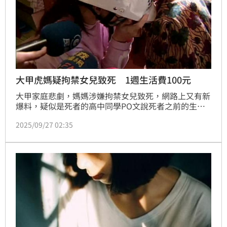
大甲虎媽疑拘禁女兒致死 1週生活費100元
大甲家庭悲劇，媽媽涉嫌拘禁女兒致死，網路上又有新
爆料，疑似是死者的高中同學PO文說死者之前的生活
費每個星期只有100塊錢，不少同學或學校人員都知道
2025/09/27 02:35
她的家庭狀況，像是福利社阿姨會讓她用打掃環境的方
式換取隔天的早餐，而且只要寒暑假結束，同學都會發
現她瘦了一圈，後來媽媽強制幫她辦休學，同學覺得不
捨但也束手無策。