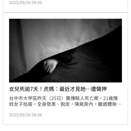
2025/09/26 09:50
二休學後便終日留在家中，鮮少與外界接觸。母親涉嫌
在事發前將女兒反鎖房內多日，卻未及時察覺異狀，成
為全案重大嫌疑人，目前遭檢方聲押。
女兒死逾7天！虎媽：最近才見她…遭聲押
台中市大甲區昨天（25日）驚傳駭人死亡案，21歲陳
姓女子枯瘦，全身發黑、脫皮，陳屍房內，雖遺體無明
顯外傷，但疑遭50歲詹姓母親拘禁導致，由於死因不單
2025/09/26 08:06
純，研判已死亡至少7天；母親遭列嫌疑人，她供稱，
近日仍有見到女兒，說詞與遺體狀況明顯不符；移送檢
方，複訊後，向台中地院聲請羈押禁見。