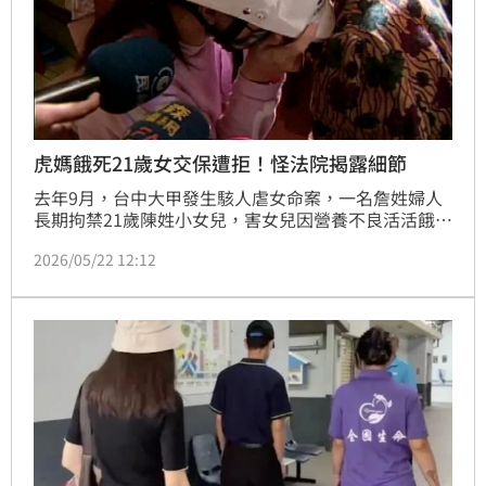
虎媽餓死21歲女交保遭拒！怪法院揭露細節
去年9月，台中大甲發生駭人虐女命案，一名詹姓婦人
長期拘禁21歲陳姓小女兒，害女兒因營養不良活活餓
死，被檢方依凌虐致死、幫助加重私行拘禁等罪嫌起
2026/05/22 12:12
訴。本案預計由國民法庭審理，但詹婦與辯護人主張，
台中地院裁定揭露太多偵查內容，導致新聞大篇幅報
導，影響潛在國民法官難維持中立，聲請拒絕國民法官
參審。台中地院認為本案屬於國民高度關注案件，涉及
新聞自由與人民知的權利，駁回詹婦聲請，不得抗告。