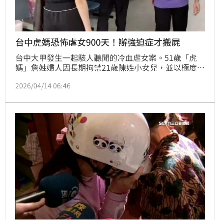
台中虎媽恐怖虐女900天！辯強迫症才搬屍
台中大甲發生一起駭人聽聞的冷血虐女案。51歲「虎
媽」詹姓婦人因長期拘禁21歲陳姓小女兒，並以極度不
人道手段限制其飲食，導致女兒在去年9月活活餓死。
2026/04/14 06:46
台中地方法院日前召開延押庭，儘管詹婦在庭上啜泣哀
求交保，且辯護律師提出「強迫症」等理由試圖為其脫
罪，但法院認定詹婦明知女兒身亡卻不報警，且清掃屍
體前，刻意用白布將攝影機遮起，最終裁定自4月20日
起延長羈押禁見2個月。