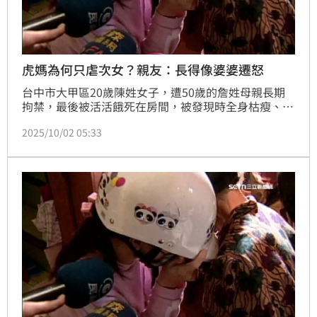
虎媽為何只虐次女？親友：長得像婆婆遷怒
台中市大甲區20歲陳姓女子，遭50歲的詹姓母親長期
拘禁，最後被活活餓死在房間，被發現時全身枯瘦、脫
皮，死狀悽慘。大甲警分局公布初步相驗結果，死者身
2025/10/02 05:33
上無明顯致命性外傷，死因初判為「長期極度嚴重營養
不良」。至於陳女房門僅是一般的喇叭鎖，並無其他囚
禁工具，至於為何陳女無法破門逃生或求救，以及父親
及姊姊是否知情隱匿，仍須進一步調查釐清。