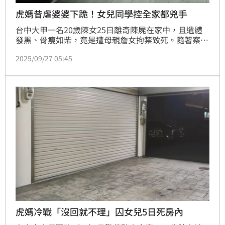
虎媽昔虐婆婆下跪！女兒同學控全家都兇手
台中大甲一名20歲陳女25日離奇陳屍在家中，且遺體
發黑、骨瘦如柴，竟是遭母親詹女拘禁致死。隨著案情
受到關注，陳女高中同班同學兼室友怒控「全家都是凶
2025/09/27 05:45
手」；虎媽黑歷史也被起底，23年前就曾因毆打婆婆在
媒體前下跪道歉，是鄰居口中的「驚世媳婦」。
虎媽冷戰「沒回就不理」囚女兒5日死房內