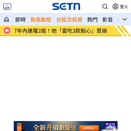
登入
即時
颱風動態
台股怎投資
熱門
影音
熱搜
惹禍
遠見天下創辦人高希均90歲辭世！
詐慈濟
當