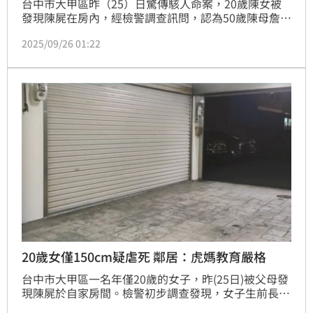
台中市大甲區昨（25）日驚傳駭人命案，20歲陳女被
發現陳屍在房內，經檢警調查訊問，認為50歲陳母詹女
涉嫌將女兒拘禁在房間內致死，遭收押禁見。據悉，母
2025/09/26 01:22
女倆近日疑似發生爭吵冷戰，關係越鬧越僵，「若敲門
女兒沒回應就不理」，直到父母聞到屍臭味緊急破門，
才驚見女兒已陳屍房內發黑。今早檢方再度訊問陳父，
認定其也涉妨害自由，由證人轉列被告，諭令10萬元交
保，限制出境出海。
20歲女僅150cm疑虐死 鄰居：虎媽教育嚴格
台中市大甲區一名年僅20歲的女子，昨(25日)被父母發
現陳屍於自家房間。檢警初步調查發現，女子生前長期
遭母親嚴格管控，稱之為「虎媽」教育方式，甚至自高