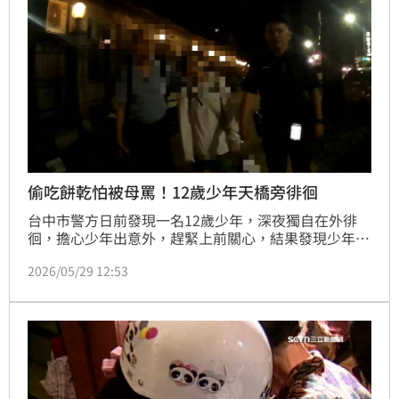
可上訴。
偷吃餅乾怕被母罵！12歲少年天橋旁徘徊
台中市警方日前發現一名12歲少年，深夜獨自在外徘
徊，擔心少年出意外，趕緊上前關心，結果發現少年因
偷吃家中餅乾，擔心被母親責罵，害怕到不敢回家；同
2026/05/29 12:53
一時間，少年的雙親也因找不到孩子，急得報案協尋。
警方了解原委後，耐心安撫少年，並通知家長來接孩
子，最終母子順利化解衝突，一起回家。