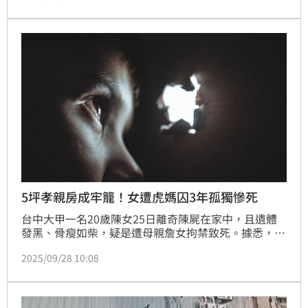
月21日就發現在房內的女兒毫無回應，卻辯稱因為2人
處於冷戰，故未進一步查看，直到當月25日陳父聞到屍
臭破門，才驚見女兒已枯瘦亡，而虎媽在這段期間疑忙
著湮滅證據，企圖掩蓋長期虐待事實。
5坪孝親房成牢籠！女遭虎媽囚3年孤獨慘死
台中大甲一名20歲陳女25日離奇陳屍在家中，且遺體
發黑、骨瘦如柴，疑是遭母親詹女拘禁致死。據悉，陳
女被關在窗戶封死的「孝親房」，長期營養不良慘死。
2025/09/28 10:08