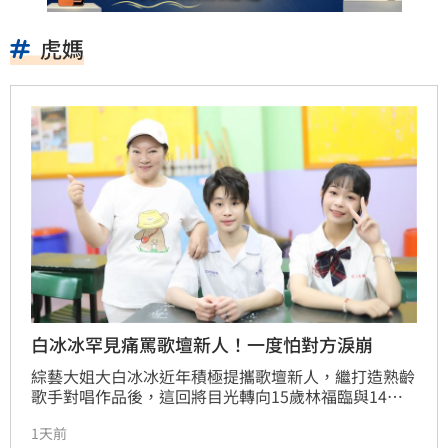
虎媽
白冰冰罕見痛罵歌壇新人！一度怕對方淚崩
綜藝大姐大白冰冰近年積極提攜歌壇新人，繼打造熟齡
歌手對唱作品後，這回將目光轉向15歲林福臨與14歲
劉詠婕，不僅親自擔任新歌〈喔！不不不〉製作人、
1天前
MV導演，更在錄音、舞蹈排練全程緊盯，化身「虎