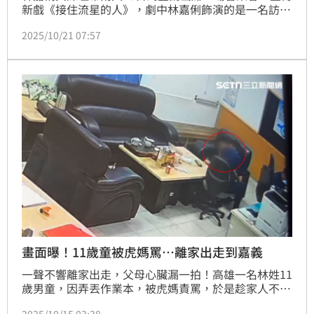
新戲《接住流星的人》，劇中林嘉俐飾演的是一名訪視
志工，兒子是早產兒，罹患腦性麻痺行動不便，還是用
2025/10/21 07:57
「虎媽」的態度照顧兒子，逼著復健。林嘉俐覺得無論
任何人都有執著的地方，一旦被放大，就很能會變成
「虎媽」。她到現在還是單身，一直以來都不喜歡被約
束，如果當媽「應該會是比較屬於中間自由派」。
畫面曝！11歲童被虎媽罵…離家出走到嘉義
一聲不響離家出走，父母心臟漏一拍！高雄一名林姓11
歲男童，因弄丟作業本，被虎媽責罵，於是趁家人不注
意負氣離家出走，從鼓山區搭乘火車前往家住於嘉義縣
2025/10/15 03:38