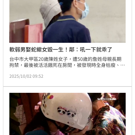
軟弱男娶蛇蠍女毀一生！鄰：吼一下就乖了
台中市大甲區20歲陳姓女子，遭50歲的詹姓母親長期
拘禁，最後被活活餓死在房間，被發現時全身枯瘦、脫
皮，體重僅30公斤，死因初判為「長期極度嚴重營養不
2025/10/02 09:52
良」。而陳女房門僅是一般喇叭鎖，並無其他囚禁工
具，為何不選擇逃跑？據了解，陳女曾逃跑被帶回家，
遭毒打一頓，變得不敢再踏出房門反抗。外界質疑，陳
父為何眼睜睜看著二女兒受虐卻不敢吭聲？鄰居透露，
陳男個性軟弱，對強勢的妻子無力反抗，「被吼一下就
乖了」。