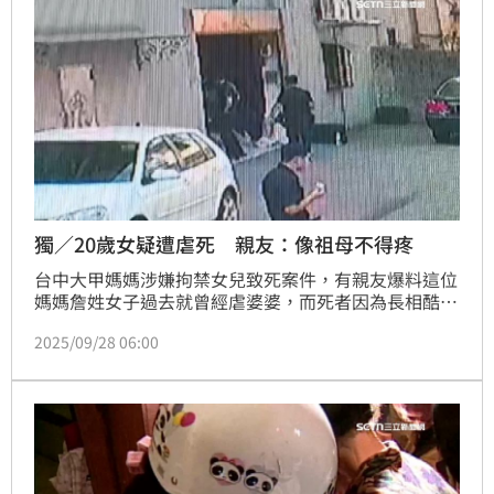
獨／20歲女疑遭虐死 親友：像祖母不得疼
台中大甲媽媽涉嫌拘禁女兒致死案件，有親友爆料這位
媽媽詹姓女子過去就曾經虐婆婆，而死者因為長相酷似
祖母，因此格外不受媽媽疼愛，加上父親個性軟弱有逃
2025/09/28 06:00
避型人格，也不敢違抗妻子的命令，就算親友看不下去
想要將二女兒帶回去照料，也被詹姓女子找理由阻止，
導致最後來不及阻止悲劇。