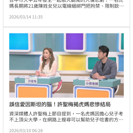
媽長期將21歲陳姓女兒以電線綑綁門把拘禁、限制飲
食，最終因極度飢餓與營養不良慘死，體重竟縮減至僅
2026/03/14 11:35
存30公斤。台中地方法院在審理過程中，發現更多詹婦
種種超乎常理的凌虐行徑，形容死者生前處境「宛如原
始人，毫無尊嚴」。
誤信愛因斯坦的腦！許聖梅揭虎媽悲慘結局
資深媒體人許聖梅上節目提到，一名虎媽因擔心兒子考
不上頂尖大學，在網路上搜尋可以幫助兒子唸書的方
式，看到有賣家販賣智商，虎媽信以為真選擇購買「愛
2026/03/10 06:28
因斯坦的腦子」，結果兒子最後依然與名校無緣。