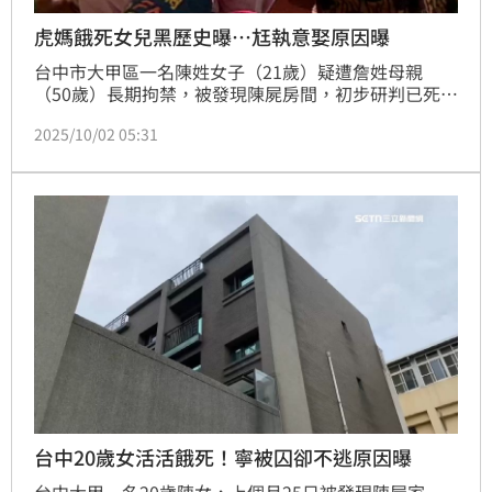
虎媽餓死女兒黑歷史曝…尪執意娶原因曝
台中市大甲區一名陳姓女子（21歲）疑遭詹姓母親
（50歲）長期拘禁，被發現陳屍房間，初步研判已死亡
至少7天，且全身枯瘦、脫皮，死狀悽慘；目前詹姓母
2025/10/02 05:31
親已被列為嫌疑人，遭法院羈押禁見。新聞一出，除了
引發社會關注外，詹女的黑歷史也被挖出，其中包括曾
將婆婆關在陽台還痛毆等；對於這樣的女子，陳男為何
還要和對方在一起，鄰居無奈曝原因。
台中20歲女活活餓死！寧被囚卻不逃原因曝