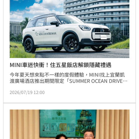
MINI車迷快衝！住五星飯店解鎖隱藏禮遇
今年夏天想來點不一樣的度假體驗，MINI找上宜蘭凱
渡廣場酒店推出期間限定「SUMMER OCEAN DRIVE」
住房專案，把品牌招牌的設計美學搬進海景客房，讓旅
2026/07/19 12:00
客不只住得舒服，還能體驗MINI的駕馭魅力，活動一
路到9月20日。