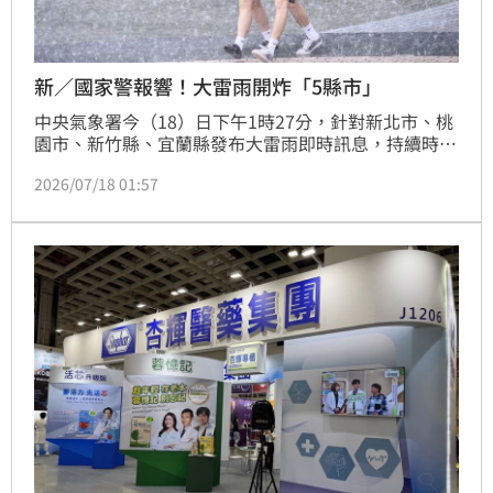
新／國家警報響！大雷雨開炸「5縣市」
中央氣象署今（18）日下午1時27分，針對新北市、桃
園市、新竹縣、宜蘭縣發布大雷雨即時訊息，持續時間
至下午2時27分；同時針對花蓮縣發布大雷雨即時訊
2026/07/18 01:57
息，持續時間至下午2時36分，提醒有短延時強降雨發
生，並伴隨較強陣風、閃電落雷，請慎防溪（河）水暴
漲、低能見度、雷擊。