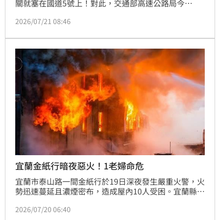
關就塞在國道5號上！對此，交通部高速公路局今
（21）日公開5個塞車時段，並整理最佳的出發時間攻
2026/07/21 08:46
略。另外，駕駛若綁eTag，還有通行費9折優惠。
宜蘭金紙行暗夜惡火！1老婦命危
宜蘭市泰山路一間金紙行於19日深夜發生嚴重火警，火
勢迅速蔓延且濃煙密布，造成屋內10人受困。宜蘭縣消
防局緊急出動多個分隊前往搶救，透過架梯成功救出9
2026/07/20 06:40
名受困民眾，但其中一名受困於2樓陽台的老婦人被尋