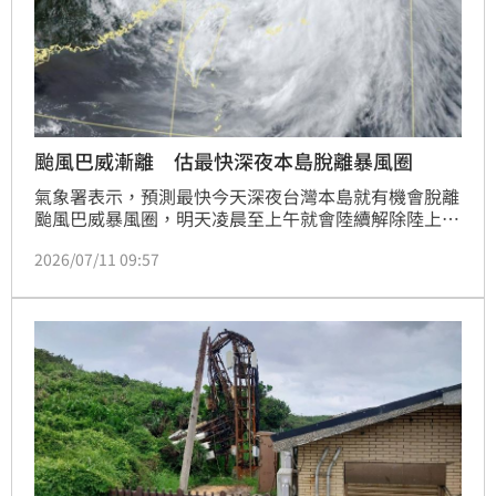
颱風巴威漸離 估最快深夜本島脫離暴風圈
氣象署表示，預測最快今天深夜台灣本島就有機會脫離
颱風巴威暴風圈，明天凌晨至上午就會陸續解除陸上及
海上颱風警報；不過，今晚苗栗、台中、南投及中南部
2026/07/11 09:57
山區仍要留意雨勢。