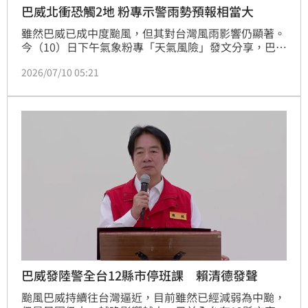
巴威北衝恐觸2地 粉專示警雨勢預報相當大
雖然巴威已成中度颱風，但其對台灣風雨影響仍顯著。
今（10）日下午氣象粉專「天氣風險」發文分享，巴威
的影響預計在今晚將漸漸加強、週六（11日）凌晨暴風
2026/07/10 05:21
圈可能開始接觸宜蘭、花蓮一帶陸地，「雨勢預報相當
大，要特別注意。」嘉義以北到宜蘭地區得留意持續性
的強風、豪雨現象，南部山區也不排除有豪雨到局部大
豪雨發生。
巴威發陸警全台12縣市停班課 賴清德發聲
颱風巴威持續往台灣逼近，目前雖然已經減弱為中颱，