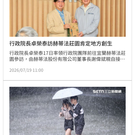
行政院長卓榮泰訪赫蒂法莊園肯定地方創生
行政院長卓榮泰17日率領行政院團隊前往宜蘭赫蒂法莊
園參訪，由赫蒂法股份有限公司董事長謝偉斌親自接
待，並向院長介紹企業發展歷程、生技研 發及地方創
2026/07/19 11:00
生成果。卓院長對赫蒂法深耕宜蘭、結合生技產業與地
方特色、推動 觀光及永續發展的努力表示肯定，期盼
中央與地方持續攜手合作，提升臺灣生技 產業競爭
力，帶動地方經濟發展。