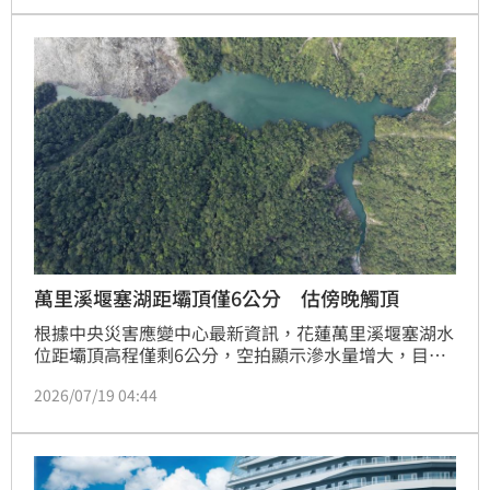
獲時已失去生命跡象，緊急送往陽明交大附醫搶救。火
勢於20日凌晨1點10分完全撲滅，目前起火原因及財物
損失仍待後續火場調查釐清，相關單位正全力調查事故
經過，並確認受困者的詳細身分與傷勢情況。
萬里溪堰塞湖距壩頂僅6公分 估傍晚觸頂
根據中央災害應變中心最新資訊，花蓮萬里溪堰塞湖水
位距壩頂高程僅剩6公分，空拍顯示滲水量增大，目前
仍預估水位將於傍晚5時至6時達壩頂，若發生溢流或潰
2026/07/19 04:44
決，影響範圍仍會侷限於河道內。