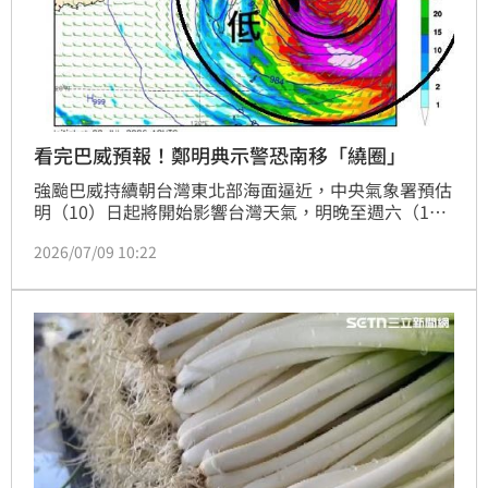
看完巴威預報！鄭明典示警恐南移「繞圈」
強颱巴威持續朝台灣東北部海面逼近，中央氣象署預估
明（10）日起將開始影響台灣天氣，明晚至週六（11
日）是風雨最劇烈時段。前中央氣象局局長鄭明典今
2026/07/09 10:22
（9）日在臉書提醒，由於巴威外圍環流相當龐大，若
接近台灣時受到地形影響，不排除出現「往南偏移」甚
至「繞圈」現象，原本位於背風面的宜蘭、部分花蓮地
區，屆時可能直接受到颱風眼牆侵襲，風險值得特別留
意。