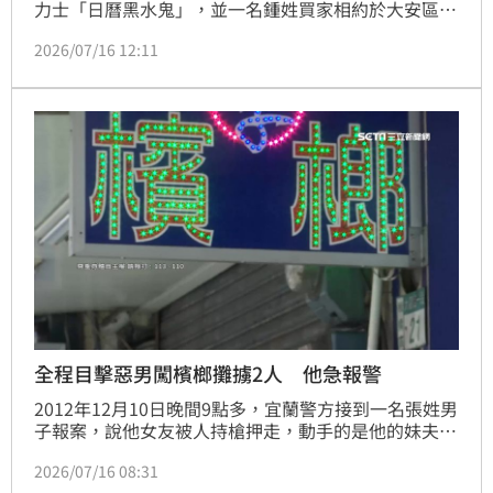
力士「日曆黑水鬼」，並一名鍾姓買家相約於大安區忠
孝東路上的一間咖啡廳面交。然而，鍾男於13日面交當
2026/07/16 12:11
天，自稱是該間連鎖咖啡廳的股東、老闆的姪子，要求
到包廂內交易。怎料，鍾男稱要鑒定手錶真假後，便帶
著手錶拔腿狂奔離開。警方獲報後立即組成專案小組，
於宜蘭地區逮到涉案的鍾男。
全程目擊惡男闖檳榔攤擄2人 他急報警
2012年12月10日晚間9點多，宜蘭警方接到一名張姓男
子報案，說他女友被人持槍押走，動手的是他的妹夫沈
文賓。張男表示，潘姓女友在他開的檳榔攤工作，當時
2026/07/16 08:31
他透過手機連線到店內監視器，察看打烊狀況，他看到