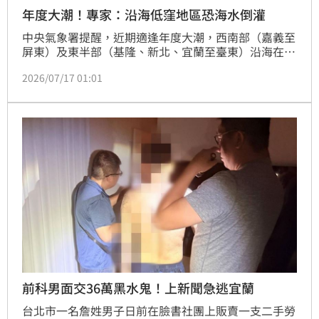
年度大潮！專家：沿海低窪地區恐海水倒灌
中央氣象署提醒，近期適逢年度大潮，西南部（嘉義至
屏東）及東半部（基隆、新北、宜蘭至臺東）沿海在漲
潮期間水位偏高，沿海低窪區域請留意海水倒灌、排水
2026/07/17 01:01
不易或局部淹水現象，並請避免在海岸、港口及潮間帶
等區域逗留，氣象專家林得恩也說明，年度大潮本身並
不是災害，但若與颱風、豪雨或強烈季風等劇烈天氣系
統同時發生時，情況就不容小覷。
前科男面交36萬黑水鬼！上新聞急逃宜蘭
台北市一名詹姓男子日前在臉書社團上販賣一支二手勞