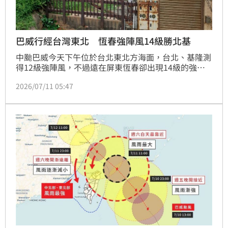
巴威行經台灣東北 恆春強陣風14級勝北基
中颱巴威今天下午位於台北東北方海面，台北、基隆測
得12級強陣風，不過遠在屏東恆春卻出現14級的強陣
風。氣象署解釋，主要因風向、地形作用，讓恆春半島
2026/07/11 05:47
容易出現較強陣風。