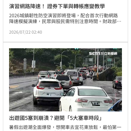
演習網路降速！ 證券下單與轉帳應變教學
2026城鎮韌性防空演習即將登場，配合首次行動網路
降速模擬演練，民眾與股民需特別注意時間。財政部表
示，2026城鎮韌性防空演習將首度實施「行動網路降
2026/07/22 02:40
速」模擬演練，中北部地區的民眾及台銀、土銀、台銀
證券客戶需特別留意網銀與證券下單功能受到的影響。
出遊國5塞到崩潰？避開「5大塞車時段」
暑假出遊潮全面爆發，想開車去宜花東放鬆，最怕第一