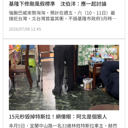
基隆下修颱風假標準 沈伯洋：應一起討論
強颱巴威來勢洶洶，預計在週五、六（10、11日）最
接近台灣，北台灣首當其衝，不過基隆市政府3月時修
正颱風假標準，將預估雨量350毫米下修到200毫米就
2026/07/08 11:45
會啟動研判停班課機制，外界也關注作為共同生活圈的
北北基桃是否仍同步決議。對此，民進黨台北市長參選
人沈伯洋今（8）日受訪表示，北北基桃、宜蘭是一個
生活圈，標準都應該可以一起討論，「如果是我們的
話，以後一定會有一個討論的平台」。
15元秒毀掉特斯拉！網傻眼：阿北是個狠人
本月5日，宜蘭中山路一名33歲林姓特斯拉車主，赫然