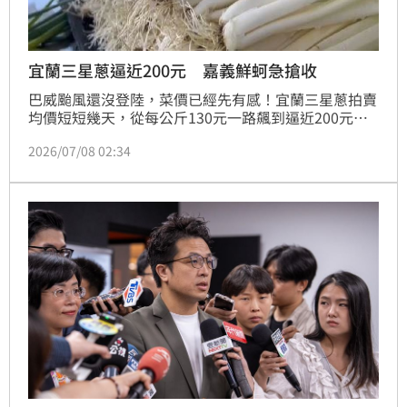
宜蘭三星蔥逼近200元 嘉義鮮蚵急搶收
巴威颱風還沒登陸，菜價已經先有感！宜蘭三星蔥拍賣
均價短短幾天，從每公斤130元一路飆到逼近200元，
嘉義東石蚵農也趁著風浪還沒變大趕緊出海搶收，就怕
2026/07/08 02:34
一場颱風讓辛苦養殖、栽種的成果付諸流水，至於市場
漲價也相當有感，受到預期心理跟日前豪雨影響，青江
菜每台斤漲破60元，恐怕出現市場搶購潮。