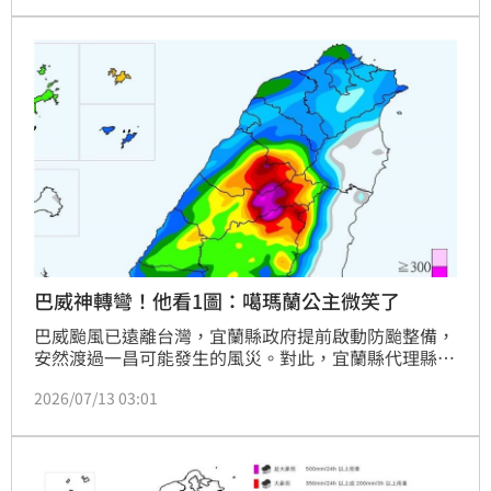
潘女在店裡收拾，鐵門已拉下一半，呂姓鄰居則在門口
移車，準備載潘下班。
巴威神轉彎！他看1圖：噶瑪蘭公主微笑了
巴威颱風已遠離台灣，宜蘭縣政府提前啟動防颱整備，
安然渡過一昌可能發生的風災。對此，宜蘭縣代理縣長
林茂盛PO出一張定量降水預報，驚呼「『噶瑪蘭公
2026/07/13 03:01
主』笑了！」