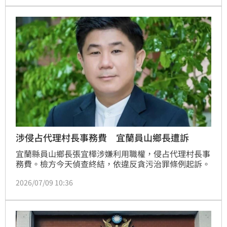
風。今日上半天北部有間歇陣雨，中南部需留意焚風高
溫，入夜後風雨將全面升級，全台降雨劇增。提醒民眾
務必密切關注氣象預報，儘速完成防颱準備，減少非必
要外出，確保
涉侵占代理村長事務費 宜蘭員山鄉長遭訴
宜蘭縣員山鄉長張宜樺涉嫌利用職權，侵占代理村長事
務費。檢方今天偵查終結，依違反貪污治罪條例起訴。
2026/07/09 10:36