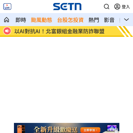
登入
即時
颱風動態
台股怎投資
熱門
影音
熱搜
盟
肉搜黃爸慘了！惹毛輝達下場曝
川普簽
遊