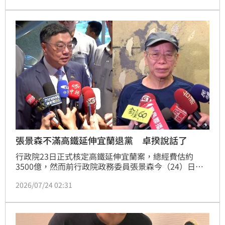
張景森不滿高鐵延伸宜蘭退黨 卓揆說話了
行政院23日正式核定高鐵延伸宜蘭案，總經費估約
3500億，然而前行政院政務委員張景森今（24）日批
評高鐵延伸宜蘭是「盲腸高鐵」，無法認同行政院長卓
2026/07/24 02:31
榮泰核定此案並稱這是「極大的歷史錯誤」，更宣布即
日起退出民進黨。對此，卓榮泰今日受訪透露，日前曾
邀張景森討論高鐵延伸宜蘭，未來他還是會積極邀請張
景森，一起把高鐵延伸宜蘭這項工作順利進行，「我希