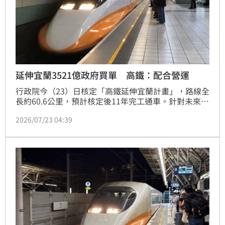
延伸宜蘭3521億政府買單 高鐵：配合營運
行政院今（23）日核定「高鐵延伸宜蘭計畫」，路線全
長約60.6公里，預計核定後11年完工通車。針對未來建
設經費及營運安排，台灣高鐵公司回應，依據行政院核
2026/07/23 04:39
定內容，延伸宜蘭所需的整體興建成本將由政府負擔。