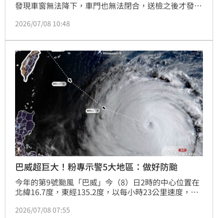
發現車窗無法降下，車門也無法閉合，送檢之後才發
現，原來是車子縫隙被灌滿「三秒膠」，車主啟動「哨
2026/07/08 10:48
兵模式」，驚見一名推著助行器的老翁，手持三秒膠
「行兇」，氣得報警提告，車主憤怒發文在Threads表
示「阿北你怎麼可以這麼狠，我們無冤無仇互不相
識」。
巴威超巨大！粉專示警5大地區：做好防颱
今年的第9號颱風「巴威」今（8）日2時的中心位置在
北緯16.7度，東經135.2度，以每小時23公里速度，向
西進行。對此，氣象粉專「天氣即時預報﻿」強調，這次
2026/07/08 07:55
巴威颱風相當巨大，全台都將有風雨，需要特別注意的