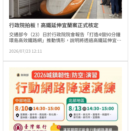
行政院拍板！高鐵延伸宜蘭案正式核定
交通部今（23）日於行政院院會報告「打造4個90分鐘
環島高效鐵路網」推動情形，說明將透過高鐵延伸宜
蘭、高鐵延伸屏東、花東鐵路雙軌電氣化及南迴線形改
2026/07/23 12:11
善暨瓶頸路段雙軌化等四項關鍵計畫，逐步建構環島高
效鐵路網。總經費3000萬元，預估11年後完工。