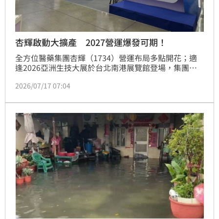
杏輝啟動大擴產 2027營運爆發可期！
全方位醫藥集團杏輝（1734）營運布局多點開花；適
逢2026亞洲生技大展於台北南港展覽館登場，集團旗
下杏輝天力藥業以創新植物胜肽原料亮相；同時，杏輝
2026/07/17 07:04
持續深化與日本Magmitt、Daito等大藥廠的合作，委
製與代理案亦陸續進入交貨階段。為承接國際訂單與銀
髮健康剛性需求，杏輝宣布啟動更大規模的產能投資整
改擴建計畫，為2027年後營運放量預作準備。