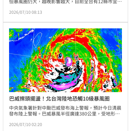
但暴風圈仍大，越晚影響越大，目前全台有12縣市宣布
停班課，總統賴清德也對這次的颱風加強戒備，上午已
2026/07/10 08:13
跟卓榮泰院長前往中央災害應變中心，他也發文提醒民
眾，應避免前往山區、海邊及低窪地區，共同做好準
備，安全第一。
巴威擦頭擺盪！北台灣陸地恐觸10級暴風圈
中央氣象署針對中颱巴威發布海上警報，預計今日清晨
發布陸上警報。巴威暴風半徑廣達380公里，受地形影
響恐出現「擦頭擺盪」現象，路徑變數大。氣象專家示
2026/07/10 02:20
警，今晚起全台風雨將顯著增強，11日北部恐觸10級
暴風圈，桃園以北及宜蘭地區務必嚴防12級以上強陣