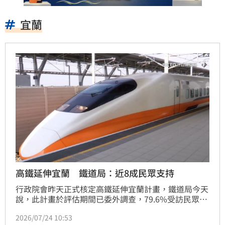
宜蘭
高鐵延伸宜蘭 鐵道局：近8成民眾支持
行政院會昨天正式核定高鐵延伸宜蘭計畫，鐵道局今天
說，此計畫於評估期間已委外調查，79.6%受訪民眾支
持計畫推動，多數民眾肯定此計畫有助提升東部交通便
2026/07/24 10:53
利性及區域均衡發展。