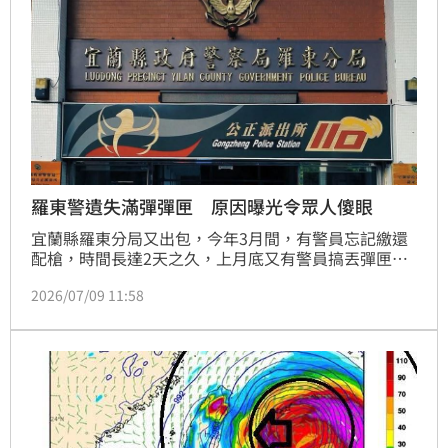
羅東警遺失滿彈彈匣 原因曝光令眾人傻眼
宜蘭縣羅東分局又出包，今年3月間，有警員忘記繳還
配槍，時間長達2天之久，上月底又有警員搞丟彈匣及
子彈，最後在辦公桌下方找回失物，網友調侃羅東分局
2026/07/09 11:58
簡直是「人才」聚集地；對此，羅東分局表示，該名警
員在半小時內尋回彈匣，本分局已核予申誡2次處分。