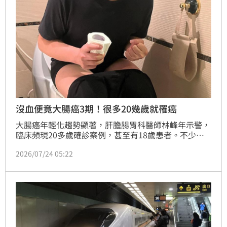
望他一起來合作。」
沒血便竟大腸癌3期！很多20幾歲就罹癌
大腸癌年輕化趨勢顯著，肝膽腸胃科醫師林峰年示警，
臨床頻現20多歲確診案例，甚至有18歲患者。不少人
誤以為無血便就沒事，卻忽略了「裏急後重」與「排便
2026/07/24 05:22
習慣改變」兩大關鍵警訊。醫師提醒，若長期腹瀉超過
4週或大便習慣異常，務必警覺並接受大腸鏡檢查。尤
其一等親有相關病史者，應提早在30至40歲前安排篩
檢。專家強調，早期發現息肉或病變是治療關鍵，切勿
因害怕檢查而錯失救命黃金期，大腸癌已非中老年人專
利，年輕族群