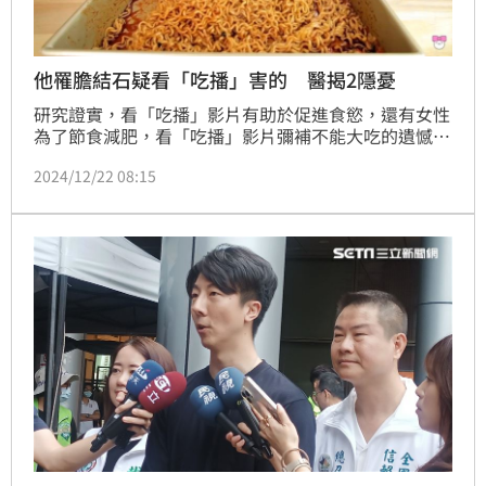
他罹膽結石疑看「吃播」害的 醫揭2隱憂
研究證實，看「吃播」影片有助於促進食慾，還有女性
為了節食減肥，看「吃播」影片彌補不能大吃的遺憾，
因為觀看美食主播們大快朵頤，不僅能滿足視覺上的享
2024/12/22 08:15
受，還能帶來心理上的舒適感。然而，近期一位中國網
友罹患膽結石，懷疑該病症與自己經常深夜看「吃播」
影片有關。