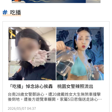
吃播
「吃播」悼念詠心挨轟 桃園女警辣照流出
台南28歲女警鄭詠心，遭20歲戴姓女大生無煞車撞擊
後倒地，遭後方遊覽車輾斃，家屬5日悲傷送走詠心，
但桃園一名洪姓女警卻在自己的社群平台上「吃大福」
2026/05/07 04:37
悼念，影片中還將胸部「放」在桌上，引發網友一片撻