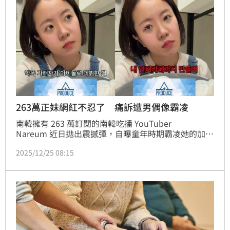
263萬正妹網紅不忍了 痛訴遭男偶像霸凌
南韓擁有 263 萬訂閱的南韓吃播 YouTuber 
Nareum 近日拋出震撼彈，自曝童年時期霸凌她的加害
者，如今竟以「偶像身分」出道活動，消息一出立刻在
2025/12/25 08:15
網路上掀起熱議。她透露線索說，對方當時雖在節目中
遭淘汰、如今已經在其他經紀公司出道，引發網友瘋猜
身分，話題迅速延燒。蔡維歆