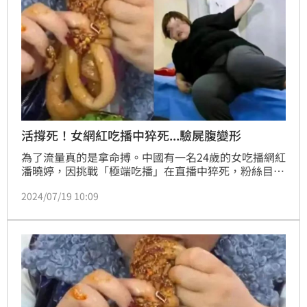
活撐死！女網紅吃播中猝死...驗屍腹變形
為了流量真的是拿命搏。中國有一名24歲的女吃播網紅
潘曉婷，因挑戰「極端吃播」在直播中猝死，粉絲目擊
整個過程嚇壞。最近驗屍報告出爐，顯示她的腹部已嚴
2024/07/19 10:09
重變形，裡面有大量未消化的食物。她的猝死，成為吃
播文化中的一個極端案例，引發外界討論。