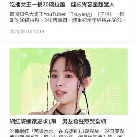
吃播女王一餐20碗拉麵 健檢胃容量超驚人
韓國知名大胃王YouTuber「Tzuyang」（子陽）一餐
能吃20碗拉麵、240塊壽司，體重卻常年維持在50公
斤。近日她公開自己的健康檢查過程，揭露自身胃內視
2025/06/13 12:19
鏡檢查和健康檢查結果，引發網友關注。
網紅驟逝家屬求1事 男友發聲惹哭全網
吃播網紅「芭樂水水」在IG擁有1.1萬粉絲，24日突然