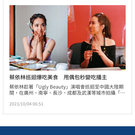
日晚間在台中逢甲夜市開吃播，最高線上1萬1千人，創
下該頻道史上新高。針對2名中國網紅為啥到台灣突然
爆紅?網友也分析原因：「看了我都想吃滷肉飯！」
蔡依林巡迴爆吃美食 甩偶包秒變吃播主
蔡依林趁著「Ugly Beauty」演唱會巡迴至中國大陸期
間，在廣州、南寧、長沙、成都及武漢等城市拍攝「怪
好吃美食」系列影片，她化身吃播大啖當地特色小吃，
2023/10/04 06:51
而且毫不忌口，吃撐了還躺在沙發上捧腹休息，當然，
她的好身材也成話題。據了解，因蔡依林以往巡迴各地
都是來去匆匆，這一次她想放慢腳步，好好體驗在地生
活。