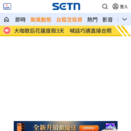
登入
即時
颱風動態
台股怎投資
熱門
影音
熱搜
接合照
3大SM門面擔歌謠大戰主持！同框顏值炸
繞違停
裂