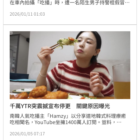
在車內拍攝「吃播」時，遭一名陌生男子持警棍假冒保
安人員盤查。嫌犯誣指2人車震，藉機勒索金錢並搶走
2026/01/11 01:03
手機，更強迫女子進行猥褻行為與性侵得逞。2人遭挾
持長達5小時，警方獲報後迅速展開調查，並於8日逮捕
涉案的巫裔男子（24歲）。
千萬YTR突震撼宣布停更 關鍵原因曝光
南韓人氣吃播主「Hamzy」以分享道地韓式料理療癒
吃相聞名，YouTube坐擁1400萬人訂閱。豈料，
Hamzy昨（4）日拋出震撼彈，透露自己即將和老公開
2026/01/05 07:17
始備孕，因此頻道將暫時休息，不過Hamzy強調，她