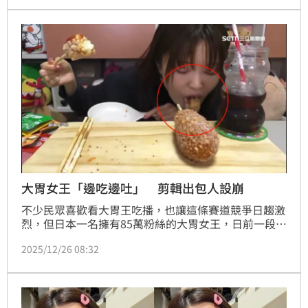
還是會偶爾更新較長的近況影片，並非完全不更新。
大胃女王「邊吃邊吐」 剪輯出包人設崩
不少民眾喜歡看大胃王吃播，也讓這條賽道競爭日趨激
烈，但日本一名擁有85萬粉絲的大胃女王，日前一段大
啖韓式熱狗的影片，卻疑似因為剪輯失誤，被抓包「邊
2025/12/26 08:32
吃邊吐」，雖然畫面只有短短0.5秒，卻已經讓她人設
翻車。