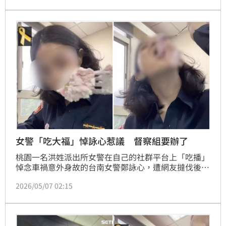
罰。網友挖出洪女的網路社群，發現她的影片時常露出
事業線，刻意把重點放在胸部，影片話題有的是分析時
事，有的則是防詐宣導，再次引發討論。
女警「吃大福」悼詠心惹議 督察組要辦了
桃園一名洪姓派出所女警在自己的社群平台上「吃播」
悼念車禍意外身故的台南女警鄭詠心，遭網友撻伐後刪
片，但洪女今（7日）發文還原拍片原因，表示都是
2026/05/07 02:15
「應網友要求」。對於洪女引發的爭議，桃園分局今日
再次表示，已由督察組進行調查，視情節嚴重進行議
處。