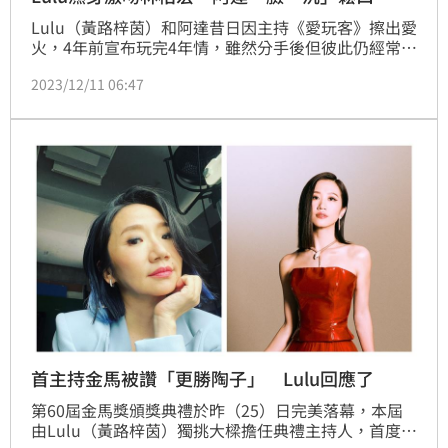
Lulu（黃路梓茵）和阿達昔日因主持《愛玩客》擦出愛
火，4年前宣布玩完4年情，雖然分手後但彼此仍經常大
炒舊情梗互虧彼此，近來阿達被問到Lulu因戲激吻林柏
2023/12/11 06:47
宏一事，也公開做出回應。記者鍾智凱／綜合報導
首主持金馬被讚「更勝陶子」 Lulu回應了
第60屆金馬獎頒獎典禮於昨（25）日完美落幕，本屆
由Lulu（黃路梓茵）獨挑大樑擔任典禮主持人，首度扛