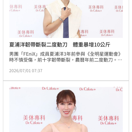
夏浦洋韌帶斷裂二度動刀 體重暴增10公斤
男團「FEniX」成員夏浦洋3年前參與《全明星運動會》
時不慎受傷，前十字韌帶斷裂，農曆年前二度動刀。他
今（1）日和小薰（黃瀞怡）現身為保健品站台，坦言
2026/07/01 07:37
這次的恢復期比較久一點，讓他一度覺得慘了。因為養
傷變胖的他，如今達到體重巔峰68公斤，有些懷念過去
精瘦的自己，但身邊工作人員反而認為現在的他更好
看。宋亭誼報導