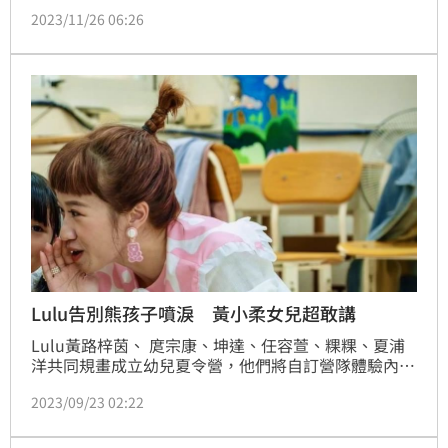
下金馬典禮主持重任的她完全沒讓自己丟臉，幽默主持
2023/11/26 06:26
風格及機智臨場反應更讓她被網友讚「更勝陶晶瑩」，
對此她也回應了。記者鍾智凱／綜合報導
Lulu告別熊孩子噴淚 黃小柔女兒超敢講
Lulu黃路梓茵、 庹宗康、坤達、任容萱、粿粿、夏浦
洋共同規畫成立幼兒夏令營，他們將自訂營隊體驗內
容、策劃遊戲活動，離開時Lulu的情緒立刻湧上心頭，
2023/09/23 02:22
直接噴淚說：「看到他們玩得開心，真的覺得很感
動！」記者鍾智凱／台北報導