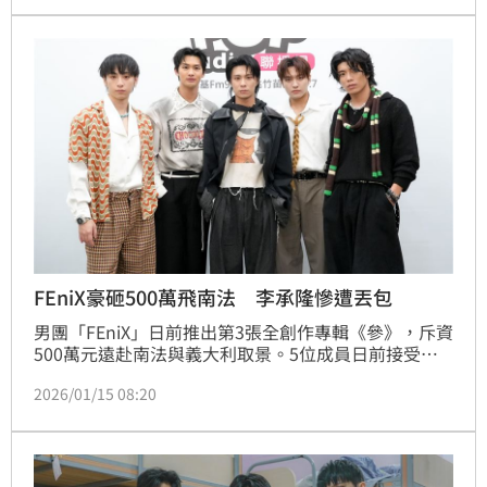
右腳十字韌帶斷裂，農曆年前二度動刀，術後首週完全
無法下床，更自爆因此長達一週沒洗澡，讓一旁的團員
陳峻廷嚇到直接遠離。
FEniX豪砸500萬飛南法 李承隆慘遭丟包
男團「FEniX」日前推出第3張全創作專輯《參》，斥資
500萬元遠赴南法與義大利取景。5位成員日前接受廣
播節目專訪，暢聊拍攝幕後故事，一致表示很喜歡南法
2026/01/15 08:20
悠閒的氛圍，可惜行程緊湊，沒能有更多時間深入體
驗。沒想到李承隆卻自爆，其實拍攝期間曾瞞著團員偷
吃冰淇淋，讓全場傻眼狂問：「真的假的？」