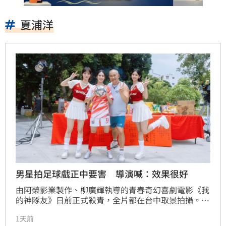
夏浦洋
男星拍足球戲正中要害 導演喊：效果很好
由阿榮影業製作、柳廣輝執導的青春奇幻喜劇電影《我
的神隊友》日前正式殺青，全片都在台中取景拍攝。劇
組歷經前期密集足球訓練，再投入一個多月拍攝，讓邱
1天前
以太、林亭莉、程予希、鍾岳軒、Ozone黃文廷、