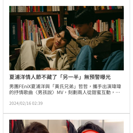
鍾瑶、雷艾美外，另邀了大霈及夏浦洋擔任應援大來
賓，為節目增添不少亮點。蔡維歆
夏浦洋情人節不藏了「另一半」無預警曝光
男團FEniX夏浦洋與「黃氏兄弟」哲哲，攜手出演瑋瑋
的抒情歌曲〈男孩說〉MV，刻劃兩人從甜蜜互動，到
錯過彼此的遺憾，特別選在2/14情人節揪心上線。這也
2024/02/16 02:39
是夏浦洋首次挑戰BL劇情，兩人上演餵草莓、共聽耳
機、相互依偎等甜蜜互動，也因傷感結局引發熱烈討
論，留言驚呼：「有那種看完還久久不能平復的感
傷」、「哲哲和浦洋演得好好」、「劇情好虐 看到哭
了」。