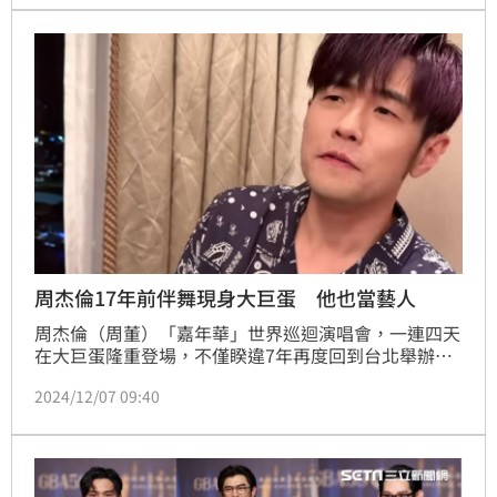
秀出精壯肌肉。
周杰倫17年前伴舞現身大巨蛋 他也當藝人
周杰倫（周董）「嘉年華」世界巡迴演唱會，一連四天
在大巨蛋隆重登場，不僅睽違7年再度回到台北舉辦演
唱會，創下首位在大巨蛋開演唱會紀錄，昨（6日）男
2024/12/07 09:40
團FEniX成員夏浦洋也前往朝聖，並透露他跟周杰倫的
緣分要從17年前說起。蔡佩伶報導