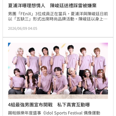
夏浦洋曝理想情人 陳峻廷送禮踩雷被嫌棄
男團「FEniX」3位成員正在當兵，夏浦洋與陳峻廷日前
以「五缺三」形式出席時尚品牌活動。陳峻廷以身上造
型顏色為搭配重點，襯托女包質感；夏浦洋則表示經常
2026/06/09 04:05
背著女包出門，大讚身上蝴蝶結包設計簡約時尚又大
氣，男女都很適合，更自曝未來理想情人的穿搭，「這
種『可鹽可甜』的反差感，我覺得應該都滿能吸引男生
眼光！」
4組最強男團宣布開戰 私下真實互動曝
踢帕娛樂年度盛事《Idol Sports Festival 偶像運動