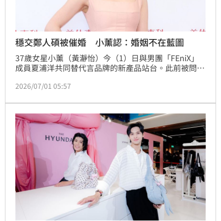
穩交鄭人碩被催婚 小薰認：婚姻不在藍圖
37歲女星小薰（黃瀞怡）今（1）日與男團「FEniX」
成員夏浦洋共同替代言品牌的新產品站台。此前被問到
與男友鄭人碩的婚事進度時，小薰笑說可以等參加完白
2026/07/01 05:57
家綺與吳東諺的婚禮再談，如今白家綺婚禮圓滿落幕，
她卻突然說：「我現在還沒想結婚。」宋亭誼報導