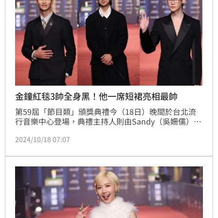
金鐘紅毯3帥全身黑！他一席短裙亮相最帥
第59屆「節目類」頒獎典禮今（18日）晚間於台北流
行音樂中心登場，典禮主持人則由Sandy（吳姍儒）獨
挑大梁，星光大道主持人由黃豪平、木木擔任。男星各
2024/10/18 07:07
個帥氣登場，《三立新聞網》特別整理出紅毯三帥，包
括「雙夏」夏和熙、夏浦洋以及陳柏霖，皆以黑色帥氣
禮服亮相。林汝珊