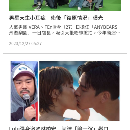
男星天生小耳症 術後「復原情況」曝光
人氣男團 VERA、FEniX今（27）日擔任「ANYBEARS
潮遊樂園」一日店長，吸引大批粉絲搶拍，今年商演活
動、節目邀約不斷，FEniX家齊表示收入沒有說多很
2023/12/27 05:27
多，但看到薪水入帳還是很開心，VERA則透露淡季時
每個月可能就只有一萬，但生活不至於過不下去，未來
也會繼續努力。明年2月VERA與FEniX也會分別在高雄
舉辦演唱會。
Lulu濕身激吻林柏宏 阿達「臉一沉」鬆口