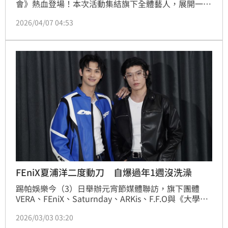
會》熱血登場！本次活動集結旗下全體藝人，展開一場
跨團體的大型對抗賽。活動將於4月26日於輔仁大學中
2026/04/07 04:53
美堂盛大登場，尚未正式開賽現場氣氛已率先被「隊
名」點燃。四隊命名過程充滿即興發想與諧音創意，從
認真討論一路歪樓到笑聲不斷，最終誕生的隊名更成為
全場關注焦點，話題十足。蔡維歆
FEniX夏浦洋二度動刀 自爆過年1週沒洗澡
踢帕娛樂今（3）日舉辦元宵節媒體聯訪，旗下團體
VERA、FEniX、Saturnday、ARKis、F.F.O與《大學
聲》成員齊聚，宣布年度大型計畫並分享近況。其中，
2026/03/03 03:20
FEniX夏浦洋3年前參與《全明星運動會》時不慎受傷，