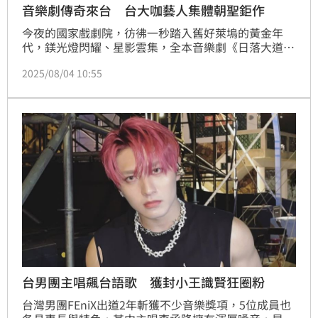
音樂劇傳奇來台 台大咖藝人集體朝聖鉅作
今夜的國家戲劇院，彷彿一秒踏入舊好萊塢的黃金年
代，鎂光燈閃耀、星影雲集，全本音樂劇《日落大道》
（Sunset Boulevard）第二場星光場華麗登場，再度
2025/08/04 10:55
寫下台北演藝界熱度話題。現場吸引多位藝文名人與觀
眾共襄盛舉，包括實力派主持人曾國城、活躍於綜藝與
戲劇的黃鐙輝、曾子余，情感系金嗓戴愛玲，以及新生
代歌手懷特與團體源少年成員莑茗與秉毓、夏浦洋、資
深主持人聶雲等人。
台男團主唱飆台語歌 獲封小王識賢狂圈粉
台灣男團FEniX出道2年斬獲不少音樂獎項，5位成員也