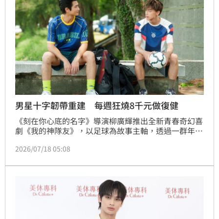
男星十字韌帶重建 每週狂燒8千元做復健
《刻在你心底的名字》導演柳廣輝推出全新青春奇幻喜
劇《我的神隊友》，以足球為故事主軸，透過一群年輕
人的成長歷程，描寫「第二名的勇氣」。劇組今（18）
2026/07/18 05:08
日首度公開主演陣容，除了邱以太、林亭莉、程予希
外，還集結Ozone黃文廷、FEniX夏浦洋、
728SEVENTOEIGHT王學駿、Ni!KA萊恩，以及鍾岳軒
等人，共同組成充滿青春活力的「神隊友」陣容。