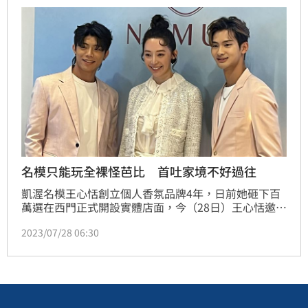
名模只能玩全裸怪芭比 首吐家境不好過往
凱渥名模王心恬創立個人香氛品牌4年，日前她砸下百
萬選在西門正式開設實體店面，今（28日）王心恬邀來
《原子少年》出道的FEniX成員夏浦洋以及陳峻廷擔任
2023/07/28 06:30
專屬店長，而近來電影《Barbie芭比》引發不少話題，
王心恬發文表示自己家境不好只能玩一些別人不要的怪
芭比；而王心恬和姚元浩情纏5年，情人節將至，王心
恬透露最喜歡另一半親自下廚當情人節禮物。