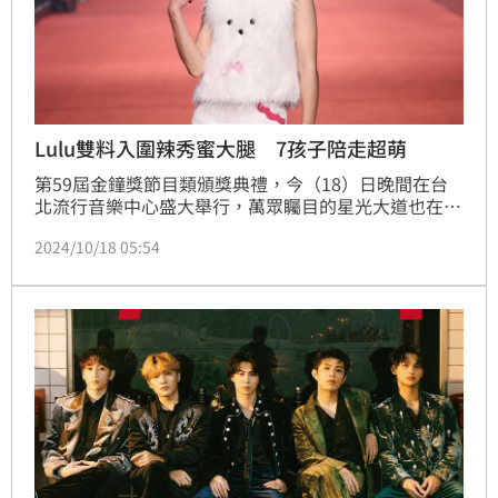
Lulu雙料入圍辣秀蜜大腿 7孩子陪走超萌
第59屆金鐘獎節目類頒獎典禮，今（18）日晚間在台
北流行音樂中心盛大舉行，萬眾矚目的星光大道也在傍
晚5點揭開序幕。以《山裡來了熊孩子》入圍「益智及
2024/10/18 05:54
實境節目主持人獎」的Lulu（黃路梓茵）、任容萱、粿
粿（江瑋琳）、夏浦洋稍早踏上紅毯，一出場就狂掀尖
叫聲。