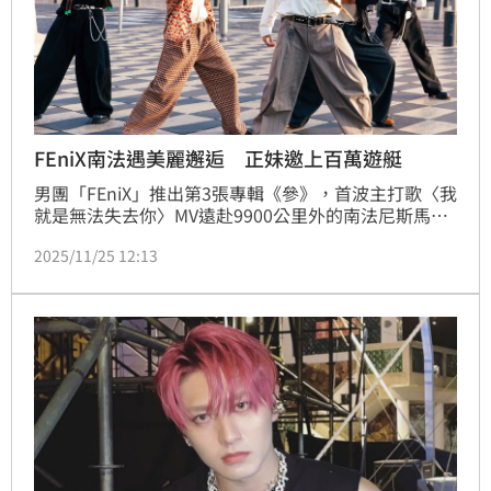
FEniX南法遇美麗邂逅 正妹邀上百萬遊艇
男團「FEniX」推出第3張專輯《參》，首波主打歌〈我
就是無法失去你〉MV遠赴9900公里外的南法尼斯馬塞
納廣場、芒通老城區拍攝。在芒通老街區熱舞時，5位
2025/11/25 12:13
男孩及大批工作人員相當醒目，不少歐洲當地居民、遊
客都駐足觀賞，表演結束後更報以熱烈掌聲，並熱切詢
問真實身分，讓FEniX直呼「他們真的很友善，讓我們
可以更有自信跳舞」。