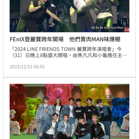
FEniX登麗寶跨年開場 他們賣肉MAN味爆棚
「2024 LINE FRIENDS TOWN 麗寶跨年演唱會」今
（31）日晚上8點盛大開唱，由焦凡凡和小龜擔任主持
人，表演卡司眾星雲集，第一組就由人氣男團FEniX擔
2023/12/31 08:55
任開場，一連帶來多首夯曲，一下就炒熱現場氣氛，更
讓死守整天的粉絲尖叫聲不斷！