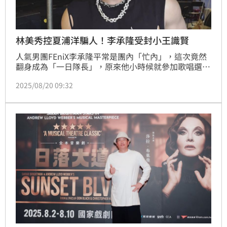
林美秀控夏浦洋騙人！李承隆受封小王識賢
人氣男團FEniX李承隆平常是團內「忙內」，這次竟然
翻身成為「一日隊長」，原來他小時候就參加歌唱選秀
出道，因演唱台語歌氣口十足獲封「小王識賢」稱號，
2025/08/20 09:32
歌唱及台語實力不俗；日前更因翻唱台語金曲「愛到無
命不知驚」片段，在社群上獲得超高觀看引發話題。