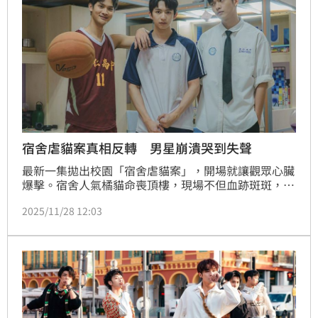
宿舍虐貓案真相反轉 男星崩潰哭到失聲
最新一集拋出校園「宿舍虐貓案」，開場就讓觀眾心臟
爆擊。宿舍人氣橘貓命喪頂樓，現場不但血跡斑斑，貓
罐頭也倒地四散，殘忍程度瞬間引爆網友公憤。節目卻
2025/11/28 12:03
在推理過程中一路反轉，不只追兇，更挖出三名少年背
後壓到極限的情緒裂痕。本集邀請沈駿、林輝瑝、夏浦
洋擔任NPC與學生即興互動。三人被問到「到底誰是兇
手？」都直呼這次錄影難度爆表，更意外觸動情緒。蔡
維歆