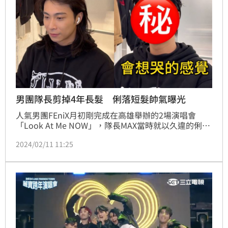
男團隊長剪掉4年長髮 俐落短髮帥氣曝光
人氣男團FEniX月初剛完成在高雄舉辦的2場演唱會
「Look At Me NOW」，隊長MAX當時就以久違的俐落
短髮首次公開亮相，讓台下粉絲陷入一陣瘋狂，而官方
2024/02/11 11:25
帳號日前也公開了MAX剪掉留了4年長髮的影片，見到
他情緒有些緊張，剪短以後，更是頻頻直呼「很不習
慣」！