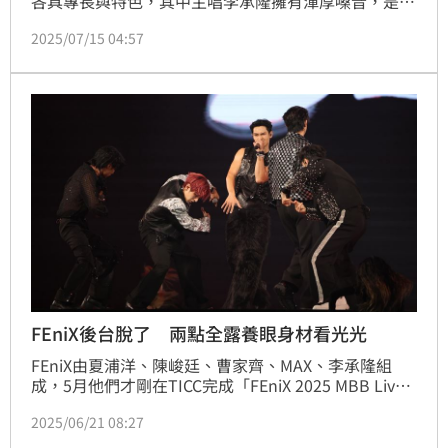
各具專長與特色，其中主唱李承隆擁有渾厚嗓音，是團
內高音與創作擔當。近日一段他清唱台語歌曲的片段被
2025/07/15 04:57
翻出，道地氣口與驚人實力掀起熱議，短短8小時吸引
超過35萬次瀏覽、1.5萬人按讚，不少網友都直呼被圈
粉。
FEniX後台脫了 兩點全露養眼身材看光光
FEniX由夏浦洋、陳峻廷、曹家齊、MAX、李承隆組
成，5月他們才剛在TICC完成「FEniX 2025 MBB Live 
Concert」首場大型演唱會，今晚出席2025 hito流行音
2025/06/21 08:27
樂獎頒獎典禮，並獲得「hito潛力唱跳團體獎」。
FEniX除了一連帶來多首夯曲，到媒體中心受訪時，也