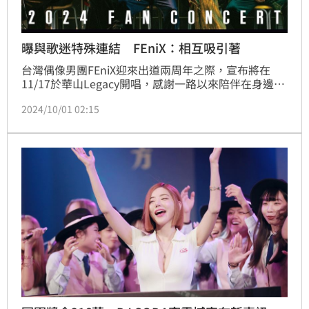
曝與歌迷特殊連結 FEniX：相互吸引著
台灣偶像男團FEniX迎來出道兩周年之際，宣布將在
11/17於華山Legacy開唱，感謝一路以來陪伴在身邊的
粉絲們。演唱會以「同頻」、「愛」為主軸，成員MAX
2024/10/01 02:15
解釋：「在冥冥之中我們的一切都被頻率影響著，我們
和你們正是因為這樣所以相互吸引著，讓我們與你們共
振出屬於彼此的情感。」