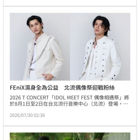
FEniX夏浦洋、728SEVENTOEIGHT王學駿、Ni!KA萊
恩等主要演員，從戲裡隊友一路培養出戲外默契，林子
閎也特別客串演出。
FEniX濕身全為公益 北流偶像祭迎戰粉絲
2026 T CONCERT「IDOL MEET FEST 偶像相遇祭」將
於8月1日至2日在台北流行音樂中心（北流）登場，不
只粉絲引頸期盼，就連參演藝人自己都按捺不住興奮，
2026/07/30 02:36
紛紛安排提早到場，搶先體驗這場夏日偶像嘉年華。其
中，VERA十分期待戶外市集，特地請經紀人提前安排
通告時間，就是要在開演前留出空檔逛市集、吃美食。