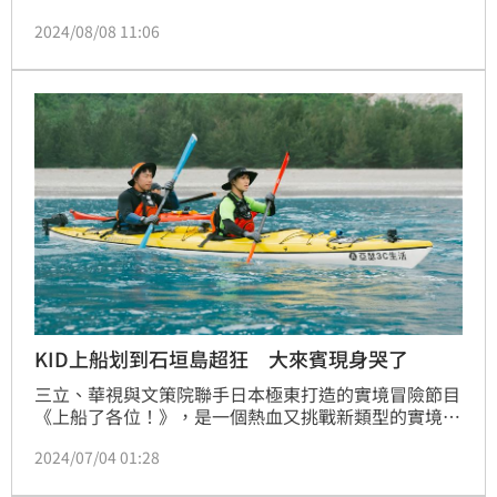
絲聊法國賽事，並分享之前拍攝《全明星運動會》趣
2024/08/08 11:06
事，意外釣出夏浦洋受傷內幕，而自認是加害者的林輝
瑝至今還是對夏浦洋覺得很抱歉。夏浦洋說，這次受傷
經歷讓他深覺運動員真的很辛苦，想到這次比賽戴資穎
負傷上場，既感動也佩服戴資穎的堅強。鍾智凱報導
KID上船划到石垣島超狂 大來賓現身哭了
三立、華視與文策院聯手日本極東打造的實境冒險節目
《上船了各位！》，是一個熱血又挑戰新類型的實境節
目，該節目將從7/20起 每周六晚上8點在三立都會台首
2024/07/04 01:28
播，7/26起每週五晚上10點於華視主頻播出，這次節
目中除了胡宇威、郭泓志、蔡昌憲、KID、瑞瑪席丹、