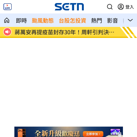
登入
即時
颱風動態
台股怎投資
熱門
影音
熱搜
決開
2026全球移居排名 台灣「第5」贏日韓
革命衛
茲