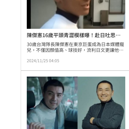
陳傑憲16歲平頭青澀模樣曝！赴日吐思鄉
情
30歲台灣隊長陳傑憲在東京巨蛋成為日本媒體寵
兒，不僅因顏值高、球技好，流利日文更讓他能
對答如流，這應該歸功他16歲就遠赴日本岡山共
2024/11/25 04:05
生高校遊學，當時公視有特派員到岡山縣新見市
訪問他及其他台灣球員，當時理著小平頭的他模
樣青澀，但已是個小帥哥，16歲的他對鏡頭坦
言：「我想回去，在這裡真的會想家，我來這裡
大概1、2個月，覺得語言要重學很麻煩。」