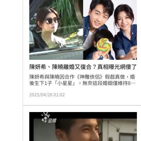
陳妍希、陳曉離婚又復合？真相曝光網傻了
陳妍希與陳曉因合作《神雕俠侶》假戲真做，婚
後生下1子「小星星」，無奈這段婚姻僅維持8年
多就告吹，兩人於2月18日透過微博官宣離婚。
2025/04/26 01:02
恢單後的陳妍希一舉一動備受外界關注，近日大
陸狗仔捕捉到她與一名平頭男子聚餐，還稱這名
男子眉眼酷似陳曉，消息曝光後引發熱議。