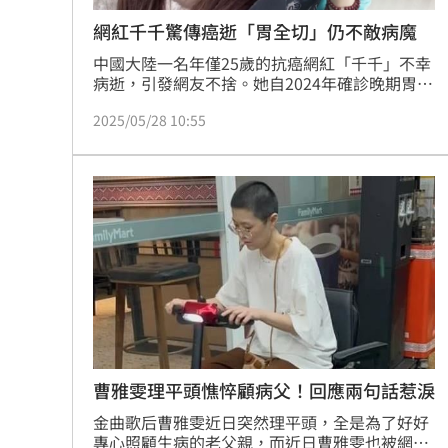
網紅千千驚傳癌逝「胃全切」仍不敵病魔
中國大陸一名年僅25歲的抗癌網紅「千千」不幸
病逝，引發網友不捨。她自2024年確診晚期胃癌
以來，勇敢面對病程，持續透過社群平台分享治
2025/05/28 10:55
療過程與生活點滴，展現樂觀態度，也因此累積
了大批粉絲。但在今年3月住進安寧病房後，病
情急轉直下，最終於5月24日凌晨離開人世，得
年僅25歲。趙浩雲
曹雅雯理平頭憔悴顧病父！回應兩句話惹淚
金曲歌后曹雅雯近日突然理平頭，全是為了好好
專心照顧生病的老父親，而近日曹雅雯也被網友