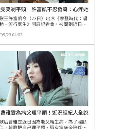
雅雯突剃平頭 許富凱不忍發聲：心疼她
歌王許富凱今（23日）出席《摩登時代：唱
動‧流行誕生》開展記者會，被問到近日金
后曹雅雯因父親重病，突剃去一頭長髮，以
/05/23 04:03
造型現身，許富凱也坦言沒去關心打擾，
要她自己去承擔，希望一切可以圓滿。」林
／曹雅雯為病父理平頭！近況經紀人全說
歌后曹雅雯近日因為老父親生病，為了照顧
伴，乾脆把自己理平頭，還有病床旁陪伴的