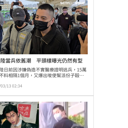
大陸當兵依舊潮 平頭樣曝光仍然有型
陸日前因涉嫌偽造不實醫療證明逃兵，15萬
不料相隔1個月，又爆出唆使幫派份子毆打
er司機，又諭令500萬元交保。他逃兵失敗，
/03/13 02:34
13日）上午8點56分壓線抵達台北車站北二
合，平頭造型曝光。林汝珊