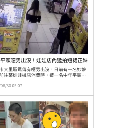
大家到時候在演唱會陪解接用力地大聲把它
來。」
中平頭噁男出沒！娃娃店內猛拍短裙正妹
市大里區驚傳有噁男出沒，日前有一名妙齡
前往某娃娃機店消費時，遭一名中年平頭男
機尾隨猛拍，女子發現後上前反應，沒想到
/06/30 05:07
竟矢口否認，最終只好向警方報案。事後被
的姊姊網路公開男子行為，又指出還有2名
友人也曾遭騷擾，甚至噁男還將其中一名女
照片印出當傳單發放，令人傻眼。對此警方
，正進一步追查平頭男身分以釐清案情。