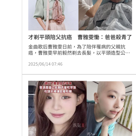
8國球員齊聚高雄 Formosa 7s掀足球
理想混蛋號召粉絲跨海追星吃美食！
18:
才剃平頭陪父抗癌 曹雅雯慟：爸爸殺青了
金曲歌后曹雅雯日前，為了陪伴罹病的父親抗
癌，曹雅雯早前毅然剃去長髮，以平頭造型公開
亮相，一邊頻繁南北奔波，只為親自照顧父親的
2025/06/14 07:46
起居生活，堅強又溫柔的身影令人動容。怎料今
（14日）透過社群平台沉痛宣布父親離世的消
息。