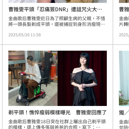
曹雅雯平頭「忍痛簽DNR」遭詛咒火大開
曹
譙
金曲歌后曹雅雯近日為了照顧生病的父親，不惜
金曲
將一頭長髮剃成平頭，還被捕捉到身形消瘦現身
片轉
醫院的畫面，孝心令外界動容。只是她忙著照顧
曲歌
2025/05/26 11:58
2025
父親的同時，竟被黑粉詛咒永不出院、全家會有
平頭
報應，對此她也火大反擊。
「這
汝珊
剃平頭！憔悴瘦弱模樣曝光 曹雅雯回應了
獨
金曲歌后曹雅雯18日突在社群上曬出自己剃平頭
金曲
的模樣，還上傳多張與爸爸的合照，寫下：
並陪