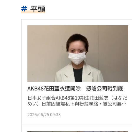
靠2根鐵軌橫掃AI鏈 川湖財報衝上萬金
平頭
孫易磊登板2局2K無失分！ 飆156公里
直擊／NEWBEAT高雄首秀 震胸舞全場
颱風紫暴雨今晚開炸 估「這時」解除
傅家接班人幕僚酒駕遭移送！公所火速
獅子座新月伴日蝕！12星座一週運勢出
桃猿二軍單場僅3投 副領隊曝下週可緩
AKB48花田藍衣遭開除 怒嗆公司戰到底
日本女子组合AKB48第19期生花田藍衣（はなだ
颱風硬闖海邊！巨浪來1家4剩3 男童被
めい）日前因被爆私下與粉絲聯絡，被公司要求
剃光頭並拍攝影片公開道歉，事後更遭所屬公司
大盤收紅、正二反跌？ 拆解槓反ETF秒
2026/06/25 09:33
宣布無限期停止活動，最終被解除團體成員身
分，引發外界關注，不過，公司否認曾要求花田
白海豚逼近強降雨 石門單日狂洩508萬
藍衣剃髮謝罪的說法，對此，花田藍衣也發文表