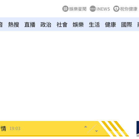
娛樂星聞
iNEWS
祝你健康
音
熱搜
直播
政治
社會
娛樂
生活
健康
國際
休
19:20
目標
19:18
19:12
霸凌
19:08
19:03
留情
19:03