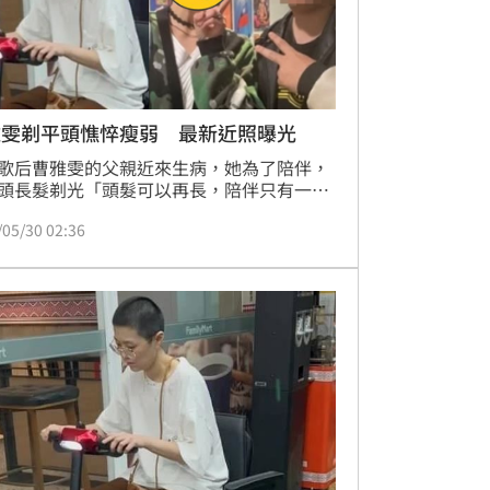
雅雯剃平頭憔悴瘦弱 最新近照曝光
歌后曹雅雯的父親近來生病，她為了陪伴，
頭長髮剃光「頭髮可以再長，陪伴只有一
，孝心令外界動容。平時曹雅雯還是有工作
/05/30 02:36
，日前在電視台錄影時，歌迷興奮要求合照
後PO在社群平台上，最新狀態曝光。