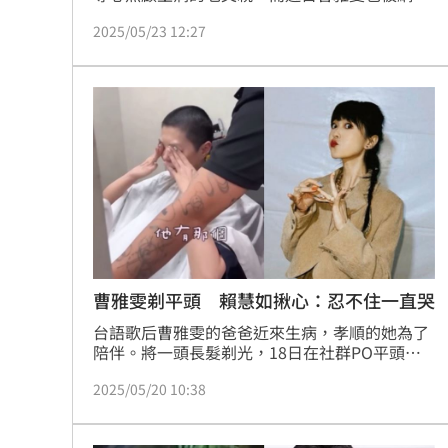
拍到，在醫院照顧爸爸的畫面，平常身形已經非
2025/05/23 12:27
常消瘦的她，工作之餘還要照顧家人，面容看起
來更加憔悴，不過轉發網友的發文，曹雅雯也對
自己喊話，讓不少網友留言幫她加油。
曹雅雯剃平頭 賴慧如揪心：忍不住一直哭
台語歌后曹雅雯的爸爸近來生病，孝順的她為了
陪伴。將一頭長髮剃光，18日在社群PO平頭
照，孝心和勇氣讓不少網友感動。而好姐妹賴慧
2025/05/20 10:38
如，看完曹雅雯的剃髮影片後，也忍不住一直
哭。