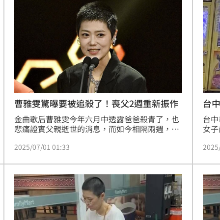
希望
唱出
33
很好
18:22
歲
18:22
8倍
18:16
曹雅雯驚曝要被追殺了！喪父2週重新振作
台
金曲歌后曹雅雯今年六月中透露爸爸殺青了，也
台中
悲痛證實父親逝世的消息，而如今相隔兩週，曹
女子
雅雯調整好心情，工作也忙沒停，日前出席金曲
持手
2025/07/01 01:33
2025
獎，看得出來狀態好很多，而後和經紀人小君以
男子
及好友們聚餐，也對自己信心喊話。
害人
女性
」氣
12:00
子的
表示
成形
12:00
場！
10:30