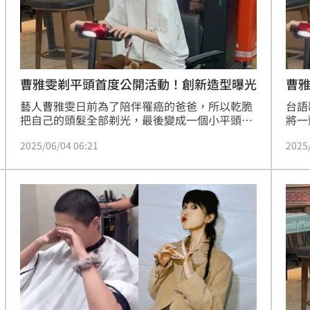
熱潮
10:00
15
曹
曹雅雯剃平頭首度公開活動！創新造型曝光
台語
藝人曹雅雯日前為了陪伴罹癌的爸爸，所以乾脆
將一
把自己的頭髮全部剃光，最後變成一個小平頭，
次」
先前經紀人曾透露，髮型不會影響工作，而如今
2025
2025/06/04 06:21
要接
曹雅雯首度出席公開場合亮相，平頭的造型也格
並事
外引人好奇，最後則是帶著一頂粉色帽子。