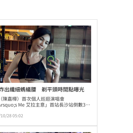
la炸出纖細螞蟻腰 剃平頭時間點曝光
la（陳嘉樺）首次個人巡迴演唱會
&rsquo;s Me 艾拉主意」首站長沙站倒數3
除了公布加場喜訊，也為演唱會親自創作主
/10/28 05:02
，打趣說：「音樂總監陳君豪太忙了，一直
到歌，所以最後我只好自己出馬了。5年沒
歌了，沒想到一出手就這樣，是還滿帥的！