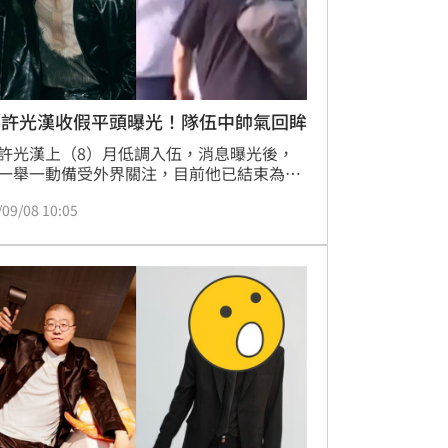
／許光漢收假平頭曝光！隊伍中帥氣回眸
許光漢上（8）月低調入伍，消息曝光後，
一舉一動備受外界關注，目前他已結束為期
天的基礎訓練，今（8）日收假後將撥交至接
/09/08 10:05
位，預計明年才能回歸演藝圈。如今，《三
聞網》也獨家掌握到許光漢低調返回營區的
，他的平頭模樣更是罕見在鏡頭前曝光。宋
報導