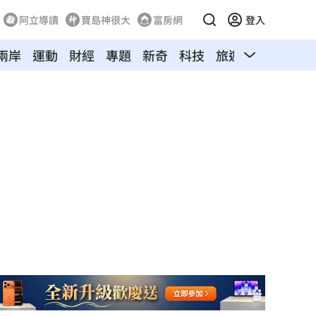
阿立導讀
寶島神很大
富房網
登入
兩岸
運動
財經
專題
新奇
科技
旅遊
汽車
寵物