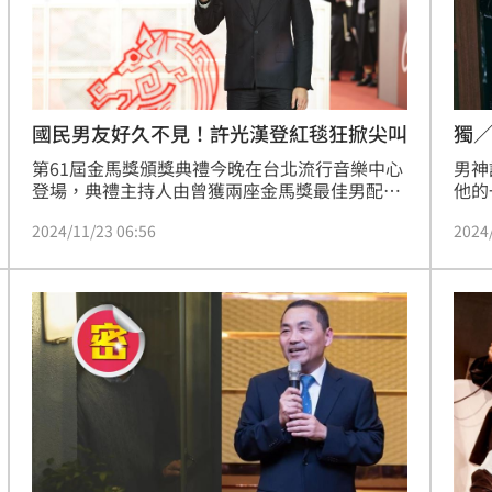
獨
國民男友好久不見！許光漢登紅毯狂掀尖叫
男神
第61屆金馬獎頒獎典禮今晚在台北流行音樂中心
他的
登場，典禮主持人由曾獲兩座金馬獎最佳男配角
16
獎的劉冠廷獨挑大樑，星光大道則是由楊千霈領
2024
2024/11/23 06:56
續單
軍徐鈞浩及王渝萱一同主持。而現在入圍者也已
立新
陸續登上星光紅毯，目前正在服替代役的「國民
畫面
男友」許光漢，一現身紅毯就讓現場尖叫聲不
亭誼
斷。宋亭誼報導