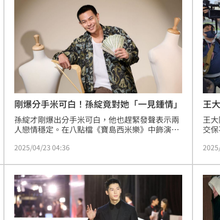
後，吸引網友熱烈討論。
剛爆分手米可白！孫綻竟對她「一見鍾情」
王
孫綻才剛爆出分手米可白，他也趕緊發聲表示兩
王大
人戀情穩定。在八點檔《寶島西米樂》中飾演一
交保
名廟口流氓「汪龍」，平時不學無術，打架聚賭
Ub
2025/04/23 04:36
2025
樣樣來，為了詮釋50年代街頭流氓的樣貌，孫綻
今（
不僅剃了平頭，還換上花襯衫、木屐等復古造
門集
型，十分接地氣。趙浩雲