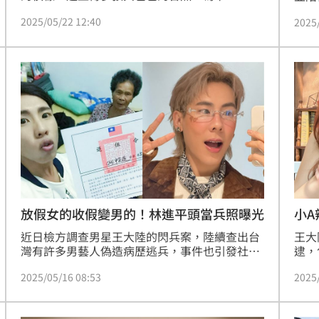
「Always be with you（永遠在你身邊）。」經
照片
2025/05/22 12:40
2025
紀人也證實曹雅雯剃髮原因，就是為了要陪伴病
累，
父。有網友拍下她在醫院照顧父親的模樣，對
也透
此，曹雅雯本人也回應了。
累，
爸。
放假女的收假變男的！林進平頭當兵照曝光
小
近日檢方調查男星王大陸的閃兵案，陸續查出台
王大
灣有許多男藝人偽造病歷逃兵，事件也引發社會
逮，
高度關注及討論。對此，網紅林進（林東進）昨
李銓
2025/05/16 08:53
2025
（15）日在社群媒體上曬出當兵時期的照片，表
做完
示當時一放假就會立刻拍片，靠著自己的努力破
（1
除「當兵退伍就沒人看你」的魔咒，貼文發出
「我