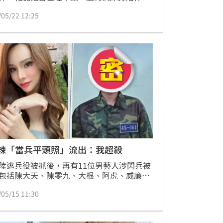
曝光，面容憔悴的她，感覺得出來相當疲
/05/22 12:25
而《三立新聞網》記者詢問曹雅雯經紀人，
露目前工作並不會暫停，只是曹雅雯會比較
每週只要有時間就會南北跑，回台南陪伴爸
A辣「當兵平頭照」流出：我超殺
陸逃兵役被抓後，再有11位男藝人涉閃兵被
包括陳大天、陳零九、大根、阿虎、威廉、
、黃博石等人。日前將性別改成女性，並且
/05/15 11:30
所有手術的小A辣，其實也當過兵，今
5）日深夜曬出14年前的當兵平頭照，自豪喊
平頭超殺」。