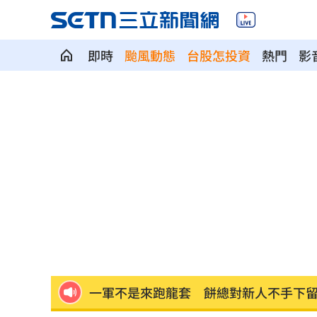
即時
颱風動態
台股怎投資
熱門
影
99歲婆婆「月花35萬」！66歲媳無法退
外野僅是短暫快樂 餅總曝張皓崴終極
想靠正二翻本？ 達人教戰槓反ETF心法
男同事追求不成跟騷偷拍 女師控校方
演習硬上路還無照！鳳山女慘收10萬單
一軍不是來跑龍套 餅總對新人不手下