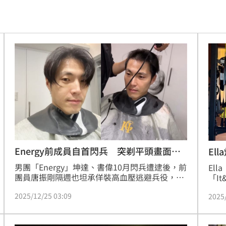
股
19:03
火球
18:57
嗨翻
18:53
海警
18:52
准辭
18:52
爐
18:45
解
18:45
Energy前成員自首閃兵 突剃平頭畫面流
El
出
男團「Energy」坤達、書偉10月閃兵遭逮後，前
捲走
El
18:39
團員唐振剛隔週也坦承佯裝高血壓逃避兵役，成
「It
為首位主動自首閃兵藝人。今（25）日他突然在
週，
懂
18:39
2025/12/25 03:09
2025
社群平台分享剃頭過程，平頭造型令人眼睛為之
題曲
一亮，但並未進一步說明理髮原因。
收不
噸
18:34
有寫