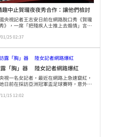
.情趣中止賀瓏夜夜秀合作：讓他們檢討
國央視記者王志安日前在網路脫口秀《賀瓏
秀》，一席「把殘疾人士推上去煽情」言論
議論。台灣基進決定提告《賀瓏夜夜秀》與
/01/25 02:37
後的薩泰爾娛樂公司；繼贊助商yoxi與
ma床墊暫停和《賀瓏夜夜秀》的合作後，Dr.
也發出聲明宣布，將中止與《賀瓏夜夜秀》
作，希望藉此方式讓該團隊能正視問題、深
討。
訪露「胸」器 陸女記者網路爆紅
央視一名女記者，最近在網路上急速竄紅，
她日前在採訪亞洲冠軍盃足球賽時，意外被
好幾張、露出深深事業線的美胸照。不過這
/11/15 12:02
片也讓她飽受批評，網友酸，根本是想藉機
，讓她趕緊在微博澄清，真的是不小心的。