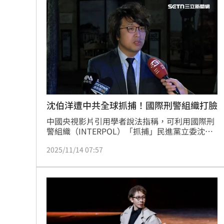
拆監獄家書見「叫別人老婆」人妻氣炸
ETF存到2千萬退休！他因1封信重回職場
社宅包租爆糾紛 房客控業者硬闖屋內
馬斯克蓋地球最大晶圓廠 專家揭3大隱
台灣彩券開獎直播中
20:31
沈伯洋遭中共全球抓捕！國際刑警組織打臉
中國央視影片引用學者說法指稱，可利用國際刑
LIVE三立+24小時直播
15:27
警組織（INTERPOL）「抓捕」民進黨立委沈伯
洋。國際刑警組織回應中央社詢問時表示，紅色
三立iNEWS新聞台線上直播
18:00
2025/11/14 07:57
通緝令申請須經審查，且不得涉及政治性質活
動。
台彩父親節推新刮刮樂千萬頭獎超「爸
商場戰國來臨 台中「頂奢大道」逐漸
「拍片人的多重宇宙」職涯論壇9/12登