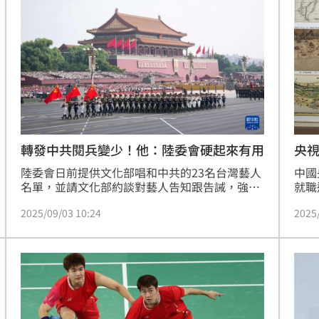
23:22
23:21
趕人
23:16
憂
23:09
轉發中共閱兵變少！他：陸委會硬起來有用
央
陸委會日前提供文化部唱和中共的23名台灣藝人
中國
名單，並請文化部約談對藝人告知跟告誡，強調
就職
若今天（3日）中國九三閱兵後還是有藝人配合
引發
2025/09/03 10:24
2025
中國矮化國家主權或唱和武力言論將依法逐一裁
日）
處。中國央視新聞今日0時準時在微博發文，舒
會，
淇、伊能靜、楊培安、楊宗緯、吳康仁、林瑞
安全
」氣
12:00
陽、張庭、Tank等台灣藝人率續跟進轉發。
作，
危及
成形
12:00
場！
10:30