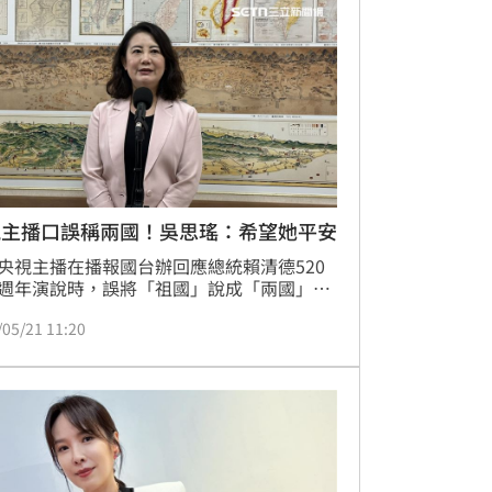
視主播口誤稱兩國！吳思瑤：希望她平安
央視主播在播報國台辦回應總統賴清德520
週年演說時，誤將「祖國」說成「兩國」，
外界關注。對此，民進黨立委吳思瑤今（21
/05/21 11:20
受訪表示，台灣是一個包容且自由的國家社
不會因為「祖國、兩國」說錯，就會有人身
疑慮，她希望這位主播能平安無事，保住工
畢竟在中國這樣的極權體制下，可能會因此
人身安全，甚至不幸丟掉飯碗。