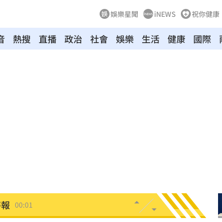
娛樂星聞
iNEWS
祝你健康
音
熱搜
直播
政治
社會
娛樂
生活
健康
國際
向
01:22
多日
01:08
造假
00:18
旺
00:15
台傭
00:12
特報
00:01