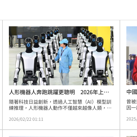
命
23:59
關注
23:50
互動
23:40
衛隊
23:37
溫
23:34
足壇
23:31
中
人形機器人奔跑跳躍更聰明 2026年上產
線
曾被
體
隨著科技日益創新，透過人工智慧（AI）模型訓
23:29
因一
練推理，人形機器人動作不僅越來越像人類，奔
次引
跑及跳躍等肢體協調更有韻律感，也將越來越聰
」
23:27
2025
2026/02/22 01:11
變化
明。今年開始，人形機器人可望先在工廠產線
稚嫩
「坐」穩腳步，發揮上半身肢體和雙手的靈巧動
主導
23:25
完全
作，開創應用商機。