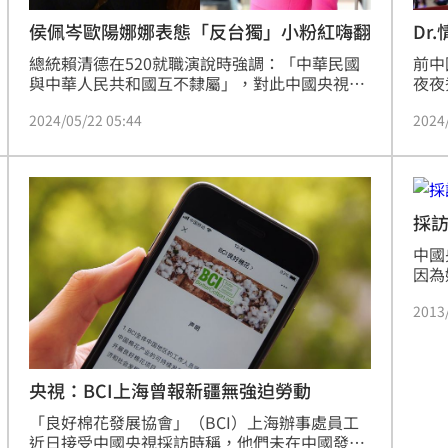
侯佩岑歐陽娜娜表態「反台獨」小粉紅嗨翻
Dr
總統賴清德在520就職演說時強調：「中華民國
前中
與中華人民共和國互不隸屬」，對此中國央視新
夜夜
聞官方微博在今（22日）PO出貼文，指稱「台
引發
2024/05/22 05:44
2024
灣從來不是一個國家也永遠不會成為一個國家，
其背
『台獨』死路一條，祖國統一勢不可擋」，烙下
Em
狠話表示中國將實現完全統一。貼文一出後，眾
情趣
多中國明星也照慣例，陸續轉發，其中也見台灣
的合
藝人侯佩岑、歐陽娜娜跟進。林汝珊報導
刻檢
採
中國
因為
拍到
2013
些照
出名
央視：BCI上海曾報新疆無強迫勞動
「良好棉花發展協會」（BCI）上海辦事處員工
近日接受中國央視採訪時稱，他們未在中國發現