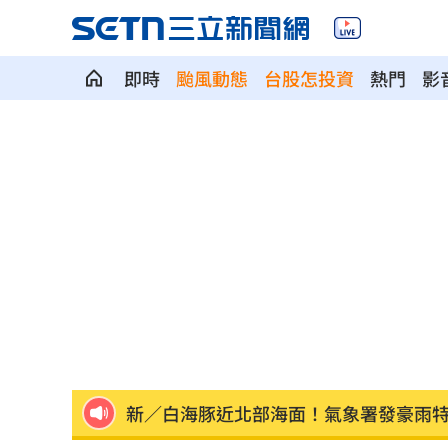
即時
颱風動態
台股怎投資
熱門
影
Fed沒升息股市跌 投信揭下一步布局方
少女在家產子男嬰夭折 裹毛巾藏住處
劍橋最年輕黑人教授閃辭！爆論文抄襲
遊日瘋買恢復衣「穿」越疲勞 2因素助
煮菜遭婆婆罵！尫勸別計較 人妻嘆像
新／白海豚近北部海面！氣象署發豪雨