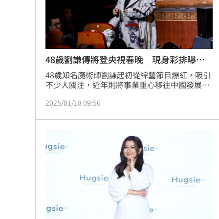
8國球員齊聚高雄 Formosa 7s掀足球
理想混蛋號召粉絲跨海追星吃美食！
18:
48歲劉謙傳將登央視春晚 現身彩排曝狀
態
48歲知名魔術師劉謙起初從綜藝節目爆紅，吸引
不少人關注，近年則將事業重心移往中國發展，
沒想到去年爆出罹患肺腺癌零期，動完手術之後
2025/01/18 09:56
復原狀況良好，近日更傳將7度登上中國央視春
晚的現場，讓許多網友相當期待。蔡佩伶報導