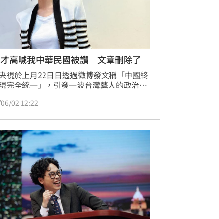
心才高喊我中華民國被讚 文章刪除了
央視於上月22日日透過微博發文稱「中國終
現完全統一」，引發一波台灣藝人的政治表
潮，風波越演越烈之際，女星天心今（2
/06/02 12:22
一早透過臉書發文表態「我中華民國」，短
字堅定表達立場的態度立刻獲得大批網友熱
卻沒想到如今天心已經把文章刪除。