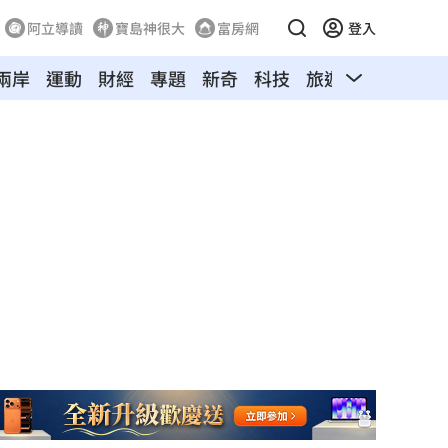
阿立導讀
寶島神很大
富房網
登入
兩岸
運動
財經
專題
新奇
科技
旅遊
汽車
寵物