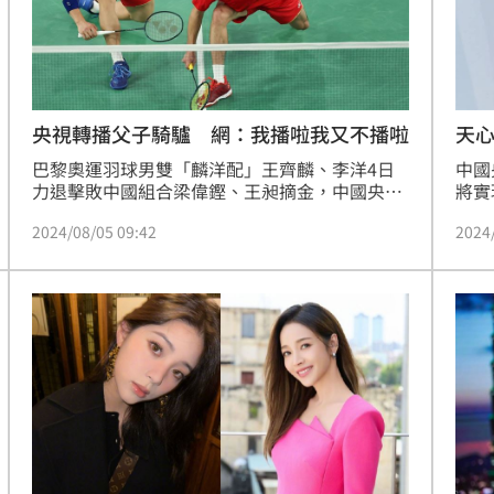
熱潮
10:00
15
央視轉播父子騎驢 網：我播啦我又不播啦
天
巴黎奧運羽球男雙「麟洋配」王齊麟、李洋4日
中國
力退擊敗中國組合梁偉鏗、王昶摘金，中國央視
將實
一再地延後、更改賽事直播時間，直至賽事進行
態風
2024/08/05 09:42
2024
至第2局才切入轉播，全程僅播40分鐘。央視要
日）
播不播引發討論，前桃園市議員王浩宇就直言，
短5
男雙頒獎國旗歌唱超大聲！中國各種轉播瞬間斷
議，
線！