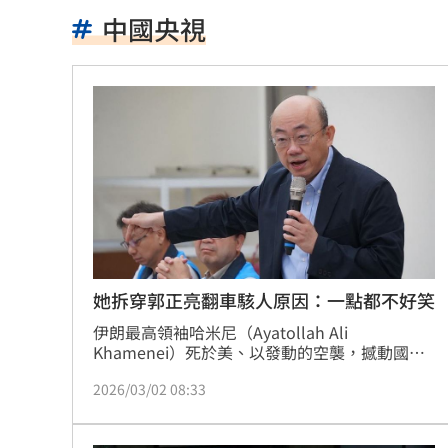
南電Q2財報公布後 目標價調升
00:00
中國央視
俄軍空襲烏克蘭首都基輔及周邊 4人喪
費仔確定成自由球員 下一步動向引人
米蘭達離婚奧蘭多布魯13年！罕談前夫
美制裁杜拜加密幣交所！控助伊朗革命
美就業數據爆冷 這信號Fed升息警報降
梅西父親病逝享壽68歲 一路陪伴兒闖
她拆穿郭正亮翻車駭人原因：一點都不好笑
5登山客2025年雪崩失蹤 尼泊爾尋獲遺
伊朗最高領袖哈米尼（Ayatollah Ali 
Khamenei）死於美、以發動的空襲，撼動國
際。前立委郭正亮先前在節目談到美國若想對伊
喝錯傷身！營養師整理喝咖啡「7大守則
2026/03/02 08:33
朗動武「相當困難」，畫面被翻出，民進黨台北
市議員簡舒培則揭露，郭正亮翻車，央視接力：
美：東南亞詐騙園區多由中國背景組織
疑美造謠產業鏈現形。