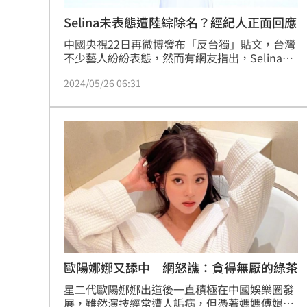
Selina未表態遭陸綜除名？經紀人正面回應
中國央視22日再微博發布「反台獨」貼文，台灣
不少藝人紛紛表態，然而有網友指出，Selina最
近參與陸綜《喜歡你我也是》，疑似因為未表態
2024/05/26 06:31
遭到節目除名，對此經紀人也出面澄清，表示節
目一切都正常。
歐陽娜娜又舔中 網怒譙：貪得無厭的綠茶
星二代歐陽娜娜出道後一直積極在中國娛樂圈發
展，雖然演技經常遭人詬病，但憑著媽媽傅娟留