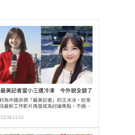
國最美記者當小三遭冷凍 今外貌全變了
封為中國央視「最美記者」的王冰冰，近來
段最新工作影片再度成為討論焦點，不過這
發熱議的，不是她的主持表現，而是「外型
/12/28 11:53
」。不少網友直言，她看起來和過去甜美、
的形象差很大，甚至有人驚呼「差別好大，
像另一個人」。