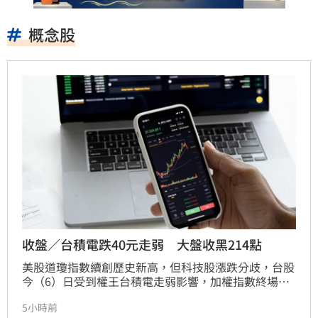
概念股
收盤／台積電跌40元走弱 大盤收黑214點
美股道瓊指數續創歷史新高，但科技股漲跌分歧，台股
今（6）日受到權王台積電走弱影響，加權指數終場下
跌214.90點，收在44,396.70點，跌幅0.48%，成交金
5小時前
額9,403.91億元；反觀代表中小型股的櫃買指數逆勢上