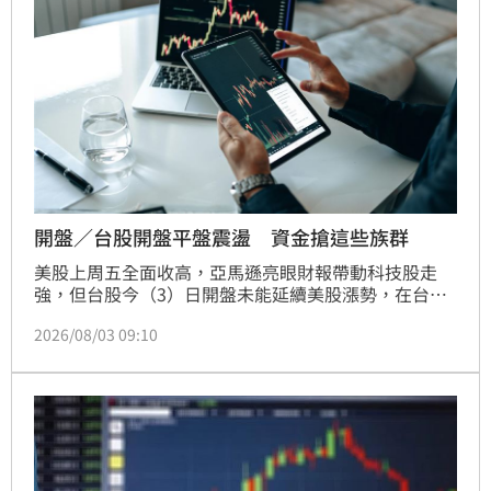
開盤／台股開盤平盤震盪 資金搶這些族群
美股上周五全面收高，亞馬遜亮眼財報帶動科技股走
強，但台股今（3）日開盤未能延續美股漲勢，在台積
電開低50元拖累下，加權指數開盤下跌111.11點至
2026/08/03 09:10
43008.64點，跌幅0.26%；代表中小型股的櫃買指數則
逆勢上漲5.60點至353.45點，漲幅1.61%，呈現大型權
值股承壓、中小型題材股續強的分歧格局。