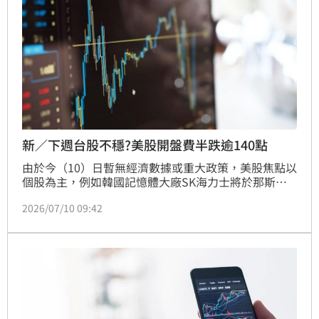
新／下週台股不穩?美股開盤費半跌逾140點
由於今（10）日暫無經濟數據或重大政策，美股焦點以
個股為主，例如韓國記憶體大廠SK海力士將於那斯達
克掛牌，其美國存託憑證（ADR）走勢備受關注、股票
2026/07/10 09:42
代號SKHYV；還有Meta宣布推出新的AI模型，又被爆
料要自行生產AI晶片「Iris」。今日美股開盤，截至發
稿時間SK海力士股價尚未揭曉，不過費城半導體指數
一度有140點左右的跌勢。