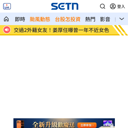
登入
即時
颱風動態
台股怎投資
熱門
影音
熱搜
近女色
柯文哲生日小編喊「說那4個字」留言翻車
Gma
份