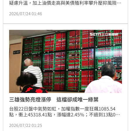
疑慮升溫，加上油價走高與美債殖利率攀升壓抑風險性
資產表現，拖累台股今（24）日開低走低。終場加權指
2026/07/24 01:46
數重挫1195.97點，收在43654.84點，跌幅2.67%；櫃
買指數同步大跌14.48點，收377.63點，跌幅3.69%，
上市成交金額約7924.35億元，櫃買成交金額1893.33
億元，電子權值股與AI概念股全面遭到調節，市場氣氛
偏向保守。
三雄強勢亮燈漲停 這檔卻成唯一綠葉
台股22日盤中氣勢如虹，加權指數一度狂飆1085.54
點，衝上45318.41點，漲幅達2.45%；不過到13點07
分，漲勢稍稍收斂，指數暫報44906.75點，上漲
2026/07/22 01:25
673.88點、漲幅1.52%。值得注意的是，記憶體族群集