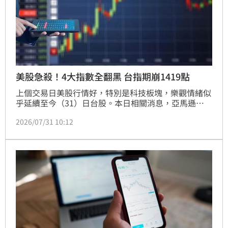
美股急殺！4大指數全翻黑 台指期崩1419點
上個交易日美股行情好，特別是科技板塊，樂觀情緒似
乎延續至今（31）日台股。本日相關消息，亞馬遜
（Amazon）財報開出，營收絕佳且雲端業務爆發式成
2026/07/31 10:12
長，也許可激勵AI伺服器與雲端基礎建設需求；另外，
傳出台積電將攜手景碩開發類EMIB封裝，媒體評為有
意與英特爾（Intel）抗衡。開盤後不到1小時，美股4
大指數突全面翻黑，台指期夜盤也走跌。