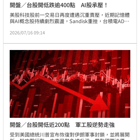
開盤／台股開低跌逾400點 AI股承壓！
美股科技股前一交易日再度遭遇沉重賣壓，近期記憶體
與AI概念股持續劇烈震盪，Sandisk重挫，台積電ADR
同步下跌。市場擔憂AI資料中心投資熱潮帶動相關個股
2026/07/16 09:14
大漲後，整體估值已偏高，進一步影響市場風險偏好，
也使今日台股開盤承受壓力。台股今（16）日開盤後，
加權指數下跌443.48點、暫報45,188.95點，跌幅
0.97%；代表中小型股的櫃買指數下跌2.20%，來到
407.26點，顯示資金持續流向中
開盤／台股開低近200點 軍工股逆勢走強
受到美國總統川普宣布恢復對伊朗軍事封鎖，並將展開