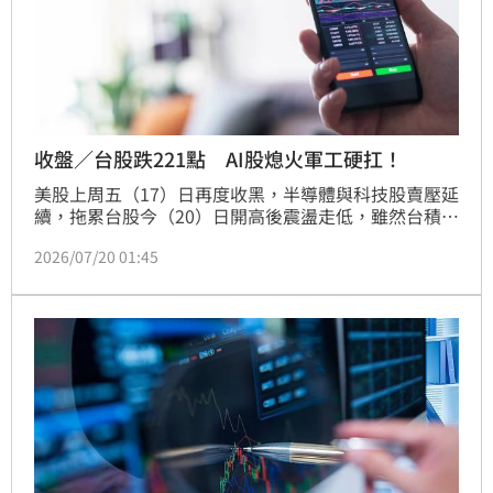
收盤／台股跌221點 AI股熄火軍工硬扛！
美股上周五（17）日再度收黑，半導體與科技股賣壓延
續，拖累台股今（20）日開高後震盪走低，雖然台積電
逆勢上漲30元力撐指數，但電子中小型股與AI概念股跌
2026/07/20 01:45
勢擴大，加權指數終場下跌221.57點，收在42,449.70
點，跌幅0.52%，成交金額9,838.63億元；櫃買指數則
重挫2.62%，收368.53點，成交金額1,903.46億元，中
小型股賣壓明顯高於集中市場。