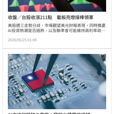
收盤／台股收漲211點 載板亮燈接棒領軍
美股週三走勢分歧，市場觀望美光財報表現，同時擔憂
AI投資熱潮是否過熱，以及聯準會可能維持高利率政
策，科技股漲勢趨緩。不過台股今（25）日在資金轉進
2026/06/25 01:49
記憶體、被動元件、載板及部分AI概念股帶動下逆勢走
高，加權指數終場上漲211.66點，收在46,255.26點，
漲幅0.46%，成交金額達1兆3,093.94億元；櫃買指數
收439.84點，下跌2.25點，跌幅0.51%，成交金額
2,449.47億元。