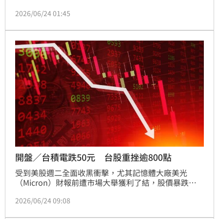
點，跌幅2.24%，成交金額達1兆4536.18億元；不過代
2026/06/24 01:45
表中小型股表現的櫃買指數逆勢上漲1.28點，收442.09
點，漲幅0.29%，成交金額2438.05億元，呈現大型權
值股遭重擊、中小型題材股相對抗跌的盤面格局。
開盤／台積電跌50元 台股重挫逾800點
受到美股週二全面收黑衝擊，尤其記憶體大廠美光
（Micron）財報前遭市場大舉獲利了結，股價暴跌逾
13%，引發投資人對AI族群評價過高的擔憂，拖累全球
2026/06/24 09:08
科技股表現。台股今（24）日開盤同步遭遇沉重賣壓，
加權指數開低717.58點至46383.07點，跌幅1.52%；櫃