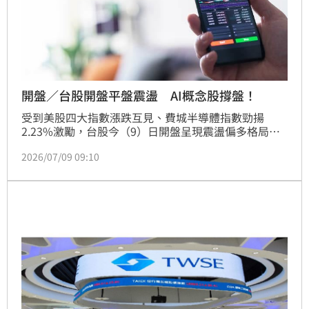
開盤／台股開盤平盤震盪 AI概念股撐盤！
受到美股四大指數漲跌互見、費城半導體指數勁揚
2.23%激勵，台股今（9）日開盤呈現震盪偏多格局，
雖然權王台積電開盤下跌10元至2455元，但在AI概念
2026/07/09 09:10
股、中小型電子股買盤支撐下，加權指數早盤上漲
84.64點至45819.05點，漲幅0.19%；櫃買指數同步上
漲1.44%，顯示資金持續流向中小型成長股。