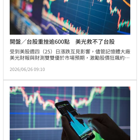
開盤／台股重挫逾600點 美光救不了台股
受到美股週四（25）日漲跌互見影響，儘管記憶體大廠
美光財報與財測雙雙優於市場預期，激勵股價狂飆約
16%，帶動半導體族群反彈，但蘋果因調漲Mac與iPad
2026/06/26 09:10
產品售價，股價重挫逾6%，壓抑科技股表現，那斯達
克指數終場下跌0.46%，連續第四個交易日收黑。台股
今（26）日開盤同步承壓，加權指數早盤下跌432.32
點至45,822.94點，跌幅0.93%；櫃買指數同步下跌
2.73點至437.11點，跌幅0.62%，市場賣壓明顯升溫。