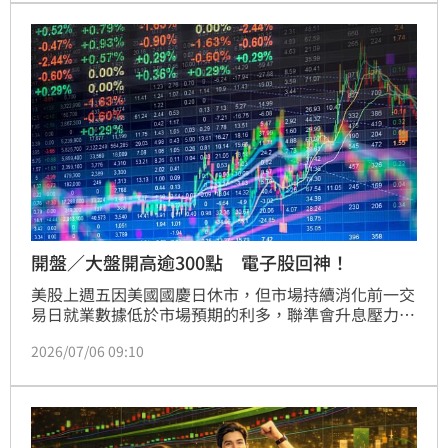
財經話題。
開盤／大盤開高逾300點 電子股回神！
美股上週五因美國國慶日休市，但市場持續消化前一交
易日就業數據低於市場預期的利多，聯準會升息壓力減
輕，道瓊指數更寫下連續四周收紅、創一年半來最長連
2026/07/06 09:10
漲紀錄，激勵台股今（6）日開盤強勢表態。加權指數
早盤上漲375.07點至47155.69點，漲幅0.8%；櫃買指
數同步勁揚5.40點至450.78點，漲幅1.21%，權值股與
中小型股同步走高，市場買盤明顯回籠。