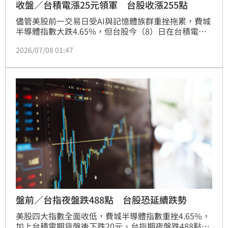
收盤／台積電漲25元領軍 台股收漲255點
儘管美股前一交易日受AI與記憶體族群重挫拖累，費城
半導體指數大跌4.65%，但台股今（8）日在台積電強
勢上漲25元帶動下，終場加權指數上漲255.30點、收
2026/07/08 01:47
45,734.41點，漲幅0.56%，成交值9,583.46億元；櫃
買指數同步上漲1.92點、收421.39點，漲幅0.46%，成
交金額2,264.02億元，呈現大型權值股穩盤、中小型股
同步回穩格局。
盤前／台指夜盤跌488點 台股恐延續跌勢
美股四大指數全面收低，費城半導體指數重挫4.65%，
加上台積電期貨盤後下跌20元、台指期夜盤跌488點，