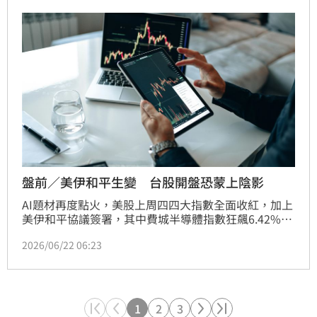
買指數同步下跌4.67點至436.14點，跌幅1.06%，市場
恐慌情緒明顯升溫。
盤前／美伊和平生變 台股開盤恐蒙上陰影
AI題材再度點火，美股上周四四大指數全面收紅，加上
美伊和平協議簽署，其中費城半導體指數狂飆6.42%，
帶動台指期夜盤大漲813點，台積電期貨盤後同步勁揚
2026/06/22 06:23
60元。市場樂觀情緒快速升溫，不過隨著端午連假期
間，美伊和談出現變數，也讓台股今（22）日開盤蒙上
陰影。
1
2
3