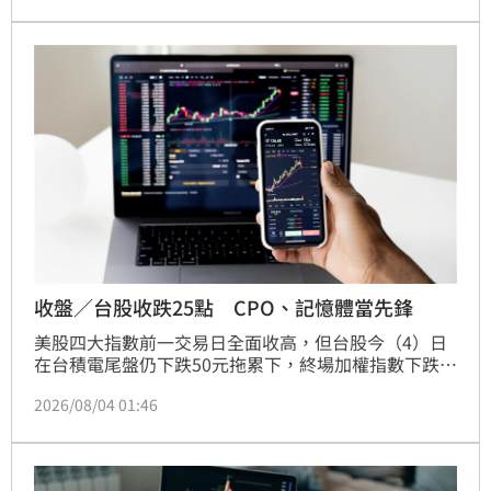
漲7.62點、收391.37點，漲幅1.99%，成交值2,233.5
億元，資金明顯轉向中小型電子與AI概念股，形成上
市、上櫃不同調格局。
收盤／台股收跌25點 CPO、記憶體當先鋒
美股四大指數前一交易日全面收高，但台股今（4）日
在台積電尾盤仍下跌50元拖累下，終場加權指數下跌
25.75點，收在43,360.66點，跌幅0.06%，成交金額約
2026/08/04 01:46
1兆362.81億元；不過代表中小型股的櫃買指數逆勢走
強，終場上漲12.14點、收375.03點，漲幅3.35%，成
交金額1,613.96億元，呈現「權值股休息、中小型股接
棒」的輪動格局。