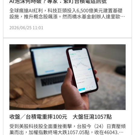
AI泡沫何時破？專家：緊盯台積電這訊號
全球瘋搶AI紅利，科技巨頭投入6,500億美元建置基礎
設施，推升概念股飆漲。然而橋水基金創辦人達里歐示
警，AI恐陷入資產泡沫，一旦投資人獲利了結，泡沫終
2026/06/25 11:01
將破裂。專家指出目前市場情緒不穩，空頭大軍已鎖定
超微等標的。投資長貝克分析，判斷泡沫破裂的關鍵訊
號在於台積電的產能調度，若供給遠超需求將引爆危
機。投資人應緊盯台積電動向，防範未來AI變現困難導
致的估值大屠殺。
收盤／台積電重摔100元 大盤狂瀉1057點
受到美股科技股全面重挫衝擊，台股今（24）日賣壓傾
巢而出，加權指數終場大跌1057.05點，收在46043.60