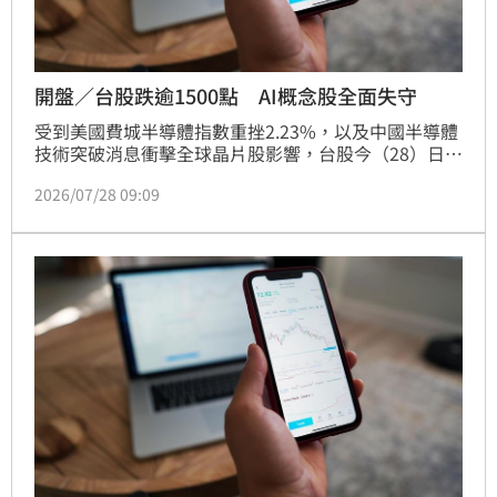
開盤／台股跌逾1500點 AI概念股全面失守
受到美國費城半導體指數重挫2.23%，以及中國半導體
技術突破消息衝擊全球晶片股影響，台股今（28）日開
盤即遭遇沉重賣壓，加權指數早盤最低來到42055.75
2026/07/28 09:09
點，下跌1578.44點、跌幅3.62%；櫃買指數同步跌至
362.71點，下挫15.38點、跌幅4.07%，中小型股跌勢
比集中市場更重，市場恐慌情緒迅速升溫。