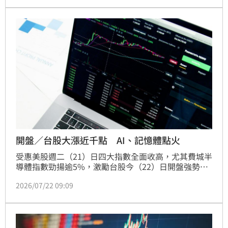
體甦醒，其中華邦電（2344）、南亞科（2408）、旺
宏（2377）三雄同步亮燈漲停，帶動整個記憶體概念
股全面噴出，僅有一檔逆勢下滑，未能跟上這波多頭列
車。
開盤／台股大漲近千點 AI、記憶體點火
受惠美股週二（21）日四大指數全面收高，尤其費城半
導體指數勁揚逾5%，激勵台股今（22）日開盤強勢表
態。加權指數早盤大漲927.57點，來到45160.44點，
2026/07/22 09:09
漲幅2.1%；代表中小型股的櫃買指數同步勁揚13.11點
至395.07點，漲幅3.43%。權王台積電開盤上漲25元至
2435元，帶動電子權值股與AI概念股同步走強，市場
人氣快速回籠。