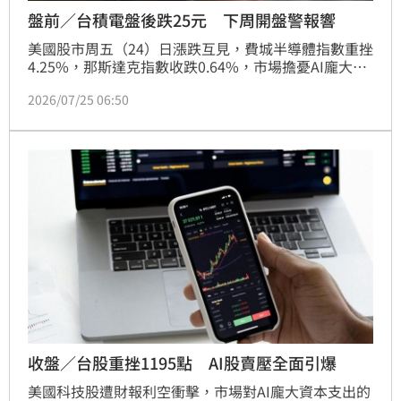
盤前／台積電盤後跌25元 下周開盤警報響
美國股市周五（24）日漲跌互見，費城半導體指數重挫
4.25%，那斯達克指數收跌0.64%，市場擔憂AI龐大資
本支出恐持續侵蝕企業獲利，使晶片股再度遭到拋售。
2026/07/25 06:50
台股方面，在美股利空衝擊下，台指期夜盤下跌445
點、台積電期貨盤後下跌25元，加上融資再減55.67億
元，短線市場信心仍偏保守，下周一(27)日台股開盤恐
延續修正走勢。
收盤／台股重挫1195點 AI股賣壓全面引爆
美國科技股遭財報利空衝擊，市場對AI龐大資本支出的