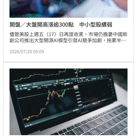
開盤／大盤開高漲逾300點 中小型股續弱
儘管美股上週五（17）日再度收黑，市場仍擔憂中國新
創公司推出大型開源AI模型引發AI競爭加劇，拖累半導
體股走勢，但台股今（20）日開盤展現抗跌力道，在台
2026/07/20 09:09
積電強勢反彈45元帶動下，加權指數早盤上漲382.31
點至43053.58點，漲幅0.9%；不過代表中小型股的櫃
買指數則下跌0.3%至377.29點，呈現「權值股強、中
小型股弱」的分歧格局。