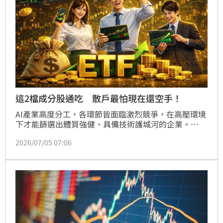
這2檔成分股通吃 散戶最怕現在還空手！
AI產業高度分工，各環節皆面臨激烈競爭，在高壓環境
下才能篩選出體質強健、具備技術護城河的企業。
00400A基金經理人梁恩溢表示，蘇姿丰點名多檔「超
2026/07/05 07:06
微概念股」，除台積電外，亦包括奇鋐、廣達、緯穎等
指標股備受矚目，帶動台股AI族群掀起新一波多頭浪
潮。根據00400A最新持股紀錄，這檔主動式ETF已將
上述多家題材概念股納入投資組合，為投資人提前部署
AI商機，透過00400A即可輕鬆布局市場趨勢。