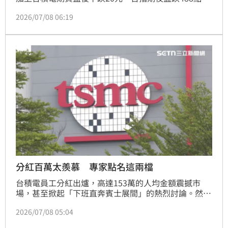
融資減少204億元，顯示市場避險情緒升溫，台股今
2026/07/08 06:19
（8）日開盤恐延續整理走勢，電子權值股表現將成為
盤面關鍵。
分紅百萬太羨慕 專家點名這兩檔
台積電員工分紅出爐，高達153萬的人均金額震撼市
場，甚至掀起「下班直奔賓士展間」的熱烈討論。然而
在驚人分紅背後，台積電即將迎來的法說會（16日）才
2026/07/08 05:04
是台股重頭戲，面對外資頻頻調高目標價卻反向倒貨的
籌碼謎團，投資人究竟該如何布局，成為當前最熱門的