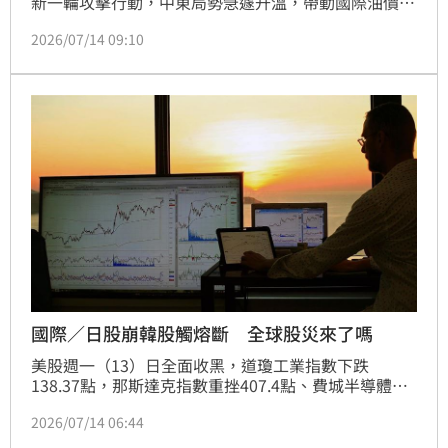
新一輪攻擊行動，中東局勢急遽升溫，帶動國際油價大
幅飆漲，布蘭特原油期貨一度狂飆9.6%，站上每桶83
2026/07/14 09:10
美元，引發市場對全球通膨及能源供應的擔憂，美股四
大指數全面收黑，其中費城半導體指數重挫4.78%，科
技股遭遇沉重賣壓。受到國際股市利空影響，台股今
（14）日開低，加權指數早盤下跌185.05點至
45,195.47點，跌幅0.41%；櫃買指數同步下跌0.05%
至419.69點，權王台積電開盤下跌25元至2,415元，市
場觀望氣氛濃厚。
國際／日股崩韓股觸熔斷 全球股災來了嗎
美股週一（13）日全面收黑，道瓊工業指數下跌
138.37點，那斯達克指數重挫407.4點、費城半導體指
數更暴跌619.38點、跌幅達4.78%，美國總統川普宣布
2026/07/14 06:44
恢復對伊朗封鎖行動，導致荷莫茲海峽緊張情勢急遽升
高，國際油價聞訊暴漲近10%，加上SK海力士ADR暴