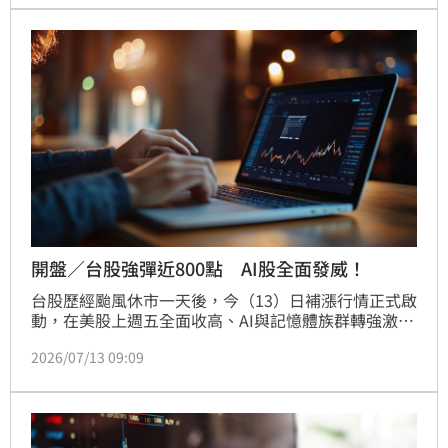
跌逾9%，拖累半導體與AI概念股全面走弱。亞股方
面，日本日經225指數一度狂瀉逾1900點，終場下跌
1315點或1.92%；南韓KOSPI盤中更一度重挫逾9%，
觸發熔斷機制，顯示市場避險情緒快速升溫。
開盤／台股強彈近800點 AI股全面發威！
台股歷經颱風休市一天後，今（13）日補漲行情正式啟
動，在美股上週五全面收高、AI與記憶體族群轉強激勵
下，加權指數開盤大漲738點至46092.97點，漲幅
2026/07/13 09:09
1.63%，櫃買指數同步勁揚2.48%，市場買盤全面回
流，權值股與中小型股同步走強。