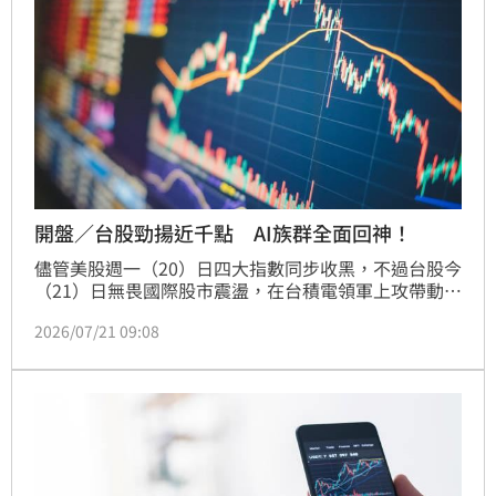
開盤／台股勁揚近千點 AI族群全面回神！
儘管美股週一（20）日四大指數同步收黑，不過台股今
（21）日無畏國際股市震盪，在台積電領軍上攻帶動
下，開盤大漲903.9點至43353.6點，漲幅2.13%，櫃買
2026/07/21 09:08
指數同步上漲7.41點至375.94點、漲幅2.01%，市場買
盤快速回流電子權值股與AI概念股，早盤呈現開高走強
格局。