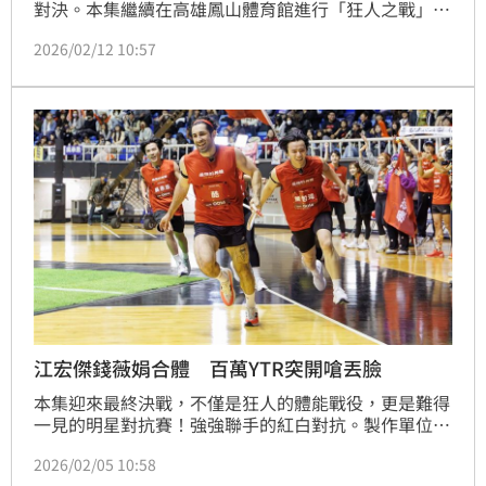
對決。本集繼續在高雄鳳山體育館進行「狂人之戰」下
半場，現場湧入超過千名觀眾，氣氛沸騰，為選手們熱
2026/02/12 10:57
情應援。「紅白兩隊」最終戰誰能奪冠？而女單戰況更
是進入白熱化，大來賓錢薇娟錢姐分析說道：「我覺得
關鍵是在三、四名。」蔡維歆
江宏傑錢薇娟合體 百萬YTR突開嗆丟臉
本集迎來最終決戰，不僅是狂人的體能戰役，更是難得
一見的明星對抗賽！強強聯手的紅白對抗。製作單位選
擇在鳳山體育館盛大舉辦，並重磅邀請《全明星運動
2026/02/05 10:58
會》昔日領隊錢薇娟、江宏傑擔任大來賓，這對「金牌