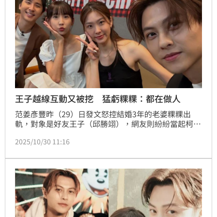
王子越線互動又被挖 猛虧粿粿：都在做人
范姜彥豐昨（29）日發文怒控結婚3年的老婆粿粿出
軌，對象是好友王子（邱勝翊），網友則紛紛當起柯南
辦案，猛挖兩人社群平台釐清時間線，發現不少曖昧互
2025/10/30 11:16
動、文字，一切似乎早就有跡可循。其中一篇去年底的
貼文，王子狂虧粿粿「都在做人」，更是掀起廣大網友
議論。