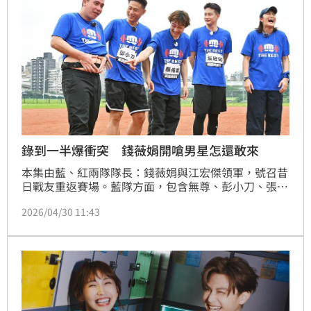
錄到一半爆衝突 錢薇娟開嗆男星怎還敢來
本集由藍、紅兩隊隊長：錢薇娟與江宏傑領軍，號召昔
日戰友重返賽場。藍隊方面，包含無尊、彭小刀、張庭
瑚與顏佑庭再度披上藍袍為錢姐效力。不過無尊一登場
2026/04/30 11:43
就成為焦點，在戴頭套猜人環節中，江宏傑一見其身形
忍不住驚呼「這個人不應該出現在這個場合」，結果揭
曉讓全場爆笑。當無尊確定回歸藍隊後，錢薇娟更是當
場「開罵」：「你怎麼還敢來啊！」蔡維歆