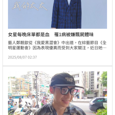
女星每晚床單都是血 罹1病被嫌飄屍體味
藝人鄭靚歆從《我愛黑澀會》中出道，在綜藝節目《全
明星運動會》因為表現優異而受到大家關注，近日她分
享因為「異位性皮膚炎」而痛苦不已的心路歷程，透露
2025/08/07 02:37
曾經「整個床單滿是血」，被同學投以異樣眼光「你身
上有屍體的味道好噁」，網友得知後，湧入留言處鼓
勵。