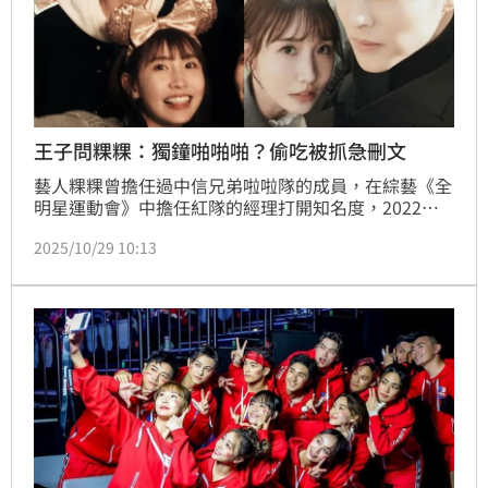
王子問粿粿：獨鐘啪啪啪？偷吃被抓急刪文
藝人粿粿曾擔任過中信兄弟啦啦隊的成員，在綜藝《全
明星運動會》中擔任紅隊的經理打開知名度，2022年
和模特兒范姜彥豐結婚，沒想到范姜今（29日）控訴粿
2025/10/29 10:13
粿婚內出軌王子。王子也被挖出去年上傳了一段滑雪影
片，粿粿看到後留言「Papapa」，結果王子回應「對
啪啪啪情有獨鐘？」如今王子被抓到悄悄刪文，遭網友
批評「作賊心虛」。