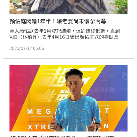
顏佑庭閃婚1年半！曝老婆尚未懷孕內幕
藝人顏佑庭去年1月登記結婚，但卻始終低調，直到
KID（林柏昇）去年4月16日曬出顏佑庭送的喜餅盒感
慨：「沒想到這小子也結婚了」，意外曝光他婚訊。而
2025/07/17 05:06
顏佑庭之後臉書公開「漂亮櫃姐老婆」的真面目，並
PO出求婚到登記結婚的紀錄影片，今曝生子計畫。