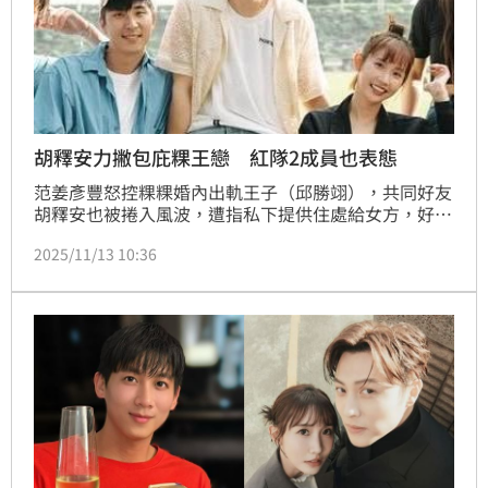
胡釋安力撇包庇粿王戀 紅隊2成員也表態
范姜彥豐怒控粿粿婚內出軌王子（邱勝翊），共同好友
胡釋安也被捲入風波，遭指私下提供住處給女方，好讓
她有安全的地方和王子約會。今（13）日稍早胡釋安發
2025/11/13 10:36
表3點聲明切割，表明對於這段婚外情並不知情；對
此，范姜彥豐留言擔保力挺，《全明星運動會》紅隊學
姐晏柔中、房思瑜也按讚表態。