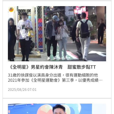
都很帥耶！」主播群更一致票選祖雄擁有「最棒的身
材」。蔡維歆
《全明星》男星約會陳沐青 甜蜜散步黏TT
31歲的徐謀俊以演員身分出道，很有運動細胞的他
2021年參加《全明星運動會》第三季，以優秀成績成
為選秀狀元，收穫了一批粉絲，今年他主演的BL劇
2025/08/26 07:01
《印象·青春》播出，與22歲小鮮肉簡楨庭共譜浪漫師
生戀。不過嗑CP的觀眾們可能要失望了，因為時報周
刊CTWANT日前直擊徐謀俊與同是演員的陳沐青浪漫約
會，兩人沒有太大尺度的互動，到咖啡廳約會後黏TT
地走到捷運站便各自解散，相處模式看起來相當純愛。