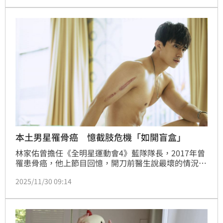
宿敵」久違的合體，讓現場上千名觀眾熱血沸騰。蔡維
歆
本土男星罹骨癌 憶截肢危機「如開盲盒」
林家佑曾擔任《全明星運動會4》藍隊隊長，2017年曾
罹患骨癌，他上節目回憶，開刀前醫生說最壞的情況是
要切除整條手臂，但這要切割手臂後才知道癌細胞是否
2025/11/30 09:14
有擴散，讓林家佑形容過程彷彿「開盲盒」。