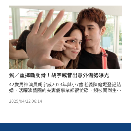
獨／重摔斷肋骨！胡宇威昔出意外傷勢曝光
42歲男神演員胡宇威2023年與小7歲老婆陳庭妮登記結
婚，活躍演藝圈的夫妻倆事業都很忙碌，頻被問到生子
話題，胡宇威受訪透露希望未來如果有小孩，能會喜歡
2025/04/22 06:14
運動，出生於美國華裔家庭的他返台發展約20年，也發
現台灣這幾年的改變。