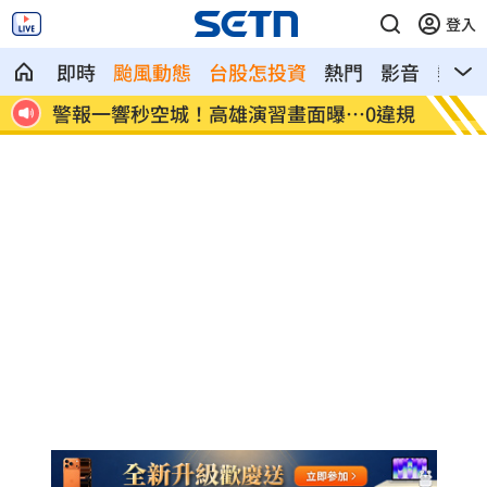
登入
即時
颱風動態
台股怎投資
熱門
影音
熱搜
0違規
周杰倫私生子真相曝光！孩子的親爹竟是
慈濟買
他
聲