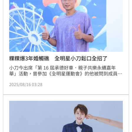
粿粿爆3年婚觸礁 全明星小刀鬆口全招了
小刀今出席「第 16 屆承德好車．親子共樂永續嘉年
華」活動，曾參加《全明星運動會》的他被問到成員之
一的粿粿近來爆出3年婚變，小刀表示當時節目因為不
2025/08/16 03:28
同隊，所以沒有太多互動，因此也沒有特別關注這個新
聞。蔡維歆