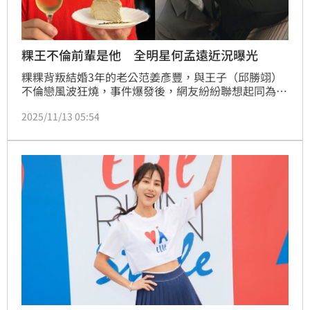
粿王不倫前輩是他 全明星何孟遠近況曝光
粿粿背叛結婚3年的老公范姜彥豐，與王子（邱勝翊）
不倫戀風波狂燒，事件爆發後，網友紛紛聯想起同為
《全明星運動會》選手、曾深陷「雙劈」風暴的何孟恩
2025/11/13 05:54
（原名：何孟遠）與采子（謝采紋）。何孟恩昨（12）
日迎來36歲生日，透露自己近年移居香港、深圳生活，
近況也曝光。