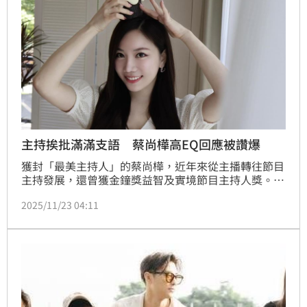
主持挨批滿滿支語 蔡尚樺高EQ回應被讚爆
獲封「最美主持人」的蔡尚樺，近年來從主播轉往節目
主持發展，還曾獲金鐘獎益智及實境節目主持人獎。然
而近日卻有網友在社群上開砲，表達對蔡尚樺在節目上
2025/11/23 04:11
的用詞與語意表達方式的不滿，痛批她「字彙量太
低」，還批她「超級無敵不會講其他任何副詞，而且滿
滿支語（中國詞彙）。」面對負評，蔡尚樺展現高EQ
回應，引發網友討論。王芷姍