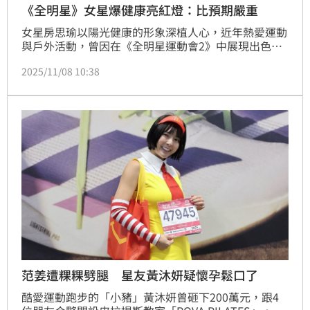
《全明星》女星爆健康亮紅燈：比預期嚴重
女星房思瑜以陽光健康的形象深植人心，近年熱愛運動
與戶外活動，曾因在《全明星運動會2》中展現出色的
運動實力而人氣飆升。不過她近日卻在社群上透露身體
2025/11/08 10:38
「亮紅燈」，直言「這週已經去了五次醫院」，桌上擺
滿藥袋的畫面令粉絲十分心疼。
范姜遭粿粿劈腿 星友黃沐妍疑懷孕鬆口了
酷愛運動跑步的「小豬」黃沐妍曾砸下200萬元，跟4