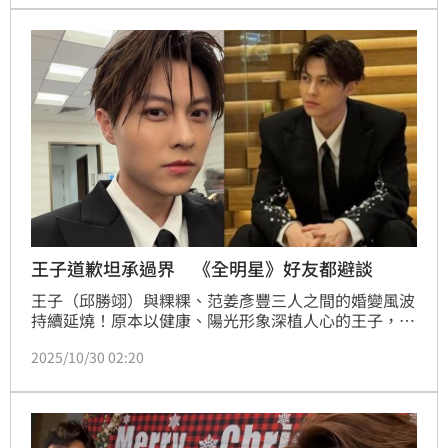
戰，胡宇威也形容拍攝過程「像雲霄飛車」，情緒轉折
很難掌握，笑說這部戲最難的應該是剪接師。
王子道歉坦承過界 《全明星》好友都避談
王子（邱勝翊）與粿粿、范姜彥豐三人之間的婚變風波
持續延燒！原本以健康、陽光形象深植人心的王子，因
被指為婚姻第三者，形象一夕崩壞。隨著他發出道歉聲
2025/10/30 02:20
明，整起事件愈演愈烈，《全明星運動會》第二季的戰
友們選擇沉默不語，唯獨藝人黃沐妍（小豬）首度開
口，力挺范姜彥豐一句「辛苦了」，成為網友熱議焦
點。林宜君