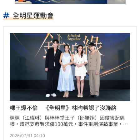
全明星運動會
粿王爆不倫 《全明星》林昀希認了沒聯絡
粿粿（江瑋琳）與棒棒堂王子（邱勝翊）因侵害配偶
權，遭范姜彥豐求償100萬元，事件重創演藝事業，也
讓昔日《全明星運動會》成員備受關注。曾和兩人並肩
2026/07/31 04:10
錄製節目的林昀希，今（31）日出席《針線緣》卡司發