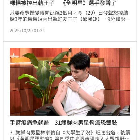
粿粿被控出軌王子 《全明星》選手發聲了
范姜彥豐婚變傳聞延燒3個月，今（29）日發聲怒控結
婚3年的粿粿婚內出軌好友王子（邱勝翊），9分鐘影片
炸裂三觀。回顧粿粿與王子緣分，2021年在運動實境
2025/10/29 01:34
節目《全明星運動會》相識並結為好友。如今爆出感情
醜聞，《全明星》選手黃沐妍、許得寪（原名許得瑋）
也陸續發聲。
手臂痠痛急就醫 31歲鮮肉男星骨癌恐截肢
31歲鮮肉男星林家佑自《大學生了沒》班底出道，後續
以《全明星運動會》第四季中亮眼表現走入大眾視野，