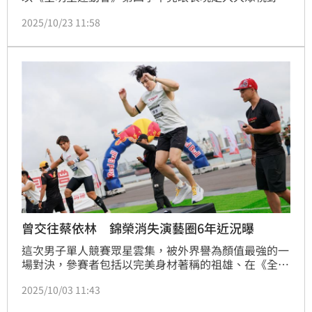
外表陽光、身材精壯的他登上分享在24歲時手臂痠痛就
2025/10/23 11:58
醫，原以為只是肌肉拉傷，直到症狀加劇後，再求醫竟
被診斷出4公分惡性骨肉瘤，緊急開刀後在手臂留下20
公分疤痕。蔡維歆
曾交往蔡依林 錦榮消失演藝圈6年近況曝
這次男子單人競賽眾星雲集，被外界譽為顏值最強的一
場對決，參賽者包括以完美身材著稱的祖雄、在《全明
星運動會》展現驚人體能的潘君侖、剛結束軍旅生活的
2025/10/03 11:43
孫其君，以及久違回歸的大帥哥錦榮。主播蔡尚樺看到
陣容忍不住直呼：「這個組別對我的眼睛很友好，全部