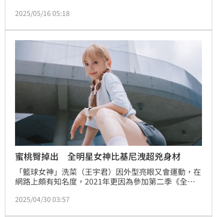
目《全明星運動會》跑出13秒48好成績的前「5566」
2025/05/16 05:18
成員彭小刀（彭康育）也報名參賽。怎料現年47歲的
他，備賽期間意外拉傷左腿，被醫師建議不要參賽，今
（16）日也遺憾宣布棄賽，令人惋惜。
蜜桃臀掉出 全明星女神比基尼洩超兇身材
「籃球女神」洗菜（王宇君）因外型亮眼又會運動，在
網路上頗有知名度，2021年更因為參加第二季《全明
星運動會》備受關注，不時會和粉絲分享生活的她，最
2025/04/30 03:57
近在社群網站上傳了一系列比基尼照，至今已吸引4萬
人按讚！蔡維歆