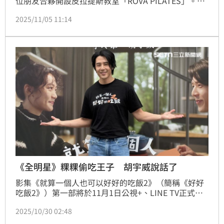
位朋友合夥開設皮拉提斯教室「ROVA PILATES」。如
今媒體直擊她與男友甜蜜前往美國，讓人驚訝的是運動
2025/11/05 11:14
強度及高的她，竟然有一顆頗為明顯的肚子，她還不時
用手撫摸並觀看側身狀況，看似「愛的結晶」已悄悄報
到。對此她也回應了。蔡維歆
《全明星》粿粿偷吃王子 胡宇威說話了
影集《就算一個人也可以好好的吃飯2》（簡稱《好好
吃飯2》）第一部將於11月1日公視+、LINE TV正式上
線，主演胡宇威、李玲葦、姚以緹、徐鈞浩、連晨翔今
2025/10/30 02:48
（30）日齊聚一堂出席首映會。《好好吃飯2》是一部
每集僅15分鐘的短篇影集，對演員來說可說是一大挑