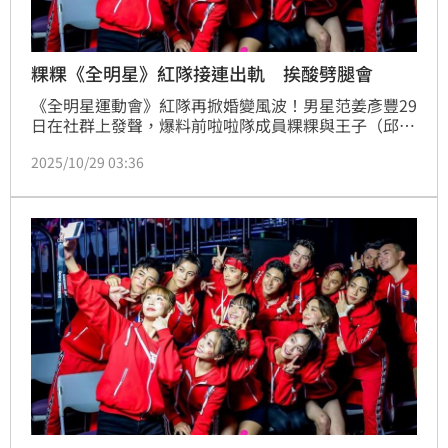
粿粿《全明星》紅隊接連出軌 挨酸劈腿會
《全明星運動會》紅隊再掀婚變風波！男星范姜彥豐29
日在社群上發聲，爆料前啦啦隊成員粿粿與王子（邱勝
翊）婚內出軌，震撼演藝圈。由於王子與粿粿因《全明
2025/10/29 03:36
星》第三季結識，有網友挖出過往節目中紅隊成員多次
爆出情感風波，直呼「《全明星運動會》根本不是比體
育，是來節目上談戀愛的」。