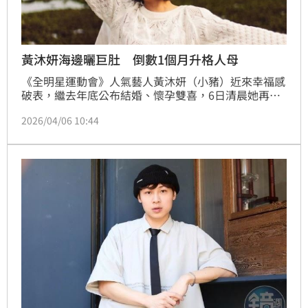
黃沐妍海邊曬巨肚 倒數1個月升格人母
《全明星運動會》人氣藝人黃沐妍（小豬）近來幸福感
破表，繼去年底公布結婚、懷孕雙喜，6日清晨她再度
在臉書曬出挺著巨肚、與老公在海邊牽手漫步的甜蜜照
2026/04/06 10:44
片，發文「珍惜當下美好的人事物」，並高喊再一個
月，「錢錢要跟我見面嘍！」迫不及待迎接新生命的喜
悅全都寫在臉上。