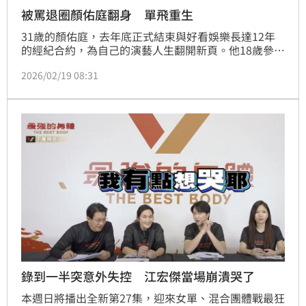
被罵退圈顏佑庭翻身 單飛重生
31歲的顏佑庭，去年底正式結束與好看娛樂長達12年
的經紀合約，為自己的演藝人生翻開新頁。他18歲參加
《超級接班人》出道，成為公司第一批藝人之一，一路
2026/02/19 08:31
從青澀少年走到而立之年，這次選擇主動不續約，他形
容那不是離開，而是「畢業」。
錄到一半突意外失控 江宏傑當場崩潰哭了
本週日將播出全新第27集，迎來女單、混合團體戰最狂