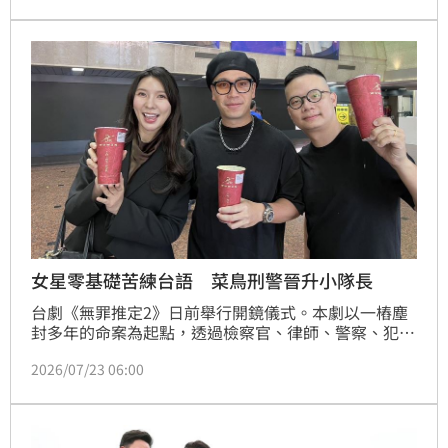
布會，坦言風波發生後大家幾乎沒有聯絡了。宋亭誼報
導
女星零基礎苦練台語 菜鳥刑警晉升小隊長
台劇《無罪推定2》日前舉行開鏡儀式。本劇以一樁塵
封多年的命案為起點，透過檢察官、律師、警察、犯罪
學者與獄政人員等多方聯手，逐步揭開隱藏多年的真
2026/07/23 06:00
相，探討制度、人性與正義之間的界線。集結禾浩辰、
蔡黃汝、吳子霏、徐鈞浩、邱凱偉、于子育、吳東諺、
田依甯、郭守寓等全新組合共同演出。宋亭誼報導