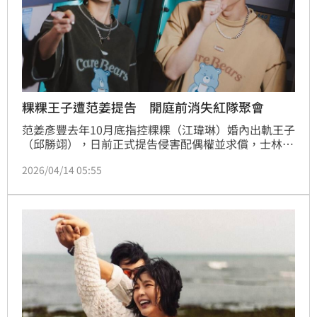
粿粿王子遭范姜提告 開庭前消失紅隊聚會
范姜彥豐去年10月底指控粿粿（江瑋琳）婚內出軌王子
（邱勝翊），日前正式提告侵害配偶權並求償，士林地
院今（14）日下午首度開庭審理。另一方面，促成粿粿
2026/04/14 05:55
與王子結緣的運動實境節目《全明星運動會》，第2季
紅隊成員昨日合體聚會，合照當中卻未見過往私交甚篤
的粿粿，顯見雙方已漸行漸遠。