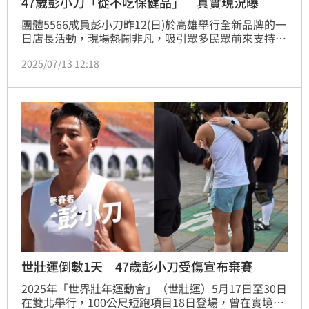
47歲彭小刀「從不吃保健品」 真實現況曝
團體5566成員彭小刀昨12(日)於高雄舉行全新品牌的一
日店長活動，現場熱鬧非凡，吸引眾多民眾前來支持與
選購。該品牌由彭小刀攜手與靖團共同創立，主打即時
2025/07/13 12:18
有感、專為運動愛好者設計的產品。
世壯運倒數1天 47歲彭小刀受傷宣布棄賽
2025年「世界壯年運動會」（世壯運）5月17日至30日
在雙北舉行，100公尺短跑項目18日登場，曾在實境節