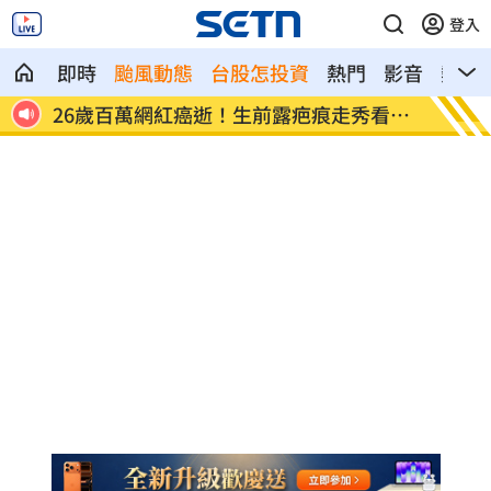
登入
即時
颱風動態
台股怎投資
熱門
影音
熱搜
全沒了
26歲百萬網紅癌逝！生前露疤痕走秀看哭
店家忘
網
臉