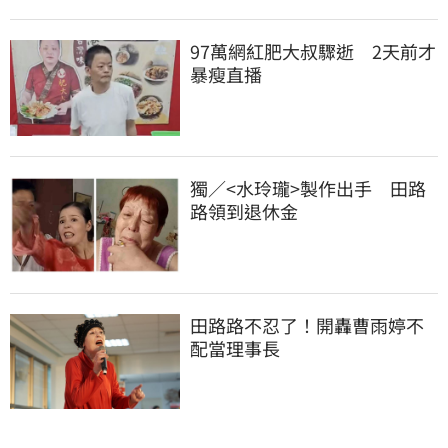
97萬網紅肥大叔驟逝　2天前才
暴瘦直播
獨／<水玲瓏>製作出手　田路
路領到退休金
田路路不忍了！開轟曹雨婷不
配當理事長