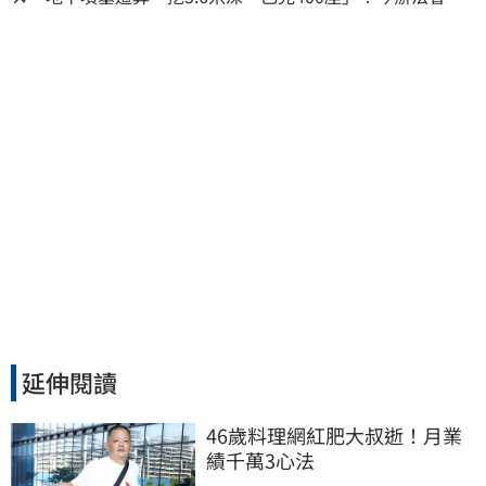
撫祖先
延伸閱讀
46歲料理網紅肥大叔逝！月業
績千萬3心法