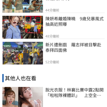
44分鐘前
陳妍希離婚陳曉　9歲兒暴風式
抽高近照曝
48分鐘前
新片遭刪戲　羅志祥被目擊赴
泰拜四面佛
52分鐘前
其他人也在看
脫光衣服！林襄比賽中露2點開
「啦啦隊裸體趴」 上空全裸
被看光光