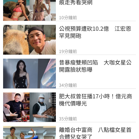
痕走秀看哭網
10分鐘前
公視預算遭砍10.2億　江宏恩
罕見開砲
19分鐘前
昔暴瘦雙頰凹陷　大咖女星公
開露臉狀態曝
34分鐘前
肥大叔曾狂播17小時！億元商
機代價曝光
35分鐘前
離婚台中富商　八點檔女星首
合體兒女哭了