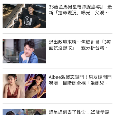
33歲金馬男星罹肺腺癌4期！最
新「搶命現況」曝光 父淚
崩：為何不是我
退出政壇求職…焦糖哥哥「3輪
面試沒錄取」 親分析台灣職
場現況這樣說
Albee激戰忘鎖門！男友媽開門
嚇壞 目睹她全裸「坐她兒子
身上」
追星追到丟了性命！25歲學霸