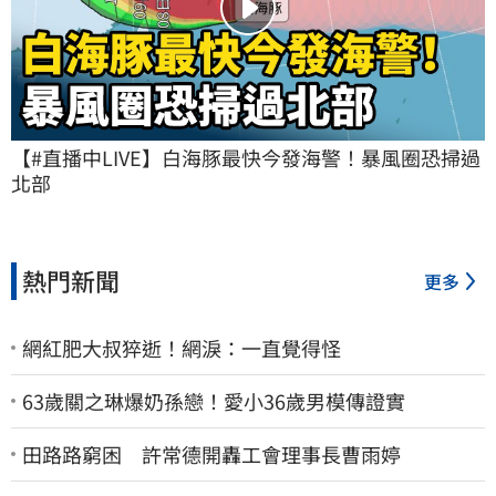
【#直播中LIVE】白海豚最快今發海警！暴風圈恐掃過
北部
熱門新聞
更多
網紅肥大叔猝逝！網淚：一直覺得怪
63歲關之琳爆奶孫戀！愛小36歲男模傳證實
田路路窮困 許常德開轟工會理事長曹雨婷