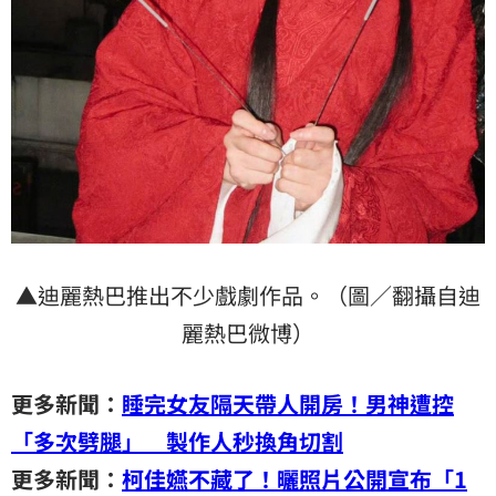
▲迪麗熱巴推出不少戲劇作品。（圖／翻攝自迪
麗熱巴微博）
更多新聞：
睡完女友隔天帶人開房！男神遭控
「多次劈腿」 製作人秒換角切割
更多新聞：
柯佳嬿不藏了！曬照片公開宣布「1