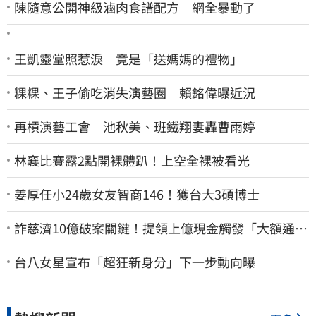
陳隨意公開神級滷肉食譜配方 網全暴動了
王凱靈堂照惹淚 竟是「送媽媽的禮物」
粿粿、王子偷吃消失演藝圈 賴銘偉曝近況
再槓演藝工會 池秋美、班鐵翔妻轟曹雨婷
林襄比賽露2點開裸體趴！上空全裸被看光
姜厚任小24歲女友智商146！獲台大3碩博士
詐慈濟10億破案關鍵！提領上億現金觸發「大額通
報」神鬼律師遭擊落內幕
台八女星宣布「超狂新身分」下一步動向曝