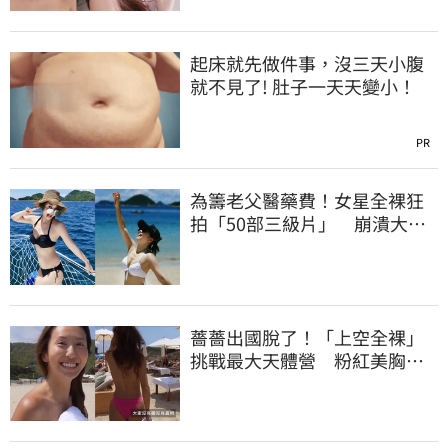
起床就先做件事，沒三天小腹
就不見了! 肚子一天天變小！
PR
為籌老父醫藥費！女星全裸狂
拍「50部三級片」 崩潰大
哭：沒靈魂了
薔薔出國脫了！「上空全裸」
挑戰最大天體營 粉紅美胸被
路人狂讚