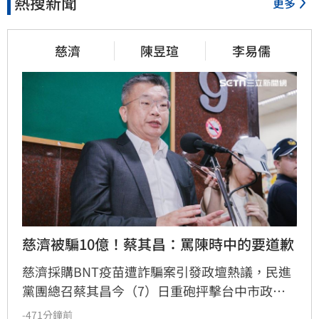
熱搜新聞
更多
慈濟
陳昱瑄
李易儒
慈濟被騙10億！蔡其昌：罵陳時中的要道歉
慈濟採購BNT疫苗遭詐騙案引發政壇熱議，民進
黨團總召蔡其昌今（7）日重砲抨擊台中市政
府，直言壞事頻傳與市府態度有關，痛批市長若
-471分鐘前