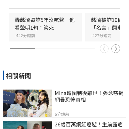
「只秀不驗」，過去掩蓋的問題將逐一攤在陽光
下。蔡其昌更強調，當年抹黑陳時中的人欠其一
個道歉。此外，針對藍白陣營推動公投議題，蔡
轟慈濟遭詐5年沒吭聲　他
慈濟被詐10億
其昌批評此舉恐有立法院怠惰之嫌，認為應透過
看聲明1句：笑死
「名言」翻車被
修法或政策執行解決，而非耗費公帑辦理公投，
-442分鐘前
-427分鐘前
並呼籲立委應回歸本職，實質推動政策改善。
相關新聞
Mina遭圍剿後離世！張念慈揭
網暴恐怖真相
6分鐘前
26歲百萬網紅癌逝！生前露疤