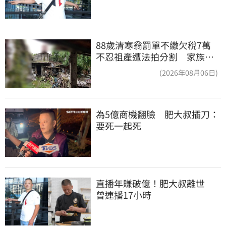
88歲清寒翁罰單不繳欠稅7萬
不忍祖產遭法拍分割 家族按
月代繳償債
(2026年08月06日)
為5億商機翻臉　肥大叔插刀：
要死一起死
直播年賺破億！肥大叔離世　
曾連播17小時