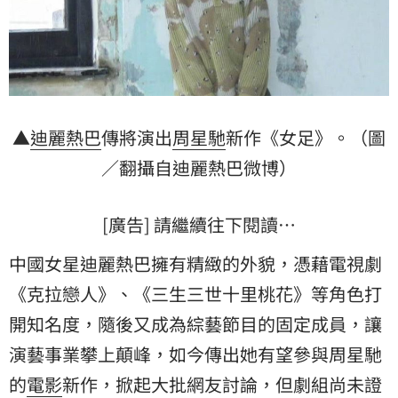
▲
迪麗熱巴
傳將演出
周星馳
新作《女足》。（圖
／翻攝自迪麗熱巴微博）
[廣告] 請繼續往下閱讀…
中國女星迪麗熱巴擁有精緻的外貌，憑藉電視劇
《克拉戀人》、《三生三世十里桃花》等角色打
開知名度，隨後又成為綜藝節目的固定成員，讓
演藝事業攀上顛峰，如今傳出她有望參與周星馳
的
電影
新作，掀起大批網友討論，但劇組尚未證