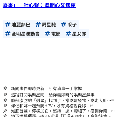
喜事」 吐心聲：既開心又焦慮
迪麗熱巴
周星馳
采子
全明星運動會
電影
星女郎
新聞事件即時更新 所有消息一手掌握！
追蹤訂閱娛樂星聞 給你最即時的娛樂星鮮事
腹部脂肪的「剋星」找到了，常吃這幾物，吃走大肚
PR
囊，瘦出小蠻腰
伴侶和妳一起預防HPV，才有資格說愛妳！
PR
減肥首選，檸檬加它，堅持一週，腰細了，瘦到你懷疑
PR
人生
地下墳墓遷葬…挖3.6米深「已見400座」！今辦法會安