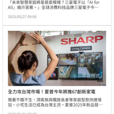
「未來智慧家庭將是甚麼模樣？三星電子以『AI for 
All』揭示答案。」全球消費科技品牌三星電子今
（27）日在台發表多款 2025 年全新智慧家電，涵蓋智
2025/05/27 09:06
慧顯示器、Soundbar、冰箱與洗衣機等系列產品，全
面展現以 AI 技術為核心的創新應用與美學設計實力。
全力攻台灣市場！夏普今年將推67創新家電
隨著不婚不生、頂客族與獨居長者等家庭型態快速增
加，小宅生活已成為台灣主流。夏普2025年新品發表
會現場，展出超過數十項創新家電，涵蓋智慧AI大電