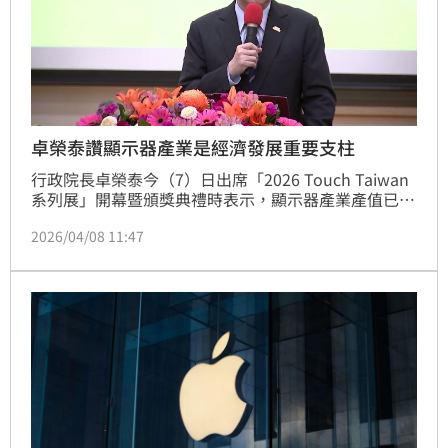
卓榮泰讚顯示器產業是經濟發展重要支柱
行政院長卓榮泰今（7）日出席「2026 Touch Taiwan 
系列展」開幕暨頒獎典禮時表示，顯示器產業產值已突
破新台幣兆元，是台灣經濟發展的重要支柱，未來將全
2026/04/08 11:47
面走向高值化與差異化發展，並結合AI戰略全面帶動升
級。政府將透過「AI新十大建設」及13項戰略產業，全
力支持產業創新升級，並輔導中小企業，共同打造全民
智慧生活圈，提升國家科技競爭力與經濟韌性。