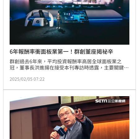
6年報酬率衝面板業第一！群創董座揭祕辛
群創過去6年來，平均投資報酬率高居全球面板業之
冠，董事長洪進揚在接受本刊專訪時透露，主要關鍵在
於轉變過去公司追求營收和市占的做法，同時也調降資
2025/02/05 07:22
本支出。洪進揚認為，毛利率比追求營收和市占更重
要，調降資本支出，除了可以改善財務結構以外，也可
以降低費用率，群創因此領先同業兩季轉虧為盈。