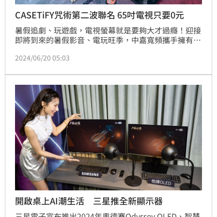
CASETiFY咒術第二波聯名 65吋電視只要0元
暑假追劇、玩遊戲，電視螢幕就是要夠大才過癮！迎接
即將到來的暑假影音、電玩旺季，中嘉寬頻攜手擁有完
整集團零售體系及豐富的販售品項優勢的遠傳電信子公
2024/06/20 05:03
司旗下電商平台「friDay購物」提前部署，擴增大螢視
覺套裝方案的商品選擇品項，全新加入小米65型QLED 
智慧顯示器，至中嘉寬頻全通路申辦1G以上光纖上網
搭數位有線電視指定方案，月付$1,799起，就可用$0
輕鬆入手市價$35,999的小米65型QLED
開啟桌上AI潮生活 三星推全新顯示器
三星電子宣布推出2024年奧德賽Odyssey OLED、智慧