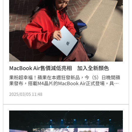
MacBook Air售價減低亮相 加入全新顏色
果粉超幸福！蘋果在本週狂發新品，今（5）日晚間蘋
果發布，搭載M4晶片的MacBook Air正式登場，具備
超快速M4晶片性能、長達18小時的電池續航力1、
2025/03/05 11:48
1200萬像素「人物居中」相機、升級的外接顯示器支
援等，且均體現在其超纖薄的設計。M4 MacBook Air
將提供13、15吋螢幕，售價比以往減低1,000元，分別
為34,900、41,900元起跳，並新增全新的天藍色、午夜
色、星光色和銀色，將於日後在台開放訂購。