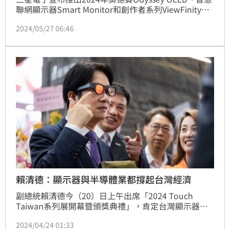
聯網顯示器Smart Monitor和創作者系列ViewFinity全
新陣容。看好AI正迅速改變現代人的生活方式，三星將
2024/05/27 06:46
AI應用於桌上型顯示器，透過AI影像升頻、AI智慧抗
噪，讓視覺、聽覺全面提升，開啟桌上AI潮生活。其
中，廣受消費者喜愛的奧德賽Odyssey系列，首次在台
推出OLED平面機型Odyssey OLED G8，搭載NQ8
賴清德：顯示器與半導體業都撐起台灣經濟
副總統賴清德今（20）日上午出席「2024 Touch 
Taiwan系列展開幕暨頒獎典禮」，肯定台灣顯示器產
業在2023年的出貨量及產值都高居全球第2名；未來新
2024/04/24 01:33
政府將持續聆聽業界寶貴意見，與大家一起合作，讓顯