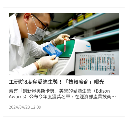
示器產業不斷創新，更加進步與發展。
工研院8度奪愛迪生獎！「技轉廠商」曝光
素有「創新界奧斯卡獎」美譽的愛迪生獎（Edison 
Awards）公布今年度獲獎名單，在經濟部產業技術司
支持下，工研院連續8年獲獎，與國際大廠陶氏化工
2024/04/23 12:09
（Dow）、康寧、杜邦（DuPont）共同在國際發光，
在全球近400多項技術、產品中，勇奪1金3銀，總計擒
獲4面獎牌，2024年創下佳績。（記者：王翊綺）