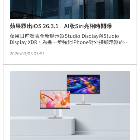
蘋果釋出iOS 26.3.1 AI版Siri亮相時間曝
蘋果日前發表全新顯示器Studio Display與Studio 
Display XDR，為進一步強化iPhone對外接顯示器的支
援能力，今（5）日同步釋出iOS 26.3.1更新。本次屬
2026/03/05 03:51
於小幅度版本升級，主要針對系統穩定性進行優化。