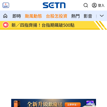
登入
即時
颱風動態
台股怎投資
熱門
影音
熱搜
慈濟遭詐10.6億元！全款拿回解方曝
稱龍蝦