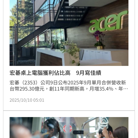
宏碁桌上電腦獲利佔比高 9月寫佳績
宏碁（2353）公司9日公布2025年9月單月合併營收新
台幣295.30億元，創11年同期新高，月增35.​4%、年增​
12.2%​；第三季自​結營收新台​幣733.​99億元，​季增10.​
2025/10/10 05:01
3%、年增​1.0%；​累積前三季​自結營收新​台幣2,0​12.69​
億元，年增​1.4%。