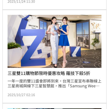
2025/11/24 11:30
元，漲幅達119%。本次發行普通股共 20,000,000股，
每股面額新台幣10元，實收資本額為2億元 ​。
三星雙11購物節限時優惠攻略 羅技下殺5折
一年一度的雙11盛會即將到來，台灣三星宣布串聯線上
三星商城與線下三星智慧館，推出「Samsung Week
雙11購物節」，眾多寵粉限時好康接力登場，讓星粉以
2025/10/27 02:16
超值優惠入手夢幻新機與智慧家電！