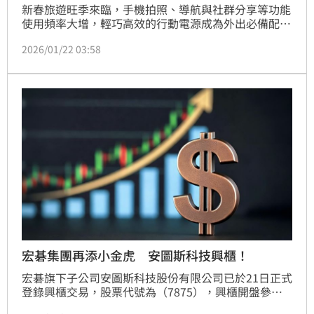
新春旅遊旺季來臨，手機拍照、導航與社群分享等功能
使用頻率大增，輕巧高效的行動電源成為外出必備配
件。數位充電品牌 ANKER 瞄準便攜快充需求，推出全
2026/01/22 03:58
新「A1665 超薄磁吸行動電源 5,000mAh 20W」，卡
片造型小巧機身僅120公克，如同一包洋芋片般輕盈，
更可放進口袋隨行；8.6毫米的厚度則可輕鬆吸附在手
機背面。人氣自帶線伸縮行充A1695同步推出全新銀色
款，延續簡約質感設計，提供更加搶眼的
宏碁集團再添小金虎 安圖斯科技興櫃！
宏碁旗下子公司安圖斯科技股份有限公司已於21日正式
登錄興櫃交易，股票代號為（7875），興櫃開盤參考
價格為新台幣24元，該日盤中最高成交價新台幣52.6