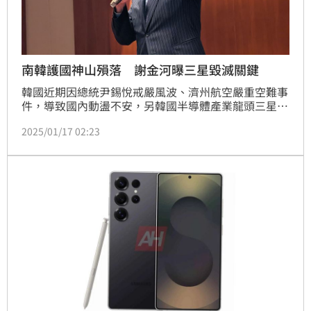
南韓護國神山殞落 謝金河曝三星毀滅關鍵
韓國近期因總統尹錫悅戒嚴風波、濟州航空嚴重空難事
件，導致國內動盪不安，另韓國半導體產業龍頭三星
（Samsung）在傳統晶片領域上，早遇重重危機考
2025/01/17 02:23
驗。財信傳媒董事長謝金河直言，三星近年手機市占率
節節敗退，家電業也被中國打得落花流水，顯示器產業
更拱手讓出，半導體漸漸邊緣化。