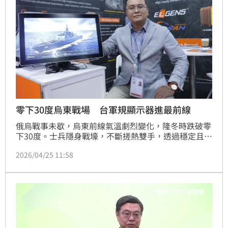
零下30度烏東戰場 台軍規顯示器進最前線
俄烏戰事未歇，烏東前線氣溫劇烈變化，隆冬時跌破零
下30度。士兵隱身戰壕，不斷搓熱雙手，透過穩定且耐
極低溫的顯示器操控反戰車飛彈，鎖定來襲俄軍，成為
2026/04/25 11:58
前線作戰體系中的關鍵一環。