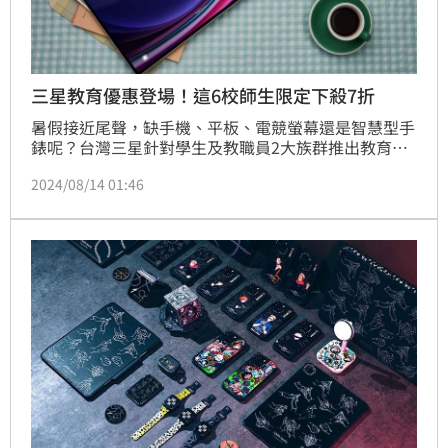
三星教育優惠登場！這6校師生限定下殺7折
暑假接近尾聲，缺手機、平板、電競螢幕還是智慧型手
錶呢？台灣三星針對學生及教職員2大族群推出教育優
惠，可享有最低7折等好康，參加活動還有機會抽中
2024/08/14 01:46
Galaxy Tab S9+、Galaxy Buds FE或Odyssey G5曲面
電競顯示器等大獎。