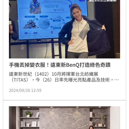
手機丟掉變衣服！遠東新BenQ打造綠色奇蹟
遠東新世紀（1402）10月將揮軍台北紡織展
（TITAS），今（26）日率先曝光亮點產品及技術，包
括德國iF award得獎作品、國際各大運動賽事如巴黎奧
2024/09/26 12:59
運、澳網、歐冠等環保衣，今年更和明基材料（BENQ 
Materials）（8215）跨業結盟，攜手推出「e2cycle」
創新PET回收技術，能將電子廢棄物轉化為高品質回收
PET材料。（記者：王翊綺）