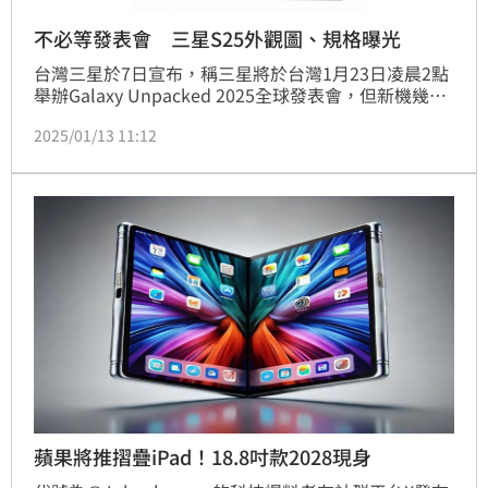
不必等發表會 三星S25外觀圖、規格曝光
台灣三星於7日宣布，稱三星將於台灣1月23日凌晨2點
舉辦Galaxy Unpacked 2025全球發表會，但新機幾乎
已無秘密，包括官方圖、完整規格曝光。市場盛傳的新
2025/01/13 11:12
機Galaxy S25 Slim也可能會自這次發表會上登場。
蘋果將推摺疊iPad！18.8吋款2028現身