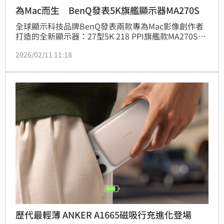
為Mac而生 BenQ發表5K旗艦顯示器MA270S
全球顯示科技品牌BenQ發表兩款專為Mac影像創作者
打造的全新顯示器：27型5K 218 PPI旗艦款MA270S與
32型4K 120Hz高階款MA320UG。透過專為Mac調校的
2026/02/11 11:18
色彩、細膩流暢的畫面、更直覺的操控與高度相容的生
態系整合，為現代Mac使用者帶來最佳外接螢幕的視覺
體驗。
歷代最輕薄 ANKER A1665磁吸行充進化登場