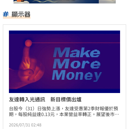
顯示器
友達轉入光通訊 新目標價出爐
台股今（31）日強勢上漲，友達受惠第2季財報優於預
期，每股純益達0.13元，本業營益率轉正。展望後市，
法人指出消費電子需求放緩，下半年面臨庫存調整挑
2026/07/31 02:48
戰。友達積極推動雙軸轉型，投入先進封裝與玻璃基板