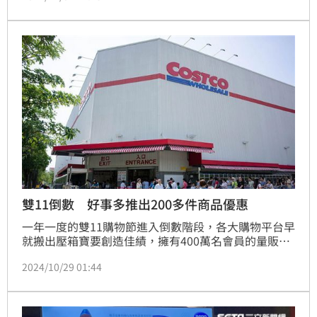
雙11倒數 好事多推出200多件商品優惠
一年一度的雙11購物節進入倒數階段，各大購物平台早
就搬出壓箱寶要創造佳績，擁有400萬名會員的量販龍
頭好市多，想到會員早就引頸期盼，當然也做好準備要
2024/10/29 01:44
火力全開，從11月5日到11日總計7天時間，針對線上
購物、全館200多件商品推出超有誠意的優惠。