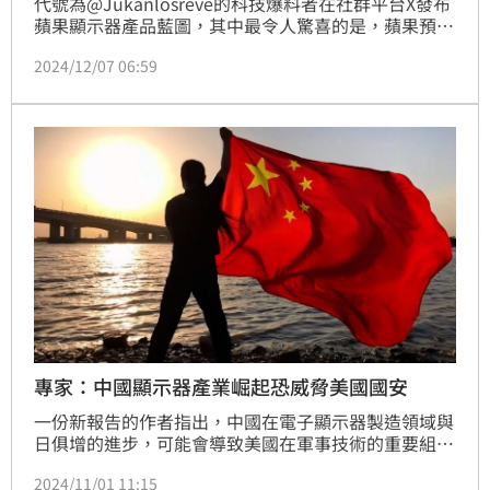
代號為@Jukanlosreve的科技爆料者在社群平台X發布
蘋果顯示器產品藍圖，其中最令人驚喜的是，蘋果預計
在2028年推出搭載18.8吋OLED螢幕的摺疊iPad。該藍
2024/12/07 06:59
圖涵蓋2024年至2028年，其中2024年的iPad Pro已從
LCD升級為OLED螢幕的預測已經實現，具有高度可信
度。顯示器供應鏈顧問公司DSCC執行長羅斯楊證實，
這份檔案與他在OLED世界峰會的簡報內容相近。
專家：中國顯示器產業崛起恐威脅美國國安
一份新報告的作者指出，中國在電子顯示器製造領域與
日俱增的進步，可能會導致美國在軍事技術的重要組件
方面依賴中國，進而為美國帶來國家安全隱憂。
2024/11/01 11:15