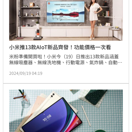
小米推13款AIoT新品齊發！功能價格一次看
米粉準備開買啦！小米今（19）日推出13款新品涵蓋
無線吸塵器、無線洗地機、行動電源、氣炸鍋、自動感
應洗手機、夜燈、檯燈及隨身喇叭等，全面滿足用戶對
2024/09/19 04:19
科技產品的各種需求。