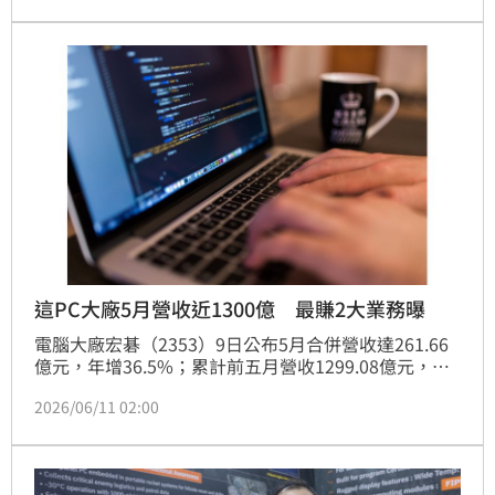
技術，其Micro LED CPO光通訊模組已進入送樣階段，
力拚2030年將非面板營收占比提升至70%。針對目標
價，三家本土法人觀點分歧，目標價區間落在23.6元至
25元之間，部分法人看好轉型題材，亦有法人擔憂面板
報價下跌壓力。投資人需審慎評估，注意面板產業景氣
循環及轉型技術成熟度，建議長期追蹤公司產能結構調
整與新產品貢獻進度。
這PC大廠5月營收近1300億 最賺2大業務曝
電腦大廠宏碁（2353）9日公布5月合併營收達261.66
億元，年增36.5%；累計前五月營收1299.08億元，年
增31%，無論單月或累計營收皆創下近13年同期新
2026/06/11 02:00
高。不過，受到昨（10）日賣壓衝擊影響，宏碁股價終
場下跌0.75元、跌幅2.03%，收在36.2元。