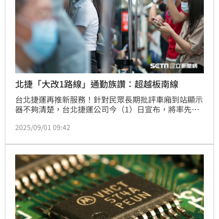
北捷「大改1路線」通勤族讚：超越板南線
台北捷運再推新服務！針對民眾長期批評車廂到站顯示
器不夠清楚，台北捷運公司今（1）日宣布，將率先在
「中和新蘆線」全線33列車進行大規模更新，全面汰換
2025/09/01 09:42
現行LED顯示器，改裝為最大可達48吋的彩色液晶螢幕
（LCD）。屆時不僅可支援中、英、日、韓四國語言，
還有全彩動態圖示及車廂對應出口指引，讓中和新蘆線
成為首條「全面升級到站顯示器」的捷運路線，最快明
（115）年上半年就能看到首批列車上線，118年完成
全面