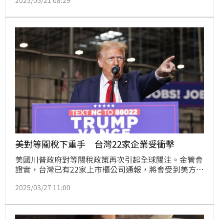
2025/05/21 08:29
視、全新商品電子鎖、一對多空調、自動投劑洗衣機、
熱泵乾衣機、大公升數變頻冰箱等多元產品。今年，夏
普將有多達67款新品陸續上市，展現對台灣市場的高度
重視與持續創新。
美對等關稅下重手 台灣22家企業受衝擊
美國川普政府對等關稅政策再次引起全球關注。金管會
證實，台灣已有22家上市櫃公司通報，將會受到美方新
一波關稅調整的影響。這些受影響的公司多集中在電子
2025/03/27 11:00
與汽車產業，尤其是半導體及零組件業者，將面臨較大
的成本壓力。