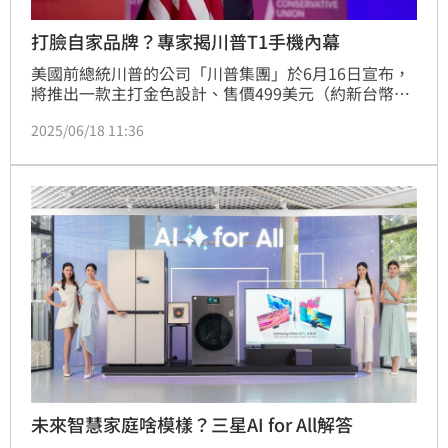
打臉自家品牌？專家揭川普T1手機內幕
美國前總統川普的公司「川普集團」於6月16日宣布，
將推出一款主打金色設計、售價499美元（約新台幣
16,290元）的「T1」智慧型手機，強調為「美國製
2025/06/18 11:36
造」。然而，專家指出，這款手機可能仍擺脫不了中國
製造。
未來智慧家庭啥模樣？三星AI for All解答