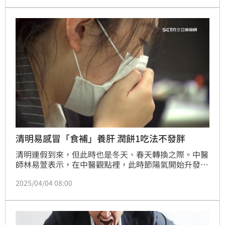
能。（記者：簡浩正）
清明易感冒「食補」養肝 潤餅1吃法不發胖
清明連假到來，但此時也是冬天、春天轉換之際。中醫
師林易萱表示，在中醫觀點裡，此時節陽氣開始升發，
肝氣也逐漸旺盛，春季養生應著重在養肝，以免肝氣過
2025/04/04 08:00
旺影響到消化道機能，同時此時節氣候溫差大且雨量增
加，會使得免疫力下降，「風邪、濕邪」容易入侵體
內，也容易引發感冒、呼吸道疾病、過敏等問題。（記
者：簡浩正）