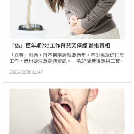
「偽」更年期?她工作育兒突停經 醫揪真相
「立春」剛過，再不到兩週就要過年，不少民眾仍忙於
工作，但也要注意身體警訊。一名37歲產後想拼二寶的
媽媽，因長期工作高壓與育兒壓力，導致月經延遲3個
2026/02/05 11:47
月不來，健檢數值甚至顯示趨近「更年期」狀態而就
醫。經中醫診斷發現其生殖軸受制於「肝氣鬱結」，呈
現「僞更年期」，並非真正的卵巢衰竭。（記者：簡浩
正）