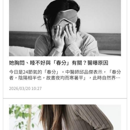
她胸悶、睡不好與「春分」有關？醫曝原因
今日是24節氣的「春分」。中醫師邱品傑表示，「春分
者，陰陽相半也，故晝夜均而寒暑平」，此時自然界的
「木」氣（肝氣）最為旺盛，萬物生發。但這也是一個
2026/03/20 10:27
轉折點，氣候由初春的寒濕轉向溫熱。如果人體無法適
應這種陰陽交替的節奏，體內的小宇宙就會「鬧情
緒」，導致各種身心不適。（記者：簡浩正）