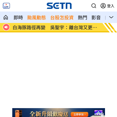
登入
即時
颱風動態
台股怎投資
熱門
影音
熱搜
白海豚路徑再變 吳聖宇：離台灣又更近
女性反
了
產