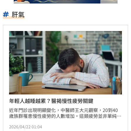
肝氣
年輕人越睡越累？醫揭慢性疲勞關鍵
近年門診出現明顯變化，中醫師王大元觀察，20到40
歲族群罹患慢性疲勞的人數增加。這類疲勞並非單純過
勞，是身心靈失衡的綜合表現，常見症狀包括早上起不
2026/04/22 01:04
來、白天精神不濟，到了晚上卻難以入睡，形成惡性循