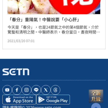
「春分」重陽氣！中醫說要「小心肝」
今天是「春分」，也是24節氣之中的第4個節氣，介於
驚蟄和清明之間。中醫師表示，春分當日，晝夜時間長
短相等，天氣逐漸回暖，也即將迎接降雨量開始增多
2021/03/20 07:01
時，但濕氣彌漫容易讓人感到困倦乏力，若體質偏脾虛
濕重的人，感受會更加明顯。另，也應小心肝臟出現問
題。（記者：簡浩正）
隱私權聲明
© 2026
www.setn.com