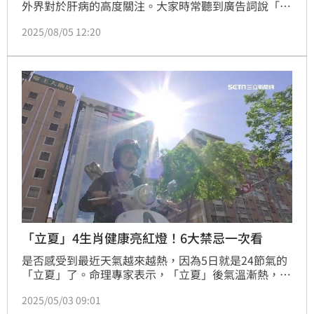
外界對於肝病的高度關注。大家時常聽到廣告詞說「肝
若不好，人生是黑白的」。從西醫角度，肝臟發炎時，
2025/08/05 12:20
常見的肝臟指標GOP及GPT數值也會變高，的確可能危
害身體健康。而中醫部分，又是怎麼解釋呢？中醫的
肝，指的是「臟腑」，是以功能劃分。崇學馬光中醫診
所院長黃千瑞表示，《黃帝內經》提到：「肝者，將軍
之官，謀慮出焉。」肝就像是軍中統帥，負責謀劃思
考，並且影響或管
「立夏」4生肖健康亮紅燈！6大禁忌一次看
是否感受到最近天氣越來越熱，因為5日就是24節氣的
「立夏」了。命理專家表示，「立夏」後氣溫漸熱，屬
於肝氣漸弱、心氣漸強，心臟的工作強度日漸增大，建
2025/05/03 09:01
議飲食上應以偏酸為原則，補腎來助肝，強化胃腸功