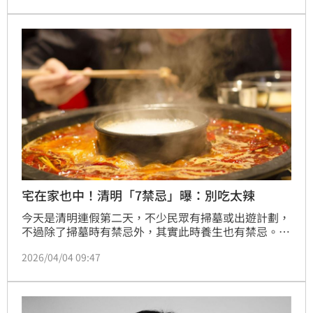
環。
宅在家也中！清明「7禁忌」曝：別吃太辣
今天是清明連假第二天，不少民眾有掃墓或出遊計劃，
不過除了掃墓時有禁忌外，其實此時養生也有禁忌。中
醫師表示，清明並非真正穩定的暖春，此時晝夜溫差較
2026/04/04 09:47
大、晴雨多變，讓人出現疲倦困乏等「春睏」症狀外，
也容易使人受涼感冒；飲食方面避免暴飲暴食，吃得太
酸、辣也不好，如麻辣火鍋、炸物等令人上火的食物，
來避免嘴破等疾病。（記者：簡浩正）