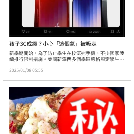
孩子3C成癮？小心「這個氣」被吸走
新學期開始，為了防止學生在校沉迷手機，不少國家陸
續推行限制措施。美國新澤西多個學區嚴格規定學生僅
能在課間或午餐時間使用手機，而法國更直接立法禁止
2025/01/08 05:55
中小學生在校使用智慧型手機。然而，對於孩子在家長
時間沉迷手機及電玩這個問題，家長該如何有效介入
呢？中醫指出，這種難戒的「3C成癮」問題，其實和
肝臟健康有著密切的關聯。