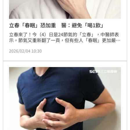
立春「春睏」恐加重 醫：避免「喝1飲」
立春來了！今（4）日是24節氣的「立春」，中醫師表
示，節氣又重新翻了一頁，但有些人「春睏」更加嚴重
了；此時調養的重點，在於讓肝氣舒展、脾胃穩定，建
2026/02/04 10:30
議民眾立春到過年之間飲食，正適合清淡、節制，讓身
體先順過這一段轉換期。（記者：簡浩正）