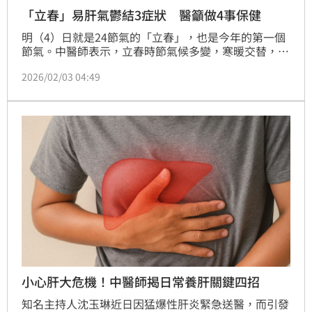
「立春」易肝氣鬱結3症狀 醫籲做4事保健
明（4）日就是24節氣的「立春」，也是今年的第一個
節氣。中醫師表示，立春時節氣候多變，寒暖交替，易
致肝氣鬱結或過旺；其中常見「春困」等症狀，即嗜
2026/02/03 04:49
睡、乏力、精神不振，源於肝陰不足或肝火上炎，建議
作息規律「夜臥早起、廣步於庭」，以養護肝氣、預防
不適。（記者：簡浩正）
小心肝大危機！中醫師揭日常養肝關鍵四招
知名主持人沈玉琳近日因猛爆性肝炎緊急送醫，而引發