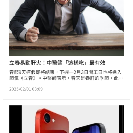
立春易動肝火！中醫籲「這樣吃」最有效
春節9天連假即將結束，下週一2月3日開工日也將進入
節氣《立春》。中醫師表示，春天是養肝的季節，此時
就不要再大魚大肉外，可補充些酸性食物；也可透過穴
2025/02/01 03:09
位按摩提神醒腦，且因此時氣候變化大，仍須注意保
暖。（記者：簡浩正）