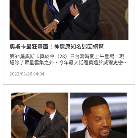
奧斯卡最狂畫面！神還原知名迷因網驚
第94屆奧斯卡獎於今（28）日台灣時間上午登場，現
場除了眾星雲集之外，今年最大話題莫過於威爾史密斯
（Will Smith）上台賞了主持人克里斯洛克（Chris 
2022/03/28 04:04
Rock）一巴掌，相關畫面在全球引起廣大討論，神通
廣大的網友更馬上聯想到畫面神還原經典迷因「蝙蝠俠
掌摑羅賓」（Batman Slapping Robin Meme），合
成圖在推特上被網友們瘋狂轉發。