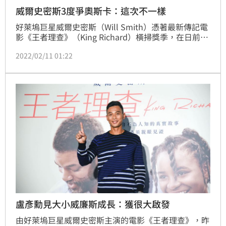
威爾史密斯3度爭奧斯卡：這次不一樣
好萊塢巨星威爾史密斯（Will Smith）憑著最新傳記電
影《王者理查》（King Richard）橫掃獎季，在日前公
布的第94屆奧斯卡入圍名單中更是睽違15年第三度獲
2022/02/11 01:22
得影帝提名，此外本片也入圍了最佳影片共6獎項。對
此，威爾史密斯受訪時直言「這次真的很不一樣！」相
當開心。
盧彥勳見大小威廉斯成長：獲很大啟發
由好萊塢巨星威爾史密斯主演的電影《王者理查》，昨