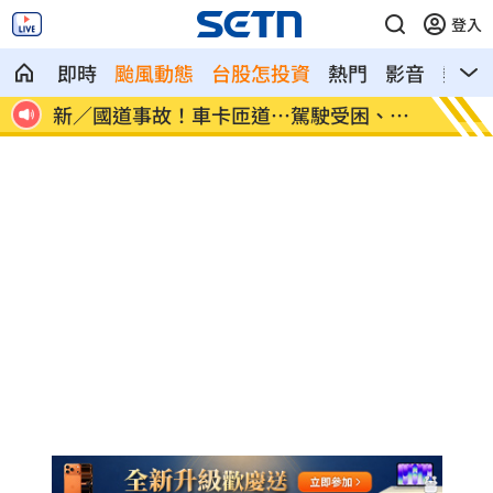
登入
即時
颱風動態
台股怎投資
熱門
影音
熱搜
物」
新／國道事故！車卡匝道…駕駛受困、昏
7縣市
迷
天