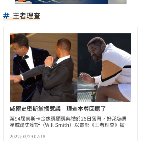
王者理查
威爾史密斯掌摑惹議 理查本尊回應了
第94屆奧斯卡金像獎頒獎典禮於28日落幕，好萊塢男
星威爾史密斯（Will Smith）以電影《王者理查》擒拿
生涯首座影帝。比起拿下影帝，他在典禮上掌摑克里斯
2022/03/29 02:18
洛克（Chris Rock）的行為，鬧得更沸沸揚揚。本尊理