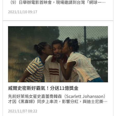
（9）日舉辦電影首映會，現場邀請到台灣「網球一
哥」盧彥勳出席，連同哥哥盧威儒以及盧媽媽等家人都
2021/11/10 09:17
一同觀影。盧彥勳相當推薦此片，表示自己同樣身為網
球選手，能體會到成功的運動員，背後都有非常大的家
庭力量，認為「不管是運動選手、家庭、父子關係，都
可以從這部電影得到非常大的啟發。」
威爾史密斯好霸氣！分送11億獎金
先前好萊塢女星史嘉蕾喬韓森﻿（Scarlett Johansson）
才因《黑寡婦》同步上串流，影響分紅，與迪士尼撕破
臉，和解金傳逾超過11億新台幣，堪稱天價。最近也傳
2021/11/07 08:22
出，威爾史密斯（Will Smith）的新片《王者理查》因