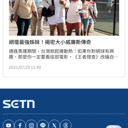
網壇最強姊妹！揭密大小威廉斯傳奇
適逢奧運期間，台灣掀起運動熱！如果你對網球有興
趣，那麼你一定要看這部電影，《王者理查》改編自真
實故事，敘述一手培養出「網壇最強姊妹花」大小威廉
2021/07/29 11:40
斯的父親理查威廉斯的一生。該片由兩度榮獲奧斯卡金
像獎提名的威爾史密斯飾演理查，這部激勵人心的電影
將展現出家庭的力量，引起關注。