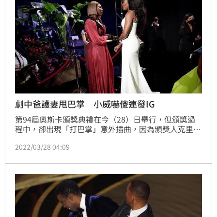
劇中爸護妻甩巴掌 小威嚇傻連發IG
第94屆奧斯卡頒獎典禮在今（28）日舉行，但頒獎過
程中，卻出現「打巴掌」意外插曲，因為頒獎人克里斯
洛克（Chris Rock）一句玩笑話，導致威爾史密斯
2022/03/28 04:09
（Will Smith）爆氣上台打了他一巴掌。對此，小威廉
絲（Serena Williams）也在社群媒體上，PO出一段影
片，來在回應此次的「打巴掌」事件。