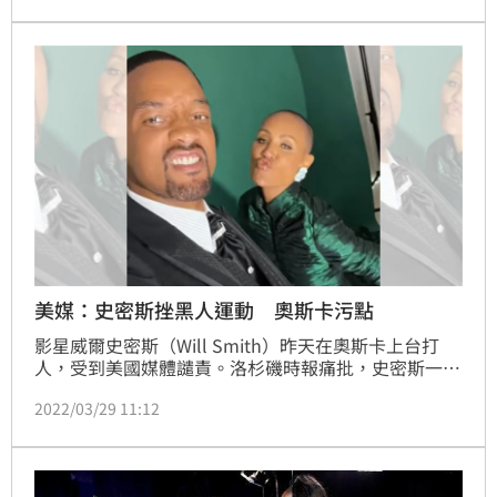
查威廉斯（King Richard）在得知此事後，透過兒子回
應了。
美媒：史密斯挫黑人運動 奧斯卡污點
影星威爾史密斯（Will Smith）昨天在奧斯卡上台打
人，受到美國媒體譴責。洛杉磯時報痛批，史密斯一掌
讓奧斯卡添上污點，不管對黑人運動或黑人在演藝圈的
2022/03/29 11:12
努力都是一大挫敗。