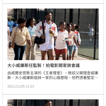
同步上串流平台HBO Max，威爾史密斯因此獲得了
4000萬美金（約新台幣11億）補償金，不過有知情人
士透露，威爾史密斯將錢分給了同劇的演員。
大小威廉斯任監製！拍電影開家族會議
由威爾史密斯主演的《王者理查》，敘述父親理查威廉
斯、大小威廉斯姐妹一家的心路歷程，他們憑著堅定的
意志和強大的信念，擊敗看似不可能戰勝的劣勢，打破
2021/11/05 11:53
世俗成見，共同實現夢想。