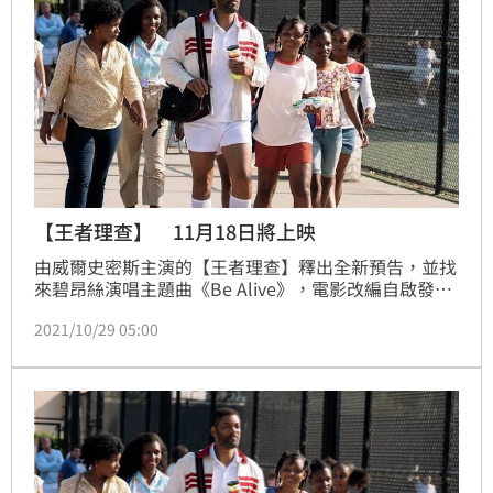
【王者理查】 11月18日將上映
由威爾史密斯主演的【王者理查】釋出全新預告，並找
來碧昂絲演唱主題曲《Be Alive》，電影改編自啟發全
世界的真實故事，敘述理查威廉斯、大小威廉斯姐妹一
2021/10/29 05:00
家激勵人心的心路歷程，他們堅定的意志和強大的信念
最終造就兩位世上最偉大的傳奇運動員。理查威廉斯
（威爾史密斯 飾演）對未來抱著明確的目標，並訂定
一份78頁的大膽計畫，立志要將大小威廉斯姐妹（維納
斯和瑟琳娜威廉斯）寫入網壇歷史。他們利用加州康普
頓黑人貧