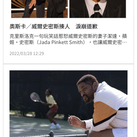
奧斯卡／威爾史密斯揍人 淚崩道歉
克里斯洛克一句玩笑話惹怒威爾史密斯的妻子潔達·蘋
姬·史密斯（Jada Pinkett Smith），也讓威爾史密斯
暴氣衝上台怒甩他一巴掌，下台後還失控狂飆髒話，過
2022/03/28 12:29
沒多久，威爾史密斯以傳記電影《王者理查》奪下人生
首座奧斯卡影帝寶座。他於台上發言時解釋，他想保護
家人，他也表示，「我要跟影藝學院道歉，還有我身邊
入圍者，在座各位跟各位道歉」。