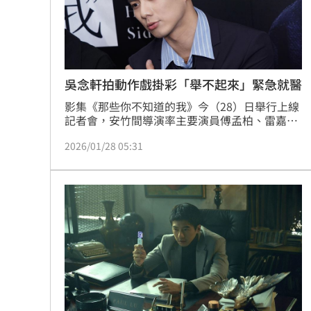
理想混蛋號召粉絲跨海追星吃美食！
18:
吳念軒拍動作戲掛彩「舉不起來」緊急就醫
影集《那些你不知道的我》今（28）日舉行上線
記者會，安竹間導演率主要演員傅孟柏、雷嘉
汭、吳念軒、姜典、項婕如、邱偲琹出席，分享
2026/01/28 05:31
拍攝甘苦和秘辛。飾演刑警的吳念軒在劇中有不
少動作追逐戲，雖然演得過癮，卻也因此不小心
受傷。