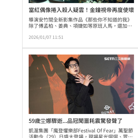
當紅偶像捲入殺人疑雲！金鐘視帝再度使壞
導演安竹間全新影集作品《那些你不知道的我》
除了傅孟柏、姜典、項婕如等原班人馬，還加入
雷嘉汭、吳念軒、項婕如、邱偲琹、蔡昌憲、男
2026/01/07 11:51
團Ozone主唱林佳辰等人；首支預告6日曝光，
最受矚目的是去年底才在《回魂計》壞到令人很
得牙癢癢的傅孟柏，一句「為了達成目的，有什
麼東西是不能犧牲的」引發熱烈討論：「傅孟柏
還能比上次更壞嗎」。趙浩雲
59歲坣娜驟逝...品冠聞噩耗震驚發聲了
凱渥集團「魔登懼樂部Festival Of Fear」萬聖節
活動今（29）日盛大登場，現場星光熠熠、眾星