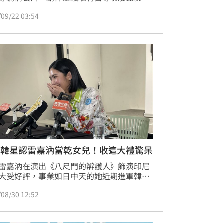
的家族故事，卡司集結人氣男星初孟軒、
/09/22 03:54
生代鬼后」雷嘉汭、「國民阿嬤」王滿嬌、
派男星張翰等人，全片在台中拍攝，實地取
當地鬧鬼房屋，拍攝過程詭譎異常。
咖韓星認雷嘉汭當乾女兒！收這大禮驚呆
雷嘉汭在演出《八尺門的辯護人》飾演印尼
大受好評，事業如日中天的她近期進軍韓
與與馬東石、朴炯植、徐仁國、成東鎰等大
/08/30 12:52
星等人一起演出韓劇《十二使者》，並於今
0）日舉辦茶敘，聊到不少在當地的點點滴
她對馬東石與成東鎰充滿感謝，自爆馬東石