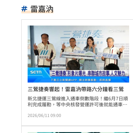
院區驚傳無預警停電 行政院：設備老
雷嘉汭
吃桌飛紐約助新人辦婚宴 浩子逼哭全
漢光42／淡水河道部署3道致命防禦阻絕
高希均教授90歲逝！「白吃午餐」秘密
今立秋「6生肖」恐衰爆！專家曝6招大
父親節旅遊被打亂！白海豚逼近2地區炸
肥大叔猝逝曾自嘲更生人！創年收破億
三鶯捷奏響起！雷嘉汭帶路六分鐘看三鶯
新北捷運三鶯線進入通車倒數階段！繼6月7日順
徐莉玲槓王菲案外案 5566小刀驚爆離
利完成履勘，等中央核發營運許可後就能通車，
在三鶯線正式通車之前，新北市政府今（11）日
通緝犯拒檢狂飆街頭！撞斷平交道柵欄
2026/06/11 09:00
於市府3樓逗點實驗室舉辦「三鶯線形象影片發
布記者會」，由新北市長侯友宜率領新北捷運局
誰在回覆「幹嘛」？故宮南院小編身分
長李政安及新北捷運公司董事長林祐賢共同出