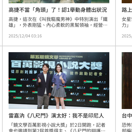
高捷不當「角頭」了！認1舉動身體出狀況
路
高捷，這次在《叫我驅魔男神》中特別演出「鐵
女星
雄」，外表剛猛、內心柔軟的黑幫領袖，經營殯
力」
葬、水產、酒吧等行業，看似呼風喚雨、實則最
與數
2025/12/04 03:16
2025
牽掛的，是被邪靈附身的外甥瘋吉，掙扎於「大
康、
義滅親」的考驗，在片中展現罕見的情感層次。
都會
他笑說：「這次不算黑道啦，比較像是生意人。
幅度
最大的煩惱是外甥什麼時候能脫離阿修羅的附
對我
身！」記者林汝珊
難。
雷嘉汭《八尺門》演太好：我不是印尼人
台
「鏡文學百萬影視小說大獎」於2日開跑，記者
恐怖
會也邀請到第2屆首獎得主、《八尺門的辯護
部編