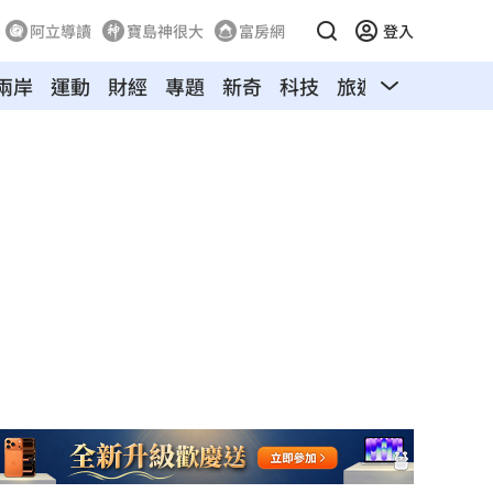
阿立導讀
寶島神很大
富房網
登入
兩岸
運動
財經
專題
新奇
科技
旅遊
汽車
寵物