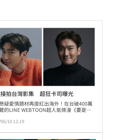
源接拍台灣影集 超狂卡司曝光
懸疑愛情題材再度紅出海外！在台破400萬
覽的LINE WEBTOON超人氣條漫《要是未
遇就好了》收獲大批粉絲，成功進軍國際漫
/06/10 12:19
，於韓國NAVER WEBTOON、NAVER 
RIES上架，獲得9.6高分好評，更獲選安古蘭
節推薦作品。網銀國際影視看中作品潛力，