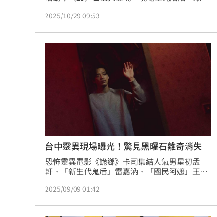
雲集，每位出席藝人皆盛裝現身，當中包含品
2025/10/29 09:53
冠、張榕容、王心恬、林辰唏、雷嘉汭、盧以
恩、AcQUA源少年、男團POLARIX成員翟浚安以
及F.F.O成員陳至琦。
台中靈異現場曝光！驚見黑曜石離奇消失
恐怖靈異電影《詭鄉》卡司集結人氣男星初孟
軒、「新生代鬼后」雷嘉汭、「國民阿嬤」王滿
嬌、實力派男星張翰等人，全片在台中梧棲拍
2025/09/09 01:42
攝，更大膽實地取景於當地鬧鬼房屋，拍攝過程
詭譎異常。而初孟軒與雷嘉汭在片中首次挑戰吻
戲，戲裡努力投入真感情，愛得纏綿悱惻，不過