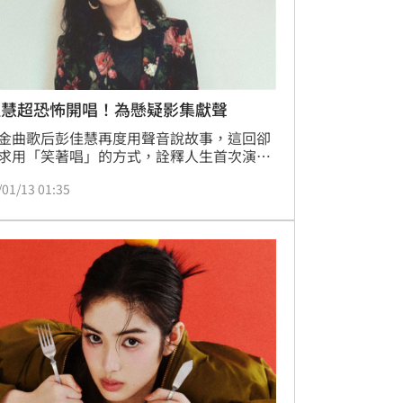
佳慧超恐怖開唱！為懸疑影集獻聲
金曲歌后彭佳慧再度用聲音說故事，這回卻
求用「笑著唱」的方式，詮釋人生首次演唱
疑劇主題曲，成為她音樂生涯中前所未有的
/01/13 01:35
。她受邀為2026年最受矚目的青春懸疑影集
些你不知道的我》演唱同名主題曲，與金曲
人陳建騏反覆討論後，選擇用極度內斂、甚
乎殘酷的情緒狀態完成作品。