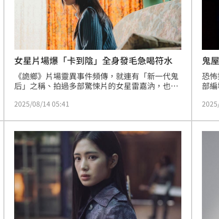
女星片場爆「卡到陰」全身發毛急喝符水
鬼
《詭鄉》片場靈異事件頻傳，就連有「新一代鬼
恐怖
后」之稱、拍過多部驚悚片的女星雷嘉汭，也在
部編
拍攝中不順多次NG「感覺卡卡的」，更渾身起
頡昕
2025/08/14 05:41
2025
雞皮疙瘩，直到噴了符水後，竟然的立刻拍攝順
「新
暢過關了，讓她感到相當神奇。記者林汝珊
嬌、
攝，
怪事
疑似
讀劇
來老