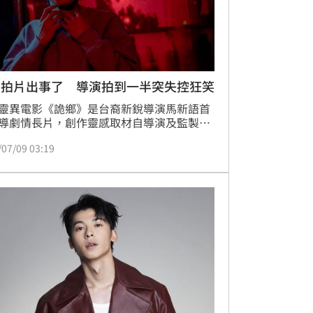
屋拍片出事了 導演拍到一半突失控狂笑
靈異電影《詭鄉》是台裔新銳導演馬新語首
導劇情長片，創作靈感取材自導演及監製陳
的家族故事，卡司集結人氣男星初孟軒、
/07/09 03:19
生代鬼后」雷嘉汭，以及「國民阿嬤」王滿
實力派男星張翰等卡司，全片在台中梧棲拍
更在鬧鬼的房屋內實地取景。電影拍攝期間
連連，導演馬新語曾在拍攝現場狂笑不止，
「中邪」反應嚇翻劇組人員，男主角初孟軒
本太入戲讀到做惡夢，還因此「被跟」，請
師化煞做法才圓滿解決