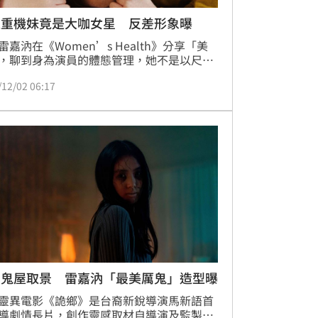
上重機妹竟是大咖女星 反差形象曝
雷嘉汭在《Women’s Health》分享「美
，聊到身為演員的體態管理，她不是以尺寸
字對話，而是把身體當作器皿，角色需要健
/12/02 06:17
黝亮的皮膚，或是更清瘦、內斂的輪廓，她
嘗試去靠近。不過真正的難題，反而是極端
的改變，「突然要變得很壯、很胖，現階段
來說不容易；因為我知道要再瘦回來其實很
」
中鬼屋取景 雷嘉汭「最美厲鬼」造型曝
靈異電影《詭鄉》是台裔新銳導演馬新語首
導劇情長片，創作靈感取材自導演及監製陳