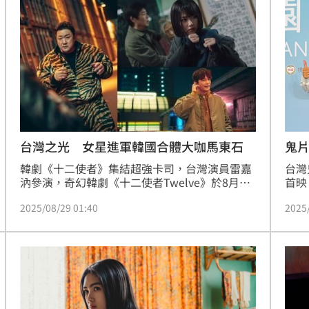
私下
情。趙浩雲
趙浩
台灣之光 女星進軍韓國合體大咖馬東石
鬼
韓劇《十二使者》集結超強卡司，台灣演員雷嘉
台灣
汭參演，奇幻韓劇《十二使者Twelve》於8月正
首映
式上線，由馬東石、徐仁國、朴炯植主演，台灣
席，
2025/08/29 01:40
2025
演員雷嘉汭也首度進軍韓劇。林宜君
「擋
跳。