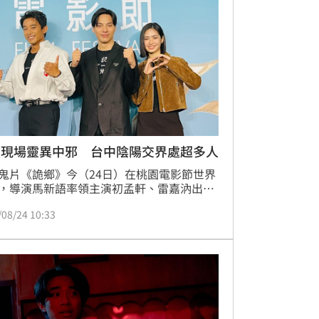
有反差萌，戲外的馬東石仍然有隊長特質。
雲
片現場靈異中邪 台中陰陽交界處超多人
鬼片《詭鄉》今（24日）在桃園電影節世界
，導演馬新語率領主演初孟軒、雷嘉汭出
現場不僅分享片場靈異經歷，初孟軒身上的
/08/24 10:33
煞護身符」還突然鬆開，讓全場嚇了一大