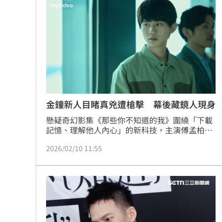
席，正式公布三鶯線形象影片，並邀請新生代實
中國攻台非解放軍？外媒點名2破口！
力派演員雷嘉汭擔任形象代言人。
12
昔遭抹黑謀財害命終平反 陳時中感性
姜厚任女友自曝3碩1博 網搜本名查無
新／威加重罰300萬！問題苦茶油流向3
台灣彩券開獎直播中
20:31
金鐘新人目睹真兇遭槍擊 幕後藏鏡人現身
懸疑奇幻影集《那些你不知道的我》圍繞「下載
LIVE三立+24小時直播
15:27
記憶、理解他人內心」的新科技，主演傅孟柏、
雷嘉汭、吳念軒接受台灣大哥大MyVideo專訪，
三立iNEWS新聞台線上直播
18:00
2026/02/10 11:55
被問到如果現實生活中真的出現這種黑科技，最
想回看哪一段人生時，吳念軒笑說，自己最想下
載的是「小時候沒有手機、只有家人，全家一起
商場戰國來臨 台中「頂奢大道」逐漸
玩的日子」；傅孟柏則選擇回到人生某個關鍵抉
擇的瞬間，「不是為了後悔，而是想重新理解，
「拍片人的多重宇宙」職涯論壇9/12登
當時的自己到底在害怕什麼，又在期待什麼。」
8國球員齊聚高雄 Formosa 7s掀足球