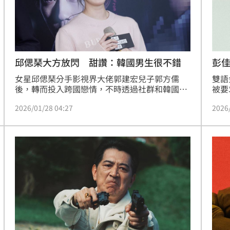
15
邱偲琹大方放閃 甜讚：韓國男生很不錯
彭
女星邱偲琹分手影視界大佬郭建宏兒子郭方儒
雙語
後，轉而投入跨國戀情，不時透過社群和韓國男
被要
友放閃。邱偲琹今（28）日與傅孟柏、雷嘉汭、
的懸
2026/01/28 04:27
2026
吳念軒、姜典、項婕如出席影集《那些你不知道
挑戰
的我》上線記者會，害羞分享和男友是在韓國街
《那
頭認識，至於誰搭訕誰？她笑說：「他的說法會
製作
是我，然後我的說法都是他。」
至近