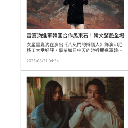
雷嘉汭進軍韓國合作馬東石！韓文驚艷全場
女星雷嘉汭在演出《八尺門的辯護人》飾演印尼
移工大受好評，事業如日中天的她近期進軍韓
國，演出韓劇《TWELVE》，並在20日前往韓國
2025/08/21 04:34
出席製作發表會，以東方十二生肖為靈感的系列
作品《TWELVE》，描繪了為了守護人類而以人
類姿態生活的十二位天使，與邪惡勢力展開激烈
戰鬥的動作英雄故事。趙浩雲