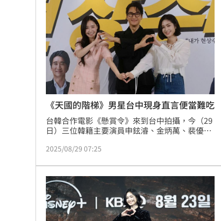
因為兩人太熟像兄妹，本該唯美談情的時刻，幕
後卻忍不住爆笑NG更私下互虧，展現好交情跟
好默契。記者林汝珊
《天國的階梯》男星台中現身直言便當難吃
台韓合作電影《懸賞令》來到台中拍攝，今（29
日）三位韓籍主要演員申鉉濬、金炳萬、裴優熙
於台中舉行記者會，搭擋台灣演員雷嘉汭、綠茶
2025/08/29 07:25
（林埈永）、黃小柔，分享在台中拍攝七天的心
情。《懸賞令》記者會上，申在鎬導演透露，數
月前來台旅遊，發現台中是個美麗、安靜且有特
別韻味的城市，當時腦中就覺得在這個城市中，
應該能發展出一段浪漫又有趣的愛情故事。記者
林汝珊