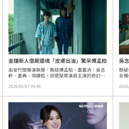
推動
「三鶯線通車後，新北捷運營運里程將突破100
日正
公里，全台最長，而萬大中和線也將於明年通
:23
員崔
車，大幅縮短民眾通勤時間。」(陳韋帆)
雷嘉
發聲
12:20
悚虐
此人
12:19
縣市
12:18
金鐘新人借屍還魂「皮膚出油」驚呆傅孟柏
吳
由安竹間導演執導、集結傅孟柏、雷嘉汭、吳念
懸疑
軒、姜典、項婕如、邱偲琹等演員主演的奇幻懸
女偶
疑影集《那些你不知道的我》，男主角姜典首集
傅孟
2026/02/07 05:40
2026
就「傅孟柏上身」，一人分飾兩角的炸裂演技被
本季
網友狂讚，其中飾演「痞子男」的部分，還意外
訪，
發現拍攝當天「連膚質都變油了」。趙浩雲
豫點
成形
12:00
員林
場！
10:30
熱潮
10:00