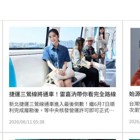
舊
12:39
場
12:37
12:29
曝光
12:28
開運
12:28
雨
12:27
品牌
12:26
始
捷運三鶯線將通車！雷嘉汭帶你看完全路線
台灣
婚
新北捷運三鶯線通車進入最後倒數！繼6月7日順
12:25
次瀏
利完成履勘後，等中央核發營運許可即可正式通
曾相
車。新北市政府今11日舉辦「三鶯線形象影片發
逃亡
12:24
2026
2026/06/11 05:38
畫市場
布記者會」，新北市府找到新生代實力派演員雷
SE
嘉汭擔任形象代言人，公開「三鶯捷奏」6分鐘
曝光
12:23
漫畫
影片，帶大家看完三鶯線全線。侯友宜表示，