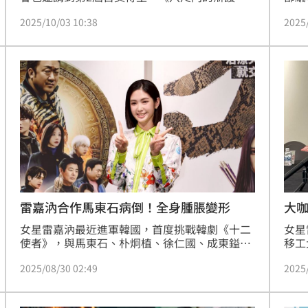
人》編導唐福睿與出演本劇一戰成名的演員雷嘉
頡昕
2025/10/03 10:38
2025
汭同台，象徵每一個原創故事都有走向國際舞台
「新
的機會。趙浩雲
實力
景於
大
雷嘉汭合作馬東石病倒！全身腫脹變形
女星
女星雷嘉汭最近進軍韓國，首度挑戰韓劇《十二
移工
使者》，與馬東石、朴炯植、徐仁國、成東鎰等
國，
韓國一線實力派飆戲，今（30）日在茶敘分享心
2025
2025/08/30 02:49
咖男
得。談到這段跨國拍攝經歷，她首度坦承壓力龐
（3
大，甚至嚴重到全身長蕁麻疹，常常臉也過敏到
滴，
腫起來，一天要吃到3顆抗組織胺才能壓下病