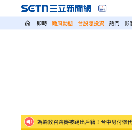
即時
颱風動態
台股怎投資
熱門
影
有線電視員工「姿勢像休息」竟已死12hr
金融族群開趴放紅煙火 這2檔沒被邀請
王凱靈堂開放 「純白燦笑遺照」曝光
內政部貪官收百萬放水 重判3年8月將
曾任中市法扶顧問 女律公益人設取信
為躲教召瞎掰被踢出戶籍！台中男付慘