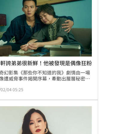
影視化開發，並攜手紅杉娛樂共同打造。今
式公布重磅消息，韓流天團Super Junior成
始源參與男主角演出，搭檔新生代人氣女星
汭，準備展開一段跨越時空與道德邊界的驚
戀。
念軒誇弟弟很新鮮！他被發現是偶像狂粉
奇幻影集《那些你不知道的我》劇情由一場
像遭威脅事件揭開序幕，牽動出層層秘密。
柏飾演的前作神秘人物「Paul」再度回歸，
/02/04 05:25
加入雷嘉汭、吳念軒等新角色，三人接受專
被問到最印象深刻的對手戲，吳念軒毫不猶
名劇中飾演弟弟、首次挑戰戲劇的Ozone成
佳辰。趙浩雲