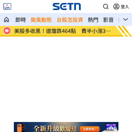
登入
即時
颱風動態
台股怎投資
熱門
影音
熱搜
39
今迎立秋！「5星座、5生肖」財運旺到爆
白海豚