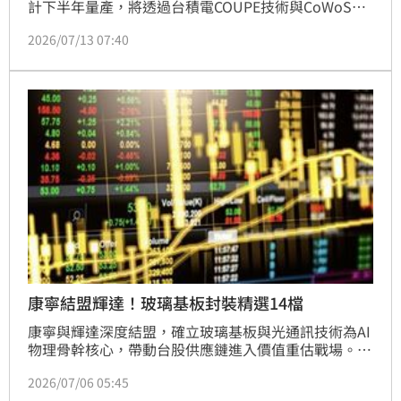
計下半年量產，將透過台積電COUPE技術與CoWoS先
進封裝，大幅提升頻寬至6.4Tbps並降低能耗。法人看
2026/07/13 07:40
好台積電PIC產能將由每月500片大幅擴增至2026年的
1.5萬片，強勁需求將帶動矽光子供應鏈。包含聯發
科、訊芯-KY、聯鈞、智邦、光聖及相關封測、材料與
設備業者同步受惠。儘管先前市場對技術時程存疑，但
隨產業升級趨勢明確，加上外資加碼布局華星光、眾
達-KY等個股，顯示市場對CPO技術帶來的長線成長潛
力持樂觀態度，投資人可持續關注相關供應鏈動能。
康寧結盟輝達！玻璃基板封裝精選14檔
康寧與輝達深度結盟，確立玻璃基板與光通訊技術為AI
物理骨幹核心，帶動台股供應鏈進入價值重估戰場。在
玻璃基板封裝領域，正達、中釉及台玻等廠積極布局
2026/07/06 05:45
TGV技術；光通訊方面，聯亞、光聖等業者受惠CPO商