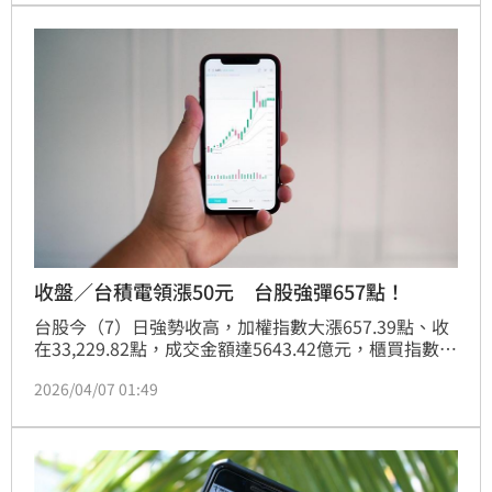
的史詩級紀錄，寫下台股新里程碑。
收盤／台積電領漲50元 台股強彈657點！
台股今（7）日強勢收高，加權指數大漲657.39點、收
在33,229.82點，成交金額達5643.42億元，櫃買指數同
步上漲2.43%，市場成交量萎縮，市場聚焦美國與伊朗
2026/04/07 01:49
停火談判進展，權值與中小型股齊步走揚。