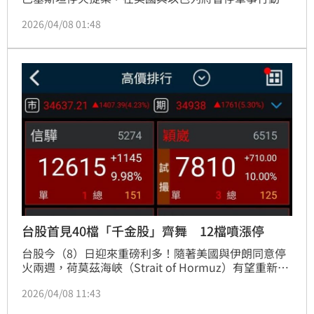
換取伊朗重新開放荷莫茲海峽的激勵下，台股今（8）
2026/04/08 01:48
日強勢上攻，加權指數終場大漲1531.56點，收在
34,761.38點，漲幅達4.61%，成交金額放大至8562.6
億元，創下史上第二大漲點紀錄；櫃買指數同步勁揚
15.59點，收在341.20點，漲幅達4.79%，收在歷史新
高，中小型股全面回神，盤面呈現資金全面回流的強勢
格局。
台股首見40檔「千金股」齊舞 12檔噴漲停
台股今（8）日迎來重磅利多！隨著美國與伊朗同意停
火兩週，荷莫茲海峽（Strait of Hormuz）有望重新開
放，化解石油斷供危機，引爆全球金融市場噴出行情。
2026/04/08 11:43
台股在多頭總司令台積電帶領下，創下資本市場史上最
壯麗的一頁，盤中首度達成「40 檔千金股」同場齊聚