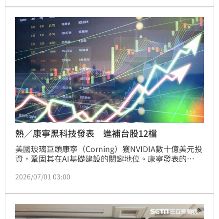
轉動能。專家提醒，投資人應區分「現在收割期」與
「提前布局期」，聯亞與光聖營收動能明確，而玻璃基
板技術則需等待業績兌現。在這場AI軍備競賽中，唯有
能解決技術瓶頸並成功進入國際大廠供應鏈的企業，才
能成為產業巨浪下的真正贏家，投資人應嚴格區分技術
探討與實際出貨差異，精準捕捉獲利時機。
熱／康寧黑科技發表 進補台股12檔
美國玻璃巨頭康寧（Corning）獲NVIDIA數十億美元投
資，鞏固其在AI基礎建設的關鍵地位。康寧發表的
「GlassBridge」黑科技，利用晶圓級被動對準技術優
2026/07/01 03:00
化CPO封裝，解決次世代AI晶片高速傳輸與散熱痛點。
此趨勢引發台廠供應鏈效應，正達、鈦昇、聯亞等企業
紛紛切入TGV穿孔與光通訊領域；面板大廠群創、友達
也受惠轉型。隨玻璃基板與光纖需求激增，上游材料與
加工技術已成為AI產業競逐的核心。