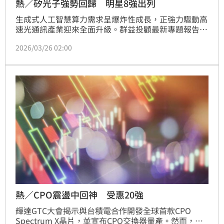
熱／矽光子強勢回歸 明星8強出列
生成式人工智慧算力需求呈爆炸性成長，正強力驅動高
速光通訊產業迎來全面升級。群益投顧最新專題報告指
出，具備成本優勢與高整合特性的「矽光子技術」，將
2026/03/26 02:00
成為二零二六年短線投資的核心主軸。在人工智慧基礎
建設的強勁拉貨動能下，整體光通訊供應鏈迎來龐大商
機，主要受惠股包含負責核心元件的聯亞（3081）、
光環（3234）與華星光（4979），以及掌握模組耦合
與組裝測試關鍵技術的上詮（3363）、波若威
（3163）、聯鈞（3450）、眾達-KY（4977）與前鼎
（4908）等大廠。隨著全球伺服器網路頻寬需求翻
倍，這些指標企業的營運表現與接單動能將顯著受惠。
熱／CPO震盪中回神 受惠20強
輝達GTC大會揭示與台積電合作開發全球首款CPO 
Spectrum X晶片，並宣布CPO交換器量產。然而，輝