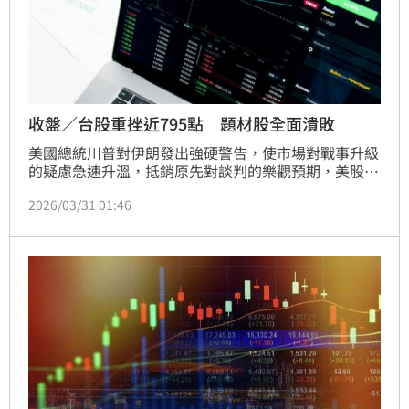
收盤／台股重挫近795點 題材股全面潰敗
美國總統川普對伊朗發出強硬警告，使市場對戰事升級
的疑慮急速升溫，抵銷原先對談判的樂觀預期，美股四
大指數多數收黑，進一步拖累台股今日盤勢。受到美股
2026/03/31 01:46
走弱與中東局勢升溫衝擊，台股今（31）日開低走低，
終場加權指數收在31,722.99點，大跌795.17點，跌幅
達2.45%，成交金額放大至7,924.5億元；櫃買指數同
步重挫3.95%，收在307.73點，顯示中小型股賣壓更為
沉重。