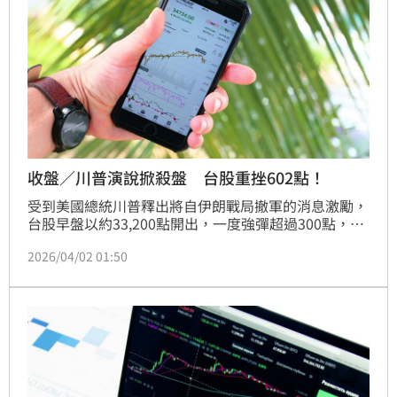
收盤／川普演說掀殺盤 台股重挫602點！
受到美國總統川普釋出將自伊朗戰局撤軍的消息激勵，
台股早盤以約33,200點開出，一度強彈超過300點，市
場原本樂觀期待中東局勢降溫，資金風險偏好回溫。不
2026/04/02 01:50
過隨著川普正式發表演說後，市場解讀偏向不確定性升
高，美股期貨隨即轉弱，亞股同步翻黑，台股賣壓迅速
湧現。台股今（2）日終場重挫602點，加權指數收在
32,572點，跌幅1.82%，櫃買指數同步下跌1.02%，成
交金額達6,729億元，