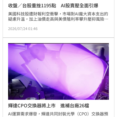
收盤／台股重挫1195點 AI股賣壓全面引爆
美國科技股遭財報利空衝擊，市場對AI龐大資本支出的
疑慮升溫，加上油價走高與美債殖利率攀升壓抑風險性
資產表現，拖累台股今（24）日開低走低。終場加權指
2026/07/24 01:46
數重挫1195.97點，收在43654.84點，跌幅2.67%；櫃
買指數同步大跌14.48點，收377.63點，跌幅3.69%，
上市成交金額約7924.35億元，櫃買成交金額1893.33
億元，電子權值股與AI概念股全面遭到調節，市場氣氛
偏向保守。
輝達CPO交換器將上市 進補台廠26檔
AI運算需求爆發，輝達共同封裝光學（CPO）交換器預