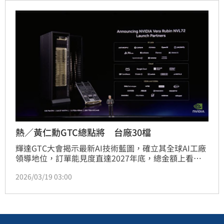
賣壓。儘管短期成長節奏可能趨緩，法人仍看好AI資料
中心對頻寬的剛性需求將支撐矽光子與光通訊技術的長
期成長潛力，台積電、智邦等台廠供應鏈動能無虞，投
資人應審慎評估。
熱／黃仁勳GTC總點將 台廠30檔
輝達GTC大會揭示最新AI技術藍圖，確立其全球AI工廠
領導地位，訂單能見度直達2027年底，總金額上看一
兆美元。隨著Vera Rubin NVL 72系統量產，AI伺服
2026/03/19 03:00
器、散熱、電源、光通訊等基礎建設需求激增，為台廠
供應鏈帶來強勁成長動能。法人點名台積電、鴻海、緯
創、廣達、奇鋐、雙鴻、台達電、光寶科、貿聯-KY與
波若威等業者，預期其產品出貨將成為營收創高新引
擎。輝達亦佈局AI代理系統與太空應用，未來資料中心