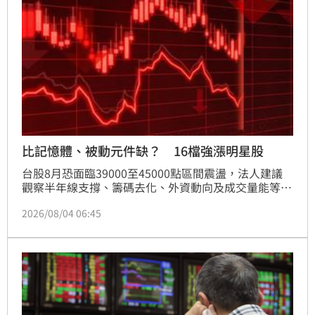
期均線變化，操作建議優先布局具備基本面與題材支撐
的個股，並密切關注SpaceX後續資本支出及財報對供
應鏈的影響，審慎評估市場風險。
比記憶體、被動元件缺？ 16檔強漲明星股
台股8月恐面臨39000至45000點區間震盪，法人建議
觀察半年線支撐、籌碼去化、外資動向及成交量能等4
大指標，確認築底訊號。現階段操作應避開追高，回歸
2026/08/04 06:45
具備獲利品質與供需優勢的個股。受惠AI需求大爆發，
輝達確認共同封裝光學（CPO）進入量產，磷化銦成為
關鍵短缺材料。產業龍頭如Lumentum與Coherent積
極擴產，激勵台股光通訊族群如聯亞、光聖、聯鈞等強
勢表態，成為盤面焦點。投資人面對市場波動，建議關
注具長期訂單能見度與漲價能力的供應鏈，但需留意槓
桿去化風險，審慎評估市場變化以維護資產安全。