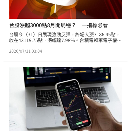
台股漲超3000點8月開局穩？ 一指標必看
台股今（31）日展現強勁反彈，終場大漲3186.45點，
收在43119.75點，漲幅達7.98%。台積電領軍電子權值
股衝鋒，金融與傳產族群同步走揚。受惠微軟財報激勵
2026/07/31 03:04
AI信心，加上記憶體缺貨、被動元件調漲及ABF載板供
需吃緊等利多題材發酵，台股多檔個股亮燈漲停。法人
分析，此次跳空大漲顯示市場信心回溫，但整體均線架
構仍偏空，建議將此視為技術性反彈，短線操作應保持
彈性，並持續關注國際總經數據及大廠資本支出動向，
審慎評估市場投資風險。