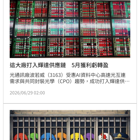
這大廠打入輝達供應鏈 5月獲利虧轉盈
光通訊廠波若威（3163）受惠AI資料中心高速光互連
需求與共同封裝光學（CPO）趨勢，成功打入輝達供應
鏈，相關產品逐步邁入量產階段。雖然AI題材持續發
2026/06/29 02:00
酵，但因近期股價波動過大，達公布注意交易資訊標
準，公司26日公告5月自結獲利數據。