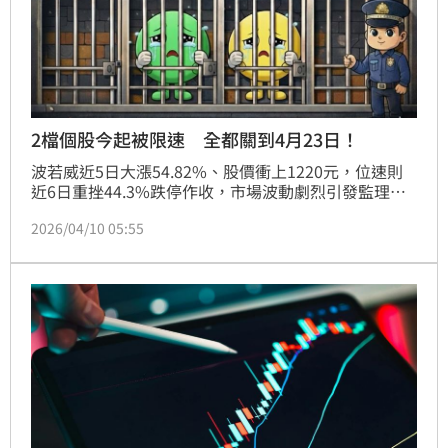
2檔個股今起被限速 全都關到4月23日！
波若威近5日大漲54.82%、股價衝上1220元，位速則
近6日重挫44.3%跌停作收，市場波動劇烈引發監理關
注。櫃買中心昨（9）日公告新增2檔處置股，包括矽光
2026/04/10 05:55
子題材火熱的波若威（3163）與太陽能概念位速
（3508），皆自今（10）日起處置至4月23日止。