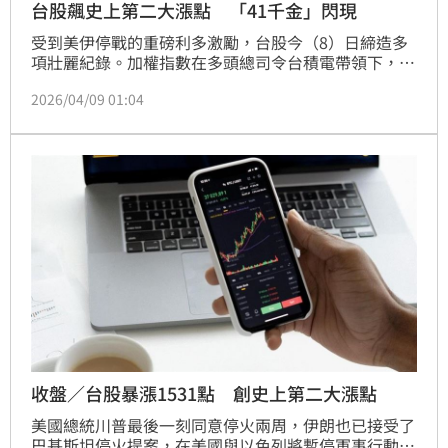
台股飆史上第二大漲點 「41千金」閃現
受到美伊停戰的重磅利多激勵，台股今（8）日締造多
項壯麗紀錄。加權指數在多頭總司令台積電帶領下，狂
飆1531.56點，創下史上第二大收盤漲點。盤中更閃現
2026/04/09 01:04
「41檔千金股」，PCB大廠金像電（2368）一度漲停
1015元，雖然終場千元得而復失，以998元作收，但台
股也仍首度寫下「40千金」的里程碑。
收盤／台股暴漲1531點 創史上第二大漲點
美國總統川普最後一刻同意停火兩周，伊朗也已接受了
巴基斯坦停火提案，在美國與以色列將暫停軍事行動，