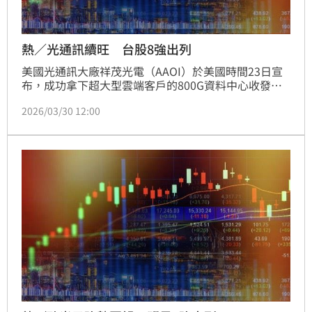
熱／光通訊續旺 台股8強出列
美國光通訊大廠祥茂光電（AAOI）於美國時間23日宣
布，成功拿下超大型雲端客戶的800G資料中心收發器
大單，未來更有望將合作延伸至更高規格的產品線。元
2026/03/30 12:00
富投顧發布最新報告指出，隨著AAOI接單報捷，台灣
光通訊協力廠將同步沾光，預期包含聯亞（3081）、
環宇-KY（4991）、全新（2455）、華星光
（4979）、穩懋（3105）等指標廠將迎來強勁動能，
而共同封裝光學（CPO）概念股如光聖（6442）、上
詮（3363）與波若威（3163）亦將直接受惠此波產業
升級循環。