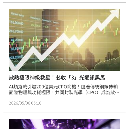
收益全是靠「炒股」而來，絕不代表本業具備競爭力，
投資人要多注意！
散熱極限神級救星！必收「3」光通訊黑馬
AI頻寬戰引爆200億美元CPO商機！隨著傳統銅線傳輸
面臨物理與功耗極限，共同封裝光學（CPO）成為散熱
救星。投顧預估2026年將迎來爆發期，並點名三大台
2026/05/06 05:10
廠黑馬：光聖（6442）掌握Google獨家光路交換訂
單，能見度滿載；波若威（3163）以Fiber Shuffle技
術切入市場，潛在量體成長十倍；華星光（4979）則
擴大雷射產能大啖雲端紅利。投資人應密切關注這波AI
軍備競賽下的光通訊獲利井噴期。