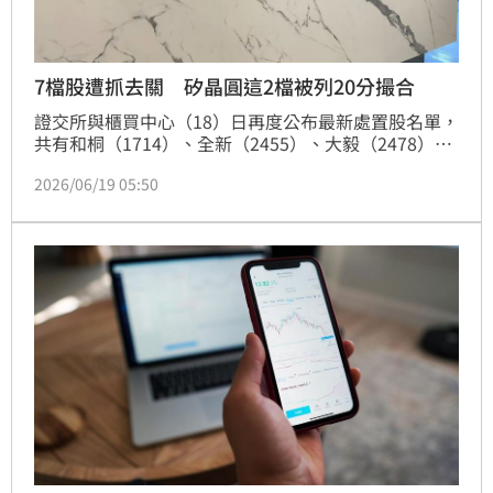
7檔股遭抓去關 矽晶圓這2檔被列20分撮合
證交所與櫃買中心（18）日再度公布最新處置股名單，
共有和桐（1714）、全新（2455）、大毅（2478）、
台勝科（3532）、波若威（3163）、聯一光（3441）
2026/06/19 05:50
及環球晶（6488）等7檔個股遭列入處置措施，其中矽
晶圓、光通訊及被動元件族群均有個股入列。處置期間
自下周一（22日）起至7月3日止，部分個股採5分鐘分
盤交易，另有多檔改為20分鐘撮合一次，交易限制明顯
升級，投資人進出場須特別留意。