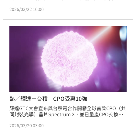
達強調短期將採「光銅並進」策略，CPO技術大規模應
2026/03/22 10:00
用預計2028年。此訊息與市場原預期2026年矽光子加
速導入產生落差，導致矽光子概念股面臨震盪。儘管短
期成長節奏趨緩，法人認為AI資料中心對高速傳輸的剛
性需求，將支撐矽光子與光通訊技術的長期成長潛力。
相關台廠供應鏈如台積電、智邦、日月光投控等，長線
仍看俏。投資人應審慎評估風險。
熱／輝達＋台積 CPO受惠10強
輝達GTC大會宣布與台積電合作開發全球首款CPO（共
同封裝光學）晶片Spectrum X，並已量產CPO交換
器。然而，輝達強調短期將採「光銅並進」策略，CPO
2026/03/20 03:00
技術大規模應用預計2028年。此時程較市場原預期
2026年下半年加速導入為晚，引發矽光子概念股短期