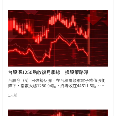
芯-KY及前鼎等7檔個股同步攻上漲停。光收發模組為AI
資料中心高速傳輸關鍵零件，若美方禁令成真，中國大
廠中際旭創恐受衝擊，台灣光通訊供應鏈則有望迎來轉
單商機，成為AI基礎建設升級下的主要受惠族群。專家
提醒，投資人應密切關注後續政策走向及市場風險，審
慎評估投資決策。
台股漲1250點收復月季線 換股策略曝
台股今（5）日強勢反彈，在台積電領軍電子權值股衝
鋒下，指數大漲1250.94點，終場收在44611.6點，成
功收復月線與季線，成交量逾1.1兆元。市場受美伊局
1天前
勢緩和及科技股走高激勵，資金湧入光通訊、低軌衛星
及記憶體族群，多檔個股強勢攻上漲停。其中，光通訊
供應鏈受惠於地緣政治轉單效應，成為盤面焦點。法人
提醒，雖技術面轉強有利多方，但指數急漲後須留意短