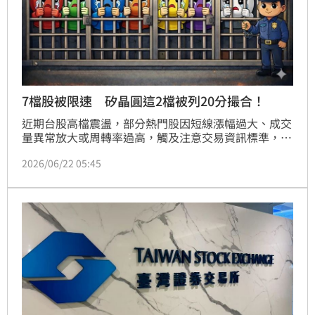
7檔股被限速 矽晶圓這2檔被列20分撮合！
近期台股高檔震盪，部分熱門股因短線漲幅過大、成交
量異常放大或周轉率過高，觸及注意交易資訊標準，因
此遭列入處置名單。證交所與櫃買中心（18）日再度公
2026/06/22 05:45
布最新處置股名單，共有和桐（1714）、全新
（2455）、大毅（2478）、台勝科（3532）、波若威
（3163）、聯一光（3441）及環球晶（6488）等7檔
個股遭列入處置措施，其中矽晶圓、光通訊及被動元件
族群均有個股入列。處置期間自今（22日）起至7月3
日止，部分個股採5分鐘分盤交易，另有多檔改為20分
鐘撮合一次，交易限制明顯升級，投資人進出場須特別
留意。