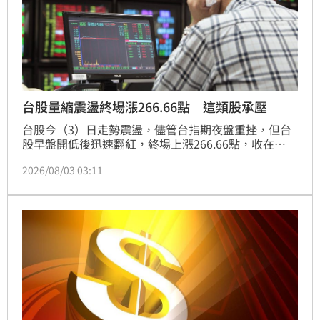
台股量縮震盪終場漲266.66點 這類股承壓
台股今（3）日走勢震盪，儘管台指期夜盤重挫，但台
股早盤開低後迅速翻紅，終場上漲266.66點，收在
43386.41點，成交值達8445.31億元。權值股表現分
2026/08/03 03:11
歧，台積電下跌逾2%，聯發科因法說會釋出AI業務利
多強攻漲停，支撐大盤走勢。此外，市場資金聚焦光通
訊、記憶體及ABF載板族群，聯亞、華邦電、欣興等多
檔個股亮燈漲停。分析師指出，受AI資料中心擴建需求
帶動，關鍵材料磷化銦與記憶體供需吃緊，成為近期多
頭主軸。投資人應密切關注國際政經動態，如美國干預
匯市及美伊談判進展，操作上仍需審慎評估風險。