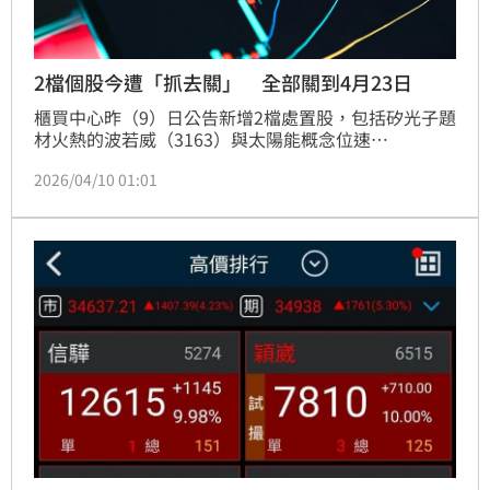
2檔個股今遭「抓去關」 全部關到4月23日
櫃買中心昨（9）日公告新增2檔處置股，包括矽光子題
材火熱的波若威（3163）與太陽能概念位速
（3508），皆自今（10）日起處置至4月23日止。波若
2026/04/10 01:01
威近5日大漲54.82%、股價衝上1220元，位速則近6日
重挫44.3%跌停作收，市場波動劇烈引發監理關注。