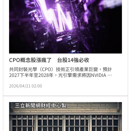
CPO概念股漲瘋了 台股14強必收
共同封裝光學（CPO）技術正引領產業巨變，預計
2027下半年至2028年，光引擎需求將因NVIDIA 
Feynman平台導入NVLink-8而大幅成長。CPO將從機
2026/04/21 02:00
櫃間連接演進至機櫃內部高速互連，帶動連續波雷射、
薄膜鈮酸鋰調變器與光纖陣列單元等關鍵零組件技術升
級。法人預估，光引擎市場規模將從2027年3千萬顆翻
倍至2028年逾6千萬顆。台灣供應鏈如波若威、貿聯-
KY、上詮、嘉基、光聖、富采、采鈺、大立光、統
新、沛亨、致茂、鴻勁、旺矽、穎崴等，將全面受惠於
這波光學革命帶來的龐大商機，投資人可密切關注。