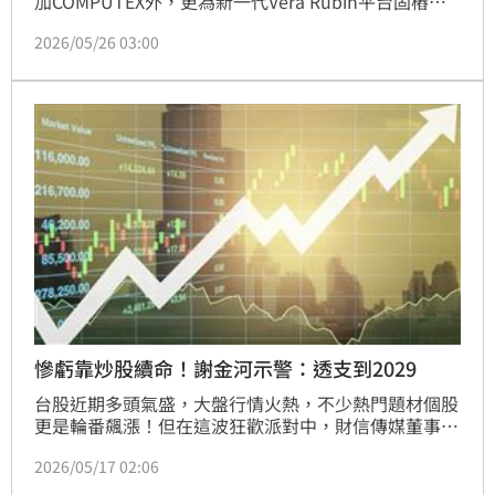
加COMPUTEX外，更為新一代Vera Rubin平台固樁。
黃仁勳看好AI市場，預計下半年新平台放量將帶動台灣
2026/05/26 03:00
百家供應商受惠。法人點名台積電、鴻海、廣達等AI伺
服器供應鏈，以及奇鋐、雙鴻等液冷散熱大廠，將隨技
術升級迎來強勁動能。隨著AI資料中心需求擴張，矽光
子與高速光通訊台廠也將同步受惠，推升下半年整體產
能表現。
慘虧靠炒股續命！謝金河示警：透支到2029
台股近期多頭氣盛，大盤行情火熱，不少熱門題材個股
更是輪番飆漲！但在這波狂歡派對中，財信傳媒董事長
謝金河卻出面「踩煞車」，發文提醒務必提高警覺。他
2026/05/17 02:06
直言，現在越來越多上市櫃公司本業疲軟，卻靠著在股
市「賺外快」來美化帳面獲利。他警告，若企業的業外