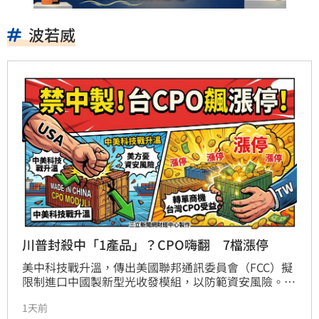
波若威
川普封殺中「1產品」？CPO嗨翻 7檔漲停
美中科技戰升溫，傳出美國聯邦通訊委員會（FCC）擬
限制進口中國製新型光收發模組，以防範資安風險。此
消息引發市場對供應鏈重組的預期，台股CPO概念股強
1天前
勢爆發，包括聯亞、全新、華星光、聯鈞、波若威、訊