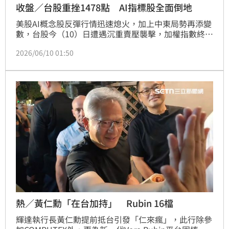
收盤／台股重挫1478點 AI指標股全面倒地
美股AI概念股反彈行情迅速熄火，加上中東局勢再添變
數，台股今（10）日遭遇沉重賣壓襲擊，加權指數終場
重挫1478.90點，收在43225.54點，跌幅3.31%，創下
2026/06/10 01:50
史上第６大跌點，成交金額達1兆3240.93億元；櫃買
指數同步大跌18.80點至405.91點，跌幅達4.43%，成
交值3063.52億元，中小型股跌勢更為慘烈，市場瀰漫
濃厚避險氣氛。
熱／黃仁勳「在台加持」 Rubin 16檔
輝達執行長黃仁勳提前抵台引發「仁來瘋」，此行除參