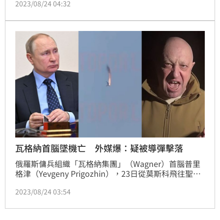
2023/08/24 04:32
當而備受指責。
瓦格納首腦墜機亡 外媒爆：疑被導彈擊落
俄羅斯傭兵組織「瓦格納集團」（Wagner）首腦普里
格津（Yevgeny Prigozhin），23日從莫斯科飛往聖彼
得堡途中，墜機身亡，機上10人全數罹難，震驚各界。
2023/08/24 03:54
對於事故發生的原因，就有消息人士透露，該架飛機是
被一枚或多枚地對空導彈擊落的。