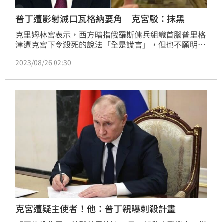
普丁遭影射滅口瓦格納要角 克宮駁：抹黑
克里姆林宮表示，西方暗指俄羅斯傭兵組織首腦普里格
津遭克宮下令殺死的說法「全是謊言」，但也不願明確
證實普里格津死亡的消息，表示須等檢驗結果出爐。
2023/08/26 02:30
克宮遭疑主使者！他：普丁親曝刺殺計畫