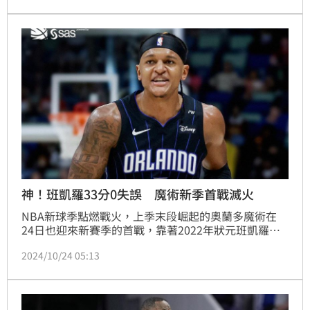
神！班凱羅33分0失誤 魔術新季首戰滅火
NBA新球季點燃戰火，上季末段崛起的奧蘭多魔術在
24日也迎來新賽季的首戰，靠著2022年狀元班凱羅
（Paolo Banchero）繳出隊史開幕戰次高的33分、0
2024/10/24 05:13
失誤且正負值高達+42的夢幻數據，寫下多項超狂紀
錄，率領球隊在第3節轟出39比18的攻勢，一波流以
116：97澆熄熱火，收下本季首勝。