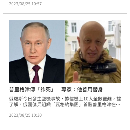
2023/08/25 10:57
首腦普里格津墜機是一場暗殺陰謀的結果，但這架飛機
似乎並不是被地對空導彈擊落，而是機上發生炸彈爆
炸，或是其他形式的蓄意破壞。不過，目前這項說法尚
未被證實。
普里格津傳「詐死」 專家：他善用替身
俄羅斯今日發生墜機事故，據信機上10人全數罹難，據
了解，俄國傭兵組織「瓦格納集團」首腦普里格津在機
上。對此，有人質疑普里格津的下落。
2023/08/25 10:30