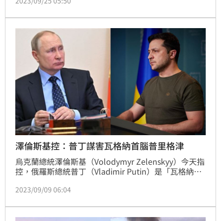
2023/09/25 05:50
（Dmitry Utkin）也在機上，集團高層幾乎團滅，讓瓦
格納頓時群龍無首。外媒推測，目前瓦格納是由白俄羅
斯掌控，未來最有可能成為新領導者的人選，應該是長
年在非洲管理瓦格納商業帝國的塞蒂（Dmitrii 
Sytyi）。
澤倫斯基控：普丁謀害瓦格納首腦普里格津
烏克蘭總統澤倫斯基（Volodymyr Zelenskyy）今天指
控，俄羅斯總統普丁（Vladimir Putin）是「瓦格納集
團」（Wagner Group）首腦普里格津（Yevgeny 
2023/09/09 06:04
Prigozhin）上月墜機身亡的幕後黑手。