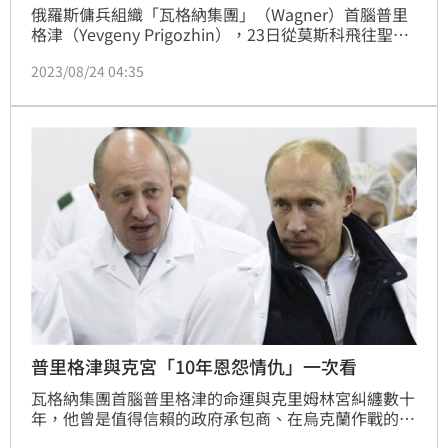
俄羅斯傭兵組織「瓦格納集團」（Wagner）首腦普里
格津（Yevgeny Prigozhin），23日從莫斯科飛往聖彼
得堡途中墜機身亡，震驚各界，而失去領導人的瓦格納
2023/08/24 04:35
集團，動向也備受關注。對此，就有專家分析，日前有
多名瓦格納士兵前往非洲，但瓦格納若想建立非洲版
圖，需依賴普里格津的人脈，一旦這些高層死亡，瓦格
納便將邁向瓦解。
普里格津與克宮「10年恩怨情仇」一次看
瓦格納集團首腦普里格津的命運與克里姆林宮糾纏數十
年，他曾是值得信賴的政府承包商、在烏克蘭作戰的傭
兵組織負責人，並因在敘利亞和非洲為俄國從事卑鄙勾