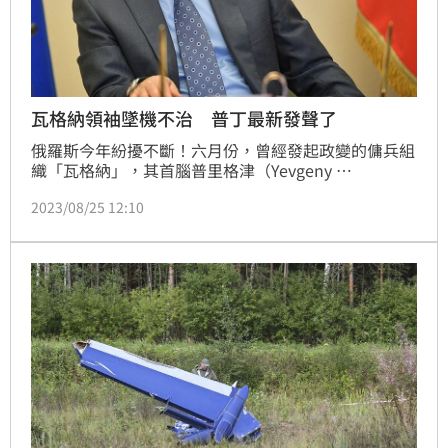
瓦格納領袖墜機不治 普丁最新發聲了
俄羅斯今年紛擾不斷！六月份，曾經發起政變的傭兵組
織「瓦格納」，其首腦普里格津（Yevgeny 
Prigozhin）傳出搭乘飛機時，發生墜機意外，機上十
2023/08/25 12:10
人全數罹難。針對這起突如其來的意外，俄國總理普丁
（Vladimir Putin）最新發聲了。