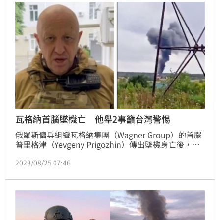
瓦格納首腦墜機亡 他舉2事籲台灣警惕
俄羅斯傭兵組織瓦格納集團（Wagner Group）的首腦
普里格津（Yevgeny Prigozhin）傳出墜機身亡後，外
界普遍推測是普丁下達暗殺。經常評論國際議題的資深
2023/08/25 07:46
媒體人矢板明夫24日發文直言，「在獨裁國家，只要被
認為不是自己人，那麼，等著他們的，往往就是被清算
的命運。」他也舉出三國末期的「高平陵之變」曹爽的
故事以及鄧小平曾向香港承諾的「50年不變」為例，直
指這就是獨裁者的真實嘴臉。