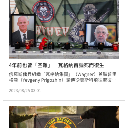
4年前也曾「空難」 瓦格納首腦死而復生
俄羅斯傭兵組織「瓦格納集團」（Wagner）首腦普里
格津（Yevgeny Prigozhin）驚傳從莫斯科飛往聖彼得
堡途中，墜機身亡，機上10人全數罹難，包括集團二當
2023/08/25 03:01
家烏特金（Dmitry Utkin）也在機上，集團高層幾乎團
滅，震驚國際。不過英國媒體指出，普里格津2019年
也曾「空難身亡」，三天後死而復生。