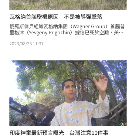
瓦格納首腦墜機原因 不是被導彈擊落
俄羅斯傭兵組織瓦格納集團（Wagner Group）首腦普
里格津（Yevgeny Prigozhin）據信已死於空難，美國
初步情報評估，飛機內部發生爆炸，是導致飛機墜毀的
2023/08/25 11:37
原因。
印度神童最新預言曝光 台灣注意10件事