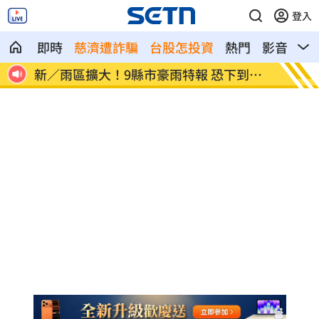
登入
即時
慈濟遭詐騙
台股怎投資
熱門
影音
熱
到明
打靶彈藏辦公室！副所長偷查情敵個資被
新／「
搜