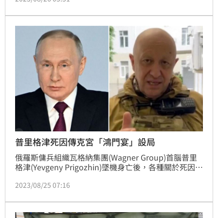
普里格津死因傳克宮「鴻門宴」設局
俄羅斯傭兵組織瓦格納集團(Wagner Group)首腦普里
格津(Yevgeny Prigozhin)墜機身亡後，各種關於死因的
討論熱度仍居高不下。外媒報導，俄羅斯社群媒體流傳
2023/08/25 07:16
最多的，就是普里格津的座機內，被放了「紅酒炸
彈」，另也傳出，當時普里格津原本要和普丁見面，但
克里姆林宮卻於行前突然通知普里格津晚1天再出發。