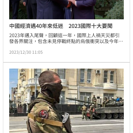
中國經濟遇40年來低迷 2023國際十大要聞
2023年邁入尾聲，回顧這一年，國際上人禍天災都引
發各界關注，包含未見停戰終點的烏俄衝突以及今年10
月底爆發的以哈戰爭，除了讓無辜平民葬生外，也牽動
2023/12/30 11:05
全球政經局勢；此外，2月發生的土敘地震，也造成了
將近6萬人死亡、12萬人受傷，無數人流離失所，多國
也派出救援隊或是提供人道援助。《三立新聞網》也帶
讀者一同回顧2023年的10大國際要聞。