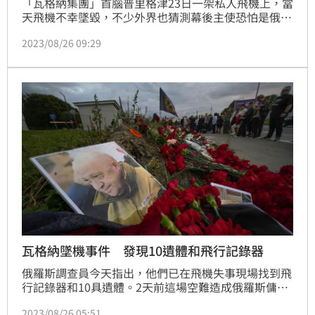
「瓦格納集團」首腦普里格津23日一架私人飛機上，當
天飛機不幸墜毀，不少外界也猜測幕後主使恐怕是俄羅
斯總統普丁所指使，而白俄羅斯總統盧卡申科則出面澄
2023/08/26 09:29
清，自己早就知道有人要暗殺普里格津，他傳話給普丁
後，還是普丁親自提醒普里格津的。
瓦格納墜機事件 發現10遺體和飛行記錄器
俄羅斯調查員今天指出，他們已在飛機失事現場找到飛
行記錄器和10具遺體。2天前這場空難造成俄羅斯傭兵
組織「瓦格納集團」（Wagner Group）首腦普里格津
2023/08/26 05:51
（Yevgeny Prigozhin）等喪生。