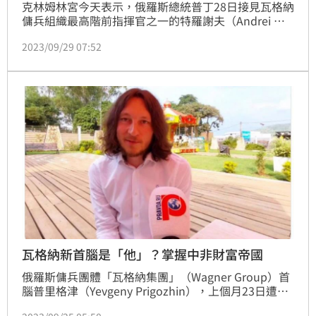
克林姆林宮今天表示，俄羅斯總統普丁28日接見瓦格納
傭兵組織最高階前指揮官之一的特羅謝夫（Andrei 
Troshev），賦予他督導在烏克蘭境內作戰的瓦格納
2023/09/29 07:52
「志願戰士」。
瓦格納新首腦是「他」？掌握中非財富帝國
俄羅斯傭兵團體「瓦格納集團」（Wagner Group）首
腦普里格津（Yevgeny Prigozhin），上個月23日遭遇
空難，機上10人全數罹難，包括集團二當家烏特金