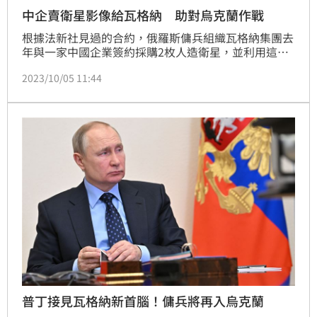
中企賣衛星影像給瓦格納 助對烏克蘭作戰
根據法新社見過的合約，俄羅斯傭兵組織瓦格納集團去
年與一家中國企業簽約採購2枚人造衛星，並利用這些
衛星影像提供的情報，來協助其尋求推進俄國對烏克蘭
2023/10/05 11:44
的侵略行動。
普丁接見瓦格納新首腦！傭兵將再入烏克蘭