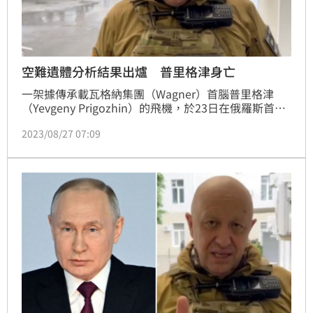
空難遺體分析結果出爐 普里格津身亡
一架據傳承載瓦格納集團（Wagner）首腦普里格津
（Yevgeny Prigozhin）的飛機，於23日在俄羅斯首都
莫斯科以北的特維爾地區（Tver Region）墜毀，飛機
2023/08/27 07:09
上10名乘客全數罹難，據《BBC》報導，今（27）日
針對遺體進行基因分析的結果出爐，確認普里格津已經
身亡。