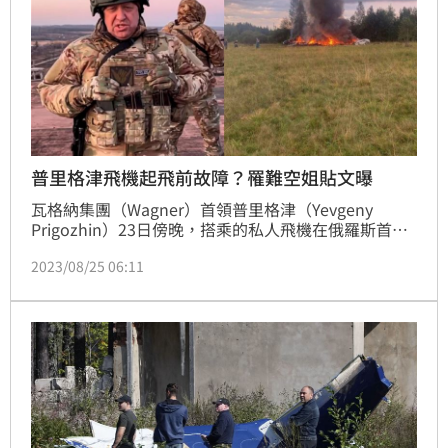
普里格津飛機起飛前故障？罹難空姐貼文曝
瓦格納集團（Wagner）首領普里格津（Yevgeny 
Prigozhin）23日傍晚，搭乘的私人飛機在俄羅斯首都
莫斯科以北的特維爾地區（Tver Region）墜毀，機上
2023/08/25 06:11
10人全部罹難。為何私人飛機會墜毀？是人為還是遭擊
落目前說法眾說紛紜。不過機上一同罹難的空姐起飛前
的一篇貼文也透露出端倪，她遇難前數小時曾向家人抱
怨，飛機因「不明原因」延誤且正在「維修」。