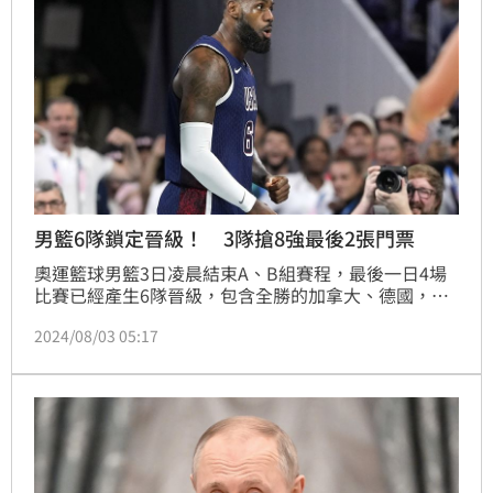
男籃6隊鎖定晉級！ 3隊搶8強最後2張門票
奧運籃球男籃3日凌晨結束A、B組賽程，最後一日4場
比賽已經產生6隊晉級，包含全勝的加拿大、德國，分
組第2的澳洲和地主法國、全勝的美國以及確定淨勝分
2024/08/03 05:17
較高的巴西。3日晚間和4日凌晨開打的賽事，將產生最
後2組晉級球隊。