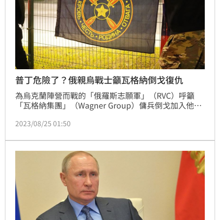
普丁危險了？俄親烏戰士籲瓦格納倒戈復仇
為烏克蘭陣營而戰的「俄羅斯志願軍」（RVC）呼籲
「瓦格納集團」（Wagner Group）傭兵倒戈加入他們
的行列，為瓦格納創辦人普里格津及其指揮官烏特金的
2023/08/25 01:50
死報仇。