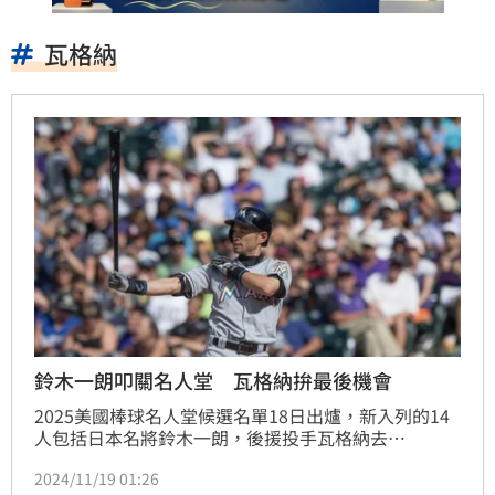
瓦格納
鈴木一朗叩關名人堂 瓦格納拚最後機會
2025美國棒球名人堂候選名單18日出爐，新入列的14
人包括日本名將鈴木一朗，後援投手瓦格納去
（2023）年以5票之差成遺珠，今（2024）年是他挑戰
2024/11/19 01:26
進入名人堂的最後機會。