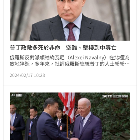
普丁政敵多死於非命 空難、墜樓到中毒亡
俄羅斯反對派領袖納瓦尼（Alexei Navalny）在北極流
放地猝逝，多年來，批評俄羅斯總統普丁的人士紛紛入
獄、噤聲或遭遇殘酷結局，納瓦尼的死只是其中最新的
2024/02/17 10:28
一起。