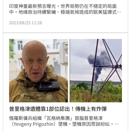
印度神童最新預言曝光，世界局勢仍在不穩定的局面
中，地緣政治持續緊繃、極端氣候造成的歐美猛爆式野
火不斷，夏威夷之後、加拿大、希臘火勢驚人。瓦格納
2023/08/25 11:28
首腦普里格津墜機身亡、日本東電排放核廢水等大事都
震驚世界。印度神童提到，極端氣候災難預言成真。中
國遇半世紀最強風雨，美國夏威夷正遭百年最大火災。
做到10件事來保護自己。
普里格津遺體靠1部位認出！傳機上有炸彈
俄羅斯傭兵組織「瓦格納集團」首腦普里格津
（Yevgeny Prigozhin）墜機。墜機原因眾說紛紜，根
據《華爾街日報》報導，一名美國官員稱，瓦格納集團