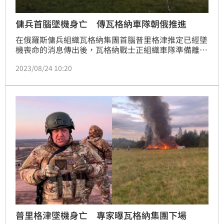
傭兵首腦墜機身亡 傳瓦格納車隊朝俄推進
在俄羅斯傭兵組織瓦格納集團首腦普里格津推定已經墜
機喪命的消息傳出後，瓦格納戰士正組織車隊準備離開
白俄羅斯營地，前往俄羅斯，白俄安全機構則試圖加以
2023/08/24 10:20
阻止。
普里格津墜機身亡 專家曝瓦格納集團下場