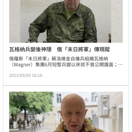
瓦格納兵變後神隱 俄「末日將軍」傳現蹤
俄羅斯「末日將軍」蘇洛維金自傭兵組織瓦格納
（Wagner）集團6月短暫兵變以來就不曾公開露面；俄
國知名媒體人今天在社群媒體發布一張看似為蘇洛維金
2023/09/05 10:16
的最新近照。