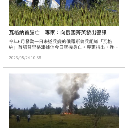
瓦格納首腦亡 專家：向俄國菁英發出警訊
今年6月發動一日未遂兵變的俄羅斯傭兵組織「瓦格
納」首腦普里格津據信今日墜機身亡。專家指出，兵變
不容原諒，叛國將被懲罰，這是對俄國整個菁英階層釋
2023/08/24 10:38
出的警訊。