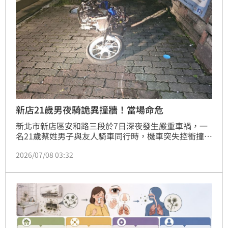
上訴。
新店21歲男夜騎詭異撞牆！當場命危
新北市新店區安和路三段於7日深夜發生嚴重車禍，一
名21歲蔡姓男子與友人騎車同行時，機車突失控衝撞人
行道牆壁，現場撞擊力道猛烈，蔡男當場失去呼吸心跳
2026/07/08 03:32
（OHCA）。警消獲報後趕抵，緊急將其送往新店慈濟
醫院搶救，目前傷勢嚴重。警方初步調查現場無酒味，
但因蔡男傷重無法酒測，確切肇事原因仍待調閱周邊監
視器釐清。家屬已接獲通知趕往醫院，警方將持續調查
釐清這起驚悚事故的詳細經過。