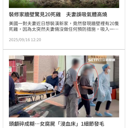
裝修家牆壁驚見20死雞 夫妻誤吸氣體高燒
美國一對夫妻近日想裝潢新家，竟然發現牆壁裡有20隻
死雞，因為太突然夫妻倆沒做任何預防措施，吸入一些
物質導致發燒好幾天。妻子表示，這些動物遺骸可能與
2025/09/16 12:20
某種神秘儀式有關，而前屋主已經做奇怪儀式很多年，
還不斷提升技巧。
頭顱碎成糊…女腐屍「浸血床」1細節發毛