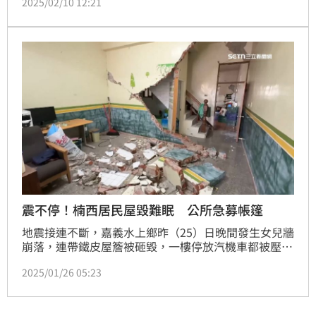
2025/02/10 12:21
住，走路不穩撞大樓滅火器又撞牆，她po網笑稱「無
限循環看100次」挨批冷血，隨後解釋餵的是蔓越莓，
但網友窮追不捨，只好坦承是酒精並刪除文章。
震不停！楠西居民屋毀難眠 公所急募帳篷
地震接連不斷，嘉義水上鄉昨（25）日晚間發生女兒牆
崩落，連帶鐵皮屋簷被砸毀，一樓停放汽機車都被壓
爛，住戶受困，消防人員趕緊救人。東山區校園圍牆也
2025/01/26 05:23
整面毀損，拉起封鎖線。今（26）日上午楠西區又發生
規模5.7地震，住宅原本受損的牆面再次倒塌，住戶差
點來不及逃跑，地震搖不停，居民不敢回家只能睡帳