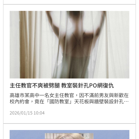
入偵辦，將調閱監視器追查男子身分。警方嚴正呼籲，
公共場所隨意燃燒物品已觸犯《刑法》公共危險罪，若
造成損失需負刑民事責任，提醒民眾切勿以身試法，共
同維護社區公共安全，避免憾事發生。
主任教官不爽被劈腿 教室裝針孔PO網復仇
高雄市某高中一名女主任教官，因不滿前男友與新歡在
校內約會，竟在「國防教室」天花板與牆壁裝設針孔攝
影機，偷拍2人發生性行為的過程。事後她更花費7萬元
2026/01/15 10:04
委託徵信社人員，將私密性愛影片與照片上傳至網路。
高雄地院審理後，依散布竊錄性影像等罪，判處女教官
與徵信社人員各6月徒刑，緩刑2年。