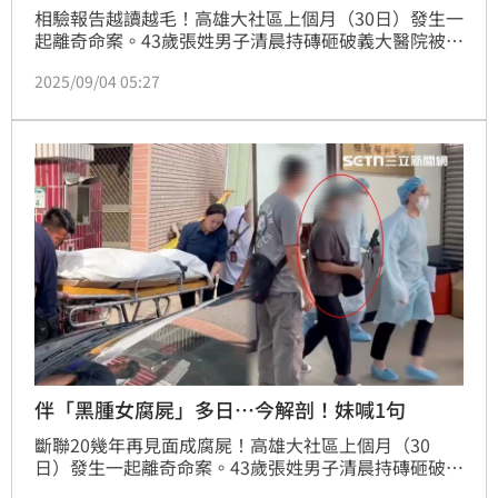
相驗報告越讀越毛！高雄大社區上個月（30日）發生一
起離奇命案。43歲張姓男子清晨持磚砸破義大醫院被警
方帶回，未料聯繫家屬時，意外揭發其54歲郭姓女友已
2025/09/04 05:27
「腫脹發黑」陳屍家中多日，牆壁上有紅點血跡；由於
男子情緒不穩被送往凱旋醫院至今無法做筆錄，案件陷
入膠著。今（4）日檢方解剖結果出爐，死者左後側頭
皮下方至頭蓋骨上方大量出血、右上顎骨及顴骨分離性
骨折，骨片完全分離，鼻中隔骨折，頭顱幾乎碎到不能
再碎；報告中「可能適用國民法官」似乎間接證實有他
殺可能。
伴「黑腫女腐屍」多日…今解剖！妹喊1句
斷聯20幾年再見面成腐屍！高雄大社區上個月（30
日）發生一起離奇命案。43歲張姓男子清晨持磚砸破義
大醫院被警方帶回，未料聯繫家屬時，意外揭發其54歲