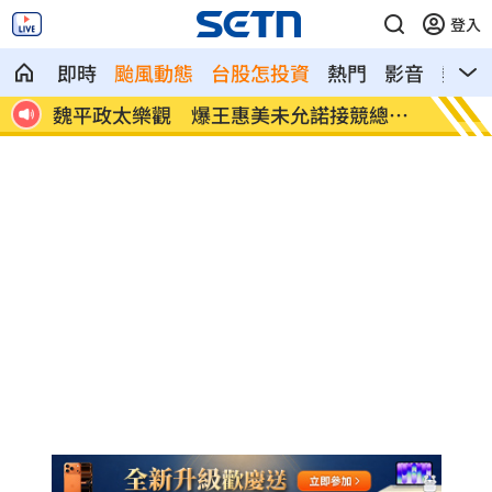
登入
即時
颱風動態
台股怎投資
熱門
影音
熱搜
總主
川普喊戰爭快結束 美股漲、台指期衝
拖吊車
45000