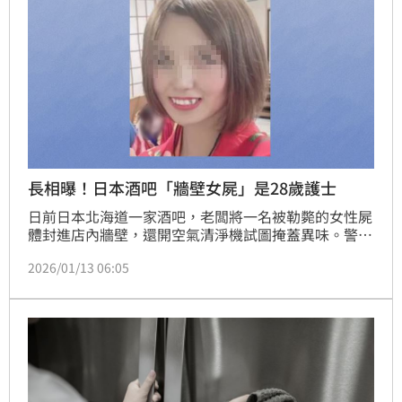
長相曝！日本酒吧「牆壁女屍」是28歲護士
日前日本北海道一家酒吧，老闆將一名被勒斃的女性屍
體封進店內牆壁，還開空氣清淨機試圖掩蓋異味。警方
持續追查，如今確認女屍身分是28歲女護理師工藤日菜
2026/01/13 06:05
野，認識她的人透露，其生前常光顧該酒吧，和老闆
「關係應該不錯」，但不確定兩人在案發前是否有出現
過節。