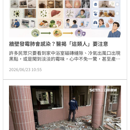
牆壁發霉肺會感染？醫揭「這類人」要注意
許多民眾只要看到家中浴室磁磚縫隙、冷氣出風口出現
黑點，或是聞到淡淡的霉味，心中不免一驚，甚至產生
「我家牆壁發霉，所以我肺部一定也被黴菌感染了」的
2026/06/23 10:55
焦慮。對此，瀚仕整合功能醫學中心醫師歐瀚文強調，
這是一大常見誤區，除非是化療中、器官移植後等免疫
力極度低下的族群，否則環境中的黴菌要演變成嚴重的
「侵襲性感染」並非常見。