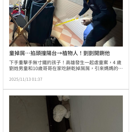
童掉屑…掐頭撞陽台→植物人！剴剴開鍘他
下手重擊手無寸鐵的孩子！高雄發生一起虐童案，4 歲
劉姓男童和10歲哥哥在家吃餅乾掉屑屑，引來媽媽的
26歲鄭姓同居男友不爽，處罰打掃加半蹲，4歲童比中
2025/11/13 01:37
指回敬，惹怒鄭男抓頭撞擊陽台牆壁，男童連喊3天頭
痛無人理會，最終昏倒在家為時已晚，送醫因顱內嚴重
出血成了植物人。檢方怒批鄭男始終狡辯，依兒虐致重
傷罪起訴並向法院求刑12年，成為修法後，全台第一人
適用「剴剴條款」。