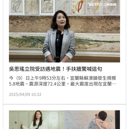
吳思瑤立院受訪遇地震！手扶牆驚喊這句
今（9）日上午9時53分左右，宜蘭縣蘇澳鎮發生規模
5.8地震，震源深度72.4公里，最大震度出現在宜蘭與
花蓮，達到4級，幾乎全台皆感受到明顯搖晃。地震發
2025/04/09 10:32
生時，民進黨立院黨團幹事長吳思瑤正在立法院受訪，
突然受到驚嚇，當場手扶牆壁並驚呼「哇哇！沒事吧？
還好吧？幾級啊？」她也苦笑表示「這麼多鏡頭對著
我，就算害怕也要收斂一下」，隨後雙手合十祈禱「台
灣平安、台灣平安。」