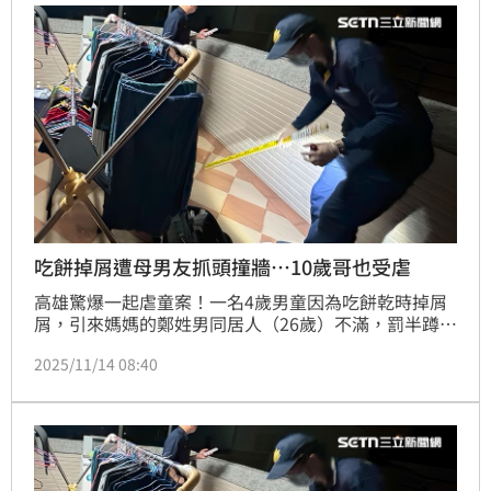
吃餅掉屑遭母男友抓頭撞牆…10歲哥也受虐
高雄驚爆一起虐童案！一名4歲男童因為吃餅乾時掉屑
屑，引來媽媽的鄭姓男同居人（26歲）不滿，罰半蹲半
小時外，甚至抓著男童的頭，多次撞擊陽台上的牆，男
2025/11/14 08:40
童連喊3天頭痛無人理會，直到在家昏倒才被送醫，但
已成為植物人；事實上，除了4歲男童外，連其10歲的
哥哥也遭到虐待。高雄地檢13日依8月1日上路的《刑
法》第286條「剴剴條款」起訴鄭男，建請法院從重判
處有期徒刑12年，這也成為該條款修法後的全台首例。