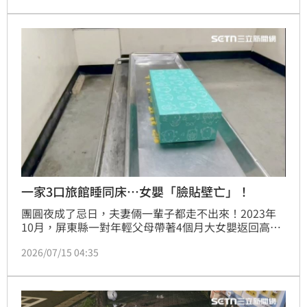
疑，房東態度消極且裝傻，引發極大爭議。目前
Booking.com已緊急將該涉事房源下架並展開調查，
當地警方也已介入了解。此事件宛如Netflix驚悚片情
節，提醒民眾旅遊住宿時務必提高警覺，確保自身人身
安全
一家3口旅館睡同床…女嬰「臉貼壁亡」！
團圓夜成了忌日，夫妻倆一輩子都走不出來！2023年
10月，屏東縣一對年輕父母帶著4個月大女嬰返回高樹
老家過中秋節，因老家房間不夠，一家3口改住旅館；
2026/07/15 04:35
未料，原本只是想擠一晚，共睡同一張床，女嬰卻在睡
夢中遭父母身體擠壓，臉部緊貼牆壁，最終窒息死亡。
法院審理認為，父親沒採取必要隔離措施，依過失致死
罪判處3個月徒刑，如易科罰金以1000元折算一日，可