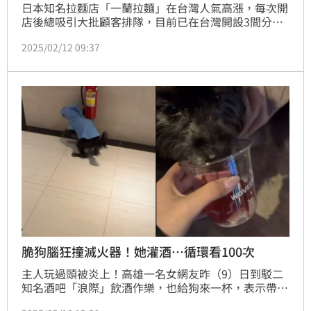
日本知名拉麵店「一蘭拉麵」在台灣人氣高漲，每次開
店後總吸引大批顧客排隊，目前已在台灣開設3間分
店。旅居台灣的日本作家「日本人的歐吉桑」分享一蘭
2025/02/12 09:37
拉麵台日特色差異，發現只有「2個現象」不同。（周
宸妘）
脆狗腦狂撞滅火器！她灌酒…循環看100次
主人玩過頭被炎上！高雄一名女網友昨（9）日到駁二
知名酒吧「浪際」飲酒作樂，也給狗來一杯，表示帶熊
熊體驗年輕人的生活，回家後狗疑似酒醉，眼睛又被矇