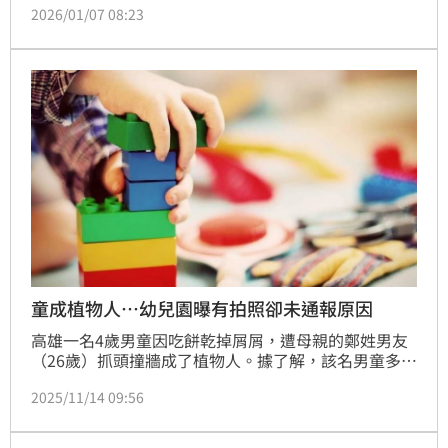
2026/01/07 08:23
悄復出直播。近日，葉珂聲稱關濾鏡讓大眾看真實樣
貌，但後續仍因為「1破綻」遭抓包說謊。蔡佩伶報導
童成植物人…幼兒園曝有拍照卻未通報原因
高雄一名4歲男童因吃餅乾掉屑屑，遭母親的鄭姓男友
（26歲）抓頭撞牆成了植物人。據了解，該名男童多次
遭鄭男凌虐，身上布滿瘀傷，其所就讀的幼兒園老師雖
2025/11/14 09:56
有拍照紀錄，卻沒有在第一時間及時通報，導致男童長
時間處在家暴的環境中，更因此釀成憾事；對此，幼兒
園方進行說明。