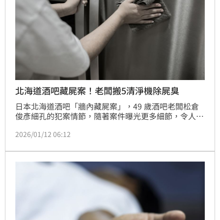
北海道酒吧藏屍案！老闆搬5清淨機除屍臭
日本北海道酒吧「牆內藏屍案」，49 歲酒吧老闆松倉
俊彥細孔的犯案情節，隨著案件曝光更多細節，令人毛
骨悚然！酒吧老闆在跨年期間殺害一名20多歲女性常
2026/01/12 06:12
客，並將遺體封進店內牆壁。老闆竟在案發後竟若無其
事地照常營業，還刻意在店內擺放多台空氣清淨機掩蓋
異味，直到1月10日才被警方逮捕。