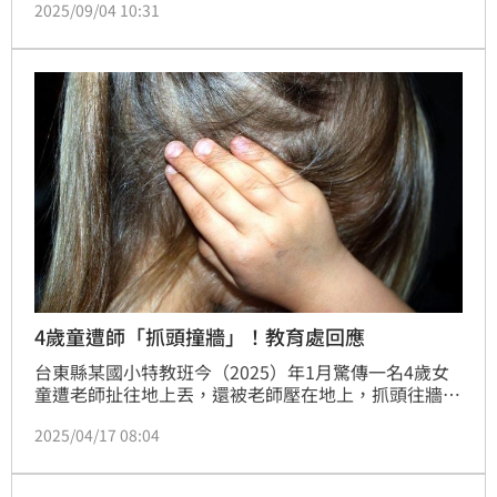
2025/09/04 10:31
郭姓女友已「腫脹發黑」多日陳屍家中，牆壁上有一點
噴濺血跡；由於男子情緒不穩被送往凱旋醫院至今無法
做筆錄，案件陷入膠著，今（4）日檢方解剖要釐清死
因。郭女妹妹到場，悲痛表示，若兇手真的是張男 
&nbsp;希望他受到應有的懲罰。
4歲童遭師「抓頭撞牆」！教育處回應
台東縣某國小特教班今（2025）年1月驚傳一名4歲女
童遭老師扯往地上丟，還被老師壓在地上，抓頭往牆壁
撞，導致嘴唇受傷、流鼻血，行徑殘忍非常。對此，台
2025/04/17 08:04
東縣教育處今（17）日回應，預計5月14日前認定最終
結果，針對施暴教師若涉違法，絕不護短，將依法究
責。