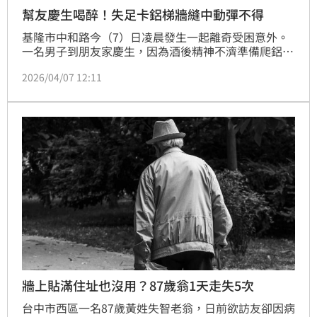
幫友慶生喝醉！失足卡鋁梯牆縫中動彈不得
基隆市中和路今（7）日凌晨發生一起離奇受困意外。
一名男子到朋友家慶生，因為酒後精神不濟準備爬鋁梯
去上廁所，不料腳步不穩直接踩空，整個人側身卡在鋁
2026/04/07 12:11
梯與牆壁之間的縫隙中，動彈不得。消防人員獲報到場
展開救援，利用繩索將人強行拉起才順利脫困。
牆上貼滿住址也沒用？87歲翁1天走失5次
台中市西區一名87歲黃姓失智老翁，日前欲訪友卻因病