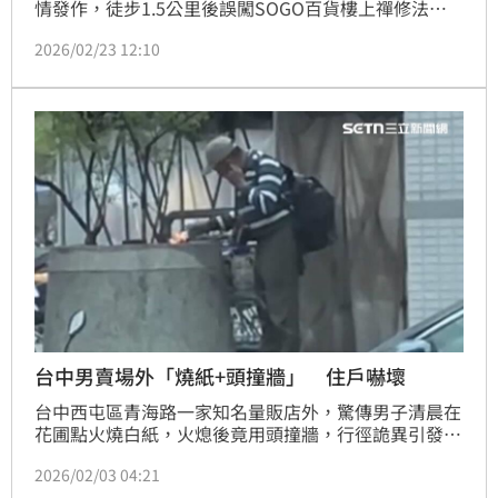
情發作，徒步1.5公里後誤闖SOGO百貨樓上禪修法
會，讓現場師姊驚覺有異報警。警方獲報趕抵，發現老
2026/02/23 12:10
翁當天已走失多達5次，儘管家中牆壁貼滿聯絡資訊，
仍難敵失智症反覆發作。考量家屬交通不便且老翁意識
不穩，警員暖心護送其平安返家，同時叮嚀家屬加強照
護。此事件凸顯失智症家庭面臨的挑戰，呼籲社會大眾
對失智長者給予更多關懷與協助。
台中男賣場外「燒紙+頭撞牆」 住戶嚇壞
台中西屯區青海路一家知名量販店外，驚傳男子清晨在
花圃點火燒白紙，火熄後竟用頭撞牆，行徑詭異引發周
邊住戶恐慌。民眾目擊後PO網，擔憂緊鄰住宅區恐釀
2026/02/03 04:21
火災。台中市警局第六分局雖未接獲報案，但已主動介