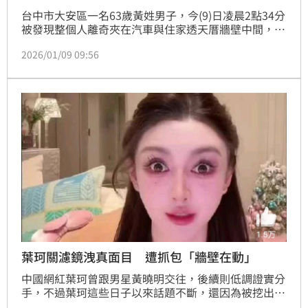
台中市大安區一名63歲黃姓男子，今(9)日凌晨2點34分
被發現整個人離奇夾在汽車與住家透天厝牆壁中間，失
去生命跡象，家人發現後立即通報119，消防人員獲報
2026/01/09 09:56
到場，緊急將人救出送往大甲李綜合醫院搶救，仍回天
乏術。警方初步研判，疑似是老舊車輛打檔不完全，導
致車輛又滑動，男子下車察看時被困住無法脫身，加上
凌晨低溫12度、體感溫度僅7度，詳細死因有待進一步
釐清。
葉珂關濾鏡洩真面目 遭抓包「牆壁在動」
中國網紅葉珂曾跟男星黃曉明交往，後續則低調證實分
手，不過葉珂這些日子以來話題不斷，還因為被挖出眾
多歷史，大動作宣布退圈，但自去年（2025）7月又悄