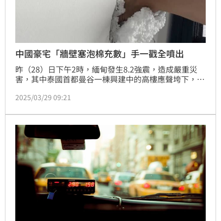
中國豪宅「牆壁塞泡棉充數」手一戳全噴出
昨（28）日下午2時，緬甸發生8.2強震，造成嚴重災
害，其中泰國首都曼谷一棟興建中的高樓應聲垮下，影
片震驚眾人，後來遭起底，這棟建物為中國央企子公司
2025/03/29 09:21
「中鐵十局」所負責。事實上，中國本土近年來除了經
濟下行導致的爛尾樓之外，就已經交屋的物件中，也傳
出過許多的偷工減料事件，日前廣東就有一處豪宅，就
被住戶發現，牆壁裡面居然用大量的「泡棉充數」。