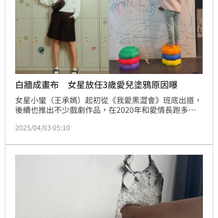
白牆成畫布 女星放任3歲愛兒塗鴉原因曝
女星小蠻（王承嫣）起初從《我愛黑澀會》班底出道，
後續也推出不少戲劇作品，在2020年和愛情長跑多年
的老公邵翔步入禮堂，婚後育有一子「至尊寶」，她也
2025/04/03 05:10
不時就會在社群中和網友分享一家人的生活點滴，近日
她談到能夠接受兒子在家中牆壁隨意塗鴉的作法，坦言
就算要重新粉刷牆壁，都沒有孩子成長來的重要。蔡佩
伶報導