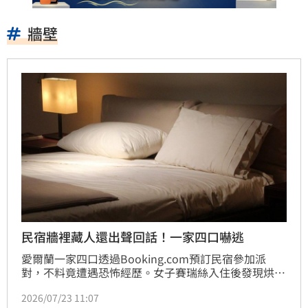
牆壁
民宿牆裡藏人還出聲回話！一家四口嚇逃
愛爾蘭一家四口透過Booking.com預訂民宿參加派
對，不料竟遭遇恐怖經歷。女子賽瑞絲入住後發現烘衣
機異常運作，並在客廳牆壁後方驚見一處暗藏密室，一
2026/07/23 11:07
名陌生男子躲在其中，嚇得一家人倉皇逃離。面對質