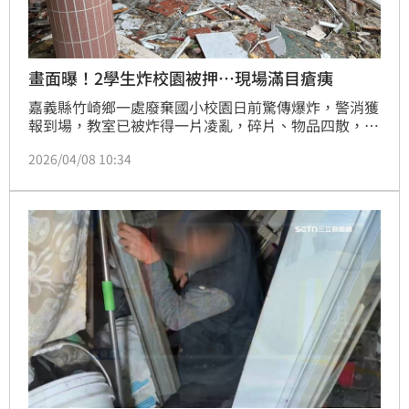
畫面曝！2學生炸校園被押…現場滿目瘡痍
嘉義縣竹崎鄉一處廢棄國小校園日前驚傳爆炸，警消獲
報到場，教室已被炸得一片凌亂，碎片、物品四散，甚
至連牆壁被炸出大洞、窗框也被炸毀，顯見當時爆炸威
2026/04/08 10:34
力之大，現場宛如災難片場景；經查認定是人為爆裂物
引爆所致，且屬「高爆性火藥」，並由檢警循線拘捕2
名涉案大學生，由檢方向法院聲押獲准，此案爆炸現場
的畫面也跟著曝光。