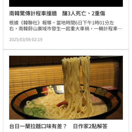
南韓驚傳計程車撞牆 釀3人死亡、2重傷
根據《韓聯社》報導，當地時間6日下午1時01分左
右，南韓蔚山廣域市發生一起重大車禍，一輛計程車因
不明原因撞上一間旅館的牆壁，造成司機
2025/03/06 02:19
台日一蘭拉麵口味有差？ 日作家2點解答