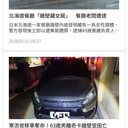
北海道餐廳「牆壁藏女屍」 餐廳老闆遭逮
日本北海道一家餐廳牆壁內被發現藏有一具女性遺體，
警方發現後立即以遺棄屍體罪，逮捕49歲餐廳負責人松
倉俊彥，而松倉俊彥被捕後也坦承犯行，承認他把遺體
2026/01/11 05:27
藏在於餐廳的牆壁裡。
寒流夜移車奪命！63歲男離奇卡牆壁受困亡