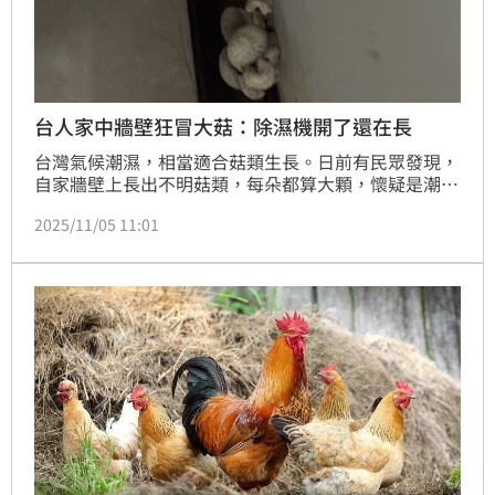
台人家中牆壁狂冒大菇：除濕機開了還在長
台灣氣候潮濕，相當適合菇類生長。日前有民眾發現，
自家牆壁上長出不明菇類，每朵都算大顆，懷疑是潮濕
所致，但開了除濕機沒用，便PO文表示「家裡牆上一
2025/11/05 11:01
直長菇類該怎麼處理？」許多人看到，紛紛提出恐是牆
壁漏水、黴菌大量孳生，可能並非單純除濕就能解決，
建議原PO找水電來看一下，如有必要得抓漏。