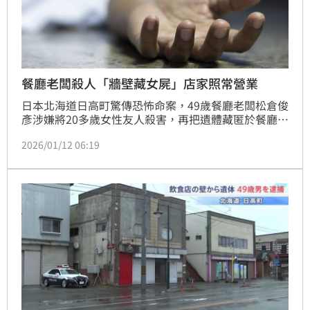
餐廳老闆殺人「牆壁藏女屍」店家照常營業
日本北海道日高町驚傳恐怖命案，49歲餐廳老闆松倉俊
彥涉嫌將20多歲女性友人殺害，再把遺體藏匿於餐廳牆
壁夾層，直到被警方查獲以前，餐廳都照常營業，讓不
2026/01/12 06:19
知情的顧客伴屍吃飯；恐怖行徑令人不寒而慄，此案曝
光後，老闆正面照也跟個曝光。