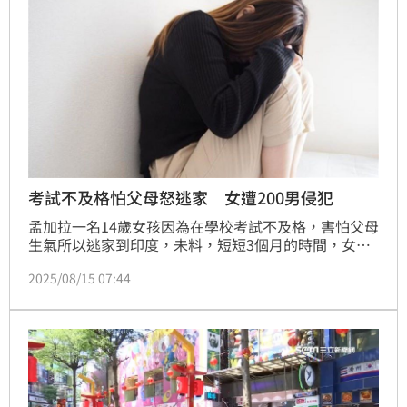
歌，習近平也致詞要求當地「全面貫徹新時代黨的治藏
方略」。
考試不及格怕父母怒逃家 女遭200男侵犯
孟加拉一名14歲女孩因為在學校考試不及格，害怕父母
生氣所以逃家到印度，未料，短短3個月的時間，女孩
慘遭300名陌生男子性侵。
2025/08/15 07:44