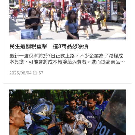
民生遭關稅重擊 這8商品恐漲價
最新一波稅率將於7日正式上路，不少企業為了減輕成
本負擔，可能會將成本轉嫁給消費者，進而提高商品售
價。包括電子產品、手錶、服飾、鞋子與酒類等大宗商
2025/08/04 11:57
品，最有可能面臨漲價衝擊。對此，高盛集團評估指
出，由於企業為緩衝關稅成本，先前已開始大量囤貨，
預計關稅影響將在未來8個月內逐步反映至消費者價
格，屆時民眾將真正感受到物價上漲的「痛感」。若美
中貿易談判在8月12日前破局，稅率恐將進一步調升。