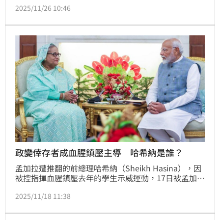
2025/11/26 10:46
因仍在調查中。
政變倖存者成血腥鎮壓主導 哈希納是誰？
孟加拉遭推翻的前總理哈希納（Sheikh Hasina），因
被控指揮血腥鎮壓去年的學生示威運動，17日被孟加拉
國際戰犯法庭判處死刑，成為孟加拉史上遭下達最嚴厲
2025/11/18 11:38
刑罰的領導人。