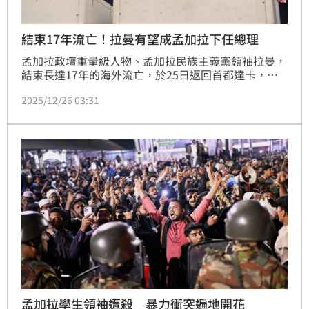
結束17年流亡！拉曼有望成孟加拉下任總理
孟加拉政壇重量級人物、孟加拉民族主義黨領袖拉曼，
結束長達17年的海外流亡，於25日返回首都達卡，為
明年2月舉行的大選全力衝刺。他向支持群眾承諾，將
2025/12/26 03:31
致力於恢復民主與經濟權利。隨著前總理哈希納在學生
抗議浪潮中下台、執政的人民聯盟面臨可能遭禁選的局
勢，孟加拉政壇權力版圖正迅速重組。外界普遍認為，
拉曼有望率領民族主義黨成為國會第一大黨，並角逐總
理大位，此次選舉也被視為孟加拉能否重返民主秩序的
關鍵考驗。
孟加拉學生領袖遭殺 暴力衝突遍地開花