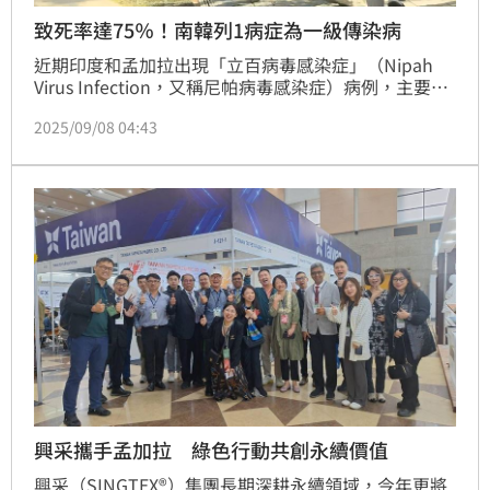
致死率達75％！南韓列1病症為一級傳染病
近期印度和孟加拉出現「立百病毒感染症」（Nipah 
Virus Infection，又稱尼帕病毒感染症）病例，主要透
過動物傳人，也可能經由污染食物或體液傳染，致死率
2025/09/08 04:43
達75％，今年已造成5人死亡。南韓疾病管理廳於今日
（8日）宣布，新增立百病毒感染症為第一級傳染病，
所有自印度和孟加拉入境的人士均需完成健康申報。
興采攜手孟加拉 綠色行動共創永續價值
興采（SINGTEX®）集團長期深耕永續領域，今年更將