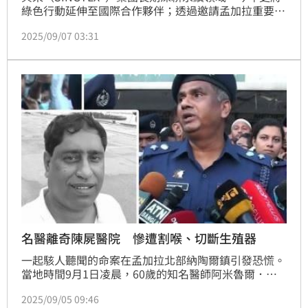
綠色行動延伸至國際合作夥伴；透過邀請孟加拉重要成
衣供應商來台，共同參與植樹活動，不僅強化了供應鏈
2025/09/07 03:31
韌性，更將永續承諾具體化，攜手夥伴共同為全球環境
盡一份心力。
名醫離奇陳屍醫院 慘遭割喉、切斷生殖器
一起駭人聽聞的命案在孟加拉北部納陶爾鎮引發恐慌。
當地時間9月1日凌晨，60歲的知名醫師阿米魯爾．伊
斯蘭（AHM Amirul Islam）被發現陳屍於他所經營的
2025/09/05 09:46
醫院內。警方與鑑識人員抵達現場時，發現其死狀極其