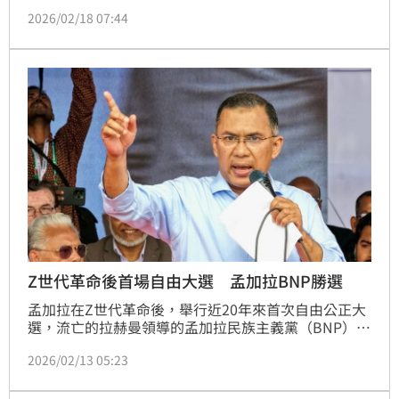
並將照片分享到臉書上，未料，卻遭迎面而來的火車撞
2026/02/18 07:44
上，他未能及時閃避，當場被撞死，當地鐵路警察獲報
到場處理這起死亡案，後續也通知死者家屬，生前自拍
的照片，也成為遺照。
Z世代革命後首場自由大選 孟加拉BNP勝選
孟加拉在Z世代革命後，舉行近20年來首次自由公正大
選，流亡的拉赫曼領導的孟加拉民族主義黨（BNP）以
壓倒性勝利重返執政，贏得203席。印度、美國與巴基
2026/02/13 05:23
斯坦皆祝賀BNP。本次選舉也被視為孟加拉重建民主的
關鍵考驗。同時，強化司法獨立並限制總理任期的「七
月憲章」公投案也高票通過。BNP承諾開啟民主新時