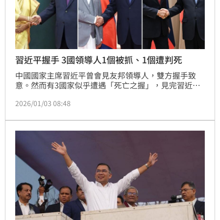
習近平握手 3國領導人1個被抓、1個遭判死
中國國家主席習近平曾會見友邦領導人，雙方握手致
意。然而有3國家似乎遭遇「死亡之握」，見完習近平
沒多久便碰上變故，孟加拉總理哈希娜（Sheikh 
2026/01/03 08:48
Hasina）被戰爭法庭判死，人逃往印度；尼泊爾總理
奧利（Khadga Prasad Oli）在人民的罵聲中下台；委
內瑞拉總統馬杜洛（Nicolas Maduro）被美國抓走。