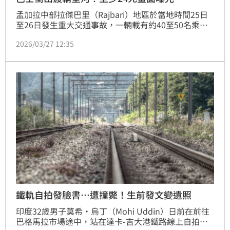
孟加拉中部拉傑巴里（Rajbari）地區於當地時間25日
至26日發生重大交通事故，一輛載有約40至50名乘客
的客運巴士，在道拉迪亞（Daulatdia）渡輪碼頭準備
2026/03/27 12:35
登船時失控，直接衝出船面墜入帕德瑪河（Padma 
River），造成至少24人死亡，另有多人失蹤，救援行
動持續進行中。
鐵軌自拍發臉書…遭撞斃！生前發文變遺照
印度32歲男子莫希·烏丁（Mohi Uddin）日前在前往
巴格馬拉市場途中，站在達卡-吉大港鐵路線上自拍，