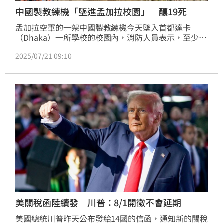
中國製教練機「墜進孟加拉校園」 釀19死
孟加拉空軍的一架中國製教練機今天墜入首都達卡
（Dhaka）一所學校的校園內，消防人員表示，至少19
人喪生。孟加拉政府則說，這起事故也造成100多人受
2025/07/21 09:10
傷。
美關稅函陸續發 川普：8/1開徵不會延期
美國總統川普昨天公布發給14國的信函，通知新的關稅