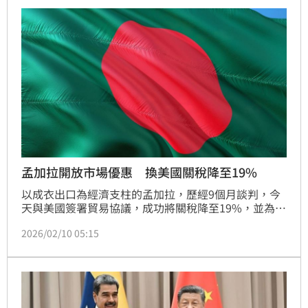
代，並對貪腐零容忍。前獨裁者哈希娜則流亡印度，並
譴責選舉為「鬧劇」。
孟加拉開放市場優惠 換美國關稅降至19%
以成衣出口為經濟支柱的孟加拉，歷經9個月談判，今
天與美國簽署貿易協議，成功將關稅降至19%，並為部
分使用美國原料所生產的紡織品與成衣，爭取到對等免
2026/02/10 05:15
稅的待遇。