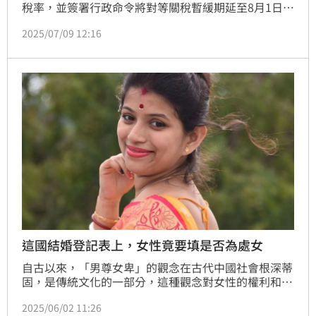
稅率，並簽署行政命令將對等關稅暫緩期延至8月1日。
他今天說，依昨天已發出的信函及即將陸續發出的信
2025/07/09 12:16
函，關稅將於8月1日開始徵收，不會給予任何延期。
這國結婚登記表上，女性竟要填是否為處女
自古以來，「男尊女卑」的觀念在古代中國社會根深蒂
固，是傳統文化的一部分，這種觀念對女性的權利和地
位造成了極大的限制；其實，不只中國，世界各地很多
2025/06/02 11:26
國家同樣存在著大男人主義，多數女性也都因此受到不