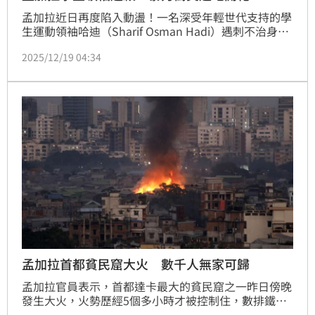
孟加拉近日再度陷入動盪！一名深受年輕世代支持的學
生運動領袖哈迪（Sharif Osman Hadi）遇刺不治身亡
後，引發當地多處大規模抗議與暴力事件。外界憂心，
2025/12/19 04:34
隨著全國大選逼近，局勢恐進一步惡化。
孟加拉首都貧民窟大火 數千人無家可歸
孟加拉官員表示，首都達卡最大的貧民窟之一昨日傍晚
發生大火，火勢歷經5個多小時才被控制住，數排鐵皮
屋化為焦黑瓦礫，數以千計的人無家可歸。目前火災原