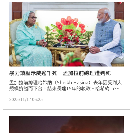
暴力鎮壓示威逾千死 孟加拉前總理遭判死
孟加拉前總理哈希納（Sheikh Hasina）去年因受到大
規模抗議而下台，結束長達15年的執政。哈希納17日
遭法院判定去年因報力鎮壓學生犯下「危害人類罪」遭
2025/11/17 06:25
判處死刑。