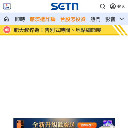
登入
即時
慈濟遭詐騙
台股怎投資
熱門
影音
熱
曝
白海豚來襲 上海多處積水轉移安置21萬
網路降
人
作