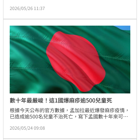
度，以每人年均僅2400美元的低成本，提供頂尖醫療
2026/05/26 11:37
品質。相較之下，人均支出高達1.35萬美元的美國僅排
第40名。這份榜單打破「花大錢才有好醫療」的迷思，
強調普及性與運作效率才是關鍵。前十強還包括南韓、
日本及泰國，而敘利亞則因戰火影響位居末座，顯示醫
療效率對國家發展的重要性。
數十年最嚴峻！這1國爆麻疹逾500兒童死
根據今天公布的官方數據，孟加拉最近爆發麻疹疫情，
已造成逾500名兒童不治死亡，寫下孟國數十年來可預
防疾病的最嚴重致命疫情。
2026/05/24 09:08