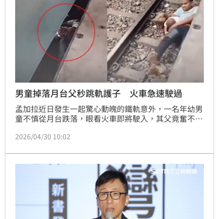
男童掉落月台父秒跳軌護子 火車急速駛過
孟加拉近日發生一起驚心動魄的鐵軌意外，一名年幼男
童不慎從月台跌落，眼看火車即將駛入，其父竟奮不顧
身跳下月台，在火車通過時用身體緊緊護住孩子，所幸
2026/04/30 10:02
父子倆平安。這段驚險過程被目擊者拍下並上傳社群，
引發熱烈討論，該名男子在生死瞬間展現的冷靜與父
愛，獲得許多人高度讚譽。