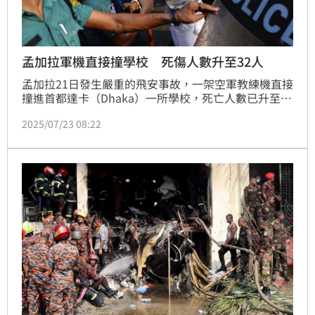
孟加拉軍機直接撞學校 死傷人數升至32人
孟加拉21日發生嚴重的飛安事故，一架空軍教練機直接
撞進首都達卡（Dhaka）一所學校，死亡人數已升至32
人。意外發生後學生們群起激憤在校園內外進行激烈抗
2025/07/23 08:22
議，但軍方對學生的訴求不只無正面回應，甚至暴力驅
逐抗議群眾，讓民眾憤怒情緒達到顛峰。此外，軍方對
於事件的說詞也與事實呈現矛盾落差。