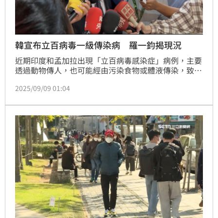
韓宣布立百病毒一級傳染病 羅一鈞揭現況
近期印度和孟加拉出現「立百病毒感染症」病例，主要
透過動物傳人，也可能經由污染食物或體液傳染，致死
率達75％，今年已造成5人死亡。南韓疾病管理廳於8
2025/09/09 01:04
日宣布，新增立百病毒感染症為第一級傳染病，所有自
印度和孟加拉入境的人士均須完成健康申報。外界好奇
我國是否也會有所調整？疾管署長羅一鈞今（9）日表
示，整體評估來說，國際疫情尚未有明顯改變，也會持
續觀察國際疫情變化。（記者：簡浩正）