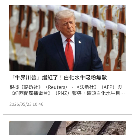
「牛界川普」爆紅了！白化水牛吸粉無數
根據《路透社》（Reuters）、《法新社》（AFP）與
《紐西蘭廣播電台》（RNZ）報導，這頭白化水牛目前
飼養在孟加拉納拉揚甘傑（Narayanganj）一處農場，
2026/05/23 10:46
今年4歲、體重約700公斤。由於額頭前方垂下一撮相
當醒目的金色長毛，加上奶油白皮膚與粉紅色鼻子，外
型意外神似川普經典金髮造型，因此照片曝光後迅速在
社群平台爆紅。