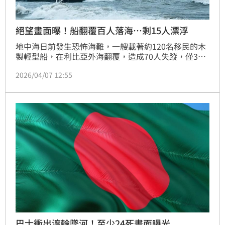
絕望畫面曝！船翻覆百人落海…剩15人漂浮
地中海日前發生恐怖海難，一艘載著約120名移民的木
製輕型船，在利比亞外海翻覆，造成70人失蹤，僅32
人獲救的悲劇，倖存者則被送往義大利蘭佩杜薩島
2026/04/07 12:55
（Lampedusa）；這起事故，搜救畫面由德國救援組
織「海上觀察」（Sea-Watch）的偵察機發現遇難船
隻，撞見海難船隻翻覆，僅15人死抱殘骸保命，令人揪
心的一幕也引發熱議。
巴士衝出渡輪墜河！至少24死畫面曝光