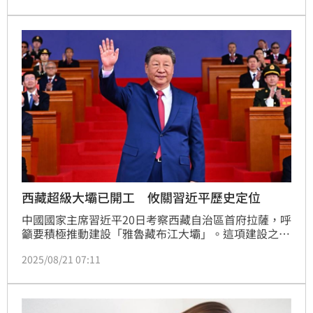
悽慘，不僅頸部有明顯的割喉傷口，身上多處刀傷，生
殖器甚至被殘忍切除。這起命案不僅讓震驚社會，更因
死者的多重身分，引發了政治謀殺的揣測。
西藏超級大壩已開工 攸關習近平歷史定位
中國國家主席習近平20日考察西藏自治區首府拉薩，呼
籲要積極推動建設「雅魯藏布江大壩」。這項建設之所
以引人注目，是因為建設金額不但高達1.2億、完工將
2025/08/21 07:11
成為史上規模最大的基礎建設之一，且因掌控上游水
源，讓下游的國家如印度孟加拉等國已憂心水資源問
題。此外，習近平21日也出席慶祝西藏自治區成立60
周年活動，約有2萬人出席，在布達拉宮廣場，大唱紅