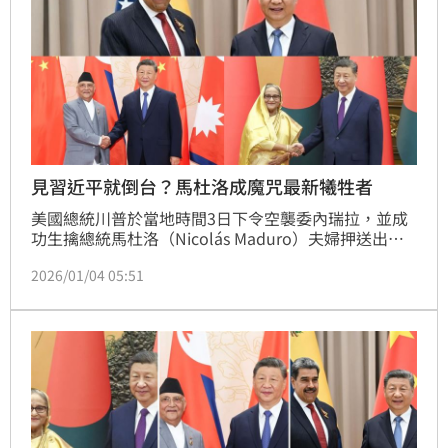
見習近平就倒台？馬杜洛成魔咒最新犧牲者
美國總統川普於當地時間3日下令空襲委內瑞拉，並成
功生擒總統馬杜洛（Nicolás Maduro）夫婦押送出
境。此事引發國際熱議，因馬杜洛去年5月才在莫斯科
2026/01/04 05:51
與中國國家主席習近平會晤並開心握手，網友盤點發
現，繼尼泊爾與孟加拉總理後，馬杜洛成為又一位見過
習近平後倒台的「一帶一路」國家領袖，令「死亡之
握」魔咒傳說甚囂塵上。