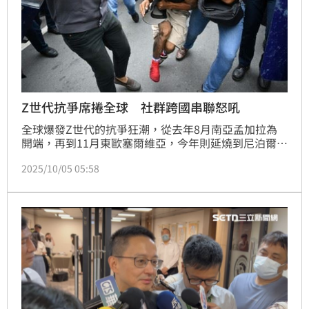
Z世代抗爭席捲全球 社群跨國串聯怒吼
全球爆發Z世代的抗爭狂潮，從去年8月南亞孟加拉為
開端，再到11月東歐塞爾維亞，今年則延燒到尼泊爾，
東南亞的印尼、菲律賓與東帝汶，以及南美秘魯，東非
2025/10/05 05:58
肯亞與馬達加斯加，還有北非的摩洛哥等地。美國《新
聞周刊》3日分析，對經濟不穩現狀的集體不滿，再加
上社群媒體推波助瀾，才讓年輕人的怒火一點就著，利
用網路的串聯衝撞傳統權力結構，甚至重塑當代政治格
局。