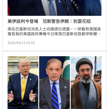
美伊談判今登場 范斯警告伊朗：別耍花招
兩名巴基斯坦消息人士向路透社透露，一架載有美國高
層官員的美國政府專機今日降落巴基斯坦首都伊斯蘭馬
巴德，準備與伊朗舉行和平談判。
2026/04/11 03:03