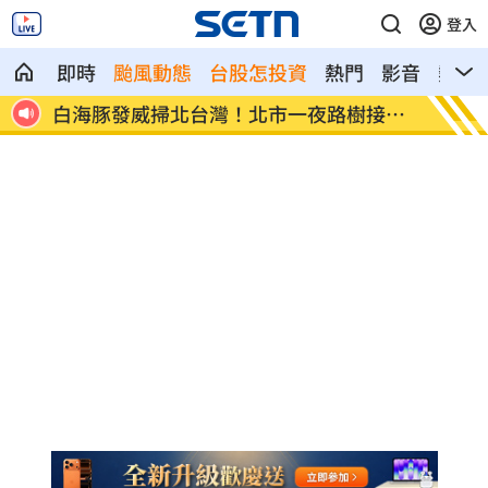
登入
即時
颱風動態
台股怎投資
熱門
影音
熱搜
大壓
白海豚發威掃北台灣！北市一夜路樹接連
綠擋下
倒
隊