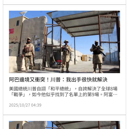
再惡化。
阿巴邊境又衝突！川普：我出手很快就解決
美國總統川普自詡「和平總統」，自誇解決了全球8場
「戰爭」，如今他似乎找到了名單上的第9場。阿富汗
與巴基斯坦26日進入和談第二天，但巴國指控，武裝份
2025/10/27 04:39
子從阿國越境襲擊。當天人在東協（ASEAN）峰會的
川普，聽聞消息稱，他出手「很快」（very quickly）
就能平息衝突。