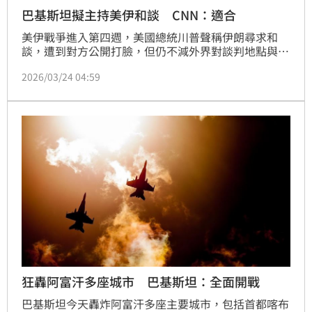
巴基斯坦擬主持美伊和談 CNN：適合
美伊戰爭進入第四週，美國總統川普聲稱伊朗尋求和
談，遭到對方公開打臉，但仍不減外界對談判地點與形
式的猜測。CNN於24日報導，巴基斯坦盛傳當地是雙
2026/03/24 04:59
方面談的地點，而這可是有好理由。
狂轟阿富汗多座城市 巴基斯坦：全面開戰
巴基斯坦今天轟炸阿富汗多座主要城市，包括首都喀布