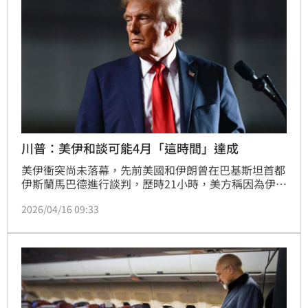
川普：美伊和談可能4月「這時間」達成
美伊衝突尚未落幕，先前美國和伊朗曾在巴基斯坦首都
伊斯蘭馬巴德進行談判，歷時21小時，美方稱因為伊朗
不放棄核武，導致談判破裂。而最新消息則指出，美國
2026/04/16 09:33
很有可能在4月下旬跟伊朗達成相關協議。