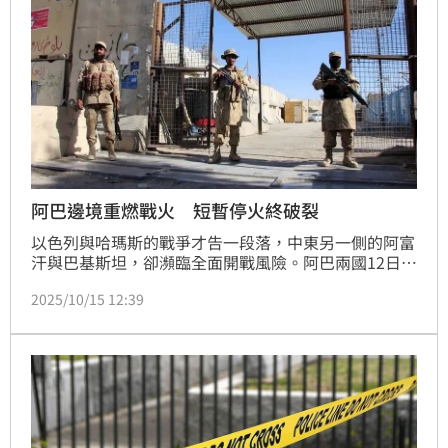
阿巴邊境重燃戰火 短暫停火終破裂
以色列與哈瑪斯的戰爭才告一段落，中東另一側的阿富
汗與巴基斯坦，卻瀕臨全面開戰風險。阿巴兩國12日，
才經卡達與沙烏地阿拉伯斡旋，達成邊境停火，但14日
2025/10/15 12:39
雙方又大打出手，並互控對方挑起戰火。