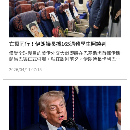
亡靈同行！伊朗議長攜165遇難學生照談判
備受全球矚目的美伊外交大戰即將在巴基斯坦首都伊斯
蘭馬巴德正式引爆。就在談判前夕，伊朗議長卡利巴夫
（Mohammad Bagher Ghalibaf）在社群平台發布了
2026/04/11 07:15
一張震撼國際的機艙照片。照片中，他身旁的商務艙座
椅並非隨行官員，而是擺滿了在 2 月 28 日空襲中罹難
的米納卜（Minab）女子學校學生遺照，座椅上還放著
沾滿塵土的書包與鮮花。卡利巴夫感性發文稱這些孩子
是「我這次飛行的同伴」，此舉被視為德黑蘭在談判桌
前發動的強大輿論攻勢，意圖將平民傷亡議題化為談判
桌上的沉重籌碼。