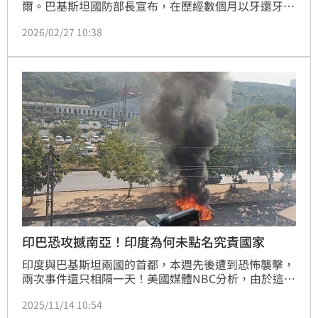
爾。巴基斯坦國防部長宣布，在歷經數個月以牙還牙的
衝突後，這兩個鄰國處於「公開交戰」狀態。
2026/02/27 10:38
印巴恐攻撼南亞！印度為何未點名究責國家
印度與巴基斯坦兩國的首都，本週先後遭到恐怖襲擊，
兩次事件還只相隔一天！美國媒體NBC分析，由於這波
連環恐攻，南亞緊張局勢全面升溫，不只印、巴兩國瀕
2025/11/14 10:54
臨今年二度開戰的風險，巴基斯坦與阿富汗的關係同樣