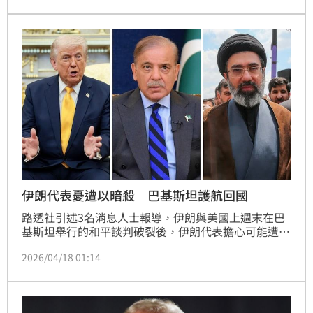
伊朗代表憂遭以暗殺 巴基斯坦護航回國
路透社引述3名消息人士報導，伊朗與美國上週末在巴
基斯坦舉行的和平談判破裂後，伊朗代表擔心可能遭到
以色列暗殺，於是巴基斯坦空軍採取大規模行動護送他
2026/04/18 01:14
們返國。