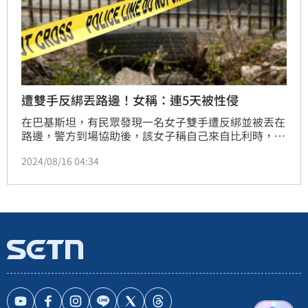
遭雙手反綁丟路邊！女稱：連5天被性侵
在巴基斯坦，有民眾發現一名女子雙手遭反綁並被丟在
路邊，警方到場協助後，該女子稱自己來自比利時，曾
遭多名男子連續性侵長達5天，警方也根據她的證詞逮
2024/08/16 04:34
捕一名嫌犯。而嫌犯聲稱女子的精神狀況不正常，身上
未有任何證件，警方實際查證，比利時大使館確實沒有
該女子到巴基斯坦旅遊的紀錄。案情細節有待進一步釐
清。