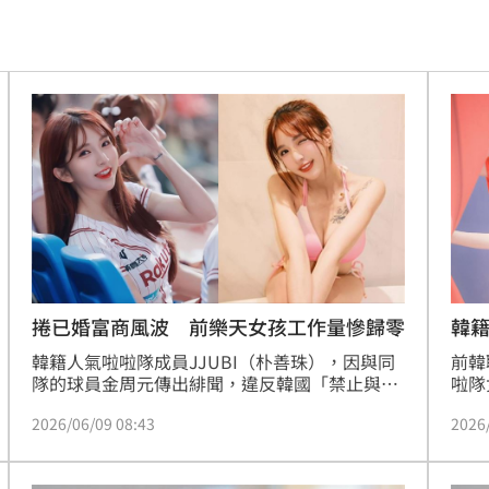
！
01:03
47
油
00:43
擊
00:41
0萬
00:36
、加
00:31
韓
捲已婚富商風波 前樂天女孩工作量慘歸零
前韓
韓籍人氣啦啦隊成員JJUBI（朴善珠），因與同
原因
00:26
啦隊
隊的球員金周元傳出緋聞，違反韓國「禁止與同
Yo
隊或特定球員戀愛」的規則，遭到球團封殺，因
2026
2026/06/09 08:43
整的
此她選擇來台發展。啦啦隊有許多規定，一旦越
離開
界，就有可能遭到球團封殺。
槓警
00:23
將開