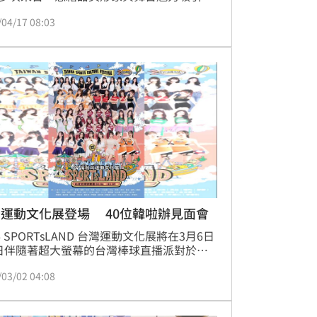
迷支持。然而，15日她卻無預警在IG發表長
/04/17 08:03
坦言長期遭受職場霸凌與言語暴力，並宣布
啦啦隊員身分、無限期停工。16日接受訪問
她進一步透露，一名外包行銷公司的組長A
次對她惡言相向，甚至威脅「不好好做我就
妳們」。
運動文化展登場 40位韓啦辦見面會
6 SPORTsLAND 台灣運動文化展將在3月6日
日伴隨著超大螢幕的台灣棒球直播派對於花
艷館展開！今年持續擴大規模，從體育賽事
/03/02 04:08
動文化再到應援文化，活動豐富多元，而且
下載「SPORTsLAND APP」即可免費入場，
還有多項會員任務可以累積MVP POINTS，