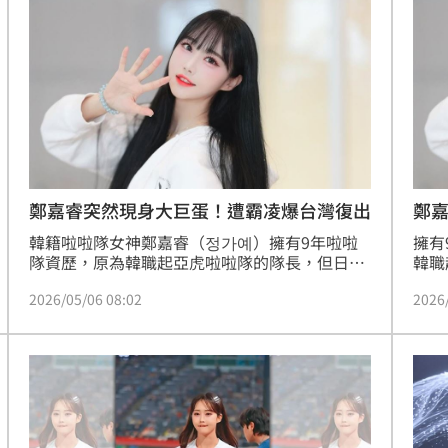
鎮濤
00:22
趨緩
00:19
懂事
00:12
打點
23:59
鄭嘉睿突然現身大巨蛋！遭霸凌爆台灣復出
鄭
韓籍啦啦隊女神鄭嘉睿（정가예）擁有9年啦啦
擁有
23:53
隊資歷，原為韓職起亞虎啦啦隊的隊長，但日前
韓職
卻因遭受職場霸凌，以至於她身心無法負荷，決
霸凌
:48
2026/05/06 08:02
2026
定退出效力多年的球隊，並表示將休息一陣子，
年的
沒想到昨（5）日卻被眼尖球迷「野生鄭嘉睿」
睿親
現身台北大巨蛋，疑似已悄悄為來台發展鋪路。