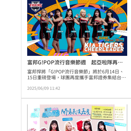
發外界震驚與不捨。
富邦G!POP流行音樂節週 起亞啦隊再助
陣
富邦悍將「G!POP流行音樂節」將於6月14日、
15日重磅登場，球團再度攜手富邦證券集結台、
韓好歌嗨翻臺北大巨蛋，悍將們將穿上本季第二
2025/06/09 11:42
套「藍鑽迷彩」主題球衣，主題日兩天進場將贈
送GUARDIANS 應援手燈，讓全場隨著音樂節奏
一同閃耀，去年來台參與主題日引起轟動的韓職
起亞虎「KIA TIGERS CHEERLEADER」將再度來
台，與Fubon Angels同場應援！