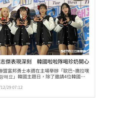
多人可以用實際行為一起參與到台灣的運動
之中！
林志傑表現深刻 韓國啦啦隊喝珍奶開心
G聯盟富邦勇士本週在主場舉辦「歐巴~撒拉嘿
랑해요」韓國主題日，除了邀請4位韓國安
官庄赤紅火箭啦啦隊來台外，談到在台灣應
/12/29 07:12
鄭嘉睿對42歲林志傑的表現印象深刻，千昭
到台灣實際品嘗珍珠奶茶，喝得很開心，29
上還想去吃小籠包。