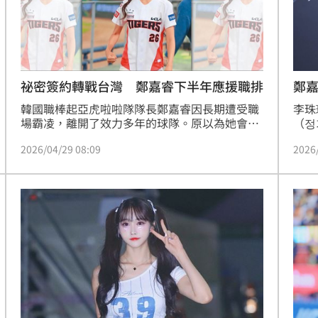
成形
12:00
」氣
12:00
祕密簽約轉戰台灣 鄭嘉睿下半年應援職排
鄭
場！
10:30
韓國職棒起亞虎啦啦隊隊長鄭嘉睿因長期遭受職
李珠
熱潮
場霸凌，離開了效力多年的球隊。原以為她會轉
（정
10:00
戰其他韓國球團，但本刊掌握獨家消息，鄭嘉睿
罵與
2026/04/29 08:09
2026
在輿論壓力下，決定轉換新環境重新出發，近日
動也
15
確定簽約台灣經紀公司，預計在下半年就能在球
（2
場見到她跳應援舞的身姿。
針對