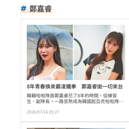
定投10年翻逾5倍 這檔吸引存股族卡位
鄭嘉睿
新／四指齊揚！台指期飆破500點
00:48
慈濟遭詐10.6億元！全款拿回解方曝
00:
稱龍蝦咬完就吐 爆李世宗要信徒喝精
樂天女孩淚揭往事 愛意表達障礙遭重
一張百萬太貴！他公開高價股買法：賺3
獨／海外遊學增強外語 台人夯英、美
8年青春換來霸凌鐵拳 鄭嘉睿拋一切來台
韓籍啦啦隊員鄭嘉睿花了8年的時間，從練習
長尾獼猴失控狂襲居民！官方追查異常
生、副隊長，一路苦熬成為韓國起亞虎啦啦隊
長，原本外界看好她的前景，但她卻因長期遭職
伊波拉失控！專家憂病毒恐已突變
00:23
2026/07/16 05:27
場霸凌，選擇離開自己熟悉的環境，毅然來台重
新出發。她希望能回歸單純隊員的角色，把心力
飲料空盒找嘸地方丟 騎車咬著遭攔查
專注在表演上，不再肩負照顧整個團隊的重擔。