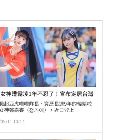
籍女神遭霸凌1年不忍了！宣布定居台灣
職起亞虎啦啦隊長、資歷長達9年的韓籍啦
女神鄭嘉睿（정가예），近日登上
uTuber「那個女神Judy」頻道，首度以較完
/05/11 10:47
方式談及自己在韓國職場遭霸凌、最終決定
原隊的過程。同時她也在節目中鬆口，近來
始住在台灣，打算先好好休息、學中文。