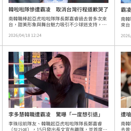
韓啦啦隊慘遭霸凌 取消台灣行程道歉哭了
霸
南韓職棒起亞虎啦啦隊隊長鄭嘉睿過去曾多次來
南韓
台，甜美形象與舞台魅力吸引不少球迷支持，怎
來台
料她今（15）日突然發出長文，震撼宣布辭去啦
持。
2026/04/18 12:24
2026
啦隊身分，並首度揭露自己長期在職場上遭受辱
日她
罵與言語暴力，甚至在比賽開始前因強烈恐懼躲
司的
進廁所痛哭，身心狀況亮起紅燈，引發外界震驚
好好
與不捨。而原訂今（18）日來台參與活動的行程
歉。
也臨時取消，對此鄭嘉睿特地透過在台韓籍
目專
YTR「DenQ」的頻道親自向台、韓粉絲致歉
劣態
了。
李多慧韓職遭霸凌 驚曝「一度想引退」
遭
李珠珢前隊友、韓職起亞虎啦啦隊隊長鄭嘉睿
南韓
（정가예），15日發出長文宣布離隊，並首度揭
去曾