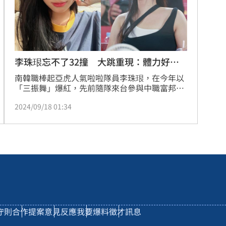
李珠珢忘不了32撞 大跳重現：體力好重
要
南韓職棒起亞虎人氣啦啦隊員李珠珢，在今年以
「三振舞」爆紅，先前隨隊來台參與中職富邦悍
將主題日後更是人氣爆棚，被稱作「啦啦隊
2024/09/18 01:34
AI」。近日她與隊友接受韓媒訪問，談起台灣應
援文化，眾人們紛紛表示被富邦悍將應援曲〈Go 
Stronger〉洗腦，更搞笑重現經典的「32撞」。
林汝珊
守則
合作提案
意見反應
我要爆料
徵才訊息