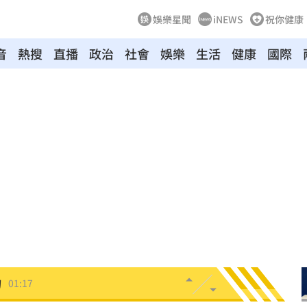
娛樂星聞
iNEWS
祝你健康
音
熱搜
直播
政治
社會
娛樂
生活
健康
國際
報酬
01:45
！
01:20
物
01:17