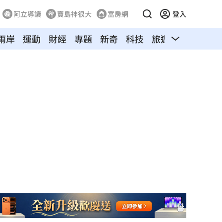
阿立導讀
寶島神很大
富房網
登入
兩岸
運動
財經
專題
新奇
科技
旅遊
汽車
寵物