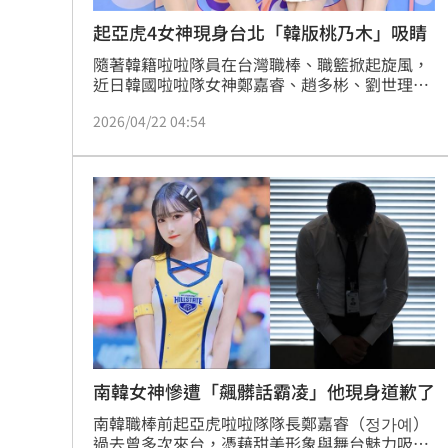
起亞虎4女神現身台北「韓版桃乃木」吸睛
隨著韓籍啦啦隊員在台灣職棒、職籃掀起旋風，
近日韓國啦啦隊女神鄭嘉睿、趙多彬、劉世理、
以及老么申惠齡四人也驚喜現身台北參加活動。
2026/04/22 04:54
四位女孩不僅展現了超強的活力，更在專訪中大
秀中文、分享台灣美食清單，甚至透露了未來來
台長期的發展意願，讓現場粉絲尖叫不斷！
南韓女神慘遭「飆髒話霸凌」他現身道歉了
南韓職棒前起亞虎啦啦隊隊長鄭嘉睿（정가예）
過去曾多次來台，憑藉甜美形象與舞台魅力吸引