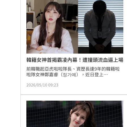
63歲章小蕙吐露心聲：後悔當年嫁給鍾
白海豚颱風擺盪逼近！雨到「這時」才
最遺憾童年記憶空白 禹菡：當年真不
每股配12.8元的它 Ｑ2營收曝光
00:00
連續2場安打！ 林安可掃二壘打貢獻1
韓籍女神首揭霸凌內幕！遭撞頭流血逼上場
前韓職起亞虎啦啦隊長、資歷長達9年的韓籍啦
歐洲避暑天堂失守！地中海熱到像溫泉
啦隊女神鄭嘉睿（정가예），近日登上
YouTuber「那個女神Judy」頻道，首度以較完
3歲米格魯偷吃軟糖 被催吐後好有戲
23
2026/05/10 09:23
整的方式談及自己在韓國職場遭霸凌、最終決定
離開原隊的過程。同時她也在節目中鬆口，近來
會在台灣生活，打算先好好休息、學中文，並把
台灣彩券開獎直播中
20:31
先前因風波而延期的粉絲活動補回來，等狀態準
備好再正式與大家見面。
LIVE三立+24小時直播
15:27
三立iNEWS新聞台線上直播
18:00