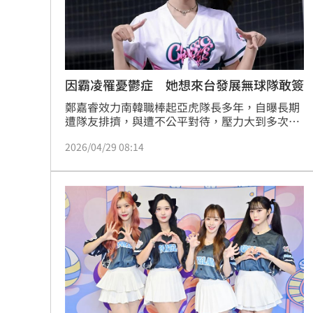
商場戰國來臨 台中「頂奢大道」逐漸
台彩父親節推新刮刮樂千萬頭獎超「爸
因霸凌罹憂鬱症 她想來台發展無球隊敢簽
「拍片人的多重宇宙」職涯論壇9/12登
鄭嘉睿效力南韓職棒起亞虎隊長多年，自曝長期
8國球員齊聚高雄 Formosa 7s掀足球
遭隊友排擠，與遭不公平對待，壓力大到多次躲
到廁所哭，身心受創情況下，做出退團的決定。
2026/04/29 08:14
而退團後的她，立刻有經紀公司找上門，讓她決
理想混蛋號召粉絲跨海追星吃美食！
18:
定離開家鄉韓國，並將在今年來台發展，展開她
的新生活。