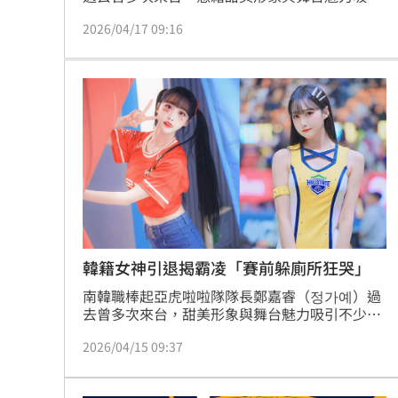
不少球迷支持。近日卻爆出因嚴重霸凌而離開啦
2026/04/17 09:16
啦隊圈，16日她更接受訪問時，進一步透露，一
名外包行銷公司的組長A曾多次對她惡言相向，
甚至威脅「不好好做我就殺了妳們」，對此該名
加害人也出面道歉了。
韓籍女神引退揭霸凌「賽前躲廁所狂哭」
南韓職棒起亞虎啦啦隊隊長鄭嘉睿（정가예）過
去曾多次來台，甜美形象與舞台魅力吸引不少球
迷支持，怎料她今（15）日突然發出長文，震撼
2026/04/15 09:37
宣布辭去啦啦隊身分，並首度揭露自己長期在職
場上遭受辱罵與言語暴力，甚至在比賽開始前因
強烈恐懼躲進廁所痛哭，身心狀況亮起紅燈，引