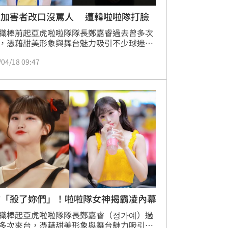
凌加害者改口沒罵人 遭韓啦啦隊打臉
職棒前起亞虎啦啦隊隊長鄭嘉睿過去曾多次
，憑藉甜美形象與舞台魅力吸引不少球迷支
近日卻爆出因嚴重霸凌而離開啦啦隊圈，16
/04/18 09:47
更接受訪問時進一步透露，一名外包行銷公
組長A曾多次對她惡言相向，甚至威脅「不
做我就殺了妳們」，對此該名加害者出面道
怎料，此事輿論不斷擴大，甚至吸引韓媒節
題報導，意外揭露加害者「表裡不一」的惡
度。
嗆「殺了妳們」！啦啦隊女神揭霸凌內幕
職棒起亞虎啦啦隊隊長鄭嘉睿（정가예）過
多次來台，憑藉甜美形象與舞台魅力吸引不