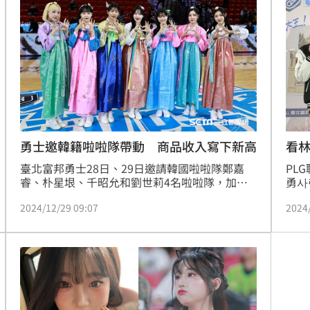
讓更
文化
勇士邀韓籍啦啦隊帶動 商品收入寫下新高
看
臺北富邦勇士28日、29日邀請韓國啦啦隊鄭嘉
PL
睿、朴星垠、千昭允和劉世莉4名啦啦隊，加上
勇사
新韓援金子仁加持，勇士2場賽事進場人數都超
養正
2024/12/29 09:07
2024
過6000人，門票2場賺進將近500萬，商品方面
援，
也創下佳績進帳總計進帳超過155萬。
允來
日晚