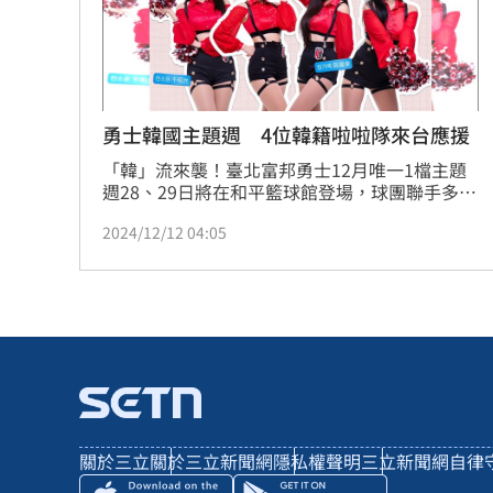
勇士韓國主題週 4位韓籍啦啦隊來台應援
「韓」流來襲！臺北富邦勇士12月唯一1檔主題
週28、29日將在和平籃球館登場，球團聯手多家
韓國知名品牌，共同規劃「歐巴~撒拉嘿勇사랑
2024/12/12 04:05
해요」韓國主題活動，並邀請鄭嘉睿、朴星垠、
千昭允和劉世莉4位韓國安養正官庄赤紅火箭啦
啦隊女孩一起來到台灣應援，Fubon Angels韓
籍新成員金渡娥也會首度和球迷們見面！
關於三立
關於三立新聞網
隱私權聲明
三立新聞網自律