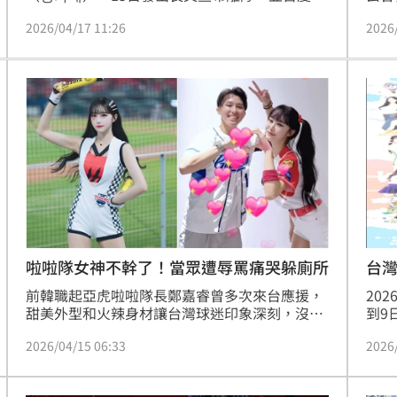
露自己長期在職場上遭受辱罵與言語暴力，還曾
少球
2026/04/17 11:26
2026
因強烈恐懼躲進廁所痛哭，韓國職場霸凌現象引
文，
發高度關注。事實上，韓籍女神李多慧過去效力
辭去
於韓職時也曾被刻意孤立，導致她一度萌生不想
時，
再跳啦啦隊的念頭。
曾多
殺了
啦啦隊女神不幹了！當眾遭辱罵痛哭躲廁所
台灣
前韓職起亞虎啦啦隊長鄭嘉睿曾多次來台應援，
202
甜美外型和火辣身材讓台灣球迷印象深刻，沒想
到9
到一向開朗有元氣的她今（15日）透過社群媒體
博爭
2026/04/15 06:33
2026
發文，表示自己在工作時當眾受到辱罵，長期壓
到運
抑累積的不安和憂鬱終於爆發，將中斷一切工作
只要
並且進醫院接受治療。
現場