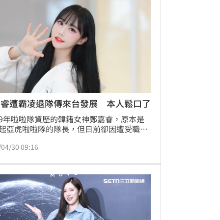
嘉睿遭霸凌退隊傳來台發展 本人鬆口了
9年啦啦隊資歷的韓籍女神鄭嘉睿，原本是
起亞虎啦啦隊的隊長，但日前卻因遭受職場
，以至於她身心無法負荷，決定退出效力多
/04/30 09:16
球隊，如今更傳出要來台發展，對此，鄭嘉
自透露未來動向。蔡佩伶報導