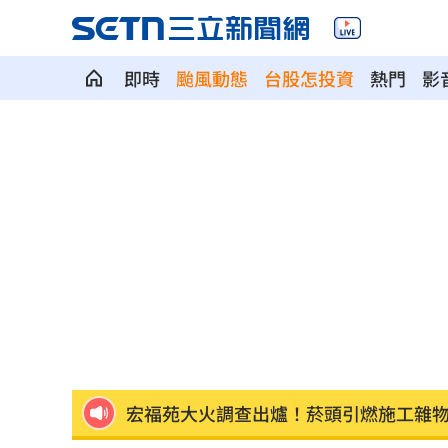
即時
颱風動態
台股怎投資
熱門
影
台股暴跌誰最能扛 高含金這幾檔繳正
Q2獲利年增221% 愛普*EPS衝4.18元
宏福苑大火調查出爐！菸頭引燃施工雜