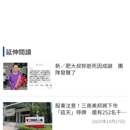
延伸閱讀
新／肥大叔猝逝死因成謎　團
隊發聲了
股東注意！三商美邦將下市
「這天」停牌 還有252名千張
大戶
(2025年10月17日)