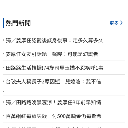
熱門新聞
更多
獨／姜厚任認愛後談身後事：走多久算多久
姜厚任女友引話題 醫曝：可能是幻謊者
田路路生活拮据!74歲司馬玉嬌不忍疾呼1事
台玻夫人稱長子2原因逝 兒媳嗆：我不信
獨／田路路晚景淒涼！姜厚任3年前早知情
百萬網紅遭騙失蹤 付500萬贖金仍遭撕票