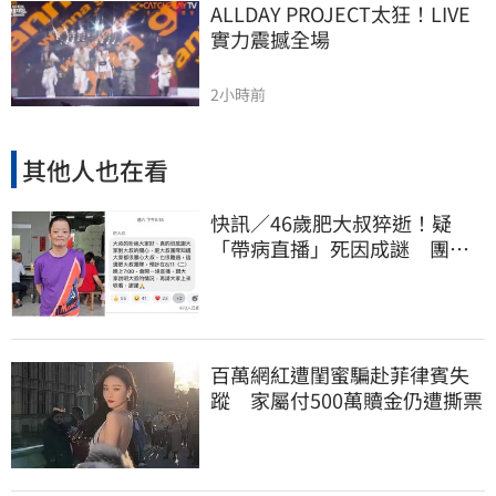
ALLDAY PROJECT太狂！LIVE
實力震撼全場
2小時前
其他人也在看
快訊／46歲肥大叔猝逝！疑
「帶病直播」死因成謎 團隊
「證實1事」發聲
百萬網紅遭閨蜜騙赴菲律賓失
蹤 家屬付500萬贖金仍遭撕票