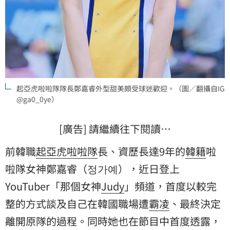
起亞虎啦啦隊隊長鄭嘉睿外型甜美頗受球迷歡迎。（圖／翻攝自IG
@ga0_0ye）
[廣告] 請繼續往下閱讀…
前韓職
起亞虎
啦啦隊
長、資歷長達9年的
韓籍
啦
啦隊女神
鄭嘉睿（정가예），近日登上
YouTuber「那個女神
Judy
」頻道，首度以較完
整的方式談及自己在韓國職場遭
霸凌
、最終決定
離開原隊的過程。同時她也在節目中首度透露，