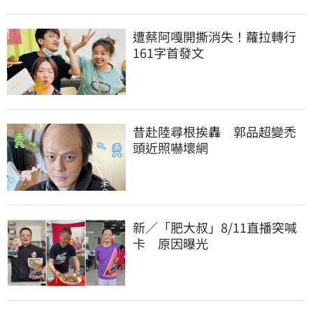
遭蔡阿嘎開撕消失！蘿拉轉行
161字首發文
昔赴陸尋根挨轟　郭品超變禿
頭近照嚇壞網
新／「肥大叔」8/11直播突喊
卡　原因曝光