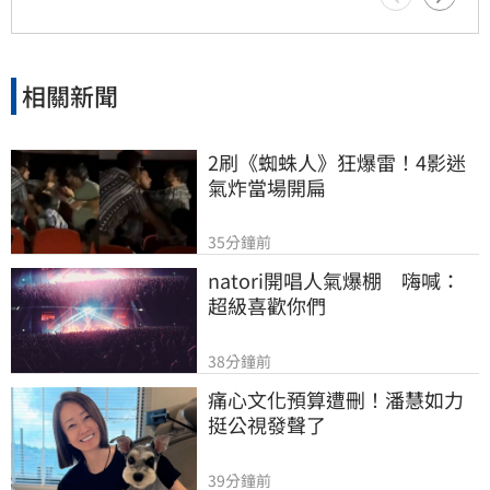
相關新聞
2刷《蜘蛛人》狂爆雷！4影迷
氣炸當場開扁
35分鐘前
natori開唱人氣爆棚　嗨喊：
超級喜歡你們
38分鐘前
痛心文化預算遭刪！潘慧如力
挺公視發聲了
39分鐘前