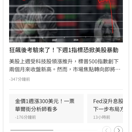
狂飆後考驗來了！下週1指標恐掀美股暴動
美股上週受科技股領漲推升，標普500指數創下
兩個月來收盤新高。然而，市場焦點轉向即將公
布的7月消費者物價指數（CPI），該數據將成為
-347分鐘前
檢驗通膨壓力與聯準會（Fed）貨幣政策的關
鍵。經濟學家預期CPI年增率為3.4%，若數據反
彈恐引發股市拋售。目前市場對9月升息的預期
金價1週漲300美元！一票
Fed沒升息股市
因就業數據疲軟而降溫，但油價波動與通膨焦慮
華爾街分析師看多
下一步布局方向
仍是主要風險。
-176分鐘前
13小時前