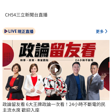
CH54三立新聞台直播
現正直播
更多
政論留友看 6大王牌政論一次看！24小時不斷電的民
主流水席 歡迎入座