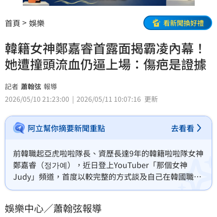
首頁
娛樂
看新聞換好禮
韓籍女神鄭嘉睿首露面揭霸凌內幕！
她遭撞頭流血仍逼上場：傷疤是證據
記者
蕭翰弦
報導
2026/05/10 21:23:00
2026/05/11 10:07:16
更新
阿立幫你摘要新聞重點
去看看
前韓職起亞虎啦啦隊長、資歷長達9年的韓籍啦啦隊女神
鄭嘉睿（정가예），近日登上YouTuber「那個女神
Judy」頻道，首度以較完整的方式談及自己在韓國職場
遭霸凌、最終決定離開原隊的過程。同時她也在節目中
鬆口，近來會在台灣生活，打算先好好休息、學中文，
娛樂中心／蕭翰弦報導
並把先前因風波而延期的粉絲活動補回來，等狀態準備