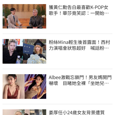
獲黃仁勳告白最喜歡K-POP女
歌手！華莎竟笑認：一開始不
識他是誰
粉絲Mina輕生後首露面！西村
力演唱會狀態超好 喊話粉
絲：我們心意相通
Albee激戰忘鎖門！男友媽開門
嚇壞 目睹她全裸「坐她兒子
身上」
姜厚任小24歲女友背景遭質