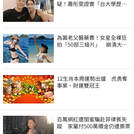
疑！蕭彤雯證實「台大學歷是
真的」文章更超齡
為籌老父醫藥費！女星全裸狂
拍「50部三級片」 崩潰大
哭：沒靈魂了
12生肖本周運勢出爐 虎勇奪
事業、財運雙冠王
百萬網紅遭閨蜜騙赴菲律賓失
蹤 家屬付500萬贖金仍遭撕票