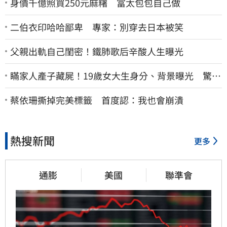
身價千億照買250元麻糬 富太包包自己做
二伯衣印哈哈鄙卑 專家：別穿去日本被笑
父親出軌自己閨密！鐵肺歌后辛酸人生曝光
瞞家人產子藏屍！19歲女大生身分、背景曝光 驚見
「產檢紀錄全空白」
蔡依珊撕掉完美標籤 首度認：我也會崩潰
熱搜新聞
更多
通膨
美國
聯準會