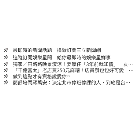
最即時的新聞話題 追蹤訂閱三立新聞網
追蹤訂閱娛樂星聞 給你最即時的娛樂星鮮事
獨家／田路路晚景淒涼！姜厚任「3年前就知情」 友人
私下援助內幕曝光
「千億富太」老店買250元麻糬！店員讚包包好可愛 笑
回：我自己做的
做到這點才有資格說愛你
PR
簡舒培問蔣萬安：決定北市停班停課的人，到底是台北
市長，還是氣象署？