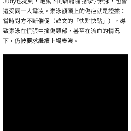
Judy也提到，她旗下的韓籍啦啦隊李素泳，也曾
遭受同一人霸凌。素泳額頭上的傷疤就是證據：
當時對方不斷催促（韓文的「快點快點」），導
致素泳在慌張中撞傷頭部，甚至在流血的情況
下，仍被要求繼續上場表演。