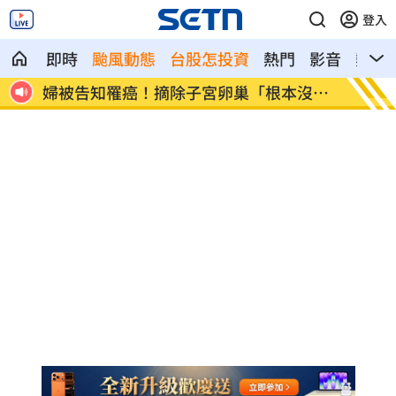
登入
即時
颱風動態
台股怎投資
熱門
影音
熱搜
署至俄
婦被告知罹癌！摘除子宮卵巢「根本沒
颱風影
病」