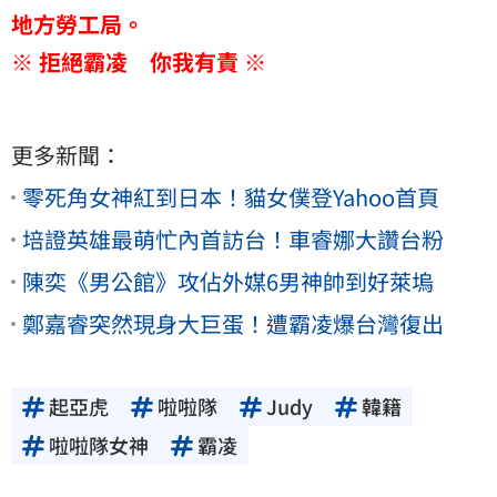
地方勞工局。
※ 拒絕霸凌 你我有責 ※
更多新聞：
零死角女神紅到日本！貓女僕登Yahoo首頁
培證英雄最萌忙內首訪台！車睿娜大讚台粉
陳奕《男公館》攻佔外媒6男神帥到好萊塢
鄭嘉睿突然現身大巨蛋！遭霸凌爆台灣復出
起亞虎
啦啦隊
Judy
韓籍
啦啦隊女神
霸凌