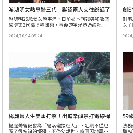
創E
游鴻明女熱戀醫三代 默認兩人交往說話了
刑事
游鴻明25歲愛女游宇潼，日前被本刊報導和敏盛
女子
醫院第3代楊博翰熱戀，事後游宇潼透過經紀人
「客
表示兩人是好朋友，但未來有無限可能，今天游
2024
2024/10/14 05:24
不等
鴻明帶著太太現身蕭敬騰婚宴，記者獨家採訪他
其拳
女兒是否和楊博翰交往中，游鴻明默認表示：
婚配
「跟報導的差不多，兩人現在在唸台大EMBA，
樹立
是說好一起去精進讀書。」
59
楊麗菁人生雙重打擊！出道辛酸暴打電線桿
法務
楊麗菁曾被譽為「楊紫瓊接班人」，近期不僅經
壁鬼
歷了很多紛紛擾擾，不僅父親世、家園因地震破