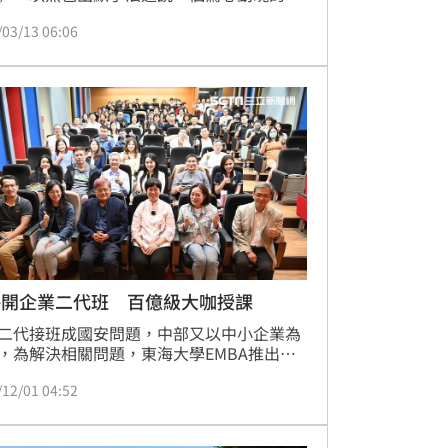
看似狡黠詼諧的抵抗，實則暗藏許多時代的
/03/13 06:06
；在強權籠天罩地的壓迫下，一群小人物頑
扎求生，顯現了人心的陰影與光輝。而宣傳
會上，唐美雲也透露自己的近況，除了在政
讀EMBA，還有兩齣新戲接連在籌備中，讓
到每天行程滿檔，不過回歸校園卻是很幸
被問到是不是可以來談一場校園戀愛，也笑
真的沒想到。
海開企業二代班 百億級大咖授課
二代接班成國安問題，中部又以中小企業為
，為解決相關問題，東海大學EMBA推出
業二代班」。EMBA主任許恩得表示，國內
/12/01 04:52
的「企業二代班」去年攜手企業巨擘台積電
副總何麗梅等人，推出Buffet式學習模組成
點。從二代班就讀人數年年成長現象來看，