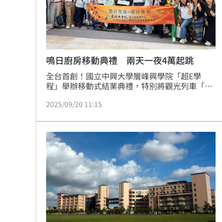
8國球員齊聚高雄 Formosa 7s掀足球
理想混蛋號召粉絲跨海追星吃美食！
18:
鳴日廚房移動典禮 兩天一夜4萬起跳
全台首創！國立中興大學層峰興學院「超E學
程」舉辦移動式結業典禮，特別將觀光列車「鳴
日廚房」打造成移動式典禮場地，象徵教育結合
2025/09/20 11:15
旅遊、文化與體驗的創新嘗試。交通部觀光署長
陳玉秀、台鐵董事長鄭光遠、雄獅旅遊總經理黃
信川、中興大學校長詹富智及師生代表，共同搖
響火車搖鈴，重現經典啟程儀式。