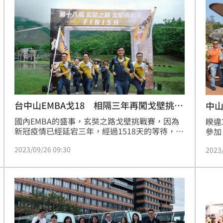
資包給芬園鄉低收入戶與獨居老人，共計231名
中小
受惠。
台中山EMBA戈18 相隔三年再闖戈壁挑戰
中山
賽
萬
國內EMBA的盛事，玄奘之路戈壁挑戰賽，因為
睽違
新冠疫情已經延宕三年，經過1518天的等待，第
參加
18屆戈壁挑戰賽將於10月舉辦，中山EMBA戈18
小金
2023/09/26 09:30
2023
團隊，歷經3年不懈怠的訓練和挑選，決定遵循
大學
玄奘精神，重新踏上戈壁賽道，有信心跑出佳
松，
績。24日舉辦誓師大會，隊員大喊台中山戈壁傳
愛留
承口號，「一起出發、一起到達」。
得1
金門
款項