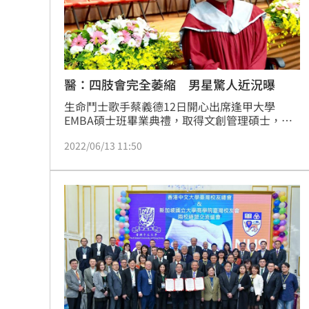
醫：四肢會完全萎縮 男星驚人近況曝
生命鬥士歌手蔡義德12日開心出席逢甲大學
EMBA碩士班畢業典禮，取得文創管理碩士，現
場還驚喜獲頒「新典獎」的殊榮，在一雙寶貝兒
2022/06/13 11:50
女陪同下，蔡義德開心表示「感謝有母親的鼓
勵，讓我能堅持的完成學業，人生活到老學到
老」，而除了取得碩士學位，新專輯也將在七月
推出，五年前被醫生宣告：四肢將漸凍，蔡義德
樂觀直言沒時間嘆氣，目前努力積極復健，把握
時間及時圓夢，高雄巨蛋開唱與攻讀博士學位為
下個目標！