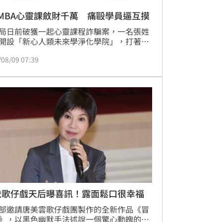
MBA心靈課斂財千萬 痛毆學員逼互摸
局日前破獲一起心靈課程詐騙案，一名張姓
開設「新心人類未來學淨化學院」，打著
製化」課程名義，收取數十萬元到上百萬元
/08/09 07:39
費用，只要學生無力付費，就會指使學員對
打腳踢，並強迫他們打工還債，甚至會指派
、要求學生公開「喇舌」、「愛撫」，從而
自身權威，有如邪教般恐怖。
歲歌仔戲天后曝喜訊！露面鬆口很幸福
部邀請唐美雲歌仔戲團製作的全新作品《冒
》，以黑色幽默手法述說一個驚心動魄的故