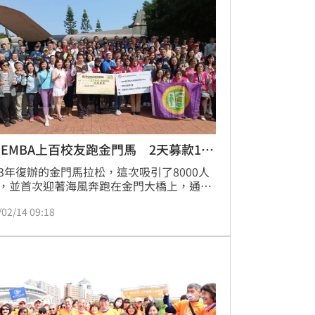
企業需求十分強勁。
EMBA上百校友跑金門馬 2天募款100
3年復辦的金門馬拉松，這次吸引了8000人
，並首次迎著海風奔跑在金門大橋上，通往
門烈嶼鄉，不過，最感人的是這次國立中山
/02/14 09:18
管理學院EMBA校友107人報名參加金門馬拉
在金門籍校友許雪芳提議「路跑作公益，把
金門」，讓校友愛心大爆發，並48小時內募
00萬元，13日將款項捐給金門縣家扶中心、
縣生命協會各50萬元，家扶中心直呼這愛心
是「及時雨」，注入一股愛心暖流。