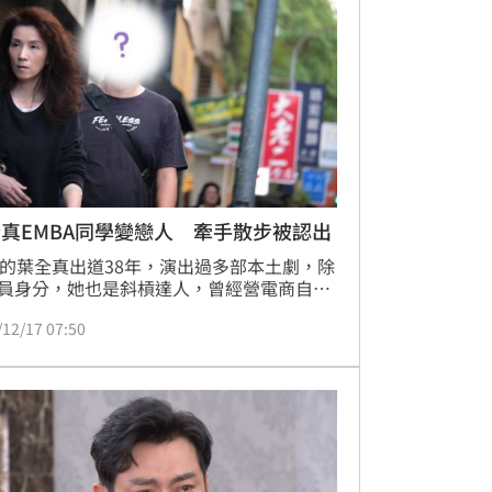
被問及此事，首次深深地和拱天宮主委、總
致歉，強調「真的真的非常抱歉」。
真EMBA同學變戀人 牽手散步被認出
歲的葉全真出道38年，演出過多部本土劇，除
員身分，她也是斜槓達人，曾經營電商自創
品牌，近來也投資皮拉提斯事業。雖然工作
/12/17 07:50
，但時報周刊CTWANT接獲爆料，稱葉全真
ING，經過本刊探查，發現她身邊確實出現
護花使者，男方名為James、長相帥氣且外
材保養得不錯。