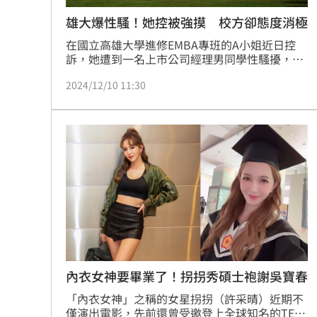
雄大爆性騷！她控被強摸 校方卻態度消極
在國立高雄大學進修EMBA專班的A小姐近日控
訴，她遭到一名上市公司經理男同學性騷擾，包
括試圖牽手、強摸大腿等，即使向學校申訴，校
2024/12/10 11:30
方卻回應「有證據再提報性平，不要害學校公親
變事主」；此外，她參加學校的研習活動時，由
於校方擅改遊戲規則，害她下巴被撞歪開了3次
刀、花了30多萬的醫藥費，學校卻只賠償5萬
元，她便提出國賠。對此，高雄大學也做出回應
了。
內衣女神要畢業了！拐拐秀碩士袍謝吳寶春
「內衣女神」之稱的女星拐拐（許采晴）近期不
僅演出電影，先前還曾受邀登上全球知名的TED