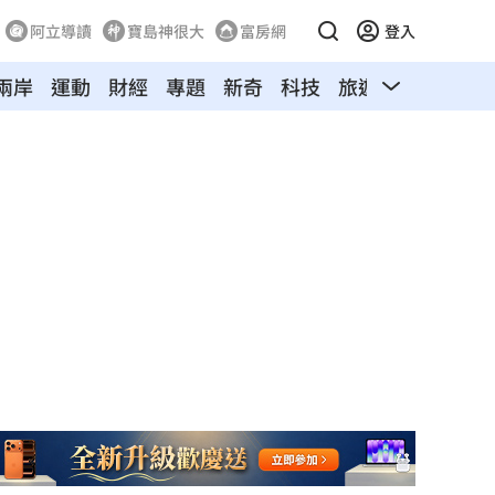
阿立導讀
寶島神很大
富房網
登入
兩岸
運動
財經
專題
新奇
科技
旅遊
汽車
寵物