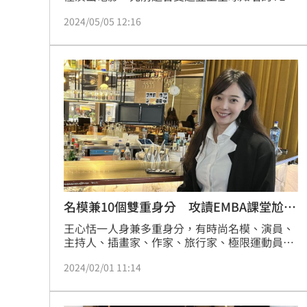
演講，昨（4日）她在IG限動開心地表示，自己
2024/05/05 12:16
即將從世新大學管理學院以EMBA企管系碩士畢
業，正式從內衣女神轉變成「碩士女神」，讓不
少粉絲紛紛留言恭喜她。
名模兼10個雙重身分 攻讀EMBA課堂尬老
師
王心恬一人身兼多重身分，有時尚名模、演員、
主持人、插畫家、作家、旅行家、極限運動員、
香氛師、品牌創辦人、EMBA學生等10種角色，
2024/02/01 11:14
想在這些角色中轉換自如面面俱到，除了要有過
人的毅力跟時間管理技巧外，更需要適時放鬆紓
壓，只要有機會，酷愛美食的王心恬就會去找些