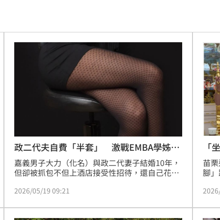
人潮
16:27
16:27
峰會
16:25
標準
16:24
8億
16:24
判賠
16:21
快
16:18
政二代夫自費「半套」 激戰EMBA學姊慘
「
了
嘉義男子大力（化名）與政二代妻子結婚10年，
苗栗
金」
16:15
但卻被抓包不但上酒店接受性招待，還自己花錢
腳」
買「半套」服務，甚至在上EMBA時，與大13歲
王」
安養
16:15
2026/05/19 09:21
2026
的學姊婚外情，短短13天內兩人奔赴酒店過夜多
華、
達10次，正宮心碎提告，並向兩人求償300萬
責。
找到
16:05
元。嘉義地院審理，判兩人侵害配偶權，需賠償
EM