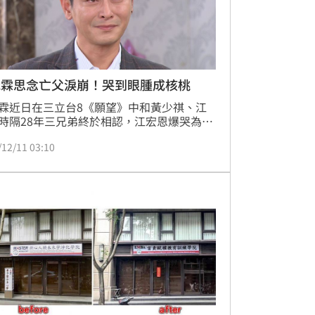
冠霖思念亡父淚崩！哭到眼腫成核桃
冠霖近日在三立台8《願望》中和黃少祺、江
時隔28年三兄弟終於相認，江宏恩爆哭為當
陳冠霖墜崖一事下跪道歉，陳冠霖飆淚喊黃
/12/11 03:10
一聲「大哥」，惹得觀眾們一同在電視機前
。