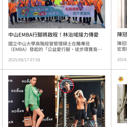
熱潮
10:00
15
​陳
中山EMBA行腳將啟程！林治域接力傳愛
​陳
國立中山大學高階經營管理碩士在職專班
宏恩
（EMBA）發起的「公益愛行腳、徒步環寶島」
年踢
今年邁入第四屆，由中山大學 EMBA 26林治域接
2024
2025/08/17 07:58
少祺
任隊長，11月15日行腳勇士們將從高雄中山大學
落淚
出發，以逆時鐘方向徒步環島，完成全程23天、
900公里的傳遞愛心旅程，於12月7日回到中山大
學，沿途串聯北中南各大學EMBA及公益慈善團
體共襄盛舉。