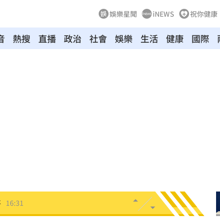
娛樂星聞
iNEWS
祝你健康
音
熱搜
直播
政治
社會
娛樂
生活
健康
國際
實了
16:36
狗
16:35
安置
16:33
便」
16:33
泡湯
16:32
醫
16:31