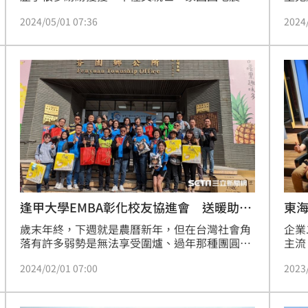
事，
碎。她在莊佩玲的YouTube訪談節目中分享，成
2024
2024/05/01 07:36
無奈
名之路也同樣充滿了艱辛與淚水，她過去為了能
強掙
在鏡頭前與強壯的男演員對打而不露出痛苦，曾
記者
經每天以雙手打電線桿，就為了訓練自己的忍耐
大攻
力。
她忙
福，
說還
逢甲大學EMBA彰化校友協進會 送暖助弱
東
勢
歲末年終，下週就是農曆新年，但在台灣社會角
企業
落有許多弱勢是無法享受圍爐、過年那種團圓氣
主流
氛的。為了不讓這些弱勢、獨居老人觸景傷情或
「企
2024/02/01 07:00
2023
加深孤寂感，逢甲大學EMBA彰化校友協進會賴
唯一
志峰理事長帶領逢甲EMBA多位菁英校友，於上
資深
（1/28）週三齊集芬園鄉公所發放愛心紅包和物
為焦