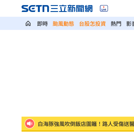
即時
颱風動態
台股怎投資
熱門
影
被目擊現身三總直腸科 67歲徐乃麟證
南澳住宅火警2童自行逃生 消防救受困
高雄漁船誤捕革龜 海巡吊車救援上岸
陳佩琪：柯文哲抱怨電子手環「充電不
富邦交手統一延賽 新洋投瑪蒂斯首秀
白海豚強風吹倒飯店圍籬！路人受傷送