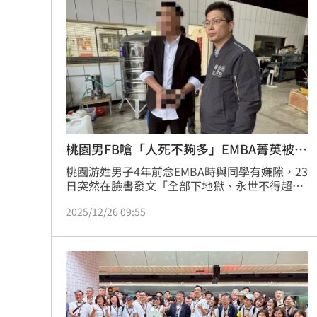
苗可麗配合失智父演戲「一舉動」逼哭
桃園突然狂風暴雨！ 猿龍戰確定延至1
他曝秘密會議：蔣萬安早知疫苗採購真
台中男摔死毛孩！嗆動保「埋了」拒交
台灣彩券開獎直播中
20:31
桃園男FB嗆「人死不夠多」EMBA菁英被起
底
桃園游姓男子4年前念EMBA時與同學有嫌隙，23
LIVE三立+24小時直播
15:27
日突然在臉書發文「全部下地獄、永世不得超
生….人死的不夠多」等駭人言論，由於時間點剛
三立iNEWS新聞台線上直播
18:00
2025/12/26 09:55
好在北捷殺人案後，引起檢警重視。經桃園地檢
署指揮新北調處等單位，24日將游男拘提到案，
諭知10萬元交保，今天桃園地檢署（26日）依恐
商場戰國來臨 台中「頂奢大道」逐漸
嚇公眾罪嫌將他起訴，游男背景也被起底。
台彩父親節推新刮刮樂千萬頭獎超「爸
「拍片人的多重宇宙」職涯論壇9/12登