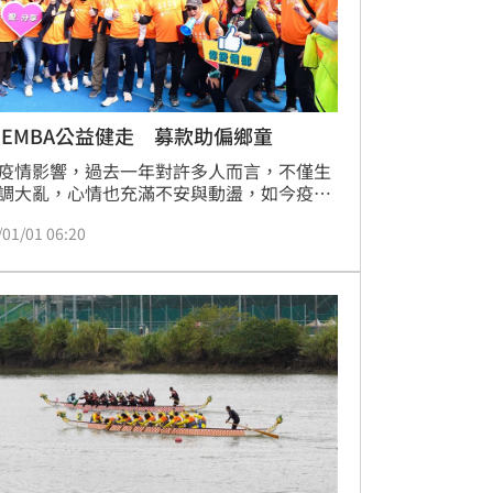
EMBA公益健走 募款助偏鄉童
疫情影響，過去一年對許多人而言，不僅生
調大亂，心情也充滿不安與動盪，如今疫情
控制，民眾也逐漸回到生活日常，為了以嶄
/01/01 06:20
心情迎接新的一年，台大EMBA校友基金會
選在元旦舉辦「2022 愛你刻刻 元旦傳愛公
走」活動，號召校友帶著家人一起健走做公
並將此次活動募得的近百萬元善款，捐給偏
弱勢學童。