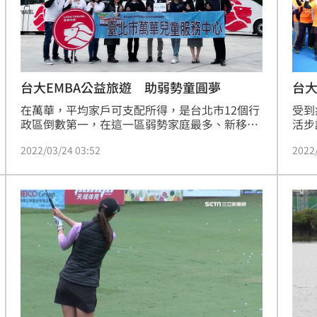
台大EMBA公益旅遊 助弱勢童圓夢
台大
在萬華，平均家戶可支配所得，是台北市12個行
受到
政區倒數第一，在這一區弱勢家庭最多、新移民
活步
最多、離婚率也最高，家長們為了養家早出晚
獲得
2022/03/24 03:52
2022
歸，照顧孩子更顯吃重，容易衍伸家庭暴力與隔
新的
代教養問題，台大EMBA110級在校生賴茂鴻、林
特別
冠廷、周純如、蔡議賢，以實際行動支持立心慈
益健
善基金會萬華兒童服務中心，與雄獅旅遊合作安
益，
排公益旅遊，共同贊助84位弱勢家庭及孩童一日
鄉的
遊，體驗圓夢之旅。