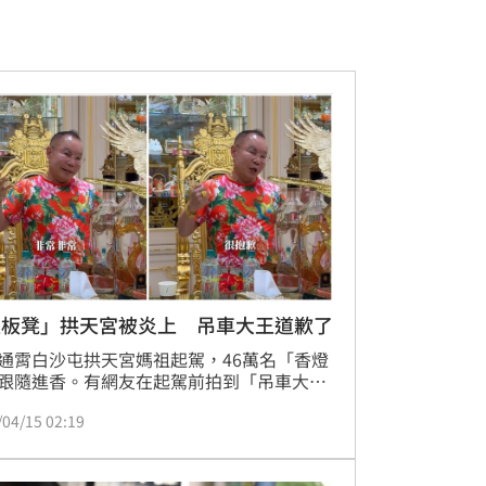
坐板凳」拱天宮被炎上 吊車大王道歉了
通霄白沙屯拱天宮媽祖起駕，46萬名「香燈
跟隨進香。有網友在起駕前拍到「吊車大
胡漢龑在辦公室坐板凳與拱天宮主委洪文
/04/15 02:19
總幹事陳春發聊天，引發網友對拱天宮的指
對此，胡漢龑昨（14日）接待陽明交大
BA班到「小羅浮宮」和「小白宮」參觀時，