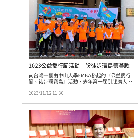
隱藏版美食品嘗。
2023公益愛行腳活動 盼徒步環島籌善款
南台灣一個由中山大學EMBA發起的『公益愛行
腳、徒步環寶島』活動，去年第一屆引起廣大迴
響，發起人陳鄭彥以走一公里捐1000元，當時號
2023/11/12 11:30
召8人參與全程環島活動，最後活動參與人數超
過200人，轉動善款募款超過1600萬，共捐給了
140個慈善團體，今年特別選在雙11這天，再度
從南台灣出發，要用23天，徒步900公里，為善
愛環台一回。