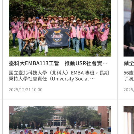
40萬元。可上訴。
再次
網友
幹事
16:05
0月
16:04
相
16:04
屍體
16:00
葉全
臺科大EMBA113工管 推動USR社會實踐
計畫
56
國立臺北科技大學（北科大）EMBA 專班，長期
了演
秉持大學社會責任（University Social 
保養
Responsibility, USR）精神，致力於將管理教育
2025
2025/12/21 10:00
忙碌
的專業能量轉化為回饋社會的實際行動。2025 
戀愛
年下半年，在 USR 指導老師梁曉帆教授的指導
一位
下，北科大 113 級 EMBA 工業工程與管理學系正
成形
12:00
型身
式展開三大 USR 社會實踐計畫，從永續農業推
廣、弱勢兒童營養關懷
」氣
12:00
場！
10:30