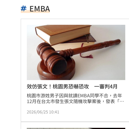
高雄親子遊樂園區開幕 首日吸引大批
EMBA
事後甜約滑雪！正妹見他放閃正宮怒告
突破中國打壓！台獲邀太平洋島國論壇
新／有望放颱風假?8縣市明達停班停課
地震衝擊九州觀光 熊本旅宿業4天損1.
別以為學生不罰！小三童罵男師娘娘腔
桃猿3新秀剛報到就上場 曾總坦言有點
效仿張文！桃園男恐嚇恐攻 一審判4月
桃園市游姓男子因與就讀EMBA同學不合，去年
木木林葦妮26歲生日！許願當「角頭千
12月在台北市發生張文隨機攻擊案後，發表「我
要趕進度了」等言論，被桃園地院依恐嚇公眾罪
憂22歲老牛遭宰 女海陸接力330km送
2026/06/25 10:41
判處有期徒刑4月，可易科罰金和上訴。
女攀八大秀失聯 家屬求助：我媽還沒