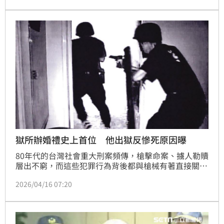
先斬斷他的得力左右手，導致許落魄逃亡，偷渡到菲律
賓躲藏，再以司法合作模式將他成功逮捕歸案。不料，
許僅入獄6年就獲假釋，出獄後卻因介入道上糾紛，遭
人擄走開槍射殺，意外結束罪惡的一生。
獄所辦婚禮史上首位 他出獄反慘死原因曝
80年代的台灣社會重大刑案頻傳，槍擊命案、擄人勒贖
層出不窮，而這些犯罪行為背後都與槍械有著直接關
係，所有案件的源頭幾乎都指向當年靠著賣槍闖出名
2026/04/16 07:20
號、在黑白兩道有「軍火教父」之稱的許金德，許可說
是當年影響台灣社會治安的第一號頭痛人物。