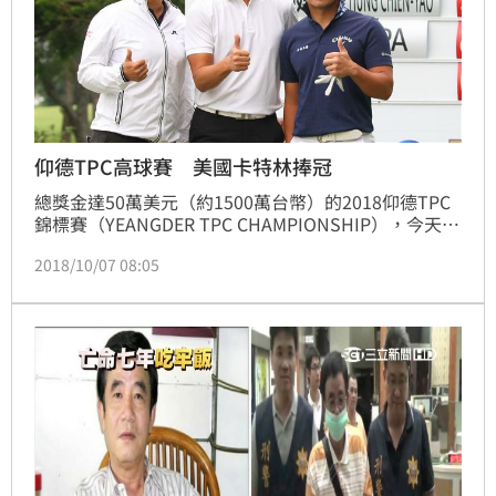
仰德TPC高球賽 美國卡特林捧冠
總獎金達50萬美元（約1500萬台幣）的2018仰德TPC
錦標賽（YEANGDER TPC CHAMPIONSHIP），今天
（7日）在林口高爾夫球場進行競爭激烈的最後一回合
2018/10/07 08:05
決賽，美國選手卡特林（John Catlin）推桿準，抓7鳥
無柏忌完美演出，打出今日最低桿低於標準桿7桿的65
桿佳績，4回合總桿低於標準桿15桿273桿，以兩桿勝
差，首度贏得這項大賽冠軍與獎金9萬美元。