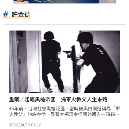
許金德
重案／起底黑槍帝國 揭軍火教父人生末路
45年前，台灣社會黑槍泛濫，當時被黑白兩道稱為「軍
火教父」的許金德，靠著大把現金從國外購入一箱箱先
進槍械、手榴彈來台而崛起，嚴重危及國內治安。警方
2026/04/19 07:18
為緝捕他，找來他從事警職的兒時玩伴喬裝臥底，藉此