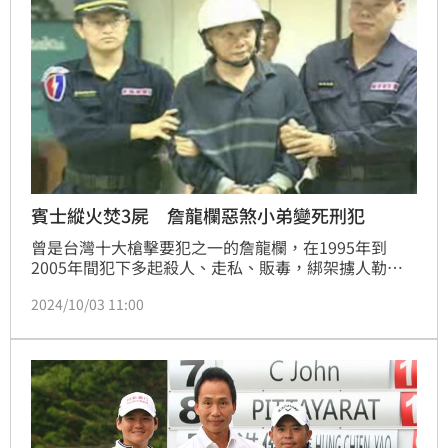
賓士縱火焚3屍 詹龍欄惡煞小弟變死刑犯
曾是台灣十大槍擊要犯之一的詹龍欄，在1995年到
2005年間犯下多起殺人、走私、販毒，綁架擄人勒贖
等重罪，因他作案對象都屬江湖人物，擄人勒贖也以不
2024/10/03 11:00
傷害肉票為原則，加上他捐款家鄉造橋鋪路幫助山區果
農運銷農產品，被稱為義賊。不過他的手下卻不如他江
湖俠義，他的其中一名小弟王禎耀當時只因朋友借錢不
還，竟將三名朋友綁在白色賓士車的後車廂內活活燒
死，1999年死刑定讞後於4年後伏法。