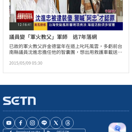
議員變「軍火教父」軍師 逃7年落網
已故的軍火教父許金德當年在道上叱吒風雲，多虧前台
南縣議員沈進忠擔任他的智囊團，想出用救護車載送槍
枝、或是把槍藏在瓦斯桶內，轟動一時。不過，再怎麼
2015/05/09 05:30
聰明，沈進忠2007年持貝瑞塔手槍被查獲，遭通緝逃
亡七年終究逃不過法網，在台南一處鴨寮被警方逮捕。