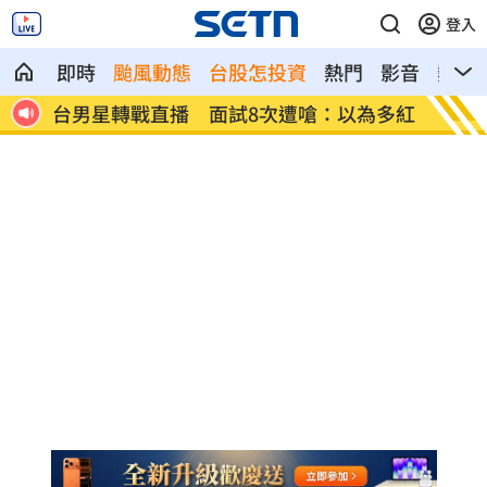
登入
即時
颱風動態
台股怎投資
熱門
影音
熱搜
黃金
台男星轉戰直播 面試8次遭嗆：以為多紅
小說家
金