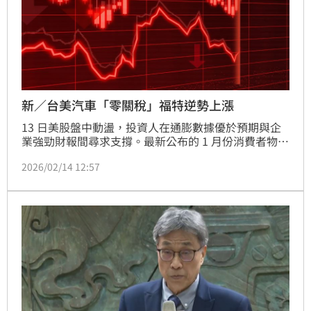
新／台美汽車「零關稅」福特逆勢上漲
13 日美股盤中動盪，投資人在通膨數據優於預期與企
業強勁財報間尋求支撐。最新公布的 1 月份消費者物價
指數（CPI）年增率降至 2.4%，不僅低於市場預期的 
2026/02/14 12:57
2.5%，更較前值的 2.7% 顯著回落。這份數據對市場而
言無疑是一劑強心針，顯示川普政府關稅政策引發的物
價波動已逐漸平息，並強化了聯準會（Fed）在年中啟
動降息的市場預期。