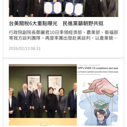
台美關稅6大重點曝光 民進黨籲朝野共挺
行政院副院長鄭麗君10日率領經濟部、農業部、衛福部
等我方談判團隊，再度率團出發赴美談判，以產業競爭
力、國人健康等六目標與美方代表溝通最後內容，今
2026/02/13 08:31
（13）日清晨正式簽署「台美對等貿易協定」（ART）
確立對等關稅15%且不疊加，我輸美2072項產品豁免
對等關稅。對此，民進黨就列出6大重點，並強調結果
得來不易，有助台灣經濟持續發展、產業走向世界，呼
籲不分政黨的立委共同支持。