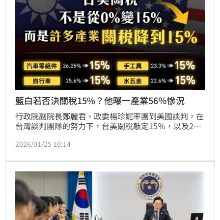
藍白若否決關稅15%？他曝一產業56％慘況
行政院副院長鄭麗君、政委楊珍妮率團到美國談判，在
台灣談判團隊的努力下，台美關稅敲定15％，以及232
條款晶片最惠國待遇，傳出藍白揚言杯葛。民進黨立委
2026/01/25 10:14
王定宇提醒，若藍白否決台美關稅談判結果，以工具機
為例，稅率將從15%暴增至44%或56%，台灣傳統產
業將萬劫不復。