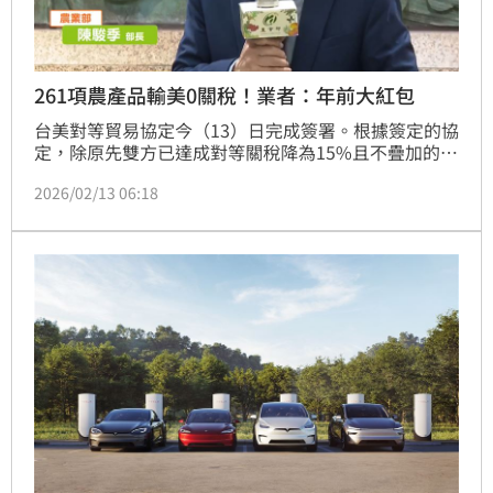
261項農產品輸美0關稅！業者：年前大紅包
台美對等貿易協定今（13）日完成簽署。根據簽定的協
定，除原先雙方已達成對等關稅降為15%且不疊加的協
議，更進一步爭取台灣261項農產品豁免對等關稅，包
2026/02/13 06:18
括蝴蝶蘭、茶葉、咖啡、火鶴、番石榴、樹薯粉等重要
銷美農產品的對等關稅都降為零，占我國農產品銷美金
額的42.1%，業者將可節省2.19億美元的關稅成本。