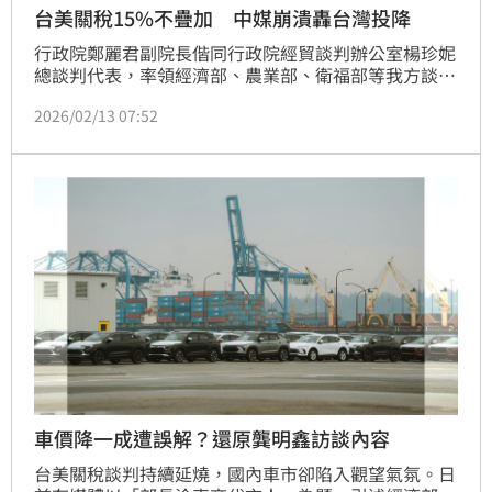
台美關稅15%不疊加 中媒崩潰轟台灣投降
行政院鄭麗君副院長偕同行政院經貿談判辦公室楊珍妮
總談判代表，率領經濟部、農業部、衛福部等我方談判
團隊，在美東時間2月12日於美國華府與美國貿易代表
2026/02/13 07:52
葛里爾（Jamieson Greer）大使率領的美方談判團
隊，就「臺美對等貿易協定（Agreement on 
Reciprocal Trade，簡稱ART）」達成共識並完成簽
署。台美關稅談判成果亮眼，然而中媒卻批評台灣「投
降」，對此，政治評論員吳靜怡就直
車價降一成遭誤解？還原龔明鑫訪談內容
台美關稅談判持續延燒，國內車市卻陷入觀望氣氛。日