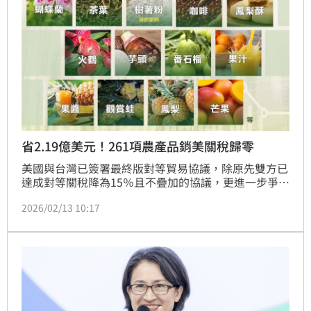
省2.19億美元！261項農產品銷美關稅歸零
美國與台灣已簽署最終版對等貿易協議，除原先雙方已
達成對等關稅降為15％且不疊加的協議，更進一步爭取
我國261項農產品豁免對等關稅，包括蝴蝶蘭、茶葉、
2026/02/13 10:17
咖啡、火鶴、番石榴、樹薯粉等重要銷美農產品的對等
關稅都降為零，占我國農產品銷美金額的42.1%，業者
將可節省2.19億美元的關稅成本，加上取得優於競爭對
手國的條件，將有助於擴大台灣農產品銷美。以我國外
銷主力產品蝴蝶蘭為例，銷美關稅將降為零，而主要競
爭對