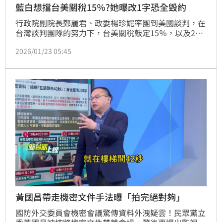
藍白想擋台美關稅15％?她曝改1字恐全毀約
行政院副院長鄭麗君、政委楊珍妮率團到美國談判，在
台灣談判團隊的努力下，台美關稅敲定15％，以及232
條款晶片最惠國待遇，但傳出藍白揚言杯葛。對此，反
2026/01/23 05:45
紫光奇遊團成員許美華表示，藍白想針對台美關稅協定
的2500億美元政府信用擔保挑毛病，她則建議不要找
這個麻煩，哪怕只是想改一個字，都可能成為「毀約」
的關鍵。
黃國昌帶走機密文件手法曝「拍完絕對夠」
國防外交委員會機密會議驚傳資料外洩疑雲！民眾黨立