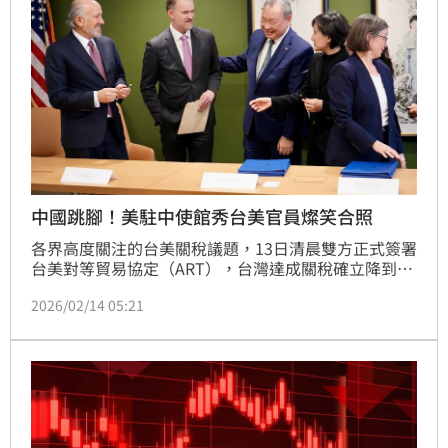
中國跳腳！美駐中使館秀台美官員燦笑合照
各界高度關注的台美關稅議題，13日清晨雙方正式簽署
台美對等貿易協定（ART），台灣達成關稅確立降到
15%且不疊加、232關稅爭取最優惠待遇的兩項成就，
2026/02/14 05:21
同時爭取我國輸美2072項產品豁免對等關稅。美國駐
中使領館也在社群平台發文曬出和我國談判團隊合照。