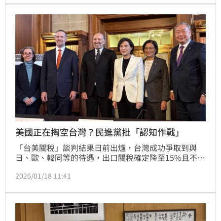
價，中國會暴跳如雷，除了台灣關稅更優惠外，美國也
把台灣當作一個國家在談判。
美國正在掏空台灣？民進黨批「認知作戰」
「台美關稅」談判結果日前出爐，台灣成功爭取到與
日、歐、韓同等的待遇，出口關稅確定降至15%且不再
疊加，但藍白卻質疑「台美關稅談判代價是5000億美
2026/01/18 11:41
元投資」、「台積電要變成美積電」、「美國正在掏空
台灣」，對此，民進黨中國部今（18）日表示，這正是
典型的認知作戰操作場景，台灣應強化自身的「認知免
疫力」，讓這些想要影響台灣社會，對台灣不利的錯假
訊息失去影響力。