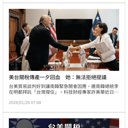
易協定。行政院發言人李慧芝今（10）日表示，行政院
鄭麗君副院長以及談判團隊持續為台美對等貿易協定的
簽署做準備，也始終秉持「維護國家利益」、「守護產
業利益」、「守護國民健康」、「確保糧食安全」四大
原則。
美台關稅傳產一夕回血 她：無法拒絕提議
台美貿易談判好到讓南韓緊急開會因應，連南韓總統李
在明都拜託「台灣撐住」。科技財經專家許美華近日針
對台美關稅協議在
2026/01/26 07:08