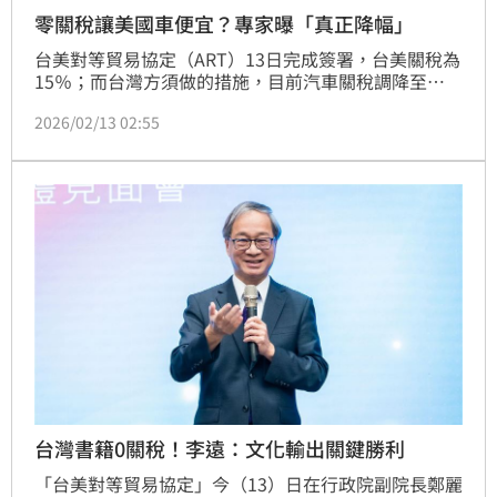
零關稅讓美國車便宜？專家曝「真正降幅」
台美對等貿易協定（ART）13日完成簽署，台美關稅為
15％；而台灣方須做的措施，目前汽車關稅調降至
0%，後續行政院會將相關文件函送立法院審議。雖然
2026/02/13 02:55
協定暫未生效，但關稅對進口車如特斯拉（Tesla）價
格的影響已引發討論；汽車專家葉明德分析，除汽車關
稅 貨物稅、通膨、運費等，也是車價考量因素，預估
實際降價幅度應該不會超過一成。
台灣書籍0關稅！李遠：文化輸出關鍵勝利
「台美對等貿易協定」今（13）日在行政院副院長鄭麗