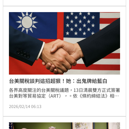
約，締約後審議也應是完整內容，期待國會有國際共
識。國民黨立委賴士葆今（14）天放話，犧牲國民健康
投19兆換15%的不平等黑箱談判，絕對嚴格審查！
台美關稅談判這招超狠！她：出鬼牌給藍白
各界高度關注的台美關稅議題，13日清晨雙方正式簽署
台美對等貿易協定（ART），。依《條約締結法》相關
規定，協定要在台灣完成國內程序、送立法院審議三
2026/02/14 06:13
讀。外界也憂心，藍白是否再次杯葛，影響談判成果。
科技專家許美華也對台灣談判團隊給予掌聲，更大讚一
招是「直接出一張鬼牌給藍白」真的很狠。