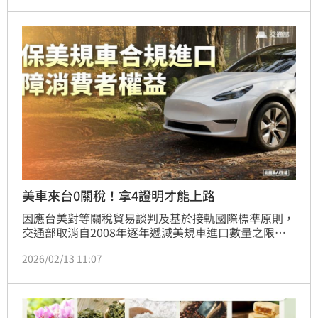
產計畫。
美車來台0關稅！拿4證明才能上路
因應台美對等關稅貿易談判及基於接軌國際標準原則，
交通部取消自2008年逐年遞減美規車進口數量之限
制，對接同為國際標準之美國聯邦機動車輛安全標準
2026/02/13 11:07
（FMVSS），回復常態貿易管理，並在確保美規車合
規進口，保障消費者權益，解決非關稅貿易障礙，讓國
內消費者購車選擇更為多元。