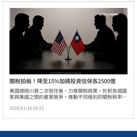
關稅拍板！降至15%加碼投資信保各2500億
美國總統川普二次就任後，力推關稅政策，針對各個國
家與美國之間的產業競爭，推動不同級別的關稅稅率，
每個決定都影響著全世界。歷經了一年多的交涉與波
2026/01/16 05:22
折，台美雙方達成台灣關稅調降為15%並不疊加
MFN、半導體及半導體衍生品等232關稅取得最優惠待
遇。台灣半導體及科技產業則將對美國進行至少2500
億美元自主投資，台灣政府將提供至少2500億美元的
信用保證。