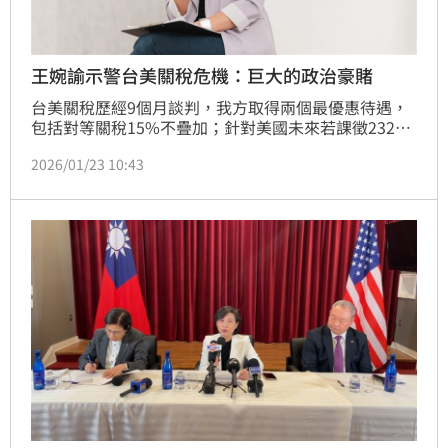
王婉諭示警台美關稅危機：巨大的政治豪賭
台美關稅歷經9個月談判，我方取得兩個最優惠待遇，
包括對等關稅15%不疊加；針對美國未來若課徵232半
導體及衍生品關稅時，美方亦承諾將給台灣最優惠待
2026/01/23 10:43
遇。不過，時代力量黨主席王婉諭提醒，台美關稅談
判，其實還沒真的結束，「這將會成為一場巨大的政治
豪賭」。