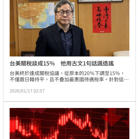
台美關稅談成15％ 他用古文1句話諷造謠
台美終於達成關稅協議，從原本的20％下調至15％，
不僅跟日韓持平，且不疊加最惠國待遇稅率。針對這個
結果，國民黨於昨（16）日召開記者會，稱對美關稅
2026/01/17 02:57
「黑箱作業換來產業掏空」，對此，駐歐盟代表謝志偉
發文分享與友人的對話，用諧音耿暗諷藍、白、中國造
謠。