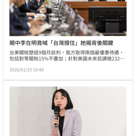
親中李在明竟喊「台灣撐住」她揭背後關鍵
台美關稅歷經9個月談判，我方取得兩個最優惠待遇，
包括對等關稅15%不疊加；針對美國未來若課徵232半
導體及衍生品關稅時，美方亦承諾將給台灣最優惠待
2026/01/23 10:48
遇。對此，韓國青瓦台罕見以「緊急聲明」回應。科技
專家許美華指出，台美關稅到底談得好不好，看南韓上
下緊張焦慮情緒最清楚，連立場親中的南韓總統李在明
對美國的半導體談判底線都要靠台灣，因此他特別喊話
「希望台灣能好好撐住」，就是知道台灣國內還有藍白
等著扯後腿，台