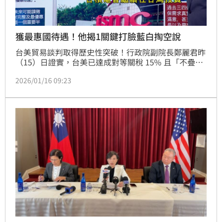
獲最惠國待遇！他揭1關鍵打臉藍白掏空說
台美貿易談判取得歷史性突破！行政院副院長鄭麗君昨
（15）日證實，台美已達成對等關稅 15% 且「不疊
加」的協議，更關鍵的是，台灣正式取得美國「232 條
2026/01/16 09:23
款」半導體與電子產業的最惠國待遇。此利多消息引發
市場狂歡，台股今日開高走高，台積電（2330）領軍
暴漲，終場大漲 590 點。不僅台積電發聲明表示「樂
見達成穩健貿易協議」，長期受關稅壓力的工具機與水
五金產業更出現「集體漲停」的慶祝行情。