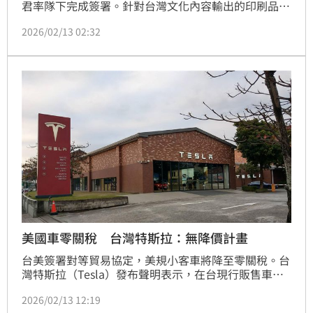
君率隊下完成簽署。針對台灣文化內容輸出的印刷品，
包含書籍、報章雜誌、期刊、繪本等，文化部長李遠表
2026/02/13 02:32
示，這次關稅談判中關於台灣的印刷品獲得維持零關稅
待遇，對於台灣對美國的文化輸出「是一次非常關鍵的
勝利」，將有助於未來台灣的文化透過各種出版品讓美
國讀者更認識台灣。
美國車零關稅 台灣特斯拉：無降價計畫
台美簽署對等貿易協定，美規小客車將降至零關稅。台
灣特斯拉（Tesla）發布聲明表示，在台現行販售車款
於台灣政府法規審議確立明朗化之前，由美國進口車型
2026/02/13 12:19
目前不會進行車價調整，德國進口車型當前也不會有移