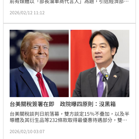
前有媒體以「部長淪車商代言人」為題，引述經濟部長
龔明鑫提到車價「最多降一成」說法，引爆網路論戰。
2026/02/12 11:12
不過，《三立新聞網》重新檢視龔明鑫當天完整談話脈
絡，外界對其發言的解讀，恐怕出現誤會。
台美關稅簽署在即 政院曝四原則：沒黑箱
台美關稅談判日前落幕，雙方談定15％不疊加，以及半
導體及其衍生品等232條款取得最優惠待遇部分，雙方
已簽署台美投資，後續只差簽署「台美對等貿易協定
2026/02/10 03:07
（ART）」即完成談判。據了解，行政院副院長鄭麗君
今（10）日晚間將搭機前往美國，可能為了簽署台美貿