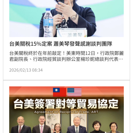
台美關稅15%定案 蕭美琴發聲感謝談判團隊
台美關稅終於在年前敲定！美東時間12日，行政院鄭麗
君副院長、行政院經貿談判辦公室楊珍妮總談判代表、
經濟部、農業部等台灣談判團隊，跟美方談判團隊完成
2026/02/13 08:34
合約簽署，確定對等關稅15%且不疊加。對此，副總統
蕭美琴也發聲感謝談判團隊與工作夥伴的努力。