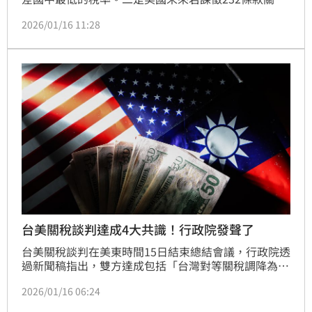
時，美方承諾將給台灣「最優惠待遇」兩個最重要成
2026/01/16 11:28
果。《三立新聞網》詢問台積電對於相關投資、232豁
免對供應鏈看法。
台美關稅談判達成4大共識！行政院發聲了
台美關稅談判在美東時間15日結束總結會議，行政院透
過新聞稿指出，雙方達成包括「台灣對等關稅調降為
15%且不疊加MFN、半導體及半導體衍生品等232關稅
2026/01/16 06:24
取得最優惠待遇、擴大供應鏈投資合作、深化台美AI戰
略夥伴關係」等多項談判預定目標。