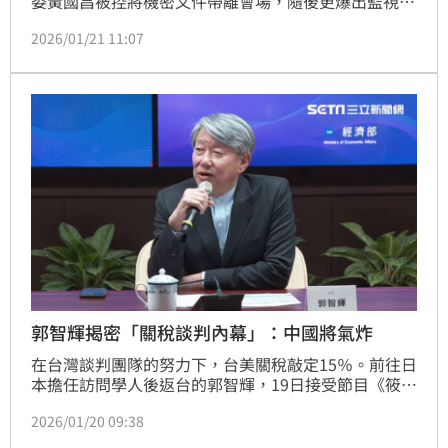
委黃國昌被控將機密文件帶離會場，隨後更爆出監視器
畫面中出現「消失的42秒」。民進黨立委王義川針對黃
2026/01/21 11:07
國昌消失的動線親自走訪立法院樓梯間發現，從三樓走
到二樓平台再返回有一段是監視器拍攝不到的地方，而
這關鍵的42秒，足以讓一個人從容翻拍數十頁機密文
件。
郭智輝揭密「關稅談判內幕」：中國將氣炸
在台灣談判團隊的努力下，台美關稅敲定15％。前往日
本擔任訪問學人後返台的郭智輝，19日接受節目《筱君
台灣PLUS》專訪，揭密關稅談判內幕，如包含總統賴
2026/01/20 09:38
清德的決策層、自己在內閣時的討論行程等，受人矚目
的「400場會議」真的。對於談判結果，郭智輝也評