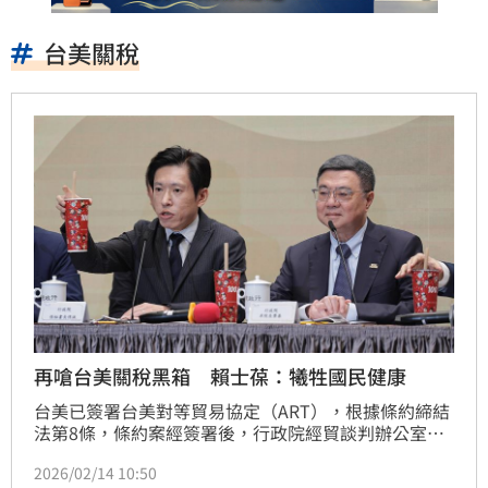
台美關稅
再嗆台美關稅黑箱 賴士葆：犧牲國民健康
台美已簽署台美對等貿易協定（ART），根據條約締結
法第8條，條約案經簽署後，行政院經貿談判辦公室應
於30天內報請政院，再核轉立法院審議。行政院長卓榮
2026/02/14 10:50
泰說，國際條約是基於各自國家共同利益所簽訂的合