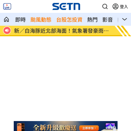
登入
即時
颱風動態
台股怎投資
熱門
影音
熱搜
雨特
南電Q2財報公布後 目標價調升
俄軍空