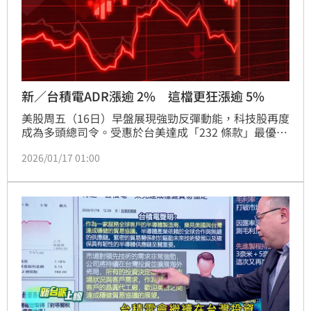
新／台積電ADR漲逾 2% 這檔更狂漲逾 5%
美股周五（16日）早盤展現強勁反彈動能，科技股再度
成為多頭總司令。受惠於台美達成「232 條款」最優惠
待遇及 15% 關稅協議的重大利多，台積電（TSM）領
2026/01/17 01:00
軍半導體族群衝鋒。儘管就業數據顯示裁員人數走低、
經濟具備韌性可能延後降息預期，但在企業財報普遍優
於預期的支撐下，費城半導體指數盤中勁揚近 2%，帶
動標普 500 與那斯達克指數同步走高。