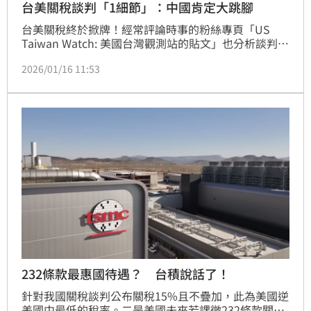
台美關稅談判「1細節」：中國肯定大跳腳
台美關稅終於掀牌！經常評論時事的粉絲專頁「US 
Taiwan Watch: 美國台灣觀測站的貼文」也分析談判結
果，表示「在整場談判當中，我們是貨真價實的出牌
2026/01/16 11:53
者」，更點出雙方簽署的地點是在美國商務部而非AIT
這個名義上的民間組織，肯定會讓中國大跳腳。
232條款最惠國待遇？ 台積說話了！
針對我國關稅談判公布關稅15%且不疊加，此為美國逆
差國中最低的稅率。二是美國未來若課徵232條款關稅