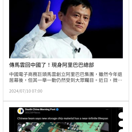
傳馬雲回中國了！現身阿里巴巴總部
中國電子商務巨頭馬雲創立阿里巴巴集團，雖然今年退
居幕後，但其一舉一動仍然受到大眾矚目。近日，微博
傳出馬雲於7月6日返回了中國杭州，並且現身阿里巴巴
2024/07/10 07:00
總部大廈。