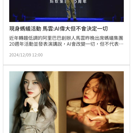
現身螞蟻活動 馬雲:AI偉大但不會決定一切
近年轉趨低調的阿里巴巴創辦人馬雲昨晚出席螞蟻集團
20週年活動並發表演講說，AI會改變一切，但不代表AI
能決定一切，「我們未來能做的是讓科技給每一個普通
2024/12/09 12:00
老百姓的生活帶去進步和改變」。