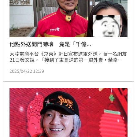
他點外送開門嚇壞 竟是「千億...
大陸電商平台《京東》近日宣布進軍外送，而一名網友
21日發文說，「接到了東哥送的第一單外賣，榮幸
啊」。對此，京東表示，「東哥」確實是創辦人劉強
2025/04/22 12:39
東。