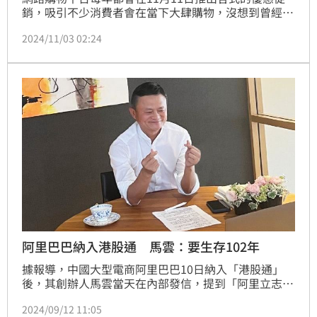
銷，吸引不少消費者會在當下大肆購物，沒想到曾經在
2014年香港小姐競選中獲得亞軍的王卓淇，無預警在
2024/11/03 02:24
社群平台中戳破雙十一的關鍵內幕，瞬間引起網友們的
熱烈討論。蔡佩伶報導
阿里巴巴納入港股通 馬雲：要生存102年
據報導，中國大型電商阿里巴巴10日納入「港股通」
後，其創辦人馬雲當天在內部發信，提到「阿里立志要
生存102年」。
2024/09/12 11:05