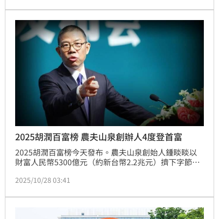
2025胡潤百富榜 農夫山泉創辦人4度登首富
2025胡潤百富榜今天發布。農夫山泉創始人鍾睒睒以
財富人民幣5300億元（約新台幣2.2兆元）擠下字節跳
動創辦人張一鳴，4度登上首富位置；騰訊創辦人馬化
2025/10/28 03:41
騰位居百富榜第3位。