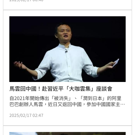
（1/17）舉辦的民營企業座談會中畫面中，竟看到穿著
一身黑的馬雲出席，與其他中國科技老闆排排坐，還起
立為中國國家主席習近平熱情鼓掌。美國CNN指出，馬
雲出席會議表示中國在實施多年監管打壓措施後可能將
轉向、朝著有利商業發展的方向前進。
馬雲回中國！赴習近平「大咖雲集」座談會
自2021年開始傳出「被消失」、「潤到日本」的阿里
巴巴創辦人馬雲，近日又返回中國，參加中國國家主席
習近平主持的民營企業座談會。除了馬雲，現場還有多
2025/02/17 02:47
家大企業的創辦人也出席。