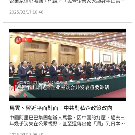
企業家信心喊話。他說，「民營企業家大顯身手正當其
時」，並盼企業家「先富促共富」，在困難中保持「愛
2025/02/17 10:40
拚會贏」的精氣神。
馬雲、習近平面對面 中共對私企政策改向
中國阿里巴巴集團創辦人馬雲，因中國的打壓，過去三
年幾乎消失在公眾視野，甚至還傳出他「潤」到日本
（潤為中國用語，逃出的意思）。然而，中國今日
2025/02/17 06:40