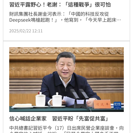
習近平露野心！老謝：「這種戰爭」很可怕
財訊集團社長謝金河表示：「中國的科技反攻從
Deepseek鳴槍起跑！」，他寫到，「今天早上起床，
美國股市全面下跌，道瓊工業指數下跌748.63，
2025/02/22 12:11
Nasdaq重跌438.35，費城半導體指數重跌174.04，跌
幅3.28%。對比前一天的香港恆生指數大漲900.94，國
企指數上漲4.14%，深圳，上海上漲1%上下，這個情
況正好形成強烈對比。」
信心喊話企業家 習近平盼「先富促共富」
中共總書記習近平今（17）日出席民營企業座談會，向