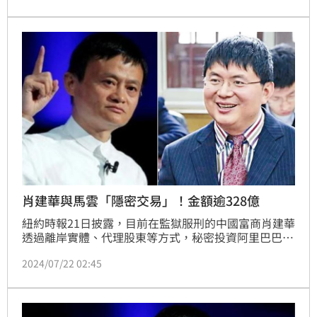
肖建華與馬雲「隱密交易」！金額逾328億
紐約時報21日披露，目前在監獄服刑的中國富商肖建華
透過離岸實體、代理股東等方式，秘密投資阿里巴巴及
相關企業，與阿里巴巴創辦人馬雲之間擁有至少10億美
2024/07/22 02:45
元（下同，約新台幣328億元）的秘密交易。