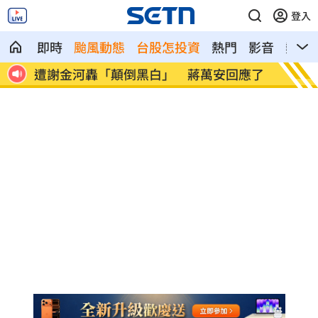
登入
即時
颱風動態
台股怎投資
熱門
影音
熱搜
應了
撞臉大咖韓星！《陽光》導演簽下台大正
台大3
妹
了