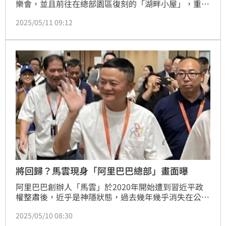
樂會，並且前往在總部園區復刻的「湖畔小屋」，重溫
創業時的點滴。隨後，馬雲將回歸的消息甚囂塵上。不
2025/05/11 09:12
過阿里巴巴集團與馬雲均否認。
將回歸？馬雲現身「阿里巴巴總部」畫面曝
阿里巴巴創辦人「馬雲」於2020年開始遭到習近平政
權整肅後，近乎是神隱狀態，過去幾年幾乎消失在公眾
視野，甚至還傳出定居日本的消息，直到今年初中國舉
2025/05/10 08:30
辦的民營企業座談會，馬雲出席現身引發熱議。近日中