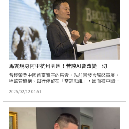
馬雲現身阿里杭州園區！昔談AI會改變一切
曾經榮登中國首富寶座的馬雲，先前因發言觸怒高層，
稱監管機構、銀行停留在「當鋪思維」，因而被中國當
局盯上，除了身家縮水之外，公開行程也大減幾近神隱
2025/02/12 04:51
的地步。不過，近日他罕見現身公司總部，在現場向眾
人拜年，消息曝光後引發關注。