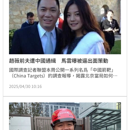
趙薇前夫遭中國通緝 馬雲曝被逼出面策動
國際調查記者聯盟本周公開一系列名爲「中國箭靶」
（China Targets）的調查報導，揭露北京當局如何跨
國打壓異議人士，將鎮壓手段延伸至全球。國際調查記
2025/04/30 10:16
者同盟（ICIJ）今天公布，趙薇的前夫H（代號），在
法國波爾多等待引渡聽證會期間，遭紅色通緝令通緝。
這道通緝令是中國要求國際刑警組織發出的。更引發關
注的是，阿里巴巴創辦人馬雲，曾受中國當局要求，親
自打電話勸H回國，驚悚的對話紀錄也曝光。