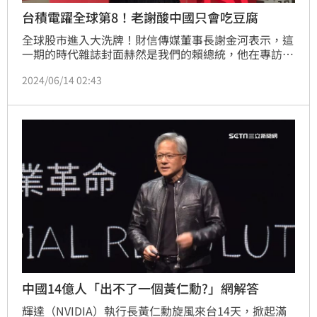
台積電躍全球第8！老謝酸中國只會吃豆腐
全球股市進入大洗牌！財信傳媒董事長謝金河表示，這
一期的時代雜誌封面赫然是我們的賴總統，他在專訪中
陳述，他在就職典禮中提到的兩岸互不隸屬，只是陳述
2024/06/14 02:43
事實，沒有挑釁，時代雜誌用的標題是「The Taiwan 
Test」！他展現的是展望未來的信心。不過，對岸只要
聽到台灣幾乎抓狂，親中的媒體稱呼中國，只敢用一個
「陸」字，好像臣民跪在地上跟主子說話。
中國14億人「出不了一個黃仁勳?」網解答
輝達（NVIDIA）執行長黃仁勳旋風來台14天，掀起滿