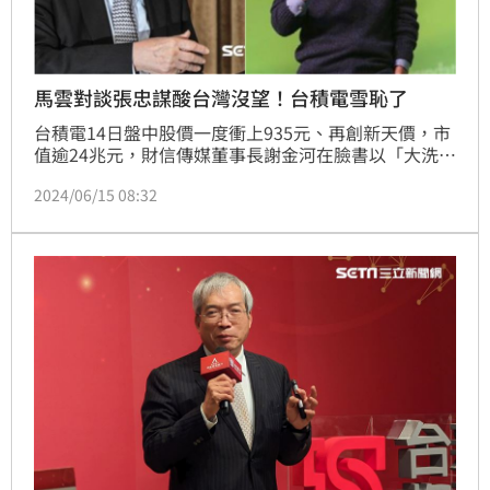
馬雲對談張忠謀酸台灣沒望！台積電雪恥了
台積電14日盤中股價一度衝上935元、再創新天價，市
值逾24兆元，財信傳媒董事長謝金河在臉書以「大洗牌
的年代，看好台灣的人有福氣！」回憶過去阿里巴巴集
2024/06/15 08:32
團創辦人馬雲過去曾和台積電創辦人張忠謀對談，並在
會後直指「台灣沒希望了」，結果馬雲比張忠謀還早退
休，如今台積電已成為全球第八大市值企業。