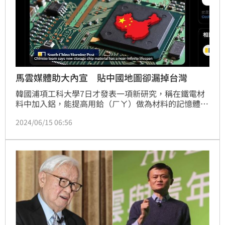
馬雲媒體助大內宣 貼中國地圖卻漏掉台灣
韓國浦項工科大學7日才發表一項新研究，稱在鐵電材
料中加入鋁，能提高用鉿（ㄏㄚ）做為材料的記憶體性
能。然而中國科學家近日也不甘示弱，透過被馬雲收購
2024/06/15 06:56
的香港媒體《南華早報》（下稱中媒）報導稱，中國開
發出一種突破性材料，能讓記憶體晶片的使用壽命幾乎
無限。先別管新材料可不可行，中媒搭配新聞貼出一張
中國晶片地圖，但其中竟然沒有台灣！恐怕有人要因此
回家吃自己了。