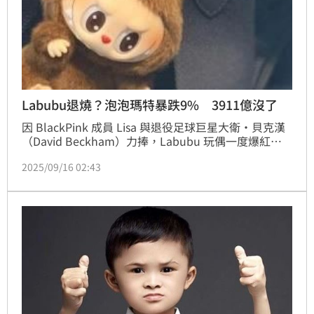
Labubu退燒？泡泡瑪特暴跌9% 3911億沒了
因 BlackPink 成員 Lisa 與退役足球巨星大衛・貝克漢
（David Beckham）力捧，Labubu 玩偶一度爆紅，
帶動中國母公司「泡泡瑪特」（Pop Mart）市值水漲
2025/09/16 02:43
船高。然而，熱潮似乎逐漸退燒，該股 15 日在港股單
日重挫近 9%，市值一天內蒸發約 130 億美元（新台幣
約 3,911 億元）。