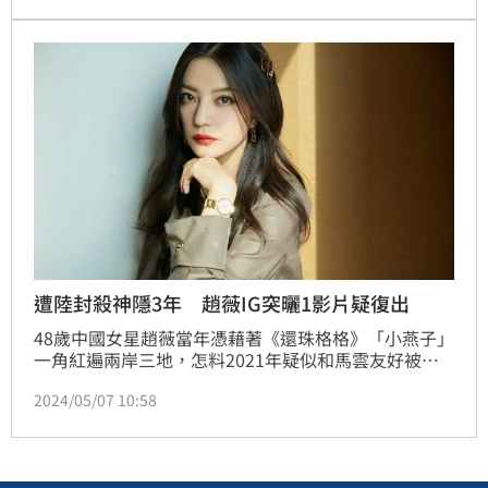
遭陸封殺神隱3年 趙薇IG突曬1影片疑復出
48歲中國女星趙薇當年憑藉著《還珠格格》「小燕子」
一角紅遍兩岸三地，怎料2021年疑似和馬雲友好被當
局封殺，作品遭下架除名。今年3月傳出她微博恢復正
2024/05/07 10:58
常，作品也出現她的名字，但復出仍遙遙無期。近日趙
薇突然在IG限動轉發與仁波切、喇嘛有關的影片，不久
後卻又刪除，掀起熱議。蔡維歆