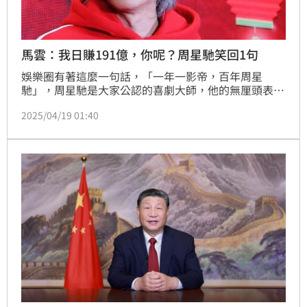
馬雲：我日賺191億，你呢？周星馳笑回1句
娛樂圈有著這麼一句話，「一年一影帝，百年周星
馳」，周星馳是大家公認的喜劇大師，他的無厘頭表
演，沒有人可以取代，他的喜劇電影至今百看不厭。當
2025/04/19 01:40
年的《唐伯虎點秋香》、《大話西遊》等經典影片，相
信每個人都不知看了多少遍還意猶未盡；不過，大家都
知道周星馳的演技好，其實他回答問題的高情商，更是
令人讚嘆！(記者唐家興)