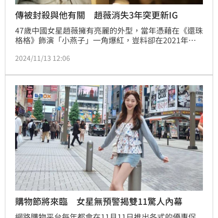
傳被封殺與他有關 趙薇消失3年突更新IG
47歲中國女星趙薇擁有亮麗的外型，當年憑藉在《還珠
格格》飾演「小燕子」一角爆紅，豈料卻在2021年傳
出慘遭封殺，不只戲劇作品全被下架除名，就連還沒拍
2024/11/13 12:06
攝的作品都被換角，然而神隱3年的她突然更新社群，
瞬間引起大家關注。蔡佩伶報導
購物節將來臨 女星無預警揭雙11驚人內幕
網路購物平台每年都會在11月11日推出各式的優惠促