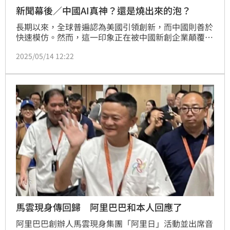
新聞幕後／中國AI真神？還是燒出來的泡？
長期以來，全球普遍認為美國引領創新，而中國則善於
快速模仿。然而，這一印象正在被中國新創企業顛覆。
中國媒體《Fortune財富》報導，來自中國杭州的人工
2025/05/14 12:22
智慧團隊DeepSeek，在今年初推出推理型大語言模型
R1，不僅性能與OpenAI的o1相當，其訓練成本更低至
令人咋舌的600萬美元，遠低於美國同級模型動輒上億
美元的開銷。這一突破不僅震驚業界，更導致輝達與微
軟等科技巨頭市值一度蒸發超過1兆美元。
馬雲現身傳回歸 阿里巴巴和本人回應了
阿里巴巴創辦人馬雲現身集團「阿里日」活動並出席音