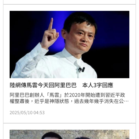
國網路上突瘋傳「馬雲5月10日將回阿里巴巴」，對
此，有中國媒體求證馬雲他表示「沒聽說」，不過9日
晚間馬雲現身阿里總部「湖畔小屋」，現場畫面也曝
光。
陸網傳馬雲今天回阿里巴巴 本人3字回應
阿里巴巴創辦人「馬雲」於2020年開始遭到習近平政
權整肅後，近乎是神隱狀態，過去幾年幾乎消失在公眾
視野，甚至還傳出定居日本的消息，直到今年初中國舉
2025/05/10 04:53
辦的民營企業座談會，馬雲出席現身引發熱議。近日中
國網路上更瘋傳「馬雲將回阿里巴巴」，對此，有中國
媒體求證馬雲，他表示「沒聽說」。