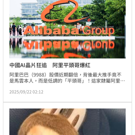
中國AI晶片狂追 阿里平頭哥爆紅
阿里巴巴（9988）股價近期翻倍，背後最大推手竟不
是馬雲本人，而是低調的「平頭哥」！這家隸屬阿里的
半導體公司，近日研發出的最新AI晶片 PPU，性能被
2025/09/22 02:12
指已逼近輝達（NVIDIA）的降級版 H20，甚至獲得官
方運算中心上億元訂單，央視《新聞聯播》更罕見報
導，顯示其戰略地位非同小可。