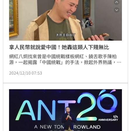
拿人民幣就說愛中國！她轟這類人下賤無比
網紅八炯找來曾是中國統戰樣板網紅、饒舌歌手陳柏
源，一起揭露「中國統戰」的手法，掀起外界熱議，財
經網美胡采蘋撰文分析，大部份中國人是沒有退路的，
2024/12/10 07:53
要不是你移民，要不就是繼續鬥。至於那些拿了一點
錢，就大肆說自己多愛中國大陸，其他人都是污衊，都
是不了解中國，像這類人，下賤無比，不但對不起台
灣，更對不起那些被殖民的中國人民。