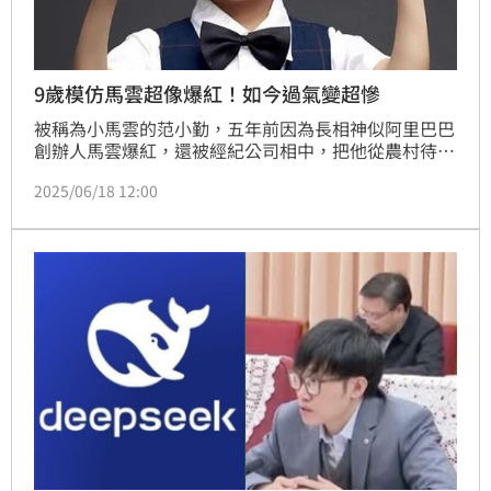
9歲模仿馬雲超像爆紅！如今過氣變超慘
被稱為小馬雲的范小勤，五年前因為長相神似阿里巴巴
創辦人馬雲爆紅，還被經紀公司相中，把他從農村待到
大都市，但誰知當時合約條件會讓他接受教育，沒想到
2025/06/18 12:00
一直到范小勤因為過氣而被拋棄後，才發現他根本沒有
好好接受教育，甚至就連基本的數學題「2+2」都不
會。