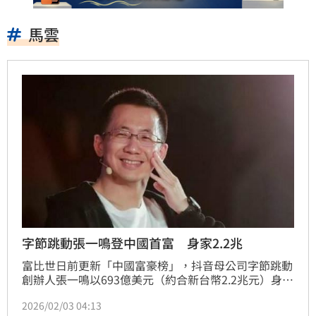
馬雲
字節跳動張一鳴登中國首富 身家2.2兆
富比世日前更新「中國富豪榜」，抖音母公司字節跳動
創辦人張一鳴以693億美元（約合新台幣2.2兆元）身價
登上榜首，擠下農夫山泉董事長鍾睒睒長達5年的中國
2026/02/03 04:13
首富寶座。