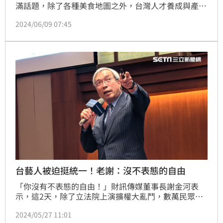
滿話題，除了各種美食地圖之外，台灣人才養成與產業
發展也是不少人關心的話題。有網友不禁好奇，為什麼
2024/06/09 07:45
中國有14億人「出不了一個黃仁勳?」，留言區則看法
不一。
台藝人被迫挺統一！老謝：沒不表態的自由
「你沒有不表態的自由！」財訊傳媒董事長謝金河表
示，這2天，除了立法院上演擴權大亂鬥，數萬民眾上
街頭，中國發動軍演的大新聞外，社會議論紛紛的是五
2024/05/27 11:01
月天帶頭的藝人表態。