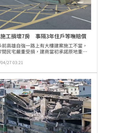
施工損壞7房 事隔3年住戶等嘸賠償
多前高雄自強一路上有大樓建案施工不當，
7間民宅嚴重受損，建商當初承諾原地重
但是到現在房子「拆光了」卻遲遲沒有動工
/04/27 03:21
！而原本的建設公司已經把基地轉賣，讓災
很委屈，因為建商說沒錢連租金補貼都拿不
，到底何時能重回家園遙遙無期！