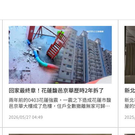
炸裂
19:02
00
勝
18:51
雙金
18:43
大咖
18:40
困
18:37
」
18:36
新
回家最終章！花蓮馥邑京華歷時2年拆了
新北
兩年前的0403花蓮強震，一震之下造成花蓮市馥
錢
18:34
屋的
邑京華大樓成了危樓，住戶全數撤離無家可歸。
更重
但拆除工程兩年來多次延宕，終於在今（27）日
看傻
18:33
2025
2026/05/27 04:49
於經
舉辦動土典禮，正式開拆。不少住戶回到現場留
可見
下心疼的眼淚，吐露心聲「終於可以看到新家的
晚
18:32
狼狽
感覺」。