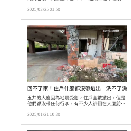
周邊貼公告，於本週開始進行圍籬搭設，預計3
2025/02/25 01:50
月起將陸續拆除公有宿舍及建築主體。沒想到昨
（24）日深夜有一名30多歲男子摸黑闖入大樓頂
樓，隨後便從大樓後側墜落，當場頭顱破裂、臟
器外露，警消人員獲報到場時發現男子已明顯死
亡，後續報請檢方相驗遺體，進一步釐清死因及
案情。
回不了家！住戶什麼都沒帶逃出 洗不了澡
玉井的大廈因為地震受創，住戶全數撤出，但是
他們都沒帶任何行李，有不少人徘徊在大廈前
面，想要回家拿衣物！玉井區公所目前有民眾被
2025/01/21 10:30
安置，不過因為是在公所二樓，恐怕沒辦法盥
洗，就要過年了該怎麼辦？居民相當無奈！