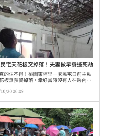
園民宅天花板突掉落！夫妻做早餐逃死劫
真的住不得！桃園東埔里一處民宅日前主臥
花板無預警掉落，幸好當時沒有人在房內，
後果不堪設想。議員黃家齊前往現場會勘，
/10/20 06:09
繫市府協助處理，經專業技師鑑定已列危險
，須修復改善才能住人。