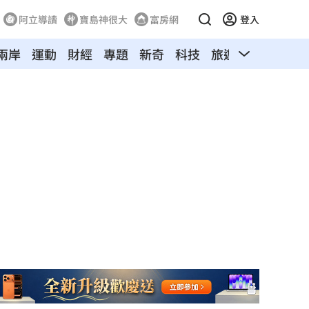
阿立導讀
寶島神很大
富房網
登入
兩岸
運動
財經
專題
新奇
科技
旅遊
汽車
寵物