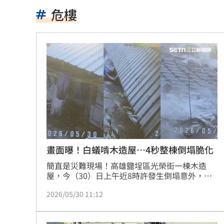
3大SM門面擔歌謠大戰主持！同框顏值
危樓
繞違停貨車遭撞！嘉義婦慘死姪重傷
19:
新濠建設單日狂掃5點 風佑築豪取8連
震後徒手搬瓦礫救人 委國舉重名將摘
魯冰花原唱隔13年開唱 台下驚見一票
長野安曇野暴雨釀土石流 390住宿客受
白海豚轉輕颱！最快「今夜脫離暴風圈
畫面曝！白蟻啃木造屋…4秒整棟倒塌脆化
簡直是災難現場！高雄鹽埕區光榮街一棟木造
獨／曝YT暫停更3週 南珉貞：不是因為
屋，今（30）日上午近8時許發生倒塌意外，巨
大聲響嚇壞附近住戶，緊鄰民宅出入口一度遭瓦
李李仁慶祝父親節！合體大尾油土伯網
2026/05/30 11:12
礫阻擋，所幸無人傷亡。據悉，木造屋已經30年
沒住人，木頭被白蟻蛀蝕，結構岌岌可危。工務
小孩不願繫安全帶！全機乘客慘滯留一
局初步調查，疑似連日降雨，導致建築物結構劣