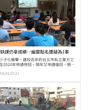
坦言，害怕睡覺的時候發生房屋崩塌的情
期缺課仍拿成績…幽靈點名遭疑為1事
少子化衝擊，建校百年的台北市私立東方工
在2020年申請停招，隔年又申請復招，根據
部統計，目前全校學生仍不到百人；該校除
/05/31 07:21
師生在危樓上課的爭議外，另名家長Ｂ小姐
訴本刊，該校有學生長期缺席，但在點名名
竟都是「全員到齊」，而缺課的學生在期末
能拿到成績，認為校方在學籍管理上出現大
。