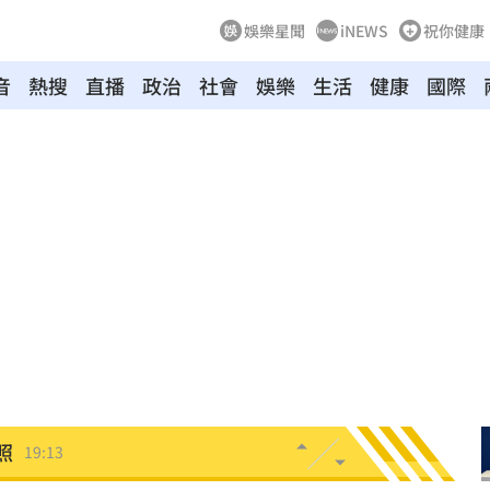
娛樂星聞
iNEWS
祝你健康
音
熱搜
直播
政治
社會
娛樂
生活
健康
國際
崩潰
19:28
雄鷹
19:24
肪肝
19:16
親切
19:15
活
19:15
照
19:13