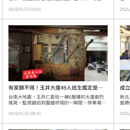
間看起來都像「開天窗」，磚牆被震到裂開錯
危樓
2025/01/23 10:01
2025
位，被貼上紅單。喬幼說事發當時人在外地，看
午2
到家人傳災損照片後，擔心的一夜沒睡，慶幸家
去拿
人都平安。
裡的
多人
狼藉
有家歸不得！玉井大廈49人逃生鑑定是危
成
樓
台南大地震，玉井仁愛街一棟6層樓的大廈劇烈
新北
搖晃，監視器拍到圍牆坍塌的一瞬間，停車場機
面積
車倒一排、轎車左搖右晃、大樓柱子都歪了！土
住戶
2025/01/21 08:41
2025
木技師評估現在大廈4根柱子失去功能，已經貼
多數
紅單表示危樓，緊急施做補強工程，最快明
商「
（22）日讓居民進屋拿東西，而要長期居住的