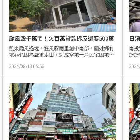
颱風毀千萬宅！欠百萬貸款拆屋還要500萬
日
凱米颱風過境，狂風驟雨重創中南部，國姓鄉竹
南投
坑巷也因為嚴重走山，造成當地一戶民宅因地基
紛紛
下陷近4公尺，整棟房子嚴重傾斜，屋主一家人
近期
2024/08/13 05:56
2024
被迫撤離。據了解，受害屋主4年多前才花1000
拉起
多萬買房，還欠銀行數百萬貸款，如今房子被判
甚至
定是危樓，得自費500萬強制拆除，屋主一家人
根本無力負擔。對此，南投縣長許淑華表示，將
會媒合民間團體協助拆除經費。