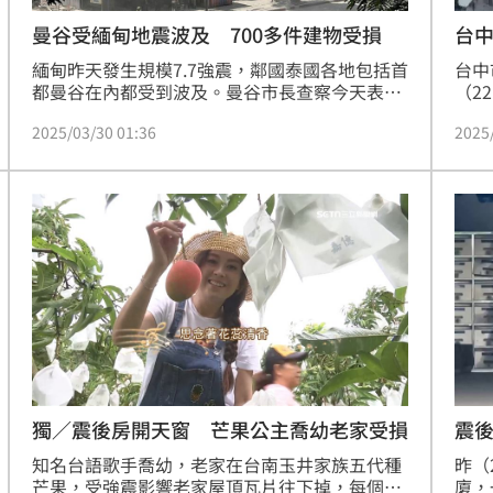
曼谷受緬甸地震波及 700多件建物受損
台中
緬甸昨天發生規模7.7強震，鄰國泰國各地包括首
台中
都曼谷在內都受到波及。曼谷市長查察今天表
（2
示，市府將先檢查700多起建物結構受損案件。
6樓
2025/03/30 01:36
2025
亡。
府相
往旅
返回
獨／震後房開天窗 芒果公主喬幼老家受損
震後
當
知名台語歌手喬幼，老家在台南玉井家族五代種
昨（
芒果，受強震影響老家屋頂瓦片往下掉，每個房
廈，