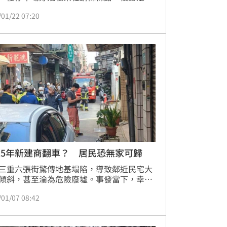
，經過相關單位補強穩固後，今（22）日下
/01/22 07:20
時半，終於短暫開放每戶10分鐘，讓住戶回
東西。有住戶心繫受困寵物，找到躲在衣櫃
貓咪，還有人把大型的存錢筒扛出來，但更
拿的是換洗衣物，出來紛紛感嘆，家中一片
，家園變色，不知何時能回家。
立5年新建商翻車？ 居民恐無家可歸
三重六張街驚傳地基塌陷，導致鄰近民宅大
傾斜，甚至淪為危險廢墟。事發當下，幸好
已於下午緊急撤離，但因情況過於突然，大
/01/07 08:42
居民來不及帶走家當，當地居民紛紛質疑建
莘聖建設」的專業與經驗。