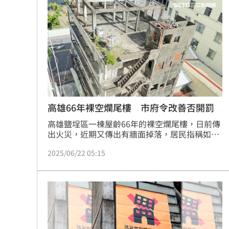
化，部分構件及屋體發生坍塌。監視器畫面曝
傳與女員工婚外情助升遷 FIFA主席回
光，房屋夷為平地前後僅花4秒，若當時有人經
過，後果不堪設想。
台灣高中生超神！這賽事拿下1金2銀2銅
二伯衣印哈哈鄙卑 專家：別穿去日本
向中國洩半導體機密 前SK海力士員工
台灣彩券開獎直播中
20:31
高雄66年裸空爛尾樓 市府令改善否開罰
高雄鹽埕區一棟屋齡66年的裸空爛尾樓，日前傳
LIVE三立+24小時直播
15:27
出火災，近期又傳出有牆面掉落，居民指稱如同
「都市地雷」，天天經過都提心吊膽，里長也期
三立iNEWS新聞台線上直播
18:00
2025/06/22 05:15
盼政府積極介入，保障市民安全。高雄市建管處
指出，已派員稽查，並函令所有權人改善，否將
處6萬元罰鍰、得連續開罰。（陳韋帆）
商場戰國來臨 台中「頂奢大道」逐漸
台彩父親節推新刮刮樂千萬頭獎超「爸
「拍片人的多重宇宙」職涯論壇9/12登