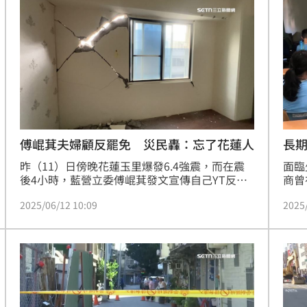
孩童
應了
形。
18:31
18:27
被笑
18:27
慘了
18:25
傅崐萁夫婦顧反罷免 災民轟：忘了花蓮人
長
昨（11）日傍晚花蓮玉里爆發6.4強震，而在震
面臨
後4小時，藍營立委傅崐萁發文宣傳自己YT反罷
商曾
免新頻道，前幾天縣長徐榛蔚也在議會質詢時聲
教育
2025/06/12 10:09
2025
援反罷，就被外界砲轟0403強震留下的危樓，一
了讓
堆災民無家可歸，夫妻倆衝刺反罷免，是不是忘
也告
了這群人。
冊上
成形
12:00
都還
漏洞
」氣
12:00
場！
10:30