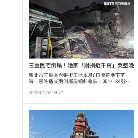
三重民宅倒塌！她家「財損近千萬」哭整晚
新北市三重區六張街工地本月6日開挖地下室
時，意外造成兩側鄰房傾斜龜裂，其中184號公
寓在晚間8點49分突然倒下，讓許多人的家瞬間
2025/01/07 04:27
變成危樓無法進入。對此，有居民痛心表示，本
次事故讓他們家財損將近1000萬，為此將矛頭指
向建商「我一定會要你們付出代價。」