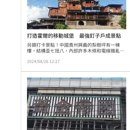
打造霍爾的移動城堡 最強釘子戶成景點
另類打卡景點！中國貴州興義的梨樹坪有一棟
樓，結構歪七扭八，內部許多木條和電線雜亂交
錯，窗上的塑膠紙和碎被單隨風飛舞，像是隨意
2024/08/26 12:27
拼湊的玩具屋，更被網友稱為「霍爾的移動城
堡」中國本土版，意外爆紅。