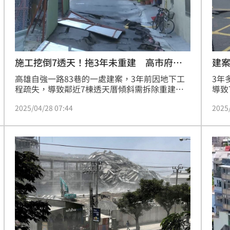
熱潮
10:00
15
施工挖倒7透天！拖3年未重建 高市府回
建案
應
高雄自強一路83巷的一處建案，3年前因地下工
3年
程疏失，導致鄰近7棟透天厝傾斜需拆除重建。
導致
儘管舊址目前已圍起圍籬申請建照，但住戶卻控
蓋，
2025/04/28 07:44
2025
訴建商施工進度停擺，和解協議形同虛設，怒嗆
重建
「當時市府追著我們簽和解書，到底保障了我們
損戶
什麼？」
出來