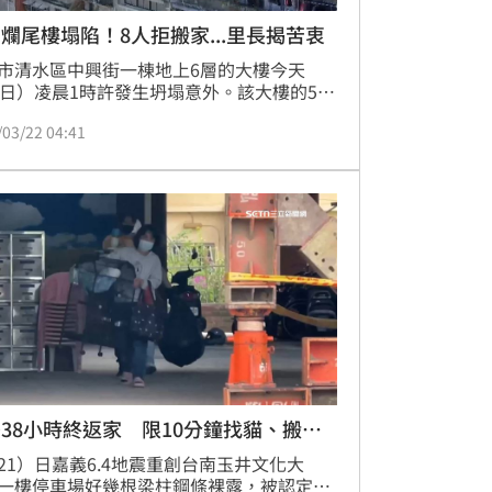
爛尾樓塌陷！8人拒搬家...里長揭苦衷
市清水區中興街一棟地上6層的大樓今天
2日）凌晨1時許發生坍塌意外。該大樓的5、
塌陷狀況嚴重，所幸無人居住，暫無人員傷
/03/22 04:41
受到影響的13戶共35位居民被緊急疏散，市
關部門迅速展開安置工作，9戶共26人被送
館安置，1戶1人依親安置，其餘3戶8人選擇
原屋。
38小時終返家 限10分鐘找貓、搬家
21）日嘉義6.4地震重創台南玉井文化大
一樓停車場好幾根梁柱鋼條裸露，被認定是