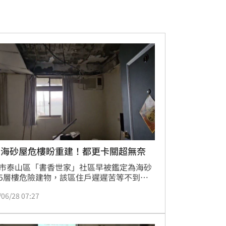
北海砂屋危樓盼重建！都更卡關超無奈
市泰山區「書香世家」社區早被鑑定為海砂
5層樓危險建物，該區住戶遲遲苦等不到都
建。儘管部分住戶早已搬遷，但仍有居民礙
/06/28 07:27
濟因素仍在海砂危樓內生活。整棟樓房隨處
牆面剝落、天花板塌陷、地面傾斜等狀況，
的居住條件也讓住戶們相當擔憂，甚至也有