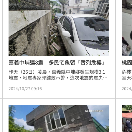
話，最少也要等半年！
嘉義中埔連8震 多民宅龜裂「暫列危樓」
桃
昨天（26日）凌晨，嘉義縣中埔鄉發生規模3.1
危樓
地震，地震專家郭鎧紋示警，這次地震的震央與
室天
1941年發生的中埔大地震相同，需提高警覺。沒
不然
2024/10/27 09:16
2024
想到今天（27日）下午中埔鄉短短1個多小時，
並聯
連續發生8起規模3以上的地震，多處民宅出現龜
建築
裂，被暫列危樓，還好沒有傳出人員傷亡。