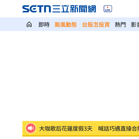
即時
颱風動態
台股怎投資
熱門
影
SBS歌謠大戰開播30分鐘傳災情！粉絲
羅戈8局失1分好投 兄弟火力爆發橫掃
接觸「常見塑膠微粒＋這樣吃」恐釀脂
伍婉華喊白沙屯颱風致歉 全網打氣讚
月薪3萬多怎麼活下去？過來人揭真實生
大咖歌后花蓮度假3天 喊話巧遇直接合