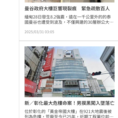
曼谷政府大樓巨響現裂痕 緊急疏散百人
緬甸28日發生8.2強震，遠在一千公里外的的泰
國曼谷也遭受到波及，不僅興建的30層辦公大樓
瞬間倒塌，如今又傳出多棟建築物出現搖晃及裂
2025/03/31 03:05
痕，已有上百棟被列為「危樓」。今（31）日上
午，曼谷政府綜合辦公大樓也傳出巨響，緊急疏
散了100多位民眾及公務人員，目前建築物已封
閉等待調查。
新／彰化最大危樓命案！男摸黑闖入墜落亡
位於彰化的「黃金帝國大樓」在921大地震後被
列為危樓，荒廢至今已25年，近期工程單位前往