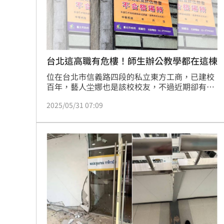
8國球員齊聚高雄 Formosa 7s掀足球
理想混蛋號召粉絲跨海追星吃美食！
18:
台北這高職有危樓！師生辦公教學都在這棟
位在台北市信義路四段的私立東方工商，已建校
百年，藝人坣娜也是該校校友，不過近期卻有該
校學生家長向本刊爆料，指稱該校的中正樓在5
2025/05/31 07:09
年前就因耐震結構不合格，被北市府都發局列為
危樓，不過校方沒有針對該樓進行維修補強，仍
讓師生持續在該樓內辦公、教學，而校方現還祭
出多項學雜費全免、獎學金方案招生，為了師生
安全，呼籲教育局應好好監督。