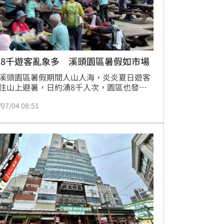
湧8千遊客亂象多 溪頭園區暑假如市場
溪頭園區暑假期間人山人海，炎炎夏日遊客
往山上避暑，日約湧8千人次，園區也發現
垃圾量增多；另外草坪區待拆危樓明明已經
/07/04 08:51
封鎖線，竟然還有民眾擅闖穿梭其中拍照，
爬上二樓取景，非常危險。