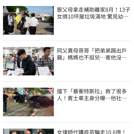
狠父母拿走補助離家8月！13子
女擠10坪屋垃圾滿地 驚見幼童
深夜遊蕩
同父異母哥哥「把弟弟踢出戶
籍」媽媽也不挺兒…害他沒收
到教召令遭判刑
擋下「暴衝特斯拉」救了很多
人！賓士車主身分曝…他社群
擁1.4萬追蹤
女律師代購疫苗騙走10.6億！