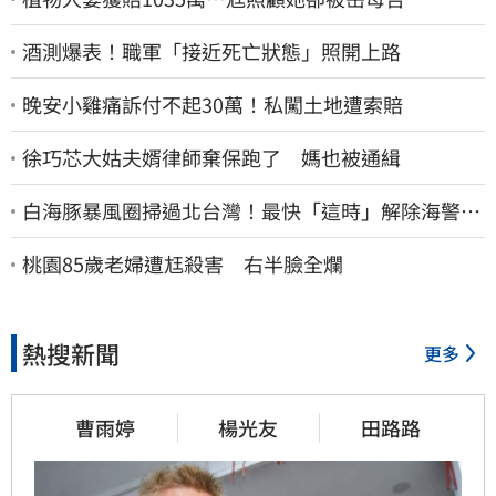
酒測爆表！職軍「接近死亡狀態」照開上路
晚安小雞痛訴付不起30萬！私闖土地遭索賠
徐巧芯大姑夫婿律師棄保跑了 媽也被通緝
白海豚暴風圈掃過北台灣！最快「這時」解除海警
9日停班停課一覽
桃園85歲老婦遭尪殺害 右半臉全爛
熱搜新聞
更多
曹雨婷
楊光友
田路路