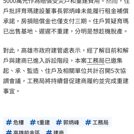
5000萬元作為賠償受災戶和重建費用。然而，住
戶批評育瑪建設董事長郭炳峰未能履行租金補償
承諾，房損賠償金也僅支付三期。住戶質疑育瑪
已出售基地、遲遲不重建，分明是想趁機脫產。
對此，高雄市政府建管處表示，經了解目前和解
戶與建商已進入訴訟階段，本案
工務局
已邀集
起、承、監造、住戶及相關單位共計召開5次協
調會議，工務局將持續督促建商履約並完成重建
事宜。
危樓
t重建
郭炳峰
工務局
高雄前金區
建商