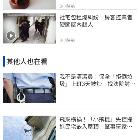
8小時前
社宅包租爆糾紛　房客控業者
硬闖屋內趕人
8小時前
其他人也在看
我不是清潔員！保全「拒倒垃
圾」上班3天被炒 找法院討公
道結果出爐
飛來橫禍！「小飛機」失控撞
進民宅嵌入屋頂 肇事玩家疑
心虛落跑了