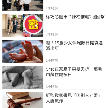
1小時前
徐巧芯翻車？陳柏惟曬2照回擊
2小時前
嚇！19歲少女伴屍數日提袋進
派出所
2小時前
少女在家產子男嬰夭折　裹毛
巾藏住處多日
6小時前
拆監獄家書見「叫別人老婆」
人妻氣炸