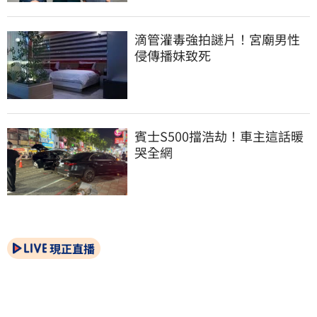
滴管灌毒強拍謎片！宮廟男性
侵傳播妹致死
賓士S500擋浩劫！車主這話暖
哭全網
現正直播