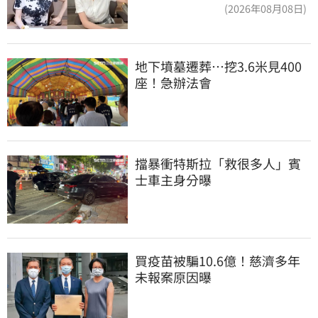
合
(2026年08月08日)
地下墳墓遷葬…挖3.6米見400
座！急辦法會
擋暴衝特斯拉「救很多人」賓
士車主身分曝
買疫苗被騙10.6億！慈濟多年
未報案原因曝