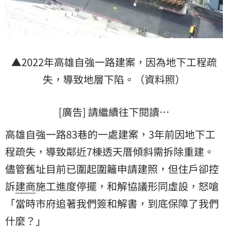
▲2022年高雄自強一路建案，因為地下工程疏
失，導致地層下陷。（資料照）
[廣告] 請繼續往下閱讀…
高雄自強一路83巷的一處建案，3年前因地下工
程疏失，導致鄰近7棟透天厝傾斜需拆除重建。
儘管舊址目前已圍起圍籬申請建照，但住戶卻控
訴
建商
施工進度停擺，和解協議形同虛設，怒嗆
「當時市府追著我們簽和解書，到底保障了我們
什麼？」