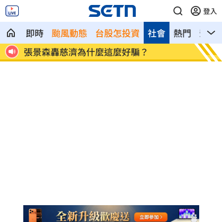
登入
即時
颱風動態
台股怎投資
社會
熱門
影音
都重
張景森轟慈濟為什麼這麼好騙？
柯轟陳