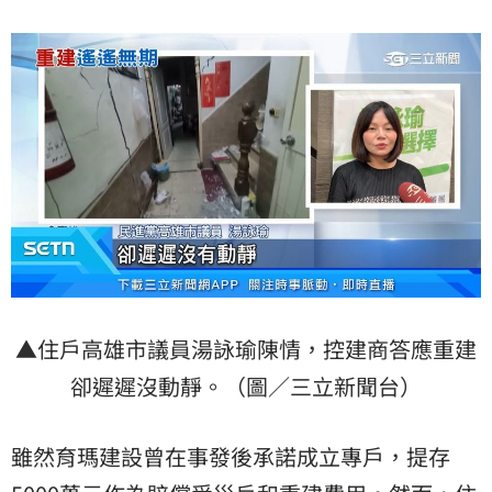
▲住戶高雄市議員湯詠瑜陳情，控建商答應重建
卻遲遲沒動靜。（圖／三立新聞台）
雖然育瑪建設曾在事發後承諾成立專戶，提存