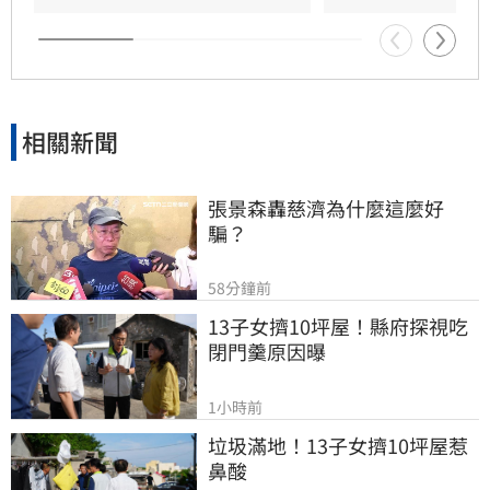
展現具體作為照顧資深藝人，而非僅提供勞健保
功能。整起事件引發關注，田路路則強調目前先
處理身體狀況，後續發展仍待觀察。
相關新聞
張景森轟慈濟為什麼這麼好
騙？
58分鐘前
13子女擠10坪屋！縣府探視吃
閉門羹原因曝
1小時前
垃圾滿地！13子女擠10坪屋惹
鼻酸