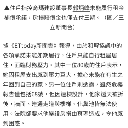
▲住戶指控育瑪建設董事長
郭炳峰
未能履行租金
補償承諾，房損賠償金也僅支付三期。（圖／三
立新聞台）
據《ETtoday新聞雲》報導，由於和解協議中的
各項承諾未能如期履行，住戶只能自行租屋居
住，面臨財務壓力。其中一位80歲的住戶表示，
她因租屋支出感到壓力巨大，擔心未能在有生之
年回到自己的家。另一位住戶則透露，雖然危樓
報告僅包括68號，但因連棟設計，他家透天被拆
後，牆面、連通走道與樓梯、化糞池皆無法使
用。法院卻要求他舉證房損由育瑪造成，令他感
到困惑。