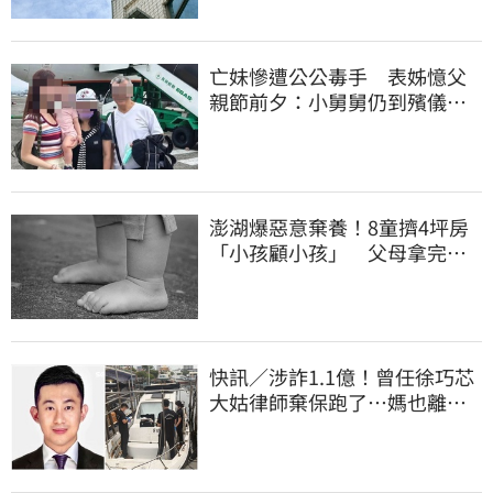
亡妹慘遭公公毒手 表姊憶父
親節前夕：小舅舅仍到殯儀館
陪她說話
澎湖爆惡意棄養！8童擠4坪房
「小孩顧小孩」 父母拿完補
助落跑
快訊／涉詐1.1億！曾任徐巧芯
大姑律師棄保跑了…媽也離
境 桃檢發通緝