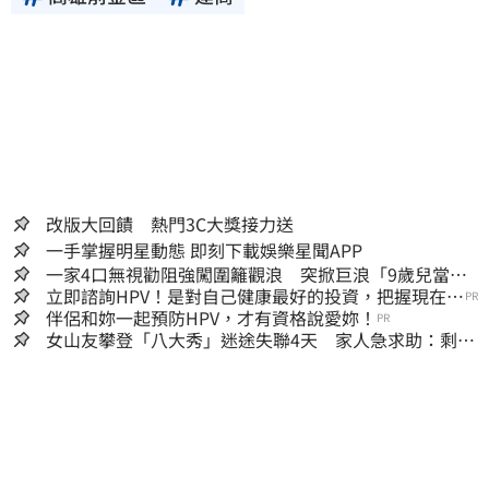
改版大回饋 熱門3C大獎接力送
一手掌握明星動態 即刻下載娛樂星聞APP
一家4口無視勸阻強闖圍籬觀浪 突掀巨浪「9歲兒當場
遭捲入海」
立即諮詢HPV！是對自己健康最好的投資，把握現在不
PR
嫌晚！
伴侶和妳一起預防HPV，才有資格說愛妳！
PR
女山友攀登「八大秀」迷途失聯4天 家人急求助：剩我
媽還沒找到