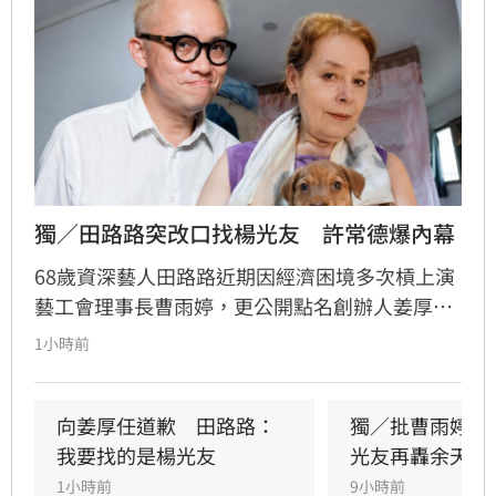
獨／田路路突改口找楊光友　許常德爆內幕
68歲資深藝人田路路近期因經濟困境多次槓上演
藝工會理事長曹雨婷，更公開點名創辦人姜厚任
出面，事後卻發文坦言搞錯對象，真正想找的是
1小時前
前理事長楊光友。楊光友對此回應，質疑田路路
晚年困頓不應全歸咎於工會。對此，音樂人許常
德出面緩頰，建議田路路應先安頓好生活，並提
向姜厚任道歉　田路路：
獨／批曹雨婷帳
議透過口述歷史記錄資深藝人的故事。許常德同
我要找的是楊光友
光友再轟余天工
時批評現任理事長曹雨婷不應神隱，呼籲工會應
1小時前
9小時前