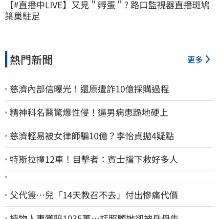
【#直播中LIVE】又見＂孵蛋＂? 路口監視器直播斑鳩
築巢駐足
熱門新聞
更多
慈濟內部信曝光！還原遭詐10億採購過程
精神科名醫驚爆性侵！逼男病患跪地硬上
慈濟輕易被女律師騙10億？李怡貞拋4疑點
特斯拉撞12車！目擊者：賓士擋下救好多人
父代簽…兒「14天教召不去」付出慘痛代價
植物人妻獲賠1035萬…尪照顧她卻被岳母告