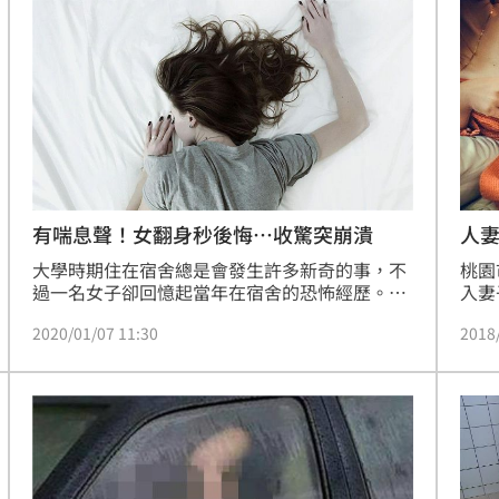
槓警
00:23
鎮濤
00:22
趨緩
00:19
人
有喘息聲！女翻身秒後悔…收驚突崩潰
桃園
大學時期住在宿舍總是會發生許多新奇的事，不
入妻
過一名女子卻回憶起當年在宿舍的恐怖經歷。當
上弓
時她在睡覺時，突然發現一個穿著「歌德裝」的
2018
2020/01/07 11:30
非事
女孩睡在她旁邊，隨後到廟裡收驚時，香又突然
斷成兩半，種種事蹟都讓原PO起雞皮疙瘩，不敢
相信是巧合。（蔣季容報導）
成形
12:00
」氣
12:00
場！
10:30