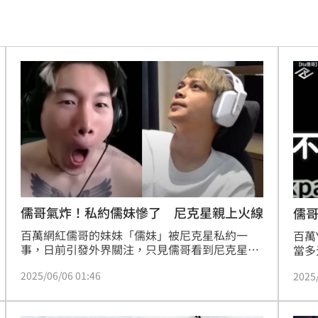
！
01:20
物
01:17
！
01:03
47
油
00:43
擊
00:41
儒哥氣炸！私約儒妹慘了 尼克星親上火線
儒
百萬網紅儒哥的妹妹「儒妹」被尼克星私約一
0萬
百萬
00:36
事，日前引發外界關注，只見儒哥看到尼克星觀
當多
看妹妹IG影片時發出喘息聲，拍桌砲轟「不要在
近日
、加
00:31
2025/06/06 01:46
2025
那邊喘氣」，甚至憤怒到一度在鏡頭前爆粗口，
到網
如今尼克星知道事情大條了，親上火線回應。
了尼
原因
00:26
應全