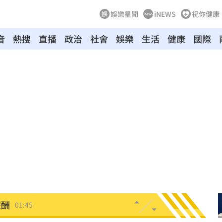
娛樂星聞
iNEWS
祝你健康
音
熱搜
直播
政治
社會
娛樂
生活
健康
國際
04:04
拉鋸
03:10
分
03:08
創高
03:06
:53
報酬
01:45