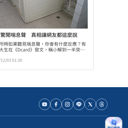
所驚聞喘息聲 真相讓網友都這麼說
所時如果聽見喘息聲，你會有什麼反應？有
大生在《Dcard》發文，稱小解到一半突然
「嗯…嗯…嗯…」和「嗯～啊～嗯～」讓他
/12/03 01:30
一大跳，結果是兩位同學便秘時發出的聲
讓不少網友「失望」還以為是四腳獸的故