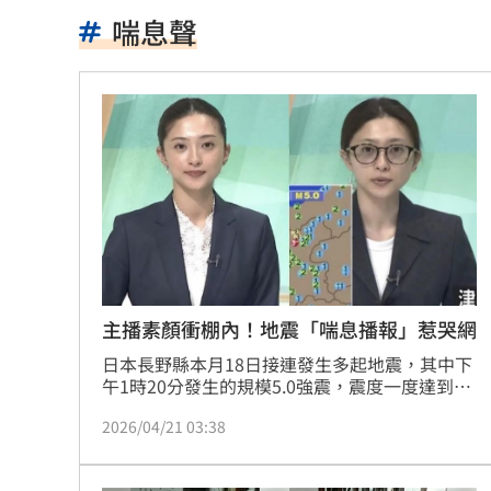
Q2獲利年增221% 愛普*EPS衝4.18元
喘息聲
宏福苑大火調查出爐！菸頭引燃施工雜
定投10年翻逾5倍 這檔吸引存股族卡位
新／四指齊揚！台指期飆破500點
00:48
慈濟遭詐10.6億元！全款拿回解方曝
00:
稱龍蝦咬完就吐 爆李世宗要信徒喝精
樂天女孩淚揭往事 愛意表達障礙遭重
主播素顏衝棚內！地震「喘息播報」惹哭網
一張百萬太貴！他公開高價股買法：賺3
日本長野縣本月18日接連發生多起地震，其中下
午1時20分發生的規模5.0強震，震度一度達到
「5強」，震驚當地民眾。而在這場突發天災
獨／海外遊學增強外語 台人夯英、美
2026/04/21 03:38
中，NHK長野放送局主播稻井清香的一段播報畫
面，意外成為日本社群媒體關注與討論焦點。
長尾獼猴失控狂襲居民！官方追查異常
（記者唐家興）