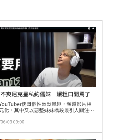
哥不爽尼克星私約儒妹 爆粗口開罵了
YouTuber儒哥個性幽默風趣，頻道影片相
元化，其中又以惡整妹妹橋段最引人關注。
，儒哥上傳最新影片時，意外發現留言區提
/06/03 09:00
紅尼克星想跟儒妹約會一事，儒哥也為此看
克星與妹妹視訊的影片，並將自己的真實反
都拍了下來。蔡佩伶報導