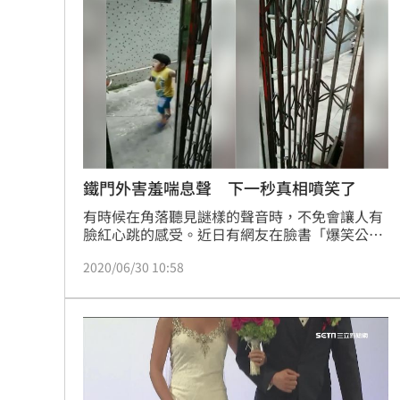
伊波拉失控！專家憂病毒恐已突變
00:23
飲料空盒找嘸地方丟 騎車咬著遭攔查
63歲章小蕙吐露心聲：後悔當年嫁給鍾
白海豚颱風擺盪逼近！雨到「這時」才
台灣彩券開獎直播中
20:31
鐵門外害羞喘息聲 下一秒真相噴笑了
有時候在角落聽見謎樣的聲音時，不免會讓人有
LIVE三立+24小時直播
15:27
臉紅心跳的感受。近日有網友在臉書「爆笑公
社」分享了一段謎樣又害羞的喘息聲，不料下一
三立iNEWS新聞台線上直播
18:00
2020/06/30 10:58
秒真相曝光卻令人噴笑。
商場戰國來臨 台中「頂奢大道」逐漸
台彩父親節推新刮刮樂千萬頭獎超「爸
「拍片人的多重宇宙」職涯論壇9/12登