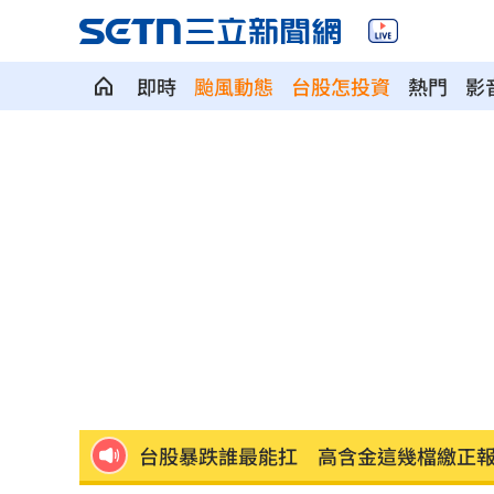
即時
颱風動態
台股怎投資
熱門
影
半導體與綠能雙箭頭！ 「它」霸氣狂賺
華許9月升息？ING：匯市在他與戰爭間
老後離婚財產怎麼分？ 丈夫退休金拒
「這餐飲集團」擺脫陰霾！上半年營收
賓士S500擋浩劫！車主這話暖哭全網
01
台股暴跌誰最能扛 高含金這幾檔繳正