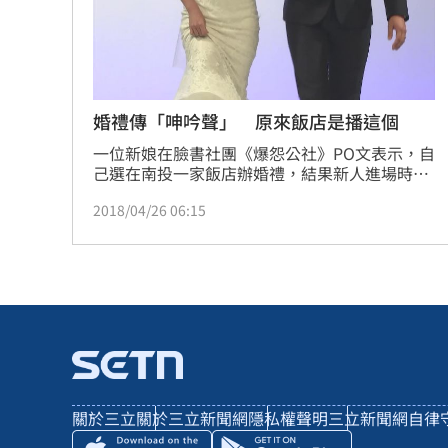
8國球員齊聚高雄 Formosa 7s掀足球
理想混蛋號召粉絲跨海追星吃美食！
18:
婚禮傳「呻吟聲」 原來飯店是播這個
一位新娘在臉書社團《爆怨公社》PO文表示，自
己選在南投一家飯店辦婚禮，結果新人進場時播
放的音樂竟傳出「A片般呻吟聲」，讓她超級傻
2018/04/26 06:15
眼，要求飯店高層給個交代。對此，飯店今
（26）日向新人道歉，並解釋當天是播放品冠的
「比想像更想你」MV，4分15秒時剛好有喘息
聲，新人才會質疑是呻吟聲。
關於三立
關於三立新聞網
隱私權聲明
三立新聞網自律