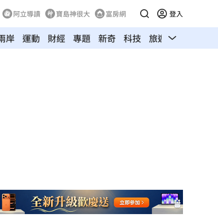
阿立導讀
寶島神很大
富房網
登入
兩岸
運動
財經
專題
新奇
科技
旅遊
汽車
寵物