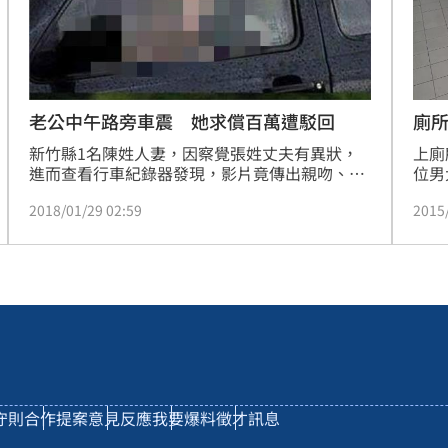
熱潮
10:00
15
老公中午路旁車震 她求償百萬遭駁回
廁
新竹縣1名陳姓人妻，因察覺張姓丈夫有異狀，
上廁
進而查看行車紀錄器發現，影片竟傳出親吻、女
位男
子喘息及抽取衛生紙等聲音，甚至還有張男說出
聽到
2018/01/29 02:59
2015
「啃妳」等對話，怒告丈夫與小三李女，並連帶
嚇了
賠償100萬元，但法官勘驗影片後認為，當時張
音，
男將車停在大馬路旁，而且還是中午時刻，難以
事。
想像兩人會在這種情形下車震，因此駁回陳女之
告訴。
守則
合作提案
意見反應
我要爆料
徵才訊息