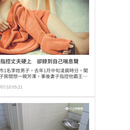
妻指控丈夫硬上 卻錄到自己喘息聲
市1名李姓男子，去年1月中旬凌晨時分，闖
子房間想一親芳澤，事後妻子指控他霸王硬
，李男則說，妻子沒答應他就停了，硬上並
/07/10 05:21
實。