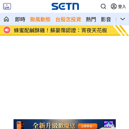
登入
即時
颱風動態
台股怎投資
熱門
影音
熱搜
花板
獨／鬼門開當心鬼上身 鬼月17禁忌一次
鄭麗文
看
話