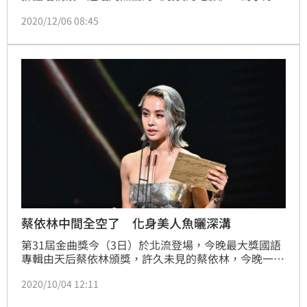
準備驚喜彩蛋，也引來滿場掌聲，讓小隊員齊聲大喊
2020/12/06 08:45
「歌王！歌王！」
蔡依林中間全空了 化身美人魚曬深溝
第31屆金曲獎今（3日）於北流登場，今晚最大獎國語
專輯由天后蔡依林頒獎，許久未見的蔡依林，今晚一席
霧霾藍禮服現身，頭髮也染成金藍色，相當有天后氣
2020/10/04 12:11
勢。