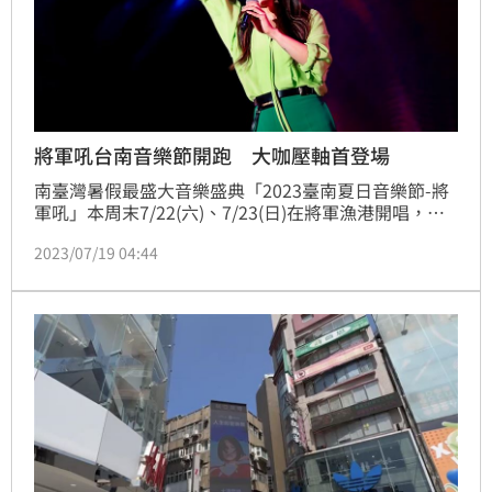
將軍吼台南音樂節開跑 大咖壓軸首登場
南臺灣暑假最盛大音樂盛典「2023臺南夏日音樂節-將
軍吼」本周末7/22(六)、7/23(日)在將軍漁港開唱，兩
天主題分別為「將軍狂派對」及「港口流行趴」；卡司
2023/07/19 04:44
堪稱歷屆最強，有三金加持及嘻哈界大咖歌手報到，剛
出爐的金曲新人洪佩瑜、「大嘻哈2冠軍」阿跨面都是
初登場，活動兩天分別由金曲歌后蔡健雅、大勢樂團告
五人擔綱壓軸。蔡維歆／台北報導