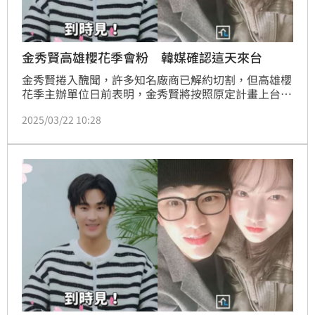
金秀賢高雄櫻花季會粉 韓媒確認這天來台
金秀賢捲入醜聞，許多知名廠商已解約切割，但高雄櫻
花季主辦單位日前表明，金秀賢將按照原定計畫上台演
出，這也是他在風波爆發後首個公開活動，除了台媒以
2025/03/22 10:28
外，包括韓國等國際媒體都嚴陣以待，如今韓媒爆出金
秀賢的當天行程。