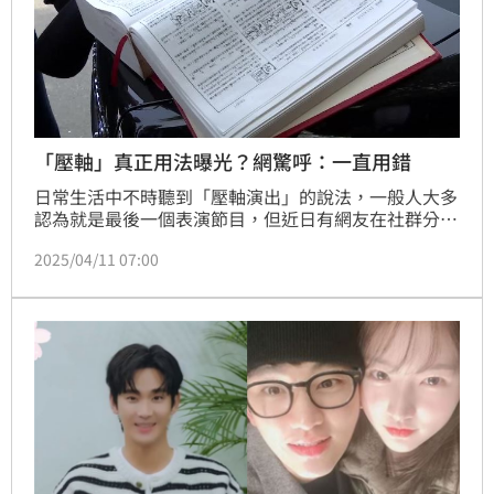
「壓軸」真正用法曝光？網驚呼：一直用錯
日常生活中不時聽到「壓軸演出」的說法，一般人大多
認為就是最後一個表演節目，但近日有網友在社群分
享，「壓軸」並非表演中的最後一個，查詢教育部重編
2025/04/11 07:00
國語辭典才知真正意思是「倒數第二位」。而最後一位
演出者或節目，則是要用「大軸」或「軸子」。