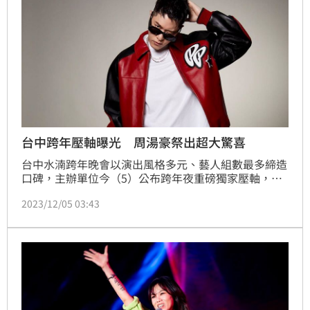
台中跨年壓軸曝光 周湯豪祭出超大驚喜
台中水湳跨年晚會以演出風格多元、藝人組數最多締造
口碑，主辦單位今（5）公布跨年夜重磅獨家壓軸，由
「全能天王」周湯豪擔綱，屆時將一連飆唱多首好歌勢
2023/12/05 03:43
必掀起跨年夜高潮，台下女粉絲們肯定被他電暈。回憶
過往跨年瘋狂經驗，周湯豪透露曾經最多一個晚上連趕
三場演出，表示：「以前都是三場跑，真的超可怕，壓
力也很大！今年很開心可以回到台中獨家演出，相信對
於2024一定是很棒的開始。」