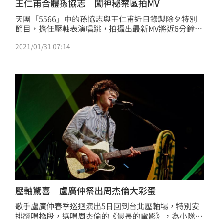
王仁甫合體孫協志 闖神秘禁區拍MV
天團「5566」中的孫協志與王仁甫近日錄製除夕特別
節目，擔任壓軸表演唱跳，拍攝出最新MV將近6分鐘的
規格，邀來藍波老師編舞，拍攝場景更從迎賓大廳、播
2021/01/31 07:14
報台、辦公區域、戲劇場景，甚至還大膽闖進了神祕禁
區「董事長辦公室」跳舞，電力十足的他們，誓言要讓
觀眾除夕夜在電視機看到他們MV必定尖叫吶喊。
壓軸驚喜 盧廣仲祭出周杰倫大彩蛋
歌手盧廣仲春季巡迴演出5日回到台北壓軸場，特別安
排翻唱橋段，選唱周杰倫的《最長的電影》，為小隊員