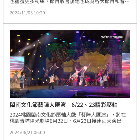
也擄獲更多粉絲，節目收官後她也成為各大節目和音樂
節爭相邀請的目標。王心凌2日出席舉辦在江西宜春的
2024/11/03 10:20
「月亮之都IHMAO」音樂嘉年華，歌迷苦等6小時她才
以壓軸現身，但她只唱4首歌就離開，被認為表演不如
預期，令現場觀眾集體崩潰當場嗆主辦單位退票。
閩南文化節藝陣大匯演 6/22、23精彩壓軸
2024桃園閩南文化節壓軸大戲「藝陣大匯演」，將在
桃園青埔陽光劇場6月22日、6月23日接連兩天演出，
今年更結合AI科技，融合華麗舞台，要帶給觀眾全新的
2024/06/21 06:00
表演。