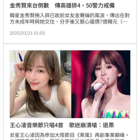
金秀賢來台倒數 傳高雄排4、50警力戒備
韓星金秀賢捲入與已故前女友金賽綸的風波，傳出在對
方未成年時與她交往、分手後又狠心逼債7億韓元（約
新台幣1600萬元）等，不過他全盤否認。而事件尚未
2025/03/21 01:03
落幕，金秀賢本月30日將來台出席「高雄櫻花季」，如
今傳出高雄警方特別編排「金秀賢勤務」，對此警方也
回應了。
王心凌音樂節只唱4首 歌迷崩潰嗆：退票
女星王心凌因為參加大陸節目《乘風》再創事業巔峰，