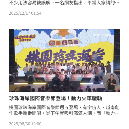
不少用法容易被誤解。一名網友指出，平常大家講的
「壓軸」並非指最後一個，而是倒數第二個，貼文曝光
2025/12/17 01:54
後，讓許多人驚訝直呼，一直以來都用錯了。更有內行
人解釋，「壓軸」源自戲曲，指倒數第二個劇目，而最
後一個才稱作「大軸」。
珍珠海岸國際音樂節登場！動力火車壓軸
桃園珍珠海岸國際音樂節週五登場，有宇宙人、越南創
作歌手輪番開唱，從下午就吸引滿滿人潮，而「動力火
車」的壓軸表演，更是讓歌迷嗨翻。
2025/08/30 10:00