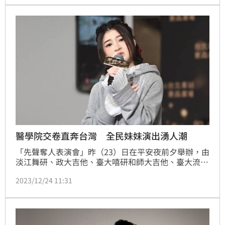
醫學院交卷直奔台灣 全民妹妹演出湧人潮
「先聲奪人表演會」昨（23）日在平安夜前夕舉辦，由
淡江舞研、政大吉他、臺大嘻研和師大吉他、臺大流行
歌唱、政大黑音的大學院校學生熱情演出，同時邀請到
2023/12/24 11:31
全民妹妹Gail壓軸演出，甜美的天籟歌聲，令現場的歌
迷粉絲們如癡如醉。事實上Gail剛考完學校考試就搭機
從泰國直奔來台，這次也會在台灣待上十天左右。