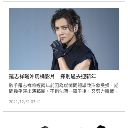
台隔離3+4天，意外讓他在台知名度瞬間暴漲。
羅志祥曬沖馬桶影片 揮別過去迎新年
歌手羅志祥將近兩年前因為感情問題導致形象受損，期
間幾乎淡出演藝圈，不過沈寂一陣子後，又努力轉戰網
路平台，近日又推出唱跳新歌，還將在跨年夜登上「花
2021/12/31 07:41
蓮太平洋觀光節」，最後壓軸上台開唱，對此羅志祥則
說「2年沒有上台表演，心情很興奮」。