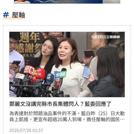
壓軸
鄭麗文沒講完縣市長集體閃人？藍委回應了
為表達對於問題油品事件的不滿，藍白昨（25）日大動
員上凱道，更宣布超過20萬人到場。擔任壓軸的國民黨
主席鄭麗文致詞，狂罵民進黨政府之際，底下藍營縣市
2026/07/26 02:37
長卻被抓包「集體閃人」，是否不給主席面子？引發各