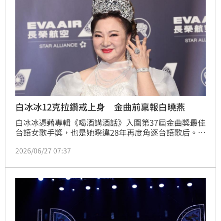
白冰冰12克拉鑽戒上身 金曲前稟報白曉燕
白冰冰憑藉專輯《喝酒講酒話》入圍第37屆金曲獎最佳
台語女歌手獎，也是她睽違28年再度角逐台語歌后。先
前曾放話帶「老奶奶」出席典禮的她，本月初受訪又坦
2026/06/27 07:37
言努力減肥10天，卻只減少0.05公斤，改口表示服裝會
以端莊為主。稍早她壓軸現身金曲獎紅毯，貴氣十足的
造型吸引全場目光。