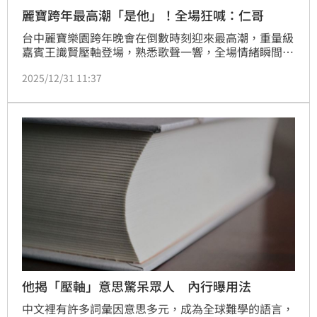
麗寶跨年最高潮「是他」！全場狂喊：仁哥
台中麗寶樂園跨年晚會在倒數時刻迎來最高潮，重量級
嘉賓王識賢壓軸登場，熟悉歌聲一響，全場情緒瞬間被
拉到最高點，狂喊：仁哥！觀眾齊聲跟唱，現場氣氛嗨
2025/12/31 11:37
到最到點。林宜君
他揭「壓軸」意思驚呆眾人 內行曝用法
中文裡有許多詞彙因意思多元，成為全球難學的語言，