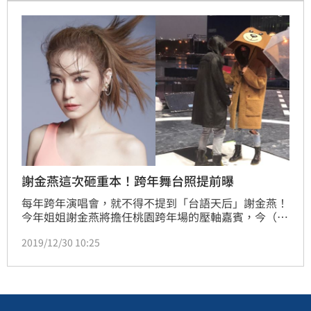
謝金燕這次砸重本！跨年舞台照提前曝
每年跨年演唱會，就不得不提到「台語天后」謝金燕！
今年姐姐謝金燕將擔任桃園跨年場的壓軸嘉賓，今（30
日）她也提前趕往桃園主場排練，只見謝金燕全身包緊
2019/12/30 10:25
緊，就算外頭下著雨，依舊沒澆熄她熱愛表演的心，至
於表演服裝和內容，主辦單位則是保密到家，令觀眾們
相當期待。