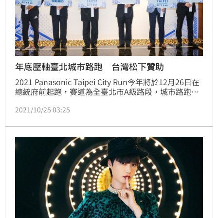
年底壓軸臺北城市路跑 台灣松下贊助
2021 Panasonic Taipei City Run今年將於12月26日在
總統府前起跑，賽道為全臺北市A級路段，城市路跑賽
去年因COVID-19疫情取消，今年在年底壓軸舉行，比
2021/10/25 03:25
賽分為12.5公里／3公里兩組，活動在22日下午2時開
始報名。報名連結請點：https://taipeicityrun.com/。 
（記者林辰彥／台北報導）