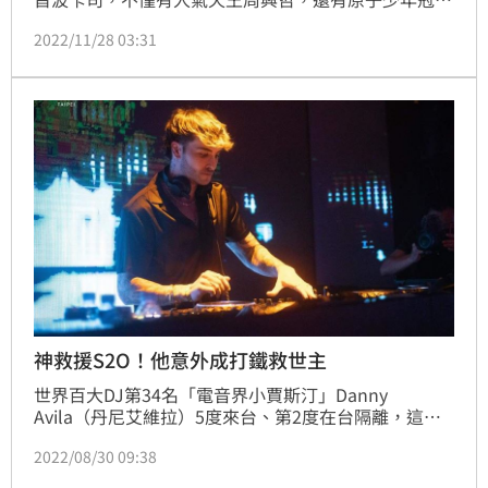
團「天王星」獻出首場跨年晚會，將從12月31 日晚上7
2022/11/28 03:31
點一路到1月1日深夜1點，長達6小時巨星卡司輪番上
陣，陪伴粉絲們迎向嶄新的一年。
神救援S2O！他意外成打鐵救世主
世界百大DJ第34名「電音界小賈斯汀」Danny 
Avila（丹尼艾維拉）5度來台、第2度在台隔離，這次
扛起了飽受爭議的音樂活動「S2O Taiwan潑水音樂
2022/08/30 09:38
祭」這也是他第三次登上台灣的S2O，除了2020年來
台，當時在台上揮舞國旗令人印象深刻，這次他甘願在