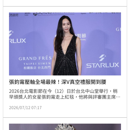
界熱議。本日，國民黨立委李彥秀出席大罷免一周年活
動受訪時，就回應了此事。
張鈞甯壓軸全場最辣！深V真空禮服開到腰
2026台北電影節在今（12）日於台北中山堂舉行，稍
早頒獎人的女星張鈞甯走上紅毯，他將與評審團主席黃
建業共同揭曉壓軸的「最高榮譽百萬首獎」，她今天壓
2026/07/12 07:17
軸登場，一襲性感超Ｖ黑色洋裝驚豔眾人。