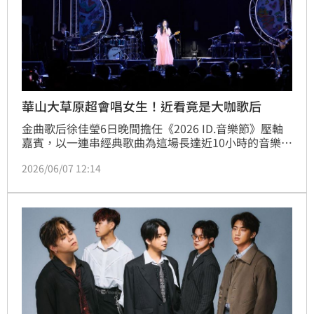
華山大草原超會唱女生！近看竟是大咖歌后
金曲歌后徐佳瑩6日晚間擔任《2026 ID.音樂節》壓軸
嘉賓，以一連串經典歌曲為這場長達近10小時的音樂盛
會畫下完美句點。她不僅把華山大草原變成大型KTV包
2026/06/07 12:14
廂，更首度鬆口透露新專輯進度，坦言目前作品「正在
路上」，希望能趕在年底前帶著全新音樂與歌迷見面，
消息一出讓現場粉絲興奮不已。