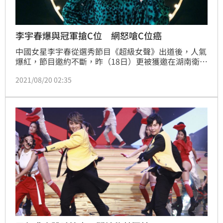
李宇春爆與冠軍搶C位 網怒嗆C位癌
中國女星李宇春從選秀節目《超級女聲》出道後，人氣
爆紅，節目邀約不斷，昨（18日）更被獲邀在湖南衛視
818晚會，當壓軸演出，官方這次還特別請來了桌球男
2021/08/20 02:35
子冠軍的許昕，而節目出第一版海報C位，許昕是被排
在C位，但在最新一版海報中，李宇春竟變成C位，讓
網友質疑：「連奧運冠軍的Ｃ位都要搶」。