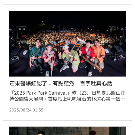
芒果醬爆紅認了：有點茫然 百字吐真心話
「2025 Park Park Carnival」昨（23）日於臺北圓山花
博公園盛大展開。首度站上叭叭舞台的林潔心第一個演
出，不斷呼籲台下樂迷多喝水；Yappy特地找來好兄弟
2025/08/24 01:55
Barry Chen和Multiverse站台，讓樂迷看得不亦樂乎；
公館青少年振奮人心熱力演出；芒果醬Mango Jump
作為壓軸，以音樂帶動現場氣氛，嗨到晚上10點。