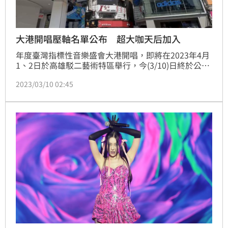
大港開唱壓軸名單公布 超大咖天后加入
年度臺灣指標性音樂盛會大港開唱，即將在2023年4月
1、2日於高雄駁二藝術特區舉行，今(3/10)日終於公布
醞釀許久的壓軸女神嘉賓——李心潔，睽違許久回歸歌
2023/03/10 02:45
手身份的她，將與「賽博台客代表」美秀集團合作演
出，意想不到的組合再次帶給大港樂迷重磅一擊，除了
李心潔Ｘ美秀集團之外，主辦單位在本週公布的最後一
波演出陣容中，也埋藏眾多驚喜名單。