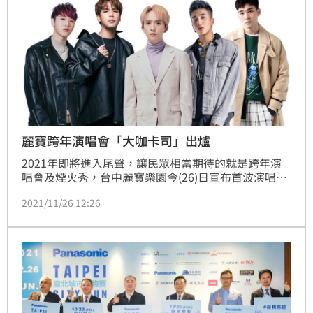
麗寶跨年演唱會「大咖卡司」出爐
2021年即將進入尾聲，讓民眾相當期待的就是跨年演
唱會及煙火秀，台中麗寶樂園今(26)日宣布首波演唱會
卡司，將由人氣偶像「五堅情」陳零九、邱鋒澤、黃偉
2021/11/26 12:26
晉、賴晏駒、婁峻碩陪粉絲倒數迎新年，當然還有不可
缺少的全台最大摩天輪「天空之夢」，將施放「環狀璀
璨煙火秀」！(記者劉沛妘)