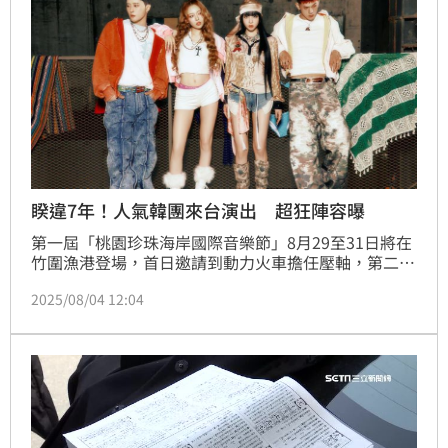
睽違7年！人氣韓團來台演出 超狂陣容曝
第一屆「桃園珍珠海岸國際音樂節」8月29至31日將在
竹圍漁港登場，首日邀請到動力火車擔任壓軸，第二天
則找來睽違7年來台的韓團KARD坐鎮，以及越南創作歌
2025/08/04 12:04
手MINH、印尼小王子Ardhito Pramono等，重量級的
國際卡司未演先轟動。