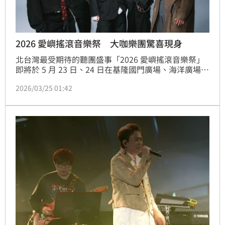
2026 愛嶼搖滾音樂祭 大咖樂團驚喜現身
北台灣最受期待的聽團盛事「2026 愛嶼搖滾音樂祭」
即將於 5 月 23 日、24 日在基隆國門廣場、海洋廣場及
城際轉運站盛大登場！今年活動規模再度升級，不僅維
2026/03/25 01:42
持三大舞台設計，更將與日本名古屋人氣音樂祭
「Freedom Nagoya Festival」合作，將基隆的搖滾熱
力推向國際高度。蔡維歆