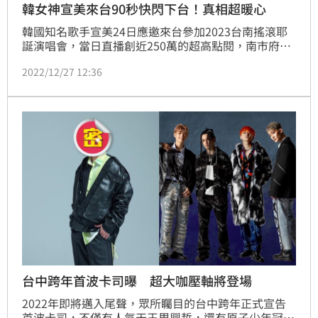
韓女神宣美來台90秒快閃下台！真相超暖心
韓國知名歌手宣美24日應邀來台參加2023台南搖滾耶
誕演唱會，當日直播創近250萬的超高點閱，南市府指
出，宣美相當重視此次台南的演出，來台前密集排練，
2022/12/27 12:36
甚至上機前一晚還練到深夜導致感冒，但仍克服身體不
適全力發揮，讓現場歌迷為之沸騰。
台中跨年首波卡司曝 超大咖壓軸將登場
2022年即將邁入尾聲，眾所矚目的台中跨年正式宣告
首波卡司，不僅有人氣天王周興哲，還有原子少年冠軍