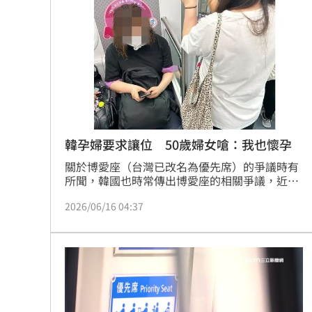
吳女濫用緊急設備的行為已引發關注。根據鐵路
法規定，任意操作緊急裝置可處新台幣1萬元以
新／大雷雨開轟「2縣市」 示警區域出
上、100萬元以下罰鍰，警方後續將依法調查釐
清並追究其行政責任，以維護大眾乘車秩序與安
蛋量慘掉2成！專家曝恐缺到「這月份」
全。
3歲童吃火鍋打翻燙傷！母告負責人結局
台灣彩券開獎直播中
20:31
韓孕婦要求讓位 50歲婦女嗆：我也懷孕
LIVE三立+24小時直播
15:27
關於博愛座（台灣已改名為優先席）的爭議時有
三立iNEWS新聞台線上直播
18:00
所聞，韓國也時常傳出博愛座的相關爭議，近日
就有韓國一名孕婦要求另一名坐在博愛座上的婦
2026/06/16 04:37
人讓座，結果被對方以「我也懷孕了」為理由拒
市場到酒場料理！可果美蕃茄醬創無限
絕讓坐，引起網友的熱議。
父親節送會拉筋的按摩椅 爸爸「筋歡喜
油品食安事件引關注 挑選保健食品要注
罕病博士彭士齊 輪椅上的生命覺醒！
11