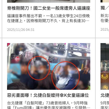
獨／
脊椎剛開刀！國二女坐一般席遭旁人逼讓座
新北
逼讓座事件層出不窮，一名13歲女學生24日傍晚
在優
在捷運上，因脊椎剛開刀不久、背上有長達30公
一路
分的傷口，背著8至9公斤書包，仍被一名婦人要
2025
2025/11/26 04:31
壓力
求讓座給帶孩子的高大男子，車廂內乘客觀看
不是
下，她只好忍痛站起來。讓媽媽心疼直呼「難道
才沒
要穿泳衣出門嗎？」
北
惡劣畫面曝！北捷白髮嬤持傘K女童逼讓位
9月
台北捷運「白髮阿嬤」73歲曾姓婦人，9月時強
席反
逼「Fumi阿姨」讓出優先席反被踹飛，引發熱