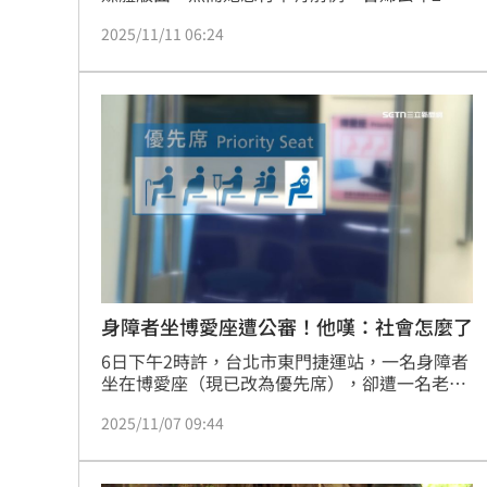
因不滿一對父女坐博愛座拿雨傘打傷女童小腿挨
2025/11/11 06:24
告，然而，案件偵辦期間，她不到案遭通緝，沒
能學會教訓，在今年9月強逼「Fumi阿姨」讓座
被踹飛，扯出一連串紛爭，近日打傷女童犯行被
檢方依法起訴，後續將面對司法審判。
身障者坐博愛座遭公審！他嘆：社會怎麼了
6日下午2時許，台北市東門捷運站，一名身障者
坐在博愛座（現已改為優先席），卻遭一名老人
家「拍照公審」，瘋狂對著身障者的臉拍照，之
2025/11/07 09:44
後發布在臉書上，身障者一時之間不知所措，同
時也感到非常憤怒，隨即按下緊急服務鈴，並詢
問「為什麼偷拍我」，之後在警方的協助下，該