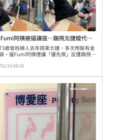
Fumi阿姨被逼讓座…踹飛北捷嬤代價
73歲曾姓婦人去年搭乘北捷，多次甩裝有金
袋，逼Fumi阿姨禮讓「優先席」反遭踢飛，
引發熱議。事件過後，曾姓婦人被起底是會
/02/10 08:02
螂、慣竊、通緝犯，爭議事件頻傳。Fumi阿
因此爆紅，然而踹人的行為，因涉犯社會秩
護法，也在近日裁定出爐，原定裁罰6000
他提出聲明異議，法院改裁處4000元罰鍰，
抗告。