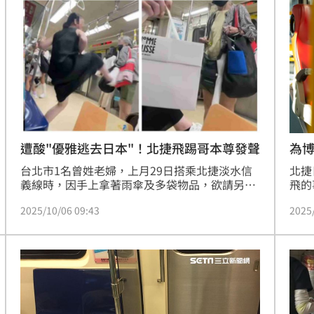
用心
遭酸"優雅逃去日本"！北捷飛踢哥本尊發聲
為
台北市1名曾姓老婦，上月29日搭乘北捷淡水信
北捷
義線時，因手上拿著雨傘及多袋物品，欲請另名
飛的
年輕男子禮讓「優先席」；孰料，該名男子先將
發生
2025/10/06 09:43
2025
手上物品交給他人保管，接著用腳擋住老婦的二
傷。
度攻擊，再起身猛踹對方一腳，老婦當場噴飛跌
但檢
坐在對面座位，如今男子人在日本新聞曝光，底
方確
下有網友留言「優雅地逃走」，對此男子駁斥回
罪，
應了。