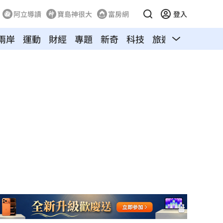
阿立導讀
寶島神很大
富房網
登入
兩岸
運動
財經
專題
新奇
科技
旅遊
汽車
寵物