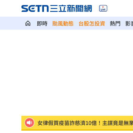
即時
颱風動態
台股怎投資
熱門
影
NCC沒委員！白質疑1事爆爭執韓國瑜急
台股高價股撐盤再現雙萬金 收斂守住
早餐店「1畫面」釣出始源朝聖 台粉傻
過半台北人評725不成功 他：蔣萬安高
保全「拒倒垃圾」：我不是清潔員！下
女律假買疫苗詐慈濟10億！主謀竟是無
胡瓜保險箱百萬現金消失 鬆口驚人內