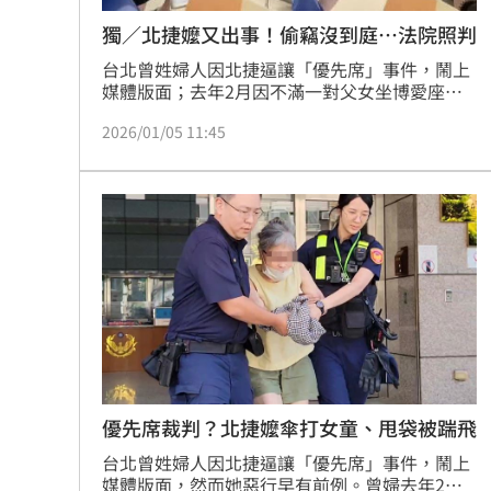
獨／北捷嬤又出事！偷竊沒到庭…法院照判
台北曾姓婦人因北捷逼讓「優先席」事件，鬧上
媒體版面；去年2月因不滿一對父女坐博愛座拿
雨傘打傷女童小腿挨告遭起訴，9月甩袋強逼
2026/01/05 11:45
「Fumi阿姨」讓座被踹飛的案件仍在偵辦中；她
也被人起底是慣竊還是研討會蟑螂，如今又因犯
下竊盜案，審理時未到庭，近日仍被法院依法判
拘役59天，得易科罰金，可上訴。
優先席裁判？北捷嬤傘打女童、甩袋被踹飛
台北曾姓婦人因北捷逼讓「優先席」事件，鬧上
媒體版面，然而她惡行早有前例。曾婦去年2月