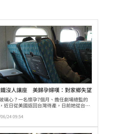
高鐵沒人讓座 美歸孕婦嘆：對家鄉失望
玻璃心？一名懷孕7個月、擔任劇場總監的
，近日從美國返回台灣待產，日前她從台南
完搭高鐵返家，但自由座沒有位子，連博愛
/06/24 09:54
滿座，她只能挺著孕肚和丈夫坐在走道，但
下車前卻滿腹委屈對車廂喊話「我在博愛座
沒人讓座」，直呼對家鄉人民失望。影片在