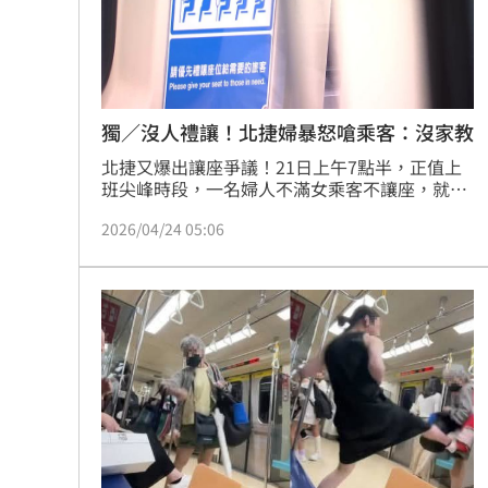
酷澎「爸氣父親節」國際官方品牌齊聚
獨／沒人禮讓！北捷婦暴怒嗆乘客：沒家教
北捷又爆出讓座爭議！21日上午7點半，正值上
班尖峰時段，一名婦人不滿女乘客不讓座，就在
車上辱罵對方「沒家教、沒愛心」，雙方爆發口
2026/04/24 05:06
角，驚動不少搭車民眾。