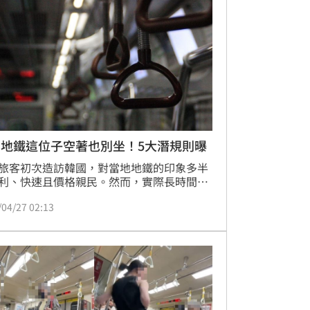
平台上瘋傳引發熱議後，該名孕婦雖然刪
鎖帳號，但仍被網友備份，引發眾怒。
國地鐵這位子空著也別坐！5大潛規則曝
旅客初次造訪韓國，對當地地鐵的印象多半
利、快速且價格親民。然而，實際長時間使
才會發現，除了明文規定外，韓國地鐵還存
/04/27 02:13
少「不成文的潛規則」，若不小心踩雷，雖
定會被當場糾正，卻可能引來周遭乘客側