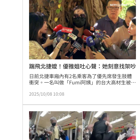
名老人家才刪掉照片，最後身障者發文感嘆「現
在社會怎麼了，身障者也會被趕離博愛座？太惡
意了吧？」
踹飛北捷嬤！優雅姐吐心聲：她刻意找架吵
日前北捷車廂內有2名乘客為了優先席發生肢體
衝突。一名叫做「Fumi阿姨」的台大高材生被曾
姓婦人拿包包揮打，氣憤出腳回擊。中秋節當天
2025/10/08 10:08
他赴警局製作筆錄，昨（7）日也首度出面還原
狀況，是憂心被攻擊才會出於自保出招，但2人
都將被依社維法送辦。