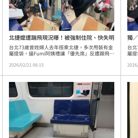
11:00
獨／
北捷嬤遭踹飛現況曝！被強制住院、快失明
曝
台北
台北73歲曾姓婦人去年搭乘北捷，多次甩裝有金
屬提
屬提袋，逼Fumi阿姨禮讓「優先席」反遭踢飛，
此事
曾婦事後又因通緝犯身份被逮捕。曾婦近日為了
2026
2026/02/21 06:15
議蟑
之前曾持傘敲擊女童案出庭，爆出雙眼已接近失
姨也
明，且被Fumi阿姨踹飛後，還強制住院、被診斷
序維
出精神分裂。
元，
不可