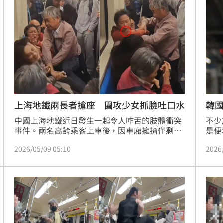
議，許多人更發現，婦人對面其實就有空著的優
社群
先席。
文、
爐
15:42
15:41
曝
15:38
上海地鐵兩長者搶座 圍攻少女抓臉吐口水
韓
中國上海地鐵近日發生一起令人咋舌的肢體衝突
不少
事件。兩名高齡乘客上車後，因車廂擁擠僅剩一
是便
個空位，在自行佔據後，竟隨即要求鄰座的一名
用後
可能
2026/05/09 05:10
2026
年輕女乘客起身讓位。儘管該名女子當時正值生
在不
12:00
理期，身體極度不適而婉言拒絕，未料此舉卻點
不一
燃了兩名長者的怒火。雙方起了口角爭執，兩名
目。
」
18:00
老人不顧公共空間秩序，當眾對少女展開肢體圍
攻，火爆場面被一旁乘客拍下後上傳社群平台，
意
13:00
引發社會關注。
:00