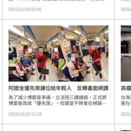
逼一
議。如今曾婦又爆出，去（2024）年也因不滿一
2025
2025/11/10 05:46
童。
對父女不讓出捷運博愛座，竟持雨傘打傷2歲女
等罪
童，女童父親氣得前往警局報案提告，經台北地
檢審理，認為曾婦攻擊年幼兒童行為惡劣又無悔
意，今（10）日依法將其起訴，當時「白髮阿
嬤」對女童施暴的監視器畫面也曝光。
阿嬤坐優先席讓位給年輕人 反轉畫面網讚
高
為了減少博愛座爭議，立法院三讀通過，正式將
台灣
博愛座改成「優先席」，但還是不時會在網路上
客在
看到長者為了坐優先席，跟年輕人爭吵的事件，
或聽
2025/10/20 12:18
2025
不過一名網友卻看到了完全相反的狀況，一名拄
日本
拐杖的年輕人一上車就被讓座，影片曝光引起熱
設計
議。
奇，