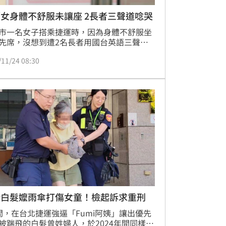
女身體不舒服未讓座 2長者三聲道唸哭
市一名女子搭乘捷運時，因為身體不舒服坐
先席，沒想到遭2名長者用國台英語三聲道
狂念，甚至嗆他書讀太少，讓女子不堪眾人
/11/24 08:30
當場哭出來，女子今（24）日出面控訴，這
情勒，甚麼是情勒？當下真的痛到快暈過去
有讓座，沒想到卻無辜成為箭靶。
捷白髮嬤雨傘打傷女童！檢起訴求重刑
間，在台北捷運強逼「Fumi阿姨」讓出優先
被踹飛的白髮曾姓婦人，於2024年間同樣為