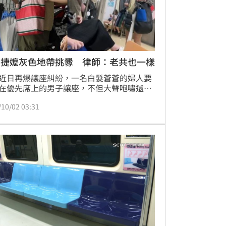
北捷嬤灰色地帶挑釁 律師：老共也一樣
近日再爆讓座糾紛，一名白髮蒼蒼的婦人要
在優先席上的男子讓座，不但大聲咆嘯還用
攻擊，男子不滿回踹婦人，讓婦人跌坐到對
/10/02 03:31
座位上，話題連日引發討論。對此，律師林
指出，婦人基本上就是採取灰色地帶的挑釁
，與中共對台海的作法一樣，直言「這就是
鬼遊戲。」