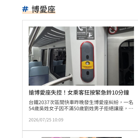
上班遲到1分鐘被迫請假1hr 律師：已
博愛座
白海豚逼近「會發陸警」？氣象署最新
路邊長樹藤釀禍！騎士慘勾摔車「臉掛
台中社宅文宣驚見中國國徽 林楚茵轟
談中聯風波 蘇南維:靠近選舉怎麼講都失
每投1元創1.8倍影響 凱基金永續布局
羅志祥談偶像飯撒互動 認了：開心最
搶博愛座失控！女乘客狂按緊急鈴10分鐘
台鐵2037次區間快車昨晚發生博愛座糾紛，一名
台灣地震97％是這2種 氣象署認證破壞
54歲吳姓女子因不滿50歲劉姓男子拒絕讓座，雙
方爆發口角。吳女情緒失控，竟在非緊急狀態下
AIT推韌性台灣系列文 首波聚焦災害管
2026/07/25 10:09
狂按車廂內的乘客緊急對講機，刺耳警鈴聲持續
長達10分鐘，嚴重影響全車乘客。鐵路警察獲報
曾經歷合約糾紛 THE BOYZ確定9人續
趕抵現場，確認雙方無肢體衝突且皆不提告，但