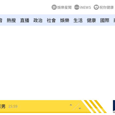
娛樂星聞
iNEWS
祝你健康
音
熱搜
直播
政治
社會
娛樂
生活
健康
國際
勸架
16:04
季線
16:04
了
16:02
山症
16:00
場慘
15:59
業男
15:59
幕
15:59