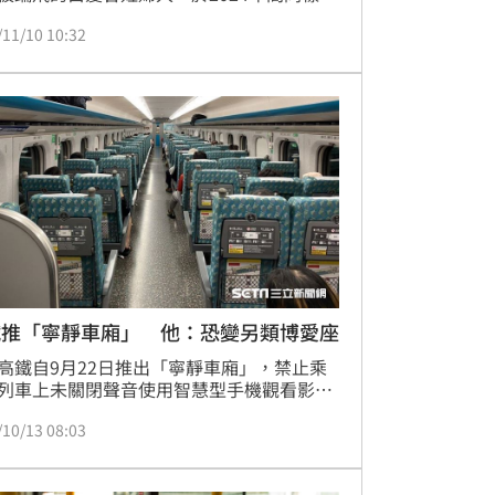
對父女起身讓博愛坐，竟然直雨傘打傷女
/11/10 10:32
台北地檢署10日將曾婦依故意對兒童犯傷害
起訴。
鐵推「寧靜車廂」 他：恐變另類博愛座
高鐵自9月22日推出「寧靜車廂」，禁止乘
列車上未關閉聲音使用智慧型手機觀看影片
音樂，也不得在車廂內大聲通話等。對此，
/10/13 08:03
作家福澤喬表示，日本沒有「寧靜車廂」的
，因為保持車廂的安靜是常識，不過他也好
在台灣若沒有真正理解「寧靜車廂」的設計