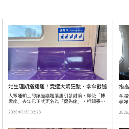
觸法
15:59
說明
15:58
彩」
15:52
這句
15:52
焦
15:52
結果
15:50
重要
15:49
她生理期搭捷運！竟遭大媽狂酸、拿傘戳腿
搭
大眾運輸上的讓座議題屢屢引發討論，即使「博
孕婦
力大
15:47
愛座」去年已正式更名為「優先席」，相關爭議
孕婦
仍時有所聞。近日，一名女網友分享搭捷運時的
演出
理
15:46
2026/06/30 02:28
2026
經歷，表示自己因生理期身體不適坐在一般座
座也
位，卻遭一名婦人以言語影射、甚至用雨傘碰觸
她在
約
15:43
腿部，讓她相當無奈。貼文曝光後，引起網友熱
旁卻