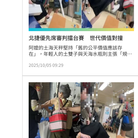
北捷優先席審判擂台賽 世代價值對撞
阿嬤的土海天秤堅持「舊的公平價值應該存
在」，年輕人的土雙子與天海水瓶則主張「規則
可以被挑戰」。雙方都覺得自己站在正義的一
2025/10/05 09:29
邊，於是優先席變成審判擂台賽：一個用袋子揮
舞尊嚴，一個用腳踹開壓力。這是冥王獅子世代
「我要被看見」與冥王射手世代「我要自由」的
世代價值對撞。