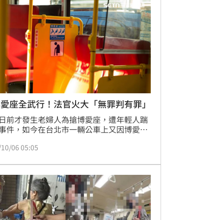
，會不會成為另外一種「博愛座」？
博愛座全武行！法官火大「無罪判有罪」
日前才發生老婦人為搶博愛座，遭年輕人踹
事件，如今在台北市一輛公車上又因博愛座
爭執！兩名乘客互相拉扯推擠，導致雙方受
/10/06 05:05
案件經地檢署起訴後，一審判決兩人無罪，
方不服上訴。高等法院重新審理後，認定雙
實動手，撤銷原判，改判兩人皆構成傷害
可易科罰金，全案仍可上訴。