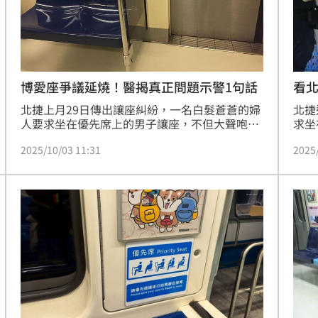
看
博愛座爭議延燒！醫揭真正問題示警1句話
北捷
北捷上月29日傳出讓座糾紛，一名白髮蒼蒼的婦
求坐
人要求坐在優先席上的男子讓座，不但大聲咆嘯
包包
還用包包攻擊，男子不滿回踹婦人，讓婦人跌坐
2025
2025/10/03 11:31
面的
到對面的座位上。對此，醫師姜冠宇表示，這是
智群
源自於「系統的不作為」，「再叫年輕人讓下
動作
去，相信下次出人命」。
膽小