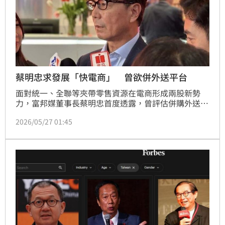
蔡明忠求發展「快電商」 曾欲併外送平台
面對統一、全聯等夾帶零售資源在電商形成兩股新勢
力，富邦媒董事長蔡明忠首度透露，曾評估併購外送平
台，因物流配送與電商可產生綜效，甚至希望進一步發
2026/05/27 01:45
展「快電商」業務，像是韓國電商酷澎在韓國就有自己
外送平台，momo也希望尋求電商下一階段成長動能。