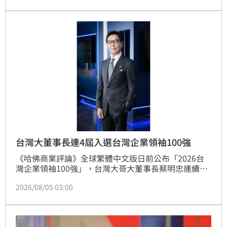
業須積極部署，將電信基礎轉化為AI時代的新服務價
值。本屆榜單由科技業主導，百強總市值激增至98.99
兆元，反映AI正重塑企業競爭規則。台灣大上半年表現
亮眼，稅後淨利年增25%，每股盈餘達2.86元，持續領
先同業，展現長期經營實力。
台灣大董事長連4屆入選台灣企業領袖100強
《哈佛商業評論》全球繁體中文版日前公布「2026台
灣企業領袖100強」，台灣大哥大董事長蔡明忠連續4
屆入選，續居電信業之首。本屆榜單由AI產業主導，科
2026/08/05 03:00
技業領袖占比達68%、較上屆增加5個百分點，百強企
業總市值達98.99兆元、較上屆成長逾一倍，反映AI正
加速產業競爭規則與企業價值重新排序。