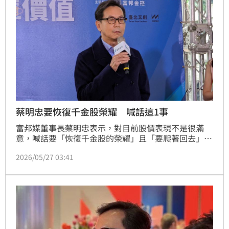
蔡明忠要恢復千金股榮耀 喊話這1事
富邦媒董事長蔡明忠表示，對目前股價表現不是很滿
意，喊話要「恢復千金股的榮耀」且「要爬著回去」；
他強調，未來持續推動有機成長，也希望透過併購擴大
2026/05/27 03:41
規模，並補足科技人才缺口；他更首度向市場喊話「希
望被momo併購的公司，請自己來報名！」