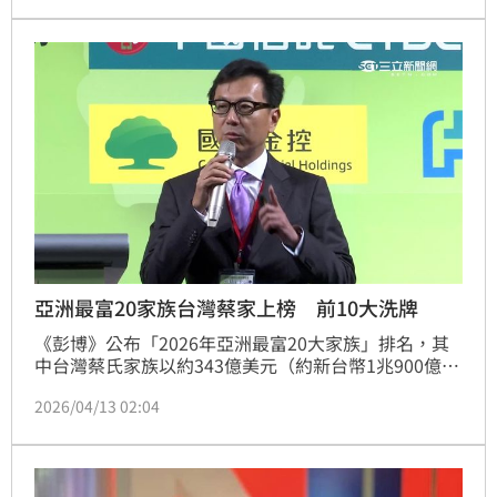
持續修正方向、深化國際布局，並從金融本業出發，回
應社會對信任、永續與共好的期待。
亞洲最富20家族台灣蔡家上榜 前10大洗牌
《彭博》公布「2026年亞洲最富20大家族」排名，其
中台灣蔡氏家族以約343億美元（約新台幣1兆900億
元）入榜。觀察前10名變化，與去年相比出現明顯洗
2026/04/13 02:04
牌，其中南韓三星集團李在鎔家族排名大幅攀升，從第
10名躍升至第3名；香港新鴻基地產郭得勝家族則由第
5名上升至第2名。