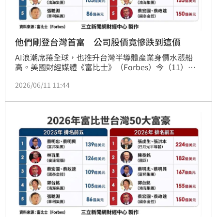
他們剛登台灣首富 公司股價竟慘跌到這價
AI浪潮席捲全球，也推升台灣半導體產業身價水漲船
高。美國財經媒體《富比士》（Forbes）今（11）日
公布「2026年台灣50大富豪」排行榜，其中日月光投
2026/06/11 11:44
控（3711）董事長張虔生與副董事長張洪本兄弟，以
224億美元（約新台幣7087億元）資產首度奪下台灣首
富寶座，成為本次榜單最大焦點。