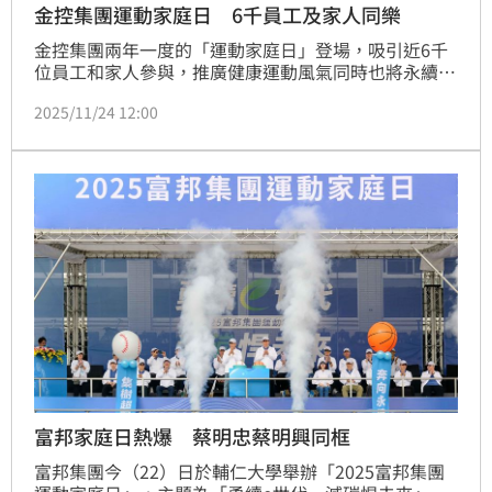
金控集團運動家庭日 6千員工及家人同樂
金控集團兩年一度的「運動家庭日」登場，吸引近6千
位員工和家人參與，推廣健康運動風氣同時也將永續概
念融入，全面採用無紙化設計，運動衣帽使用環保聚脂
2025/11/24 12:00
纖維製作，要真正落實減塑、減廢和減碳。
富邦家庭日熱爆 蔡明忠蔡明興同框
富邦集團今（22）日於輔仁大學舉辦「2025富邦集團