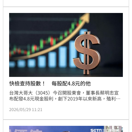
會。此番談話引發市場高度關注，帶動資金湧入，富邦
媒近日股價強勢飆升，因最近六個營業日累積漲幅高達
45.98%，遭證交所列入注意股。今（4）日盤中股價再
度大漲逾9%，最高來到320.5元。
快檢查持股數！ 每股配4.8元的他
台灣大哥大（3045）今召開股東會，董事長蔡明忠宣
布配發4.8元現金股利，創下2019年以來新高，殖利率
約4.3%居同業之冠。受惠於合併台灣之星綜效顯現，
2026/05/29 11:21
去年營收近2千億元，EPS達4.77元創7年新高。蔡明忠
強調，電信市場已轉向AI價值戰，未來將結合AI資料中
心與新科技服務，推動三大引擎協同成長，深耕金融科
技與電商領域，為股東創造長期價值。