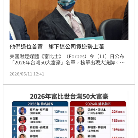
他們退位首富 旗下這公司竟逆勢上漲
美國財經媒體《富比士》（Forbes）今（11）日公布
「2026年台灣50大富豪」名單，榜單出現大洗牌。去
年榮登首富的富邦集團蔡明忠、蔡明興兄弟，今年遭日
2026/06/11 12:41
月光投控（3711）董事長張虔生與副董事長張洪本兄
弟超車。張氏兄弟憑藉224億美元（約新台幣7087億
元）的身價，登上台灣首富寶座。不過，今日台股遭遇
沉重賣壓，日月光股價同步走跌，即使張洪本晉升台灣
首富，仍難敵市場拋售壓力；反觀排名滑落至第3名的