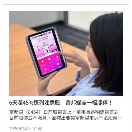
自今（5）日起至6月18日止。其中晶彩科、富邦媒、
磐亞及點晶採每5分鐘撮合一次；金居與迎輝則列為20
分鐘撮合，成為本波處置名單中限制較嚴格的個股。
6天漲45%遭列注意股 富邦媒差一檔漲停！
富邦媒（8454）日前股東會上，董事長蔡明忠直言對
目前股價並不滿意，並喊出要讓富邦媒重返千金股榮
耀，更透露未來將透過「本業成長＋併購擴張」兩隻腳
2026/06/04 10:48
策略推動公司發展，甚至不排除評估外送平台等併購機