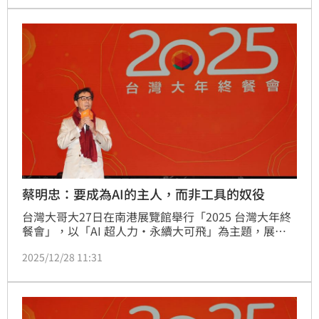
（EPS）獲利王。為了讓員工開心過好年，今年謝年會
總摸彩獎金高達約2,050萬元，整體中獎率更衝上
84%，創下歷年新高。
蔡明忠：要成為AI的主人，而非工具的奴役
台灣大哥大27日在南港展覽館舉行「2025 台灣大年終
餐會」，以「AI 超人力・永續大可飛」為主題，展現
電信本業與企業服務亮眼成果。董事長蔡明忠在致詞時
2025/12/28 11:31
指出，今年截至 11 月，台灣大在個人用戶、企業客戶
與中小企業服務三大市場皆繳出佳績。其中，中小企業
相關業務展現強勁成長動能，毛利呈現雙位數勁揚，顯
示電信核心能力正持續轉化為支持台灣產業升級的實質
力量。