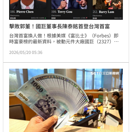
擊敗郭董！國巨董事長陳泰銘首登台灣首富
台灣首富換人做！根據美媒《富比士》（Forbes）即
時富豪榜的最新資料，被動元件大廠國巨（2327）董
事長陳泰銘，以156億美元（約4936億台幣）身價，取
2026/05/20 05:36
代鴻海（2317）創辦人郭台銘成為台灣第一富。現年
69歲的陳泰銘白手起家，從永和的小巷子創辦國巨，一
路帶領小公司從找不到員工的窘境，成長為被動元件領
域的世界級企業。