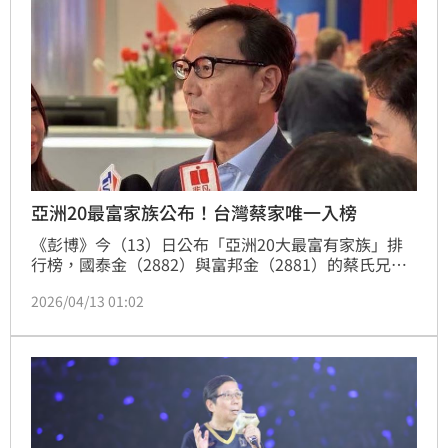
亞洲20最富家族公布！台灣蔡家唯一入榜
《彭博》今（13）日公布「亞洲20大最富有家族」排
行榜，國泰金（2882）與富邦金（2881）的蔡氏兄弟
家族，憑藉343億美元（約1.09兆台幣）的資產，穩坐
2026/04/13 01:02
亞洲第六富寶座，也是台灣唯一入榜家族。蔡家財富相
比於去年的309億美元，又增長了11%。報導指出，蔡
氏兄弟創辦了國泰人壽後，又分家成為國泰蔡家和富邦
蔡家，雙雙成為台灣重量級金融控股公司，業務還擴及
房地產與電信業。