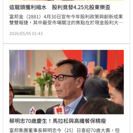
這龍頭獲利縮水 股利竟發4.25元股東樂歪
富邦金（2881）4月30日宣布今年股利政策與創新成果
雙雙報捷，其中最受市場關注的焦點在於現金股利大幅
加碼，同時其在金融科技創新上的國際競爭力也持續提
2026/05/05 01:43
升，展現出在穩健獲利基礎下回饋股東的強烈企圖心。
蔡明忠70歲慶生！馬拉松與高纖餐保精瘦
富邦集團董事長蔡明忠今（25）日喜迎70歲大壽，但