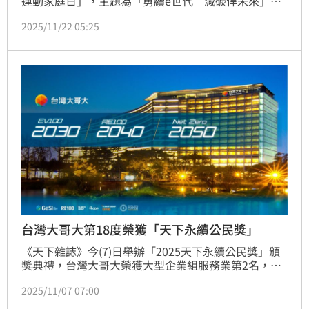
運動家庭日」，主題為「勇續e世代　減碳悍未來」，
吸引近6千名員工與家屬齊聚，展現企業永續與運動
2025/11/22 05:25
力。活動不僅是運動嘉年華，更結合ESG理念，從服
裝、餐具到遊戲設計全面落實環保，讓永續精神走進每
個家庭。
台灣大哥大第18度榮獲「天下永續公民獎」
《天下雜誌》今(7)日舉辦「2025天下永續公民獎」頒
獎典禮，台灣大哥大榮獲大型企業組服務業第2名，並
第18度獲得《天下雜誌》肯定，成為全台獲獎次數最
2025/11/07 07:00
多、永續表現最穩定的電信業者。自2007年起，台灣
大連續入榜、屢次名列TOP10，今年再度脫穎而出，為