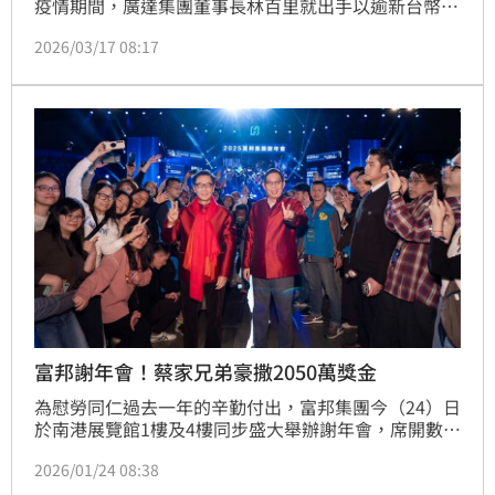
疫情期間，廣達集團董事長林百里就出手以逾新台幣20
億元的價格訂購私人飛機—龐巴迪環球7500，這款飛機
2026/03/17 08:17
更被譽為私人飛機界的勞斯萊斯，而鍾情於這款飛機的
台灣富豪還有富邦集團董事長蔡明忠、中租集團總裁辜
仲立、國巨董事長陳泰銘以及遠東集團董事長徐旭東等
重量級大佬。
富邦謝年會！蔡家兄弟豪撒2050萬獎金
為慰勞同仁過去一年的辛勤付出，富邦集團今（24）日
於南港展覽館1樓及4樓同步盛大舉辦謝年會，席開數百
桌，近1.6萬名同仁齊聚一堂。2025年富邦集團再度繳
2026/01/24 08:38
出亮麗成績單，不僅連續第五年穩居台灣第一大集團寶
座，富邦金控更連續第17年蟬聯金控業每股盈餘