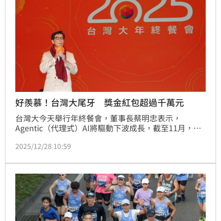
好羨慕！台灣大尾牙 獎金紅包超過千萬元
台灣大今天舉行年終餐會，董事長蔡明忠表示，
Agentic（代理式）AI將驅動下波成長，截至11月，台
灣大個人、企業客戶與中小企業3項服務繳佳績，中小
2025/12/28 10:59
企業業務毛利雙位數勁揚；GMI Cloud與NVIDIA打造AI 
Factory，就座落在台灣大AIDC，成為驅動亞太AI基礎
設施引擎。