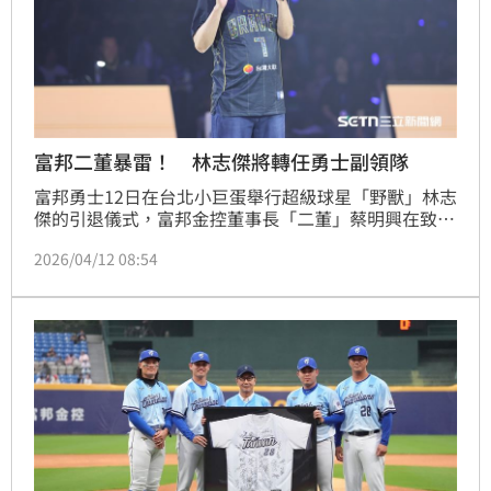
富邦二董暴雷！ 林志傑將轉任勇士副領隊
富邦勇士12日在台北小巨蛋舉行超級球星「野獸」林志
傑的引退儀式，富邦金控董事長「二董」蔡明興在致詞
時提前「暴雷」，宣布林志傑未來即將接任勇士副領
2026/04/12 08:54
隊，期待他繼續做好傳承工作。