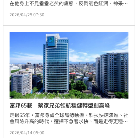
在他身上不見垂垂老矣的疲態，反倒氣色紅潤、神采奕
奕，去年底更是第12度跑完半程馬拉松，堪稱老當益
2026/04/25 07:30
壯。《三立新聞網》記者調查他的養生秘笈，發現蔡明
忠可是「運動狂人」，不僅專研瑜珈和高爾夫球，馬拉
松甚至找來職業教練幫忙訓練。同時，蔡明忠的夫人陳
靄玲同樣功不可沒，她親自包辦丈夫的飲食，堅持高纖
少油，為健康把關。
富邦65載 蔡家兄弟領航穩健轉型創高峰
走過65年，富邦身處全球局勢動盪、科技快速演進、社
會風險升高的時代，選擇不急著求快，而是走得更穩。
適逢65週年，富邦集團董事長蔡明忠與富邦金控董事長
2026/04/14 05:00
蔡明興分別透過訪談，分享企業如何在不確定的環境中