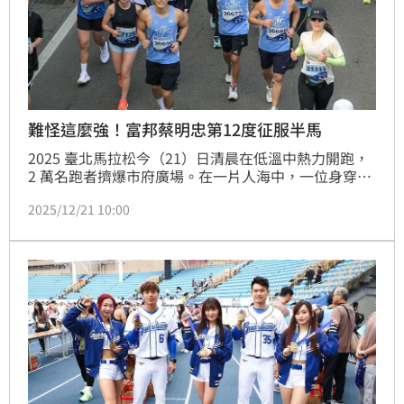
難怪這麼強！富邦蔡明忠第12度征服半馬
2025 臺北馬拉松今（21）日清晨在低溫中熱力開跑，
2 萬名跑者擠爆市府廣場。在一片人海中，一位身穿專
業跑衣、眼神專注的身影格外引人注目，他正是富邦集
2025/12/21 10:00
團董事長蔡明忠。不同於一般企業大老闆只在台上鳴槍
致詞，今年 68 歲的蔡明忠選擇親自下場「濕身」拚
搏，這已經是他第 12 度挑戰並完賽半程馬拉松。衝過
終點線的那一刻，他氣色紅潤、精神奕奕，用行動證明
了什麼叫做「企業領袖的紀律」。