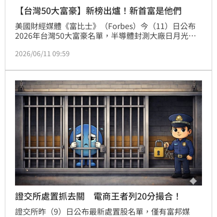
【台灣50大富豪】新榜出爐！新首富是他們
美國財經媒體《富比士》（Forbes）今（11）日公布
2026年台灣50大富豪名單，半導體封測大廠日月光董
事長張虔生與副董事長張洪本兄弟，以224億美元（約
2026/06/11 09:59
7087億台幣）總資產新晉首富寶座。兩人搭上AI熱潮
的順風車，身價較去年跳升六名，暴增145億美元。
證交所處置抓去關 電商王者列20分撮合！
證交所昨（9）日公布最新處置股名單，僅有富邦媒