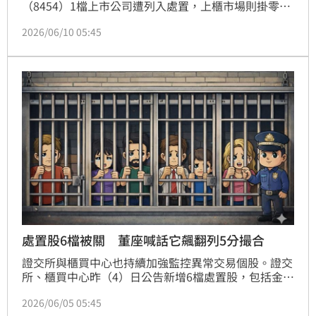
（8454）1檔上市公司遭列入處置，上櫃市場則掛零。
由於富邦媒近六個營業日股價累積漲幅高達59.63%，
2026/06/10 05:45
且起迄兩個營業日收盤價價差達161元，因此遭證交所
加重處置，自今（10）日起至6月24日止，交易方式由
原本每5分鐘撮合一次，再延長為每20分鐘撮合一次。
處置股6檔被關 董座喊話它飆翻列5分撮合
證交所與櫃買中心也持續加強監控異常交易個股。證交
所、櫃買中心昨（4）日公告新增6檔處置股，包括金居
（8358）、富邦媒（8454）、磐亞（4707）、晶彩科
2026/06/05 05:45
（3535）、迎輝（3523）及點晶（3288），處置期間