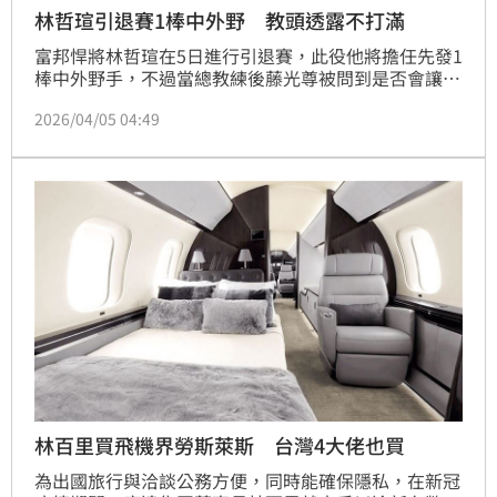
林哲瑄引退賽1棒中外野 教頭透露不打滿
富邦悍將林哲瑄在5日進行引退賽，此役他將擔任先發1
棒中外野手，不過當總教練後藤光尊被問到是否會讓林
哲瑄打滿全場時，卻表示不行，更幽默回應表示林哲瑄
2026/04/05 04:49
會拖累團隊。
林百里買飛機界勞斯萊斯 台灣4大佬也買
為出國旅行與洽談公務方便，同時能確保隱私，在新冠