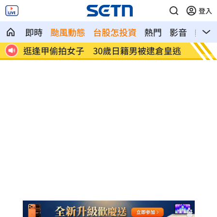
登入
即時
颱風動態
台股怎投資
熱門
影音
熱搜
皇逃
姜厚任揭「和女友前夫是好友」撇小三傳
挺賴瑞
言