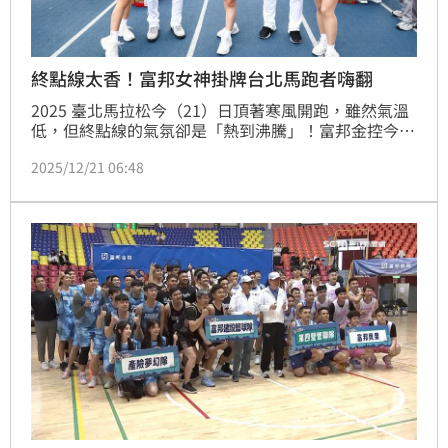
終點線太香！富邦女神掛牌台北馬跑者嗨翻
2025 臺北馬拉松今（21）日頂著寒風開跑，雖然氣溫
低，但終點線的氣氛卻是「熱到沸騰」！富邦金控今年
祭出超強「補血包」，找來富邦悍將超人氣啦啦隊 
2025/12/21 06:48
Fubon Angels 降臨全馬與半馬終點。當跑者拖著疲憊
的雙腿衝過終點線時，迎接他們的不是工作人員，而是
笑得超甜的女神們親手掛上完賽獎牌。這一幕讓現場無
數男跑者直呼：「本來快抽筋了，看到丹丹直接原地復
活！」