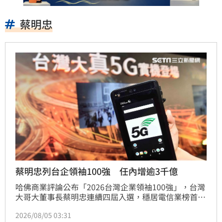
蔡明忠
蔡明忠列台企領袖100強 任內增逾3千億
哈佛商業評論公布「2026台灣企業領袖100強」，台灣
大哥大董事長蔡明忠連續四屆入選，穩居電信業榜首。
蔡明忠任內帶領台灣大累計創造3035億元市值增長，
2026/08/05 03:31
總股東報酬率高達288%。面對AI浪潮，蔡明忠強調企