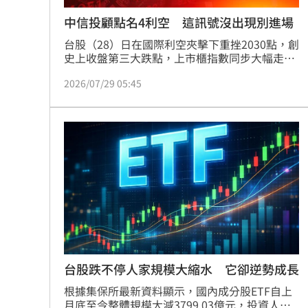
中信投顧點名4利空 這訊號沒出現別進場
台股（28）日在國際利空夾擊下重挫2030點，創
史上收盤第三大跌點，上市櫃指數同步大幅走
弱。中信投顧指出，本波急跌並非基本面惡化，
2026/07/29 05:45
而是國際市場恐慌、程式交易、槓桿籌碼清洗等
多重因素交互作用所造成，短線仍須觀察技術面
與籌碼面修復情況，在市場止穩前，投資人首要
任務不是急著搶反彈，而是「先存活」。
台股跌不停人家規模大縮水 它卻逆勢成長
根據集保所最新資料顯示，國內成分股ETF自上
月底至今整體規模大減3799.03億元，投資人鍾