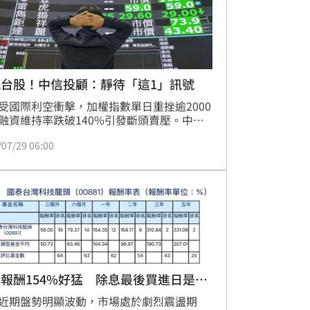
洗台股！中信投顧：靜待「這1」訊號
受國際利空衝擊，加權指數單日重挫逾2000
融資維持率跌破140%引發斷頭賣壓。中信
分析，本次暴跌源於雲端投資回報疑慮、地
/07/29 06:00
治及程式交易連鎖砍倉，屬於短線流動性失
雖然市場恐慌情緒蔓延，但台股上市企業今
年獲利預估分別成長57%與28%，基本面並
化。法人建議投資人當前應以降低槓桿為首
務，切勿盲目抄底。建議靜待市場籌碼沉
待指數構築底部並重新站上5日線後，再伺
批佈局長線投資機會，目前評價面已進入長
理的低檔區間。
報酬154%好猛 除息最後買進日是這
近期盤勢明顯波動，市場處於劇烈震盪期