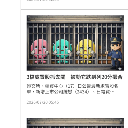
心龍頭，並非僅台積電一家獨霸，其他諸如IC設
計、記憶體、設備材料等次產業，亦有多檔重量
級台企值得長期關注，估進入第三季後，市場對
高估值、高本益比標的容忍度下降，個股波動加
劇，建議投資人不妨適度逆勢勇敢布局，掌握高
含積量的愛台積ETF，或直接鎖定半導體ETF淘
金，在全球AI與高階製程爆發的多頭行情中，波
段漲幅值得期待。
3檔處置股抓去關 被動它跌到列20分撮合
證交所、櫃買中心（17）日公告最新處置股名
單，新增上市公司統懋（2434）、日電貿
（3090），以及上櫃公司千附（8388）共3檔個
2026/07/20 05:45
股，自今（20日）起至7月31日止實施處置措
施。其中，統懋與日電貿皆採20分鐘分盤撮合，
處置程度較重；千附則採5分鐘分盤撮合。主管
機關提醒，股票遭列入處置並非代表公司基本面
出現問題，而是因近期股價或成交量異常波動，