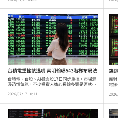
對報復性反彈，不少投資人也開始擔心，這波究
高。
竟是新一輪攻勢，還是「逃命波」？分析師楊育
型、
華認為，現階段比起追高，更重要的是汰弱留
正2
強，將資金集中在基本面與成長性兼具的個股。
寶座
（記者唐家興）
然強
資人
人採
深具
配。
台積電重挫該逃嗎 蔡明翰曝543階梯布局法
錢鏡
台積電、台股、AI概念股17日同步重挫，市場瀰
面對
漫恐慌氣氛，不少投資人擔心長線多頭是否就此
電操
結束。資深分析師蔡明翰認為，這波台股大跌並
約4
2026/07/17 10:11
2026
非基本面惡化，而是漲幅過大後的籌碼修正，投
分批
資人此時不該只看股價跌幅，而是應聚焦AI需求
已透
與台積電未來獲利是否持續成長，並提出「543
取約
階梯布局法」，作為震盪行情中的投資策略。(記
理格
者唐家興)
於滿