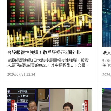
計於
當台股自高點修正逾15%後，中長期多將回歸基
單
資人
本面。建議投資人無須過度恐慌，應釐清市場本
21:05
質差異，透過主動選股策略，在波動中掌握長線
布局契機，保持理性應對市場情緒的快速轉換。
逮人
20:55
三立新聞網財經中心製作
了
20:52
防災
20:52
台股報復性強彈！散戶狂掃正2開外掛
法
台股經歷連續3日大跌後展開報復性強彈，投資
近期
人展現越跌越買的底氣，其中槓桿型ETF交投尤
美伊
為熱絡。統計顯示，群益臺灣加權正
等因
2026/07/31 12:34
2（00685L）憑藉低管理費與價格優勢，成為大
2026
也同
跌期間的成交人氣冠軍。法人分析，AI長線多頭
到韓
格局未變，近期震盪屬健康回檔，建議投資人應
素影
15
控制風險，採分批佈局策略。針對正2 ETF操
過，
作，經理人建議長線採定期定額，短線則應避開
面調
追價，待指數回測支撐時進場，以掌握下半年行
獲利
情。