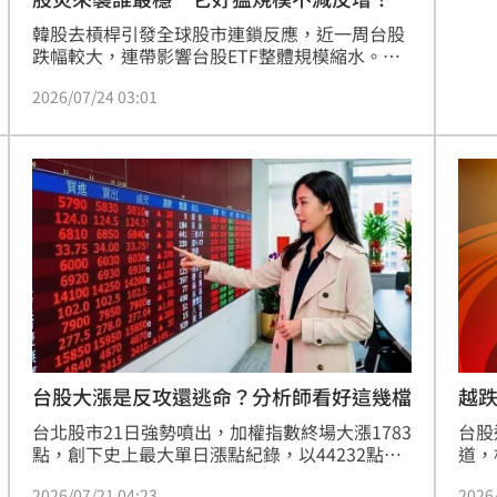
透過
藉此
韓股去槓桿引發全球股市連鎖反應，近一周台股
科技
跌幅較大，連帶影響台股ETF整體規模縮水。根
據集保所最新資料顯示，國內成分股ETF自上月
2026/07/24 03:01
底至今整體規模大減3799.03億元，投資人鍾愛
的主流ETF也難敵此波跌勢，13檔千億ETF近一
周規模變化落在成長0.3%與減少7%之間，僅有
凱基台灣TOP50(009816)在市場避險情緒升高之
際，規模仍能逆勢成長，人氣可見一斑。
台股大漲是反攻還逃命？分析師看好這幾檔
越跌
列
台北股市21日強勢噴出，加權指數終場大漲1783
台股
點，創下史上最大單日漲點紀錄，以44232點作
道，
收，漲幅4.2%，成交值達8356億元。不過，面
數已
2026/07/21 04:23
2026