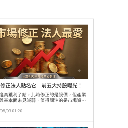
場修正法人點名它 前五大持股曝光！
逢高獲利了結，此時修正的是股價，但產業
與基本面未見減弱，值得關注的是市場資金
全面撤出AI科技股，多檔ETF在台股回檔之
/08/03 01:20
交量明顯升溫，顯示投資人趁市場修正時積
局。其中成分股精準聚焦台灣科技大廠的
F「國泰台灣科技龍頭（00881）」，00881預