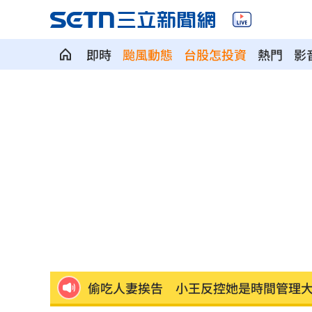
即時
颱風動態
台股怎投資
熱門
影
竹縣黑馬！鄭朝方「技能包」驚豔全網
射頻器材全卡關 他：NCC卡越久越多人
新／美股開盤費半下挫 台指期失守4400
黃禎憲診所挺蔣舊照遭出征！老病患不
陳傑憲炸裂2分砲 統一狂掃13安痛宰味
偷吃人妻挨告 小王反控她是時間管理