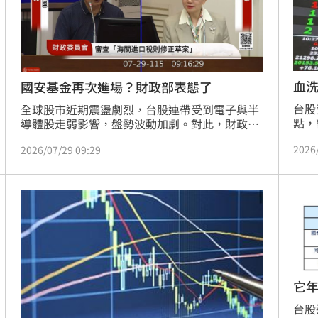
血
國安基金再次進場？財政部表態了
台股
全球股市近期震盪劇烈，台股連帶受到電子與半
點，
導體股走弱影響，盤勢波動加劇。對此，財政部
投顧
長莊翠雲於立法院答詢時強調，儘管國際因素干
2026
2026/07/29 09:29
緣政
擾全球金融市場，但台灣實體經濟表現亮眼，景
衡。
氣燈號更亮出代表熱絡的紅燈，穩固的基本面將
明兩
成為台股支撐力道。針對國安基金是否進場護
未惡
盤，莊翠雲表示，幕僚團隊將持續密切監控國際
要任
情勢與台股動態，並觀察金管會穩定市場措施成
澱，
效。國安基金將嚴格依照條例規範，視市場實際
機分
狀況進行評估，若有必要，將召開委員會決議是
期合
否進場，以維護台股金融市場穩定與投資人信
心。
它年
天
台股