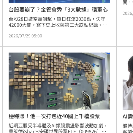
間，
股，
台股要崩了？金管會秀「3大數據」穩軍心
2026
顯示
台股28日遭空頭狙擊，單日狂瀉2030點，失守
精準
42000大關，寫下史上收盤第三大跌點紀錄。面
頭（
對市場恐慌，金管會緊急信心喊話，強調台股基
除息
2026/07/29 05:00
本面強韌，上半年營收達30.49兆元、年增
202
35.96%，顯示獲利引擎依然有力。此外，擔保
維持率維持在175.12%的高水準，且外資借券賣
出比僅3.80%，籌碼面並未崩潰。相較於韓國股
市暴跌逾10%，台股跌幅相對有限，展現抗跌韌
性。金管會呼籲投資人應回歸基本面，理性看待
長線價值，切勿因短期情緒性殺盤而自亂陣腳，
市場修正或為長線資金布局良機。
穩穩賺！他一次打包近40國上千檔股票
AI
們
近期亞股受半導體及AI類股震盪影響波動加劇，
繼博
貝萊德iShares安碩世界股票ETF（009826）於7
客製