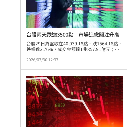
台股兩天跌逾3500點 市場追繳關注升高
台股29日終盤收在40,039.18點、跌1564.18點、
跌幅達3.76%，成交金額達1兆857.91億元；台
積電(2330) 收在2,200元、跌80元、跌幅
2026/07/30 12:37
3.51%。昨日下跌2030點，二天來跌逾3500點，
證交所信心喊話，強調「國際市場波動加劇、台
股基本面及資金動能維持穩健」，建議投資人宜
回歸基本面審慎評估。