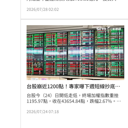
愛的主流ETF也難敵此波跌勢，13檔千億ETF規
2026/07/28 02:02
模變化落在成長0.3%與減少7%之間，僅有凱基
台灣TOP50(009816)在市場避險情緒升高之際，
規模仍能逆勢成長，人氣可見一斑。韓股去槓桿
引發全球股市連鎖反應，台股跌幅較大，連帶影
響台股ETF整體規模縮水。
台股崩近1200點！專家曝下週短線抄底時
機
台股今（24）日開低走低，終場加權指數重挫
1195.97點，收在43654.84點，跌幅2.67%。資
深分析師周代運指出，今天盤面殺得夠兇，但也
2026/07/24 07:18
不用擔心，只是正常技術面修正，「中秋節過後
還有大肉大月餅吃」。他更透露，「小級別抄底
時間點」，會落在下週二。