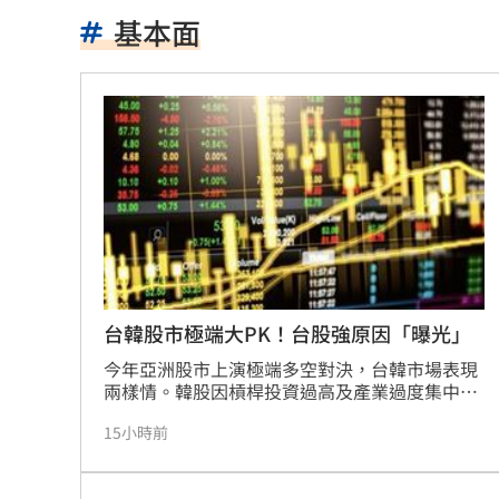
公車毒駕出事故？欣欣客運全員尿檢出
基本面
知名YouTuber命喪喬治亞 死因曝光
21
臉還要再動刀？王彩樺突爆：最後一次
中國製路由器資安漏洞！逾20設備藏後
IU社群發前男友 韓網替她抱不平：該
二手菸超毒！她陪夫看病 意外查出肺
詐慈濟10億！律師驚揭陳時中『根本先
台韓股市極端大PK！台股強原因「曝光」
今年亞洲股市上演極端多空對決，台韓市場表現
NCC無委員唱獨立空城計 iPhone 18
兩樣情。韓股因槓桿投資過高及產業過度集中，
頻頻觸發熔斷機制，跌幅沉重；反觀台股受惠於
650萬冊神話崩!《週刊少年Jump》跌
15小時前
強勁AI需求與紮實基本面，經濟成長率預估破
11%，企業獲利表現亮眼，成為亞洲基金首選。
贓款換黃金藏豪宅 律師勾宗教世家關
台中銀投信分析指出，台股波段回檔幅度僅為韓