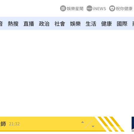
娛樂星聞
iNEWS
祝你健康
音
熱搜
直播
政治
社會
娛樂
生活
健康
國際
21:44
受害
21:43
0點
21:42
忍了
21:41
全
21:41
大師
21:32