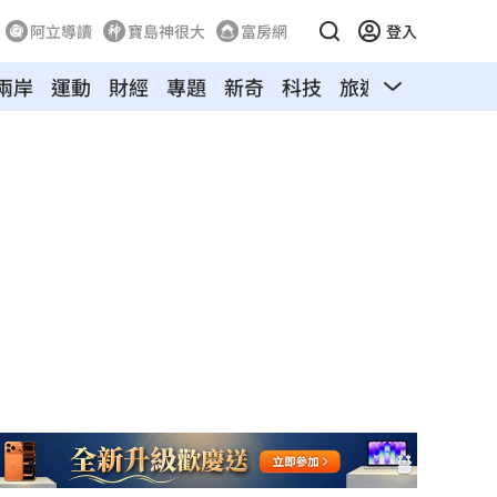
阿立導讀
寶島神很大
富房網
登入
兩岸
運動
財經
專題
新奇
科技
旅遊
汽車
寵物