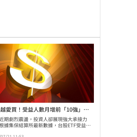
定期定額方式參與韓股基本面轉佳的趨勢，
降低整體投資組合波動風險，穩健布局區域
產業。
越愛買！受益人數月增前「10強」出
近期劇烈震盪，投資人卻展現強大承接力
根據集保結算所最新數據，台股ETF受益人
正式突破1,800萬大關，連續4週創下歷史新
/07/21 11:53