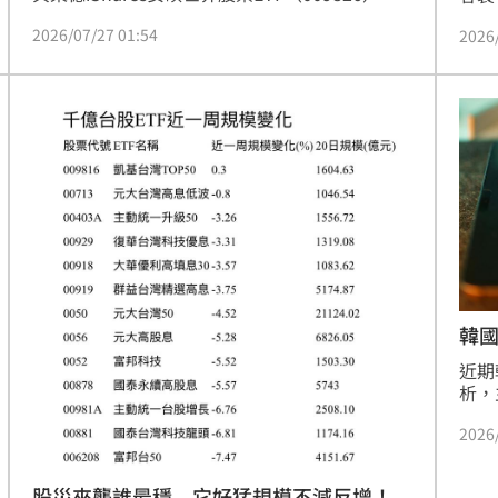
月23日成立，預計8月3日掛牌。經理人楊貽甯分
（H
2026/07/27 01:54
2026
析，市場修正主因為擁擠交易與高槓桿部位清
連發
洗，並非基本面惡化。009826追蹤標普TIP世界
發展
股票指數，涵蓋全球近40國、上千檔股票，採市
（H
值加權與不配息累積型設計，讓台灣投資人透過
多頭
台股帳戶即可輕鬆布局全球市場，透過廣泛分散
示，
配置，有效降低單一市場波動帶來的風險，為投
資，
資組合提供更穩健的資產配置新選擇。
攀升
韓
近期
析，
正積
2026
估值
緊密
人若
股災來襲誰最穩 它好猛規模不減反增！