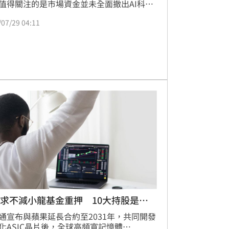
值得關注的是市場資金並未全面撤出AI科技
多檔ETF在台股回檔之際成交量明顯升溫，
/07/29 04:11
投資人趁市場修正時積極布局。其中成分股
聚焦台灣科技大廠的ETF「國泰台灣科技龍
00881）」，00881預計於2026年8月18日
，欲參與本次配息的投資人，最後申購日為
6年8月17日。
需求不減小龍基金重押 10大持股是它
通宣布與蘋果延長合約至2031年，共同開發
化ASIC晶片後，全球高頻寬記憶體