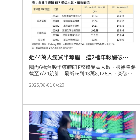
股的一半不到，且市場籌碼結構穩健，人均GDP
32歲女網購43億動漫周邊2000筆惡意棄
更已超車韓國。在全球資金大挪移的環境下，台
股展現強大抗震實力，成為投資人避風港，後續
成長動能持續看好，顯示台灣產業在全球供應鏈
藍網軍黑夜奇俠買個資威脅 女撿半年
中的關鍵地位。
傳社宅「只會新增3萬戶」 劉世芳說話
白海豚進逼北台灣 侯友宜令新北戒備
近44萬人瘋買半導體 這2檔年報酬破
150%
台灣彩券開獎直播中
20:31
國內6檔台股半導體ETF整體受益人數，根據集保
截至7/24統計，最新來到43萬8,128人，突破
LIVE三立+24小時直播
43.8萬人大關，創歷史新高；最新零股人數也維
15:27
2026/08/01 04:20
持在65,146人，約6.5萬人，人數雖較前週略
減，仍維持6.5萬人左右，居歷史新高。投信法人
三立iNEWS新聞台線上直播
18:00
表示，7月AI概念股陷震盪，半導體ETF掌握重量
級成分股，股價雖同樣下跌，但基本面前景亮麗
理想混蛋號召粉絲跨海追星吃美食！
18:
下，投資價值反而浮現，建議投資人第三季可掌
握台股先蹲布局良機，以利捕捉第四季後跳行
情。