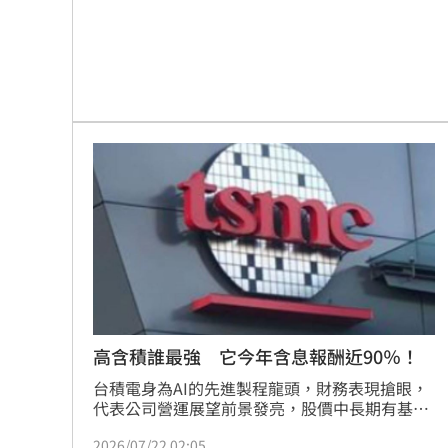
高含積誰最強 它今年含息報酬近90％！
台積電身為AI的先進製程龍頭，財務表現搶眼，
代表公司營運展望前景發亮，股價中長期有基本
面撐腰，中長線投資大有可為，唯全球半導體核
2026/07/22 02:05