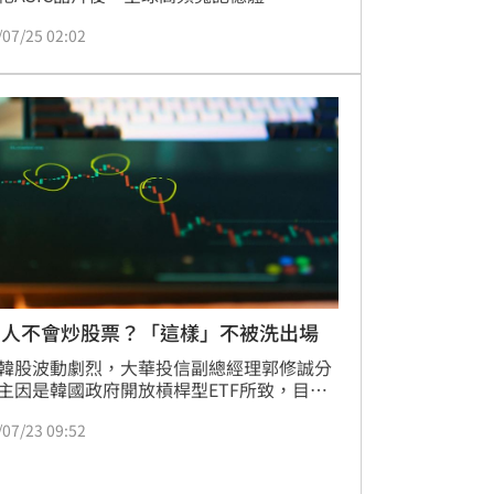
BM）龍頭SK海力士也赴美掛牌。利多消息
/07/25 02:02
，反映出國際資本持續看好AI科技產業長期
，台積電法說會後，從強勁AI與高效能運算
PC）需求持續拉升業績，盼其成為帶動台股
的關鍵力量。國泰小龍基金經理人黃維泰表
隨著全球雲端服務商持續擴大AI基礎建設投
高階晶片、AI伺服器及關鍵零組件需求同步
，帶動台灣科技供應鏈接單動能持續火熱。
國人不會炒股票？「這樣」不被洗出場
韓股波動劇烈，大華投信副總經理郭修誠分
主因是韓國政府開放槓桿型ETF所致，目前
極推動去槓桿與改善企業治理，預期將帶動
/07/23 09:52
修復。台韓同為科技出口國，在AI供應鏈中
綁定，市場情緒高度連動。專家建議，投資
看好AI長期發展，可借鏡台股高股息模式，