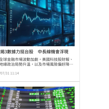
2026年8月18日除息，欲參與本次配息的投
，最後申購日為2026年8月17日。
人揭3數據力挺台股 中長線機會浮現
全球金融市場波動加劇，美國科技股財報、
地緣政治局勢升溫，以及市場風險偏好降溫
素交互影響，帶動全球股市震盪加劇，台股
/07/31 11:14
步出現明顯修正。此外，亞洲市場近期亦受
國股市去槓桿，以及台股融資籌碼調節等因
響，短線賣壓擴大，市場情緒轉趨保守。不
法人認為，市場短期波動多屬情緒面與資金
整，投資人更應回歸基本面，觀察企業長期
能力與產業發展趨勢。