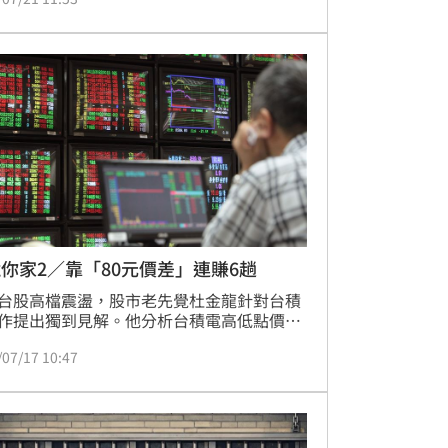
儘管市場拉回，資金仍大量湧入正二槓桿
高息型及主動式ETF。其中，群益台灣加權
（00685L）單月激增逾14萬人，穩居人氣王
。專家分析，台股基本面未轉弱，AI需求依
勁，近期回檔屬於健康修正，反而是長線投
分批佈局的絕佳買點。面對市場波動，投資
取越跌越買策略，顯示對台股長線成長潛力
信心，也促使資產配置出現新一波財富重分
你家2／靠「80元價差」連賺6趟
台股高檔震盪，股市老先覺杜金龍針對台積
作提出獨到見解。他分析台積電高低點價差
00元，並將其切分為五等分，每下跌80元即
/07/17 10:47
買進，再等反彈賣出。自3月除息以來，他
過此紀律操作成功完成6次波段，每次皆賺
80元價差。杜金龍強調，第三季大盤進入整
局，投資人應保留現金、越跌越買，切勿急
倉。儘管外資近期因匯率因素賣超，但基本