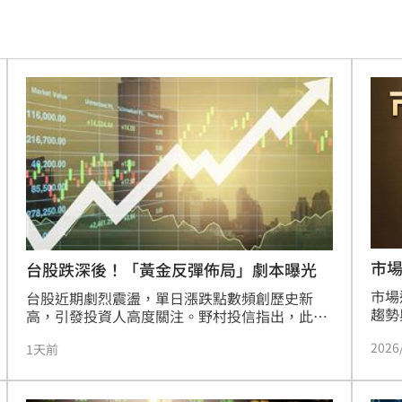
爐！
21:26
:26
了
21:21
門
21:18
避嫌
21:17
腺癌
21:13
知』
21:10
市
台股跌深後！「黃金反彈佈局」劇本曝光
市場
照登台
台股近期劇烈震盪，單日漲跌點數頻創歷史新
21:10
趨勢
高，引發投資人高度關注。野村投信指出，此波
並未
行情波動主要源於AI族群估值修正與資金輪動，
破百萬
21:08
2026
際成
1天前
並非基本面反轉。相較於2022年景氣循環空頭，
極布
現階段美國經濟持續擴張，AI企業獲利展望仍具
係曝
21:08
ET
支撐，市場結構更偏向事件型修正。專家分析，