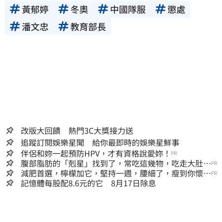
黃郁婷
冬奧
中國隊服
懲處
潘文忠
教育部長
改版大回饋 熱門3C大獎接力送
追蹤訂閱娛樂星聞 給你最即時的娛樂星鮮事
伴侶和妳一起預防HPV，才有資格說愛妳！
PR
腹部脂肪的「剋星」找到了，常吃這幾物，吃走大肚
PR
囊，瘦出小蠻腰
減肥首選，檸檬加它，堅持一週，腰細了，瘦到你懷疑
PR
人生
記憶體每股配8.6元的它 8月17日除息