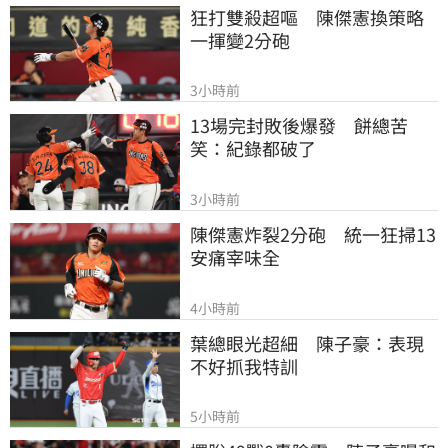
狂打雙殺超嘔　陳傑憲換策略
一揮變2分砲
3小時前
13場完封敗後爆發　餅總苦
笑：紀錄都破了
3小時前
陳傑憲炸裂2分砲　統一狂掃13
安痛宰味全
4小時前
葉總眼光超細　陳子豪：表現
不好抓我特訓
5小時前