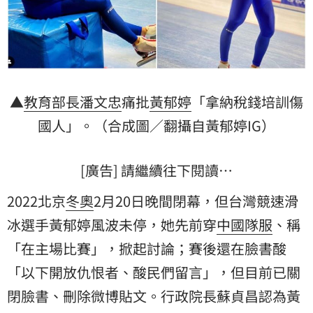
▲
教育部長
潘文忠
痛批
黃郁婷
「拿納稅錢培訓傷
國人」。（合成圖／翻攝自黃郁婷IG）
[廣告] 請繼續往下閱讀…
2022北京
冬奧
2月20日晚間閉幕，但台灣競速滑
冰選手黃郁婷風波未停，她先前穿
中國隊服
、稱
「在主場比賽」，掀起討論；賽後還在臉書酸
「以下開放仇恨者、酸民們留言」，但目前已關
閉臉書、刪除微博貼文。行政院長蘇貞昌認為黃