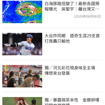
白海豚路徑變了！最新各國預
報曝光 吳聖宇：離台灣又更
近一點
(2026年08月06日)
大谷炸同鄉　道奇生涯29支首
打席轟只輸他
獨／河北彩花現身味全主場　
傳想來台發展
獨／暴露搞笑本性　金娜妍嘆
初戀女神崩壞