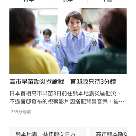
高市早苗勘災掀論戰　官邸駁只待3分鐘
日本首相高市早苗3日前往熊本地震災區勘災，
不過官邸發布的視察影片因搭配背景音樂，被不
少網友批評像是「宣傳片」。與此同時，網路也
-265分鐘前
流傳她在避難所「只停留3分鐘」的謠言，官邸
隨後出面闢謠，強調首相實際停留了51分鐘。
熊本地震　林佳龍向日方
高市熊本勘災片