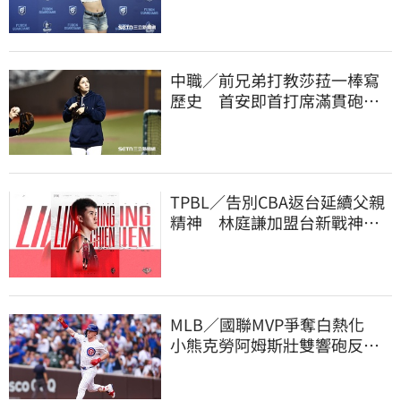
中職／前兄弟打教莎菈一棒寫
歷史 首安即首打席滿貫砲！
還是WPBL第一支
TPBL／告別CBA返台延續父親
精神 林庭謙加盟台新戰神！
簽下複數年約
MLB／國聯MVP爭奪白熱化
小熊克勞阿姆斯壯雙響砲反超
大谷翔平賠率