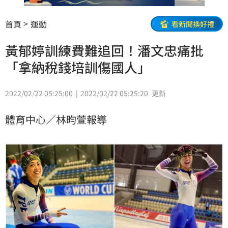
首頁
運動
看新聞換好禮
黃郁婷訓練費難追回！潘文忠痛批
「拿納稅錢培訓傷國人」
2022/02/22 05:25:00
2022/02/22 05:25:20
更新
體育中心／林昀萱報導