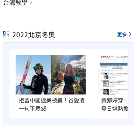
台灣教學。
2022北京冬奧
更多
拒留中國返美被轟！谷愛凌
黃郁婷穿中國
一句平眾怒
登日媒熱搜