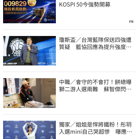
KOSPI 50今強勢開募
PR
瓊斯盃／台灣藍隊保送四強遭
質疑 籃協回應為提升強度！
20年來最高強度
中職／會守的不會打！餅總曝
獅二游人選兩難 蘇智傑閃到
腰最快下週歸隊
獨家／姐姐是悍將鐵粉！彤玥
入選mini自己哭超慘 曝應援
練到失眠