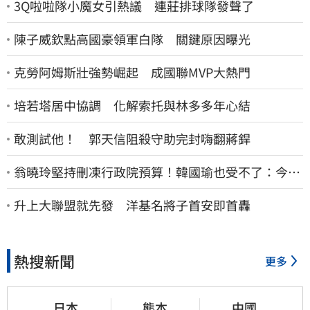
3Q啦啦隊小魔女引熱議 連莊排球隊發聲了
陳子威欽點高國豪領軍白隊 關鍵原因曝光
克勞阿姆斯壯強勢崛起 成國聯MVP大熱門
培若塔居中協調 化解索托與林多多年心結
敢測試他！ 郭天信阻殺守助完封嗨翻蔣銲
翁曉玲堅持刪凍行政院預算！韓國瑜也受不了：今年
剩4個月你思考一下
升上大聯盟就先發 洋基名將子首安即首轟
熱搜新聞
更多
日本
熊本
中國