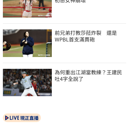
前兄弟打教莎菈炸裂　還是
WPBL首支滿貫砲
為何重出江湖當教練？王建民
吐4字全說了
現正直播