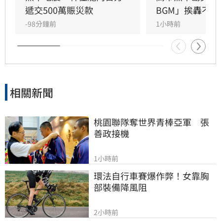
遞交500萬賑災款
BGM」挨轟不恰
-98分鐘前
1小時前
相關新聞
桃園聯隊奪世界青棒亞軍　張
善政接機
1小時前
環法自行車賽爆作弊！女靠胸
部裝備降風阻
2小時前