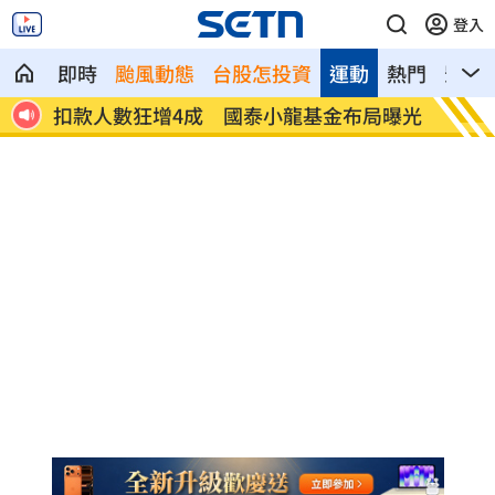
登入
即時
颱風動態
台股怎投資
運動
熱門
影音
12
扣款人數狂增4成 國泰小龍基金布局曝光
車是我
費