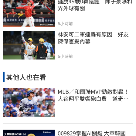
擺脫49戰0轟陰霾　陳子豪曝和
界外球有關
6小時前
林安可二軍連轟有原因　好友
陳傑憲揭內幕
6小時前
其他人也在看
MLB／和國聯MVP勁敵對轟！
大谷翔平雙響砲白費 道奇連2
系列賽慘遭橫掃
009829掌握AI關鍵 大華韓國