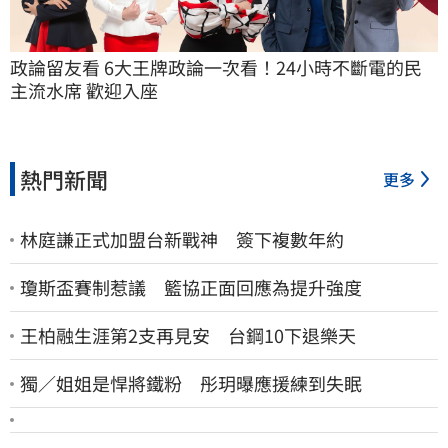
政論留友看 6大王牌政論一次看！24小時不斷電的民
主流水席 歡迎入座
熱門新聞
更多
林庭謙正式加盟台新戰神 簽下複數年約
瓊斯盃賽制惹議 籃協正面回應為提升強度
王柏融生涯第2支再見安 台鋼10下退樂天
獨／姐姐是悍將鐵粉 彤玥曝應援練到失眠