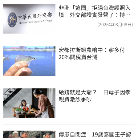
非洲「這國」拒絕台灣護照入
境 外交部證實發聲了：持續
交涉聯繫
(2026年08月08日)
宏都拉斯蝦農嗆中：寧多付
20%關稅賣台灣
給錢就是大爺？　日母子因孝
親費激烈爭吵
傳患自閉症！19歲泰國王子認