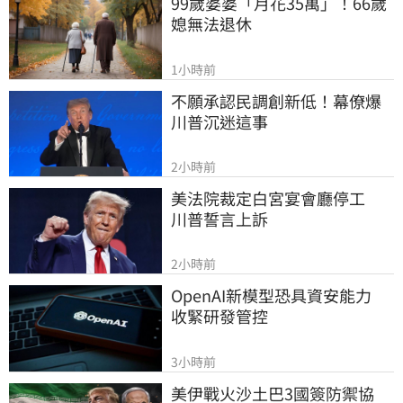
99歲婆婆「月花35萬」！66歲
媳無法退休
1小時前
不願承認民調創新低！幕僚爆
川普沉迷這事
2小時前
美法院裁定白宮宴會廳停工　
川普誓言上訴
2小時前
OpenAI新模型恐具資安能力　
收緊研發管控
3小時前
美伊戰火沙土巴3國簽防禦協