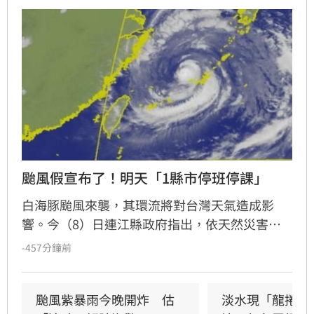
颱風假宣布了！明天「1縣市停班停課」
白海豚颱風來襲，其環流將對台灣天氣造成影
響。今（8）日連江縣政府指出，依天然災害停
止上班及上課作業辦法規定，得發布停止上班及
-457分鐘前
上課基準為「平均風力可達七級以上或陣風可達
十級以上時」，依據中央氣象署資料評估，馬祖
地區9日雨量雖未及標準，但風速預測平均風力5-
颱風紫暴雨今晚開炸　估
淡水現「龍捲風