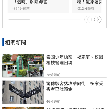
6級轉6-7級、陣風可達8-9級轉9-10級，已達停班
「這時」解除海警
壞！氣象署揭真
課標準，因此明（9）日停止上班上課。
-364分鐘前
-312分鐘前
相關新聞
泰國少年槍案　揭家庭、校園
槍枝管理困境
28分鐘前
驚傳駭客猛攻華爾街　多家受
害者已吐贖金
46分鐘前