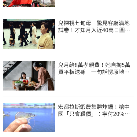
兒探視七旬母 驚見客廳滿地
試卷！才知月入近40萬日圓
真相竟如此感人
兒月給8萬孝親費！她自掏5萬
買平板送孫 一句話愣原地
「傷心不已」
宏都拉斯蝦農集體炸鍋！嗆中
國「只會殺價」：寧付20%關
稅賣白蝦給台灣