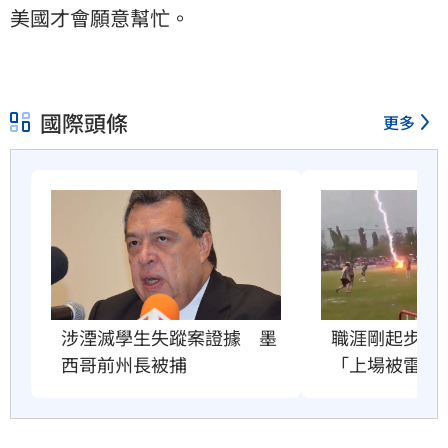
美國才會願意幫忙。
國際頭條
更多
職涯剛起步　2
涉湮滅學生失蹤案證據　墨
「上場被雷劈
西哥前州長被捕