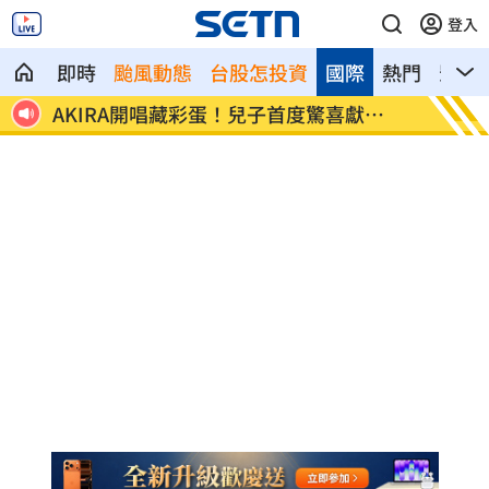
登入
即時
颱風動態
台股怎投資
國際
熱門
影音
當治療
AKIRA開唱藏彩蛋！兒子首度驚喜獻
台灣囡
「聲」
誰？