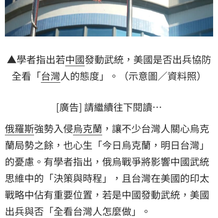
▲學者指出若
中國
發動武統，美國是否出兵協防
全看「
台灣
人的態度」。（示意圖／資料照）
[廣告] 請繼續往下閱讀…
俄羅斯
強勢入侵
烏克蘭
，讓不少台灣人關心烏克
蘭局勢之餘，也心生「今日烏克蘭，明日台灣」
的憂慮。有學者指出，俄烏戰爭將影響中國武統
思維中的「決策與時程」，且台灣在美國的印太
戰略中佔有重要位置，若是中國發動武統，美國
出兵與否「全看台灣人怎麼做」。