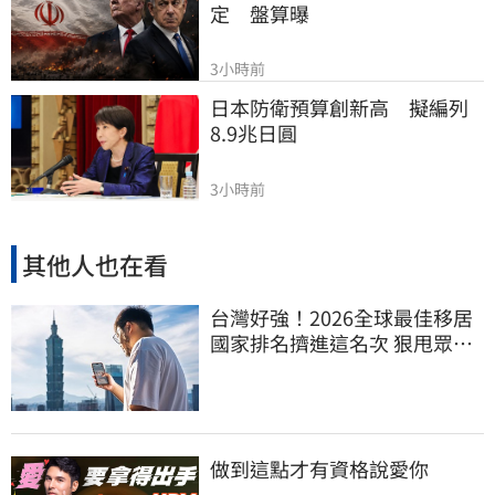
定　盤算曝
3小時前
日本防衛預算創新高　擬編列
8.9兆日圓
3小時前
其他人也在看
台灣好強！2026全球最佳移居
國家排名擠進這名次 狠甩眾多
歐美熱門國家
做到這點才有資格說愛你