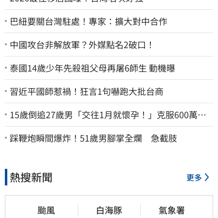
巴紐要關台灣駐處！專家：擴大對中合作
中國攻台非解放軍？外媒點名2破口！
泰國14歲少年先殺祖父母再屠6師生 動機曝
習近平國師惹禍！狂言1句嚇跑大批台商
15歲倒追27歲男「交往1月就懷孕！」克服600萬債
務 36歲美魔女當阿嬤了
踩鞭炮瞬間爆炸！51歲男腳掌全爛 急截肢
熱搜新聞
更多
颱風
白海豚
氣象署