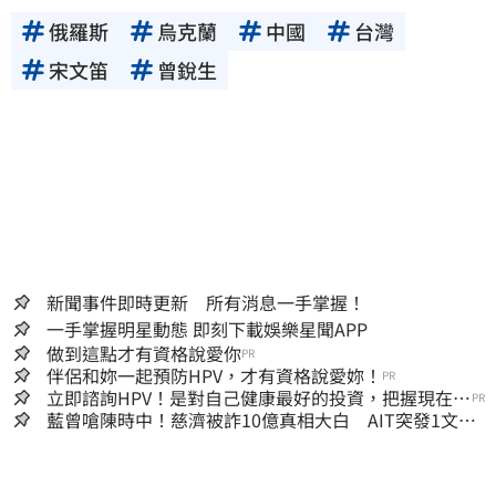
俄羅斯
烏克蘭
中國
台灣
宋文笛
曾銳生
新聞事件即時更新 所有消息一手掌握！
一手掌握明星動態 即刻下載娛樂星聞APP
做到這點才有資格說愛你
PR
伴侶和妳一起預防HPV，才有資格說愛妳！
PR
立即諮詢HPV！是對自己健康最好的投資，把握現在不
PR
嫌晚！
藍曾嗆陳時中！慈濟被詐10億真相大白 AIT突發1文酸
爆…他笑：真的很會