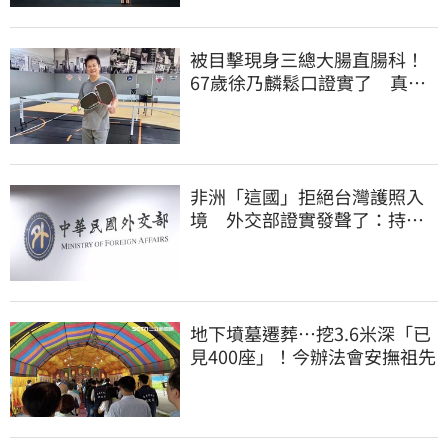
被目擊現身三總大腸直腸科！
67歲徐乃麟鬆口證實了 真實
體況曝光
非洲「這國」拒絕台灣護照入
境 外交部證實發聲了：持續
交涉聯繫
地下墳墓遷葬…挖3.6米深「已
見400座」！今辦法會安撫祖先