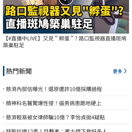
【#直播中LIVE】又見＂孵蛋＂? 路口監視器直播斑鳩
築巢駐足
熱門新聞
更多
慈濟內部信曝光！還原遭詐10億採購過程
精神科名醫驚爆性侵！逼男病患跪地硬上
慈濟輕易被女律師騙10億？李怡貞拋4疑點
特斯拉撞12車！目擊者：賓士擋下救好多人