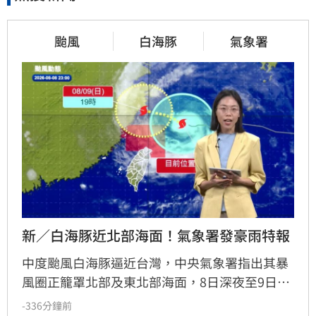
颱風
白海豚
氣象署
新／白海豚近北部海面！氣象署發豪雨特報
中度颱風白海豚逼近台灣，中央氣象署指出其暴
風圈正籠罩北部及東北部海面，8日深夜至9日白
天是影響最劇烈時刻。受外圍環流影響，中北部
-336分鐘前