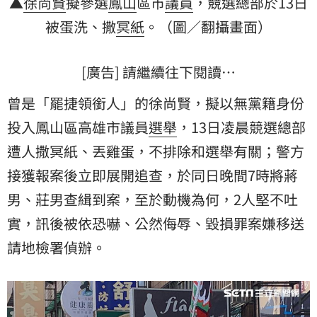
▲
徐尚賢
擬參選
鳳山
區市
議員
，競選總部於13日
被蛋洗、撒
冥紙
。（圖／翻攝畫面）
[廣告] 請繼續往下閱讀…
曾是「罷捷領銜人」的徐尚賢，擬以無黨籍身份
投入鳳山區高雄市議員
選舉
，13日凌晨競選總部
遭人撒冥紙、丟雞蛋，不排除和選舉有關；警方
接獲報案後立即展開追查，於同日晚間7時將蔣
男、莊男查緝到案，至於動機為何，2人堅不吐
實，訊後被依恐嚇、公然侮辱、毀損罪案嫌移送
請地檢署偵辦。