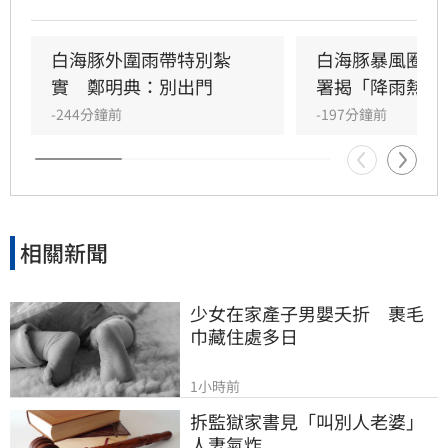
山區恐現大豪雨，新竹苗栗累積雨量上看350毫
米，花東地區則受沉降作用影響，持續出現38度
極端高溫。沿海地區風浪強勁，基隆北海岸掀起
白海豚外圍雨帶特別紮
白海豚暴風圈縮
6米巨浪，適逢年度大潮，低窪地區務必慎防積
實　鄭明典：別出門
署揭「降雨熱區
淹水。預計颱風將於9日晚間登陸中國後減弱，
-244分鐘前
-197分鐘前
北部降雨有望在10日清晨趨緩，提醒民眾父親節
連假期間避免前往山區及海邊活動，並隨時留意
氣象署最新發布的豪雨特報與防颱資訊，確保生
命財產安全。
相關新聞
少女在家產子男嬰夭折　裹毛
巾藏住處多日
1小時前
拆監獄家書見「叫別人老婆」
人妻氣炸