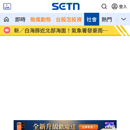
登入
即時
颱風動態
台股怎投資
社會
熱門
影音
雨特
南電Q2財報公布後 目標價調升
俄軍空