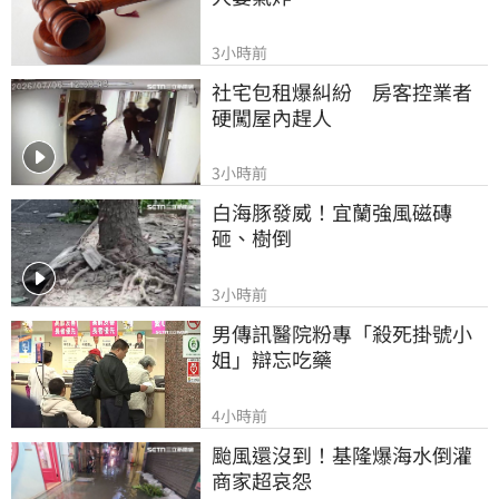
3小時前
社宅包租爆糾紛　房客控業者
硬闖屋內趕人
3小時前
白海豚發威！宜蘭強風磁磚
砸、樹倒
3小時前
男傳訊醫院粉專「殺死掛號小
姐」辯忘吃藥
4小時前
颱風還沒到！基隆爆海水倒灌 
商家超哀怨