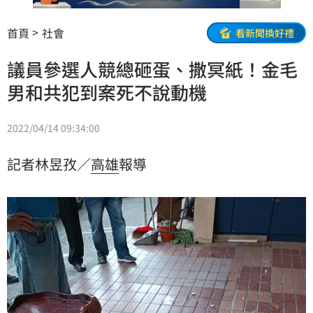
首頁
社會
看新聞換好禮
議員參選人競總砸蛋、撒冥紙！金毛
男和共犯到案死不說動機
2022/04/14 09:34:00
記者林昱孜／
高雄
報導