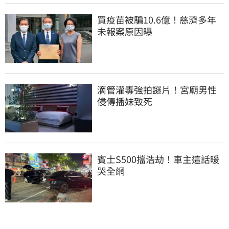
買疫苗被騙10.6億！慈濟多年
未報案原因曝
滴管灌毒強拍謎片！宮廟男性
侵傳播妹致死
賓士S500擋浩劫！車主這話暖
哭全網