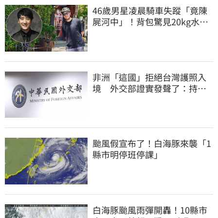
46歲男星凌晨騎車失蹤「竟陳
屍河中」！背包驚見20kg水泥
塊 死因成謎
非洲「這國」拒絕台灣護照入
境 外交部證實發聲了：持續
交涉聯繫
颱風假宣布了！白海豚來襲「1
縣市明停班停課」
白海豚颱風雨彈開轟！10縣市