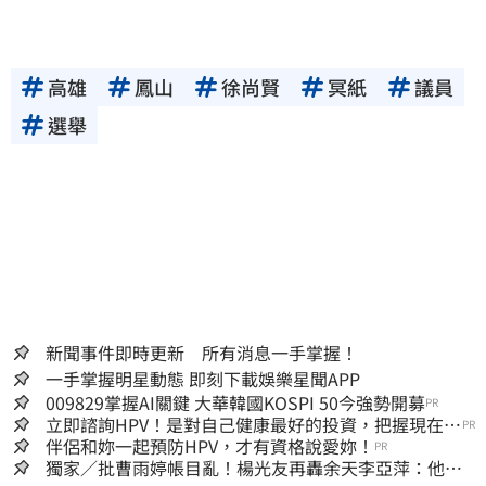
高雄
鳳山
徐尚賢
冥紙
議員
選舉
新聞事件即時更新 所有消息一手掌握！
一手掌握明星動態 即刻下載娛樂星聞APP
009829掌握AI關鍵 大華韓國KOSPI 50今強勢開募
PR
立即諮詢HPV！是對自己健康最好的投資，把握現在不
PR
嫌晚！
伴侶和妳一起預防HPV，才有資格說愛妳！
PR
獨家／批曹雨婷帳目亂！楊光友再轟余天李亞萍：他們