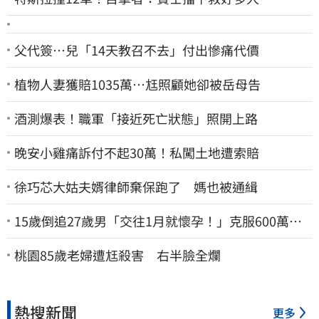
父代簽…兒「14天教召不去」付出慘痛代價
植物人妻獲賠1035萬…尪照顧她卻被岳母告
酒測爆表！職軍「接近死亡狀態」照開上路
晚安小雞痛訴付不起30萬！私闖土地遭索賠
徐巧芯大姑夫婿律師棄保跑了 媽也被通緝
15歲倒追27歲男「交往1月就懷孕！」克服600萬債
務 36歲美魔女當阿嬤了
桃園85歲老婦遭尪殺害 右半臉全爛
熱搜新聞
更多