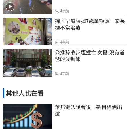
5小時前
獨／早療課彈7歲童額頭　家長
控不當治療
6小時前
公推孫散步遭撞亡 女慟:沒有爸
爸的父親節
6小時前
其他人也在看
華邦電法說會後 新目標價出
爐