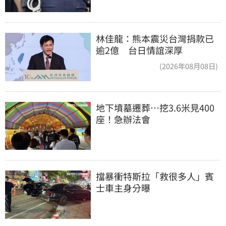
林佳龍：熊本震災台灣捐款已
逾2億 台日情誼深厚
(2026年08月08日)
地下墳墓遷葬…挖3.6米見400
座！急辦法會
擋暴衝特斯拉「救很多人」賓
士車主身分曝