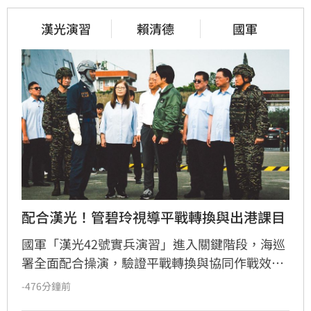
漢光演習
賴清德
國軍
配合漢光！管碧玲視導平戰轉換與出港課目
國軍「漢光42號實兵演習」進入關鍵階段，海巡
署全面配合操演，驗證平戰轉換與協同作戰效
能。海委會主委管碧玲親赴台北港與左營軍港視
-476分鐘前
導，肯定海巡艦艇在濱海打擊及反封鎖護航任務