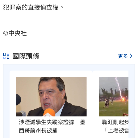
犯罪案的直接偵查權。
©中央社
國際頭條
更多
職涯剛起步　2
涉湮滅學生失蹤案證據　墨
「上場被雷劈
西哥前州長被捕