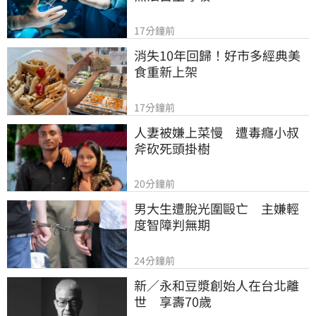
17分鐘前
消失10年回歸！好市多經典美
食重新上架
17分鐘前
人妻被嫌上菜慢　遭毒癮小叔
斧砍死頭掛樹
20分鐘前
男大生遭脫光圍毆亡　主嫌輕
度智障判無期
24分鐘前
新／永和豆漿創始人在台北離
世　享壽70歲