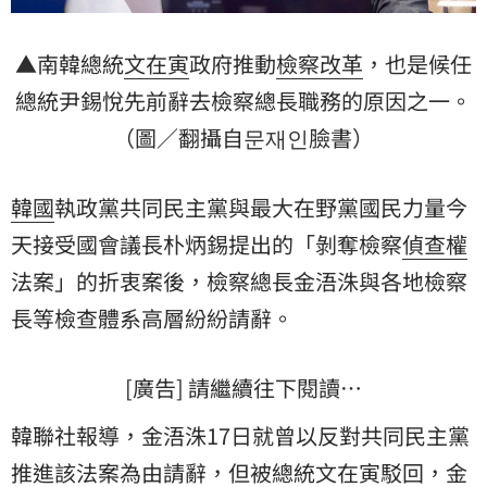
▲南韓總統
文在寅
政府推動
檢察
改革
，也是候任
總統尹錫悅先前辭去檢察總長職務的原因之一。
（圖／翻攝自문재인臉書）
韓國
執政黨共同民主黨與最大在野黨國民力量今
天接受國會議長朴炳錫提出的「剝奪檢察
偵查權
法案」的折衷案後，檢察總長金浯洙與各地檢察
長等檢查體系高層紛紛請辭。
[廣告] 請繼續往下閱讀…
韓聯社報導，金浯洙17日就曾以反對共同民主黨
推進該法案為由請辭，但被總統文在寅駁回，金