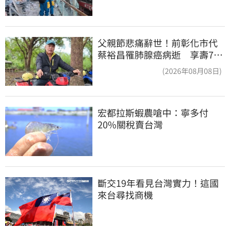
父親節悲痛辭世！前彰化市代
蔡裕昌罹肺腺癌病逝 享壽71
歲
(2026年08月08日)
宏都拉斯蝦農嗆中：寧多付
20%關稅賣台灣
斷交19年看見台灣實力！這國
來台尋找商機