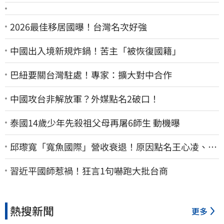
2026最佳移居國曝！台灣名次好強
中國出入境新規炸鍋！苦主「被恢復國籍」
巴紐要關台灣駐處！專家：擴大對中合作
中國攻台非解放軍？外媒點名2破口！
泰國14歲少年先殺祖父母再屠6師生 動機曝
邱瓈寬「寬魚國際」營收衰退！原因點名王心凌、楊
丞琳網笑翻：太誠實
習近平國師惹禍！狂言1句嚇跑大批台商
熱搜新聞
更多