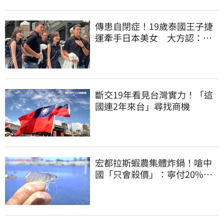
傳患自閉症！19歲泰國王子捷
運牽手日本美女 大方認：
「我在追她」
斷交19年看見台灣實力！「這
國連2年來台」尋找商機
宏都拉斯蝦農集體炸鍋！嗆中
國「只會殺價」：寧付20%關
稅賣白蝦給台灣