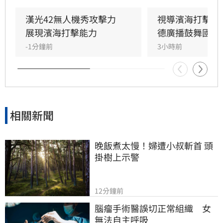
中的整備狀況。
漢光42無人機秀攻擊力　
視導濱海打擊操
展現濱海打擊能力
德廣播鼓舞國軍
-1分鐘前
3小時前
相關新聞
晚飯煮太慢！婦遭小叔斬首 頭
掛樹上示警
12分鐘前
腦瘤手術醫誤切正常組織　女
無法自主呼吸