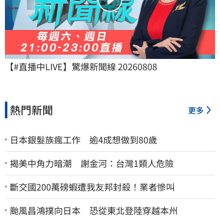
【#直播中LIVE】驚爆新聞線 20260808
熱門新聞
更多
日本銀髮族瘋工作 逾4成想做到80歲
揭美中角力暗潮 謝金河：台灣1類人危險
斷交國200萬磅蝦遭我友邦封殺！業者慘叫
颱風昌鴻撲向日本 恐從東北登陸穿越本州