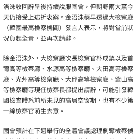
浯洙收回辭呈後持續說服國會，但朝野兩大黨今
天仍接受上述折衷案。金浯洙稍早透過大檢察廳
（韓國最高檢察機關）發言人表示，將對當前狀
況負起全責，並再次請辭。
除金浯洙外，大檢察廳次長檢察官朴成鎮以及首
爾高等檢察廳、水源高等檢察廳、大田高等檢察
廳、光州高等檢察廳、大邱高等檢察廳、釜山高
等檢察廳等現任檢察長都提出請辭，可能引發韓
國檢查體系前所未見的高層空窗期，也有不少第
一線檢察官萌生去意。
國會預計在下週舉行的全體會議處理剝奪檢察偵