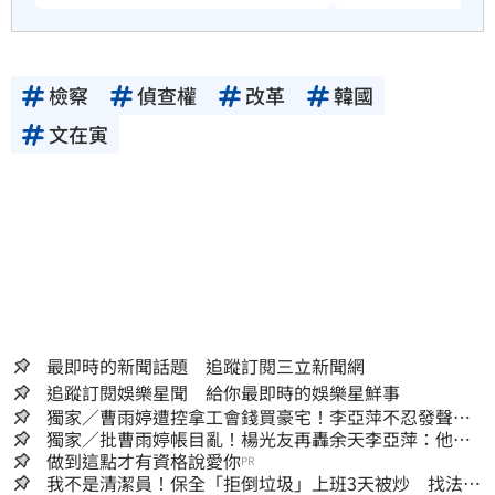
檢察
偵查權
改革
韓國
文在寅
最即時的新聞話題 追蹤訂閱三立新聞網
追蹤訂閱娛樂星聞 給你最即時的娛樂星鮮事
獨家／曹雨婷遭控拿工會錢買豪宅！李亞萍不忍發聲：
余天管工會都貼錢
獨家／批曹雨婷帳目亂！楊光友再轟余天李亞萍：他們
工會跟演藝圈沒關
做到這點才有資格說愛你
PR
我不是清潔員！保全「拒倒垃圾」上班3天被炒 找法院