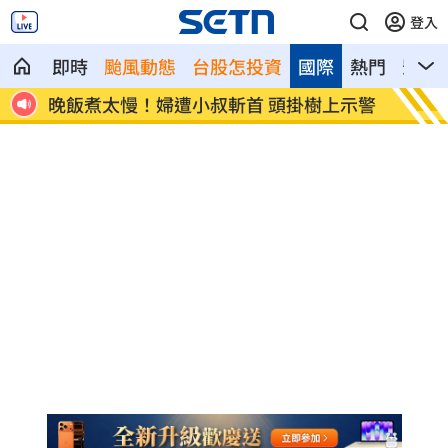
登入
即時
颱風動態
台股怎投資
國際
熱門
影音
忘吃
晚飯煮太慢！婦遭小叔斬首 頭掛樹上示警
消失1