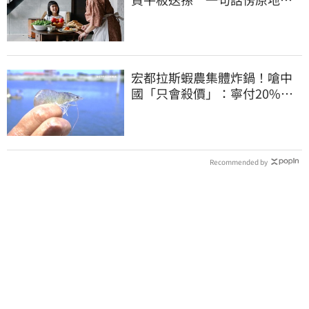
「傷心不已」
宏都拉斯蝦農集體炸鍋！嗆中
國「只會殺價」：寧付20%關
稅賣白蝦給台灣
Recommended by