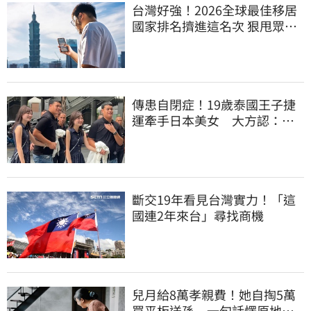
台灣好強！2026全球最佳移居
國家排名擠進這名次 狠甩眾多
歐美熱門國家
傳患自閉症！19歲泰國王子捷
運牽手日本美女 大方認：
「我在追她」
斷交19年看見台灣實力！「這
國連2年來台」尋找商機
兒月給8萬孝親費！她自掏5萬
買平板送孫 一句話愣原地