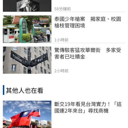
58分鐘前
泰國少年槍案　揭家庭、校園
槍枝管理困境
1小時前
驚傳駭客猛攻華爾街　多家受
害者已吐贖金
2小時前
其他人也在看
斷交19年看見台灣實力！「這
國連2年來台」尋找商機