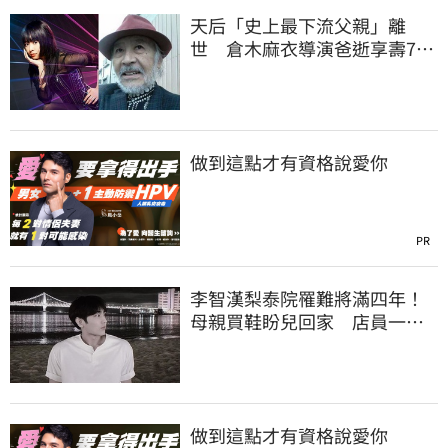
天后「史上最下流父親」離
世 倉木麻衣導演爸逝享壽76
歲
做到這點才有資格說愛你
PR
李智漢梨泰院罹難將滿四年！
母親買鞋盼兒回家 店員一句
話讓她當場崩潰
做到這點才有資格說愛你