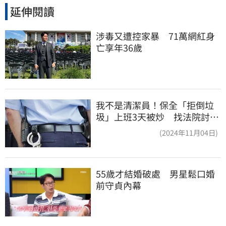
延伸閱讀
涉毒又遭控家暴　71萬網紅身
亡享年36歲
我不是清潔員！保全「拒倒垃
圾」上班3天被炒 找法院討公
道結果出爐
(2024年11月04日)
55歲才結婚破處　男星鬆口婚
前守貞內幕