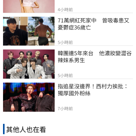
4小時前
71萬網紅死家中　曾吸毒患又
憂鬱症36歲亡
5小時前
韓團連5年來台　他濃妝變澀谷
辣妹系男生
5小時前
指追星沒邊界！西村力挨批：
獨厚國外粉絲
7小時前
其他人也在看