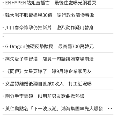
ENHYPEN站姐直播亡！最後住處曝光網看哭
韓大咖不服遭追稅30億 循行政救濟慘吞敗
川口春奈懷孕仍拍新片 激烈動作疑用替身
G-Dragon強硬反擊酸民 最高罰700萬韓元
痛失愛子李智漢 店員一句話讓她當場崩潰
《同伊》女星要嫁了 曝9月嫁企業家男友
女星認離婚後獨自養孩0收入 打工近況曝
剛分手李鍾碩 IU用前男友歌曲掀熱議
黃仁勳點名「下一波浪潮」鴻海集團率先大爆發 台
股這族群全面噴出