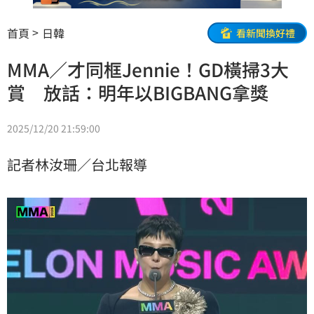
首頁
日韓
看新聞換好禮
MMA／才同框Jennie！GD橫掃3大
賞 放話：明年以BIGBANG拿獎
2025/12/20 21:59:00
記者林汝珊／台北報導