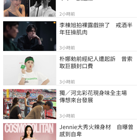
2小時前
李棟旭拍裸露戲拚了　戒酒半
年狂操肌肉
3小時前
朴娜勑前經紀人遭起訴　曾索
取巨額封口費
3小時前
獨／河北彩花現身味全主場　
傳想來台發展
3小時前
Jennie大秀火辣身材　自曝曾
感到自卑