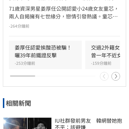
71歲資深男星姜厚任公開認愛小24歲女友童芯，
兩人自揭擁有七世緣分，戀情引發熱議。童芯被
譽為全方位學霸，擁有146高智商，不僅取得台
-264分鐘前
大三個碩士與博士學位，更曾在美擔任科技研究
員18年。姜厚任因惜才擔任其事業集團總裁，協
助管理跨領域資源，讓童芯專注研發。童芯除學
姜厚任認愛挨酸恐被騙！
交過2外籍女友
術成就外，還具備特殊靈性體驗，曾在廟宇創下
曬39年前鐵證反擊
曾一年不近女色
連續擲出42個聖筊的奇蹟。兩人超越傳統男女情
-253分鐘前
-159分鐘前
愛，以理性思維與能力互補模式，共同經營科
技、文化與農業事業，展開跨越世紀的合作使
命。
相關新聞
IU社群發前男友　韓網替她抱
不平：該避嫌