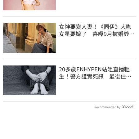
女神要變人妻！《同伊》大咖
女星要嫁了 喜曝9月披婚紗嫁
企業家男友
20多歲ENHYPEN站姐直播輕
生！警方證實死訊 最後住處
曝光令人鼻酸
Recommended by