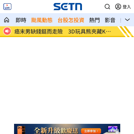
登入
即時
颱風動態
台股怎投資
熱門
影音
熱搜
圈夜
癌末男缺錢鋌而走險 3D玩具熊夾藏K他
環法自
命
阻