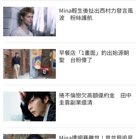
Mina輕生後扯出西村力發言風
波　粉絲護航
早餐店「1畫面」釣出始源朝
聖　台粉傻了
捲不倫戀欠高額違約金　田中
圭靠副業還清
Mina遭網暴離世！曾並肩追星