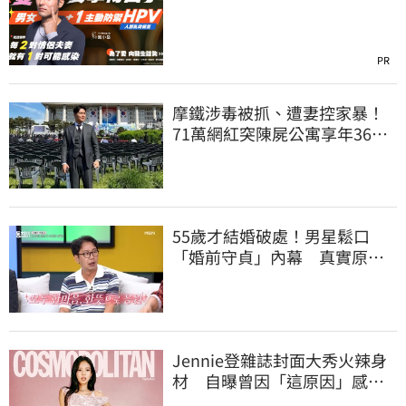
PR
摩鐵涉毒被抓、遭妻控家暴！
71萬網紅突陳屍公寓享年36
歲 警方證實了
55歲才結婚破處！男星鬆口
「婚前守貞」內幕 真實原因
曝光全場笑瘋
Jennie登雜誌封面大秀火辣身
材 自曝曾因「這原因」感到
自卑