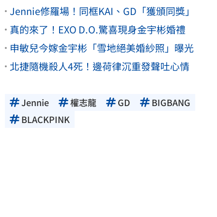
Jennie修羅場！同框KAI、GD「獲頒同獎」
真的來了！EXO D.O.驚喜現身金宇彬婚禮
申敏兒今嫁金宇彬「雪地絕美婚紗照」曝光
北捷隨機殺人4死！邊荷律沉重發聲吐心情
Jennie
權志龍
GD
BIGBANG
BLACKPINK