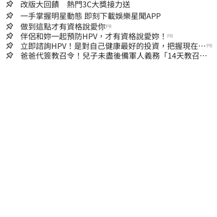
改版大回饋 熱門3C大獎接力送
一手掌握明星動態 即刻下載娛樂星聞APP
做到這點才有資格說愛你
PR
伴侶和妳一起預防HPV，才有資格說愛妳！
PR
立即諮詢HPV！是對自己健康最好的投資，把握現在不
PR
嫌晚！
爸爸代簽教召令！兒子未盡後備軍人義務「14天教召不
去」換3個月刑期