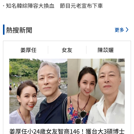
知名韓綜陣容大換血 節目元老宣布下車
熱搜新聞
更多
姜厚任
女友
陳苡孋
姜厚任小24歲女友智商146！獲台大3碩博士