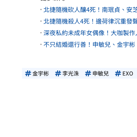
北捷隨機砍人釀4死！南珉貞、安
北捷隨機殺人4死！邊荷律沉重發
深夜私約未成年女偶像！大咖製作
不只結婚還行善！申敏兒、金宇彬
金宇彬
李光洙
申敏兒
EXO