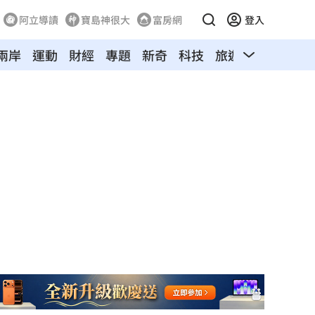
阿立導讀
寶島神很大
富房網
登入
兩岸
運動
財經
專題
新奇
科技
旅遊
汽車
寵物