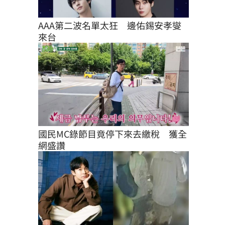
AAA第二波名單太狂　邊佑錫安孝燮
來台
國民MC錄節目竟停下來去繳稅　獲全
網盛讚