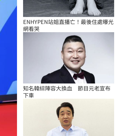
ENHYPEN站姐直播亡！最後住處曝光
網看哭
知名韓綜陣容大換血　節目元老宣布
下車