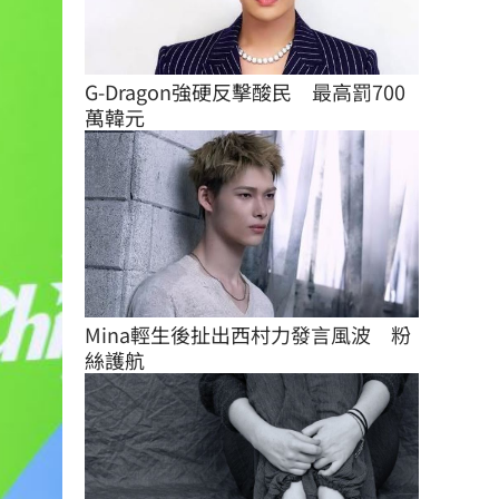
G-Dragon強硬反擊酸民　最高罰700
萬韓元
Mina輕生後扯出西村力發言風波　粉
絲護航