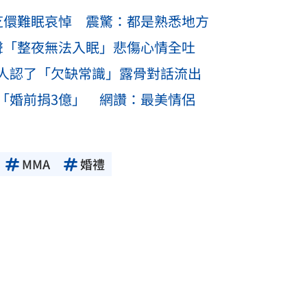
芝儇難眠哀悼 震驚：都是熟悉地方
聲「整夜無法入眠」悲傷心情全吐
人認了「欠缺常識」露骨對話流出
「婚前捐3億」 網讚：最美情侶
MMA
婚禮