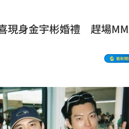
這句
15:52
焦
15:52
.驚喜現身金宇彬婚禮 趕場MM
彩」
15:52
結果
15:50
重要
15:49
看新聞
力大
15:47
理
15:46
約
15:43
爐
15:42
15:41