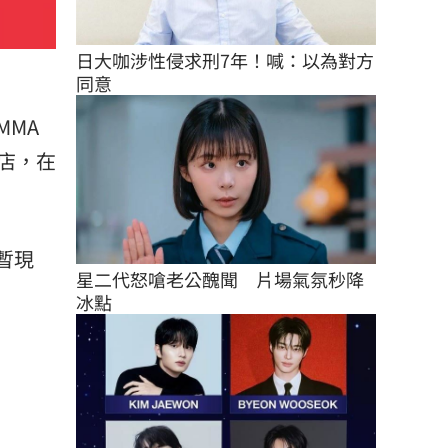
日大咖涉性侵求刑7年！喊：以為對方
同意
MMA
店，在
暫現
星二代怒嗆老公醜聞　片場氣氛秒降
冰點