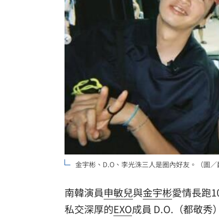
3歲童吃火鍋打翻燙傷！母告負責人結局
宣傳單用中共國徽 住宅處致歉：嚴格
Meta推AI編碼代理！「1策略」對決Open
台灣彩券開獎直播中
20:31
LIVE三立+24小時直播
15:27
三立iNEWS新聞台線上直播
18:00
市場到酒場料理！可果美蕃茄醬創無限
金宇彬、D.O、李光洙三人是圈內好友。（圖／翻攝自I
父親節送會拉筋的按摩椅 爸爸「筋歡喜
南韓演員
申敏兒
與
金宇彬
愛情長跑1
油品食安事件引關注 挑選保健食品要注
私交深厚的
EXO
成員 D.O.（都敬
罕病博士彭士齊 輪椅上的生命覺醒！
11