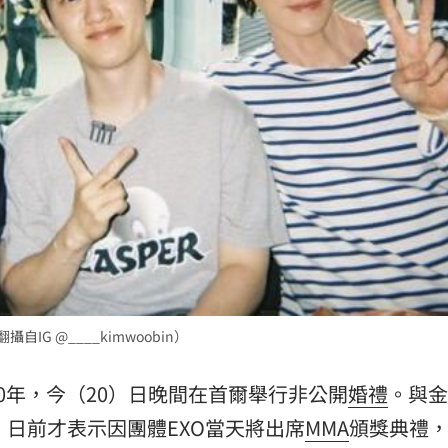
曝
15:38
把關
15:32
AI
15:30
可能
12:00
G @____kimwoobin）
」
18:00
0年，今（20）日晚間在首爾舉行非公開
婚禮
。與金
意
13:00
秀）日前才表示因團體EXO當天將出席
MMA
頒獎典禮
:00