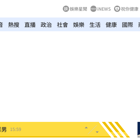
娛樂星聞
iNEWS
祝你健康
音
熱搜
直播
政治
社會
娛樂
生活
健康
國際
了
16:02
山症
16:00
觸法
15:59
幕
15:59
場慘
15:59
業男
15:59
說明
15:58