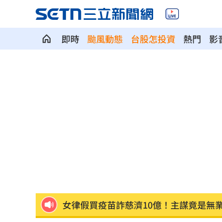
即時
颱風動態
台股怎投資
熱門
影
早餐店「1畫面」釣出始源朝聖 台粉傻
過半台北人評725不成功 他：蔣萬安高
上班遲到1分鐘被迫請假1hr 律師：已
胡瓜保險箱百萬現金消失 鬆口驚人內
保全「拒倒垃圾」：我不是清潔員！下
女律假買疫苗詐慈濟10億！主謀竟是無
白海豚逼近「會發陸警」？氣象署最新