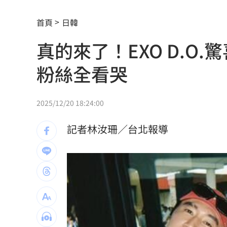
台中社宅文宣驚見中國國徽 林楚茵轟
首頁
日韓
談中聯風波 蘇南維:靠近選舉怎麼講都失
真的來了！EXO D.O
路邊長樹藤釀禍！騎士慘勾摔車「臉掛
粉絲全看哭
每投1元創1.8倍影響 凱基金永續布局
羅志祥談偶像飯撒互動 認了：開心最
2025/12/20 18:24:00
台灣地震97％是這2種 氣象署認證破壞
記者林汝珊／台北報導
AIT推韌性台灣系列文 首波聚焦災害管
曾經歷合約糾紛 THE BOYZ確定9人續
新／大雷雨開轟「2縣市」 示警區域出
蛋量慘掉2成！專家曝恐缺到「這月份」