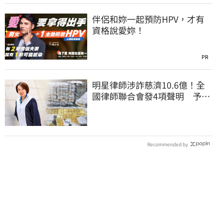
伴侶和妳一起預防HPV，才有
資格說愛妳！
PR
明星律師涉詐慈濟10.6億！全
國律師聯合會發4項聲明 予以
最嚴厲譴責
Recommended by