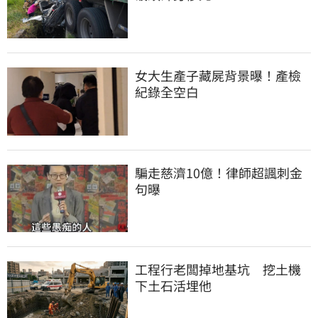
女大生產子藏屍背景曝！產檢
紀錄全空白
騙走慈濟10億！律師超諷刺金
句曝
工程行老闆掉地基坑　挖土機
下土石活埋他