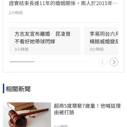
證實結束長達11年的婚姻關係。兩人於2015年奉
子成婚，育有一子一女。回顧這段婚姻，方志友
2小時前
坦言當年意外懷孕讓她從「玩咖」心態轉變為人
母，過程充滿波折。婚姻期間曾因與吳念軒的緋
聞引發軒然大波，儘管當時經紀人出面澄清，仍
方志友宣布離婚　昆凌曾
李易同台六月前
讓夫妻關係備受考驗。如今兩人決定和平分手，
不看好她帶球閃嫁
楊銘威婚變反應
聲明強調雖無法再做情人，但永遠是家人，未來
3小時前
3小時前
將共同肩負育兒責任。雙方對離婚細節保持低
調，請求外界給予空間，並承諾在各自領域穩定
前行，珍惜過往十二年的陪伴與包容。
相關新聞
超商5度猥褻7歲童！他喊這理
由被打臉
1小時前