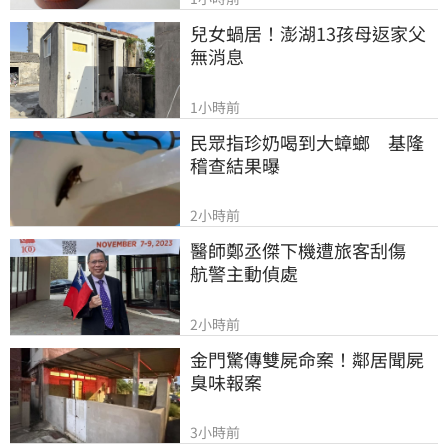
兒女蝸居！澎湖13孩母返家父
無消息
1小時前
民眾指珍奶喝到大蟑螂　基隆
稽查結果曝
2小時前
醫師鄭丞傑下機遭旅客刮傷　
航警主動偵處
2小時前
金門驚傳雙屍命案！鄰居聞屍
臭味報案
3小時前