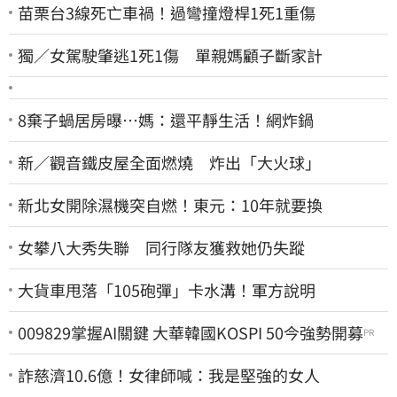
苗栗台3線死亡車禍！過彎撞燈桿1死1重傷
獨／女駕駛肇逃1死1傷 單親媽顧子斷家計
8棄子蝸居房曝⋯媽：還平靜生活！網炸鍋
新／觀音鐵皮屋全面燃燒 炸出「大火球」
新北女開除濕機突自燃！東元：10年就要換
女攀八大秀失聯 同行隊友獲救她仍失蹤
大貨車甩落「105砲彈」卡水溝！軍方說明
009829掌握AI關鍵 大華韓國KOSPI 50今強勢開募
PR
詐慈濟10.6億！女律師喊：我是堅強的女人