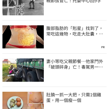
親節拔管亡！托嬰中心回9字
腹部脂肪的「剋星」找到了，
常吃這幾物，吃走大肚囊，瘦
出小蠻腰
PR
妻小等吃父親節餐⋯他家門外
「破頭碎身」亡！毒駕男一路
向南撞死人收押
肚腩一抓一大把，只需1個雞
蛋，用一個瘦一個