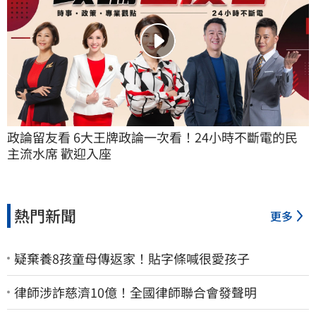
政論留友看 6大王牌政論一次看！24小時不斷電的民
主流水席 歡迎入座
熱門新聞
更多
疑棄養8孩童母傳返家！貼字條喊很愛孩子
律師涉詐慈濟10億！全國律師聯合會發聲明