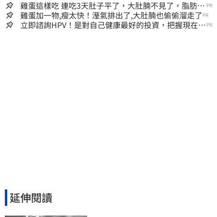
雞蛋這樣吃 連吃3天肚子平了，大肚腩不見了，脂肪沒
PR
了！
雞蛋加一物,瘦太快！溼氣排出了,大肚腩也偷偷溜走了
PR
立即諮詢HPV！是對自己健康最好的投資，把握現在不
PR
嫌晚！
延伸閱讀