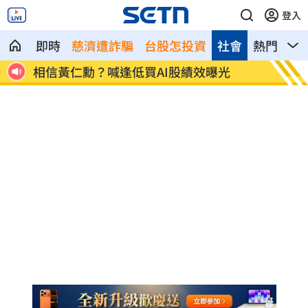
登入
即時
慈濟遭詐騙
台股怎投資
社會
熱門
影
01
相信黃仁勳？喊逢低買AI股績效曝光
兒女蝸