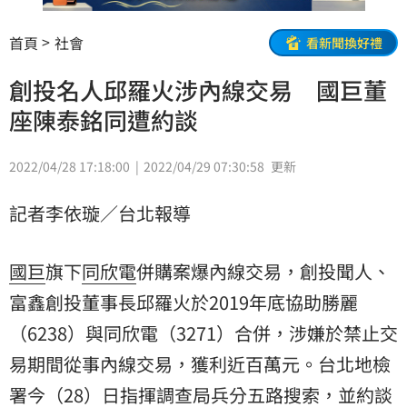
首頁
社會
看新聞換好禮
創投名人邱羅火涉內線交易 國巨董
座陳泰銘同遭約談
2022/04/28 17:18:00
2022/04/29 07:30:58
更新
記者李依璇／台北報導
國巨
旗下
同欣電
併購案爆內線交易，創投聞人、
富鑫創投董事長邱羅火於2019年底協助勝麗
（6238）與同欣電（3271）合併，涉嫌於禁止交
易期間從事內線交易，獲利近百萬元。台北地檢
署今（28）日指揮調查局兵分五路搜索，並約談