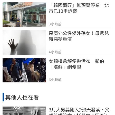
「韓國藝匠」無預警停業　北
市已10申訴案
3小時前
惡魔外公性侵外孫女！母悲兒
時惡夢重演
4小時前
女騎樓急解便拋污衣　鄰伯
「嚐鮮」網傻眼
6小時前
其他人也在看
3月大男嬰剛入托3天發紫…父