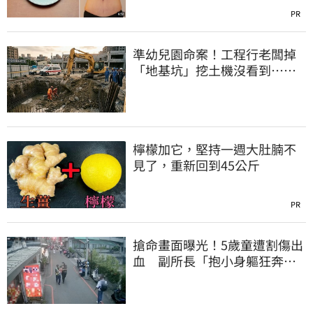
PR
準幼兒園命案！工程行老闆掉
「地基坑」挖土機沒看到…下
土石活埋他
檸檬加它，堅持一週大肚腩不
見了，重新回到45公斤
PR
搶命畫面曝光！5歲童遭割傷出
血 副所長「抱小身軀狂奔百
米」衝消防隊