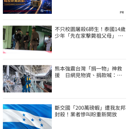
PR
不只校園屠殺6師生！泰國14歲
少年「先在家擊斃祖父母」 可
能犯案動機曝
熊本強震台灣「捐一物」神救
援 日網見物資、捐款喊：給
台灣統治算了
斷交國「200萬磅蝦」遭我友邦
封殺！業者慘叫盼重新開放