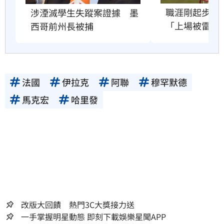
職涯剛起步　2
涉湮滅學生失蹤案證據　墨
「上場被雷劈
西哥前州長被捕
法國
伊拉克
阿聯
穆罕默德
馬克宏
哈里發
改版大回饋 熱門3C大獎接力送
一手掌握明星動態 即刻下載娛樂星聞APP