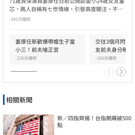
71歲資深演員姜厚任日前公開認愛小24歲女友童
芯，兩人自稱有七世情緣，引發高度關注。不料
童芯隨即遭網友起底，不僅宣稱的台大「3碩1
-345分鐘前
博」高學歷在論文系統查無資料，連過往的舊明
信片也被質疑造假，其複雜的四度改名與過往婚
姻史也遭挖出。面對外界排山倒海的質疑聲浪，
姜厚任新歡爆帶婚生子當
交往3個月閃婚
姜厚任展現霸氣護愛態度，強調感情不受學歷與
小三！前夫嗆正宮
友前夫身分曝光
背景影響，更笑稱即便女友是文盲也照樣喜歡，
-230分鐘前
-160分鐘前
不受外界負面傳聞干擾，堅定捍衛這段相差39歲
的戀情。
相關新聞
新／四指齊揚！台指期飆破500
點