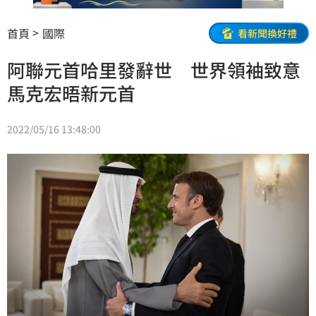
首頁
國際
看新聞換好禮
阿聯元首哈里發辭世 世界領袖致意
馬克宏晤新元首
2022/05/16 13:48:00