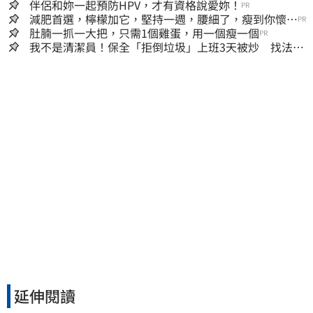
伴侶和妳一起預防HPV，才有資格說愛妳！
PR
減肥首選，檸檬加它，堅持一週，腰細了，瘦到你懷疑
PR
人生
肚腩一抓一大把，只需1個雞蛋，用一個瘦一個
PR
我不是清潔員！保全「拒倒垃圾」上班3天被炒 找法院
討公道結果出爐
延伸閱讀