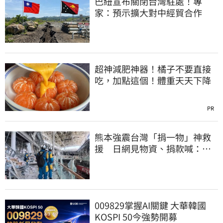
巴紐宣布關閉台灣駐處！專
家：預示擴大對中經貿合作
超神減肥神器！橘子不要直接
吃，加點這個！體重天天下降
PR
熊本強震台灣「捐一物」神救
援 日網見物資、捐款喊：給
台灣統治算了
009829掌握AI關鍵 大華韓國
KOSPI 50今強勢開募