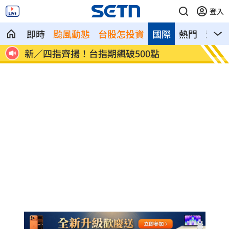
登入
即時
颱風動態
台股怎投資
國際
熱門
影音
卡
新／四指齊揚！台指期飆破500點
慈濟遭