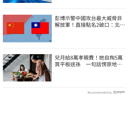
彭博示警中國攻台最大威脅非
解放軍！直接點名2破口：北京
正悄悄洗腦
兒月給8萬孝親費！她自掏5萬
買平板送孫 一句話愣原地
「傷心不已」
Recommended by