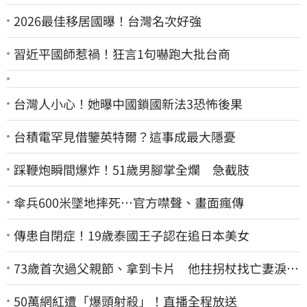
2026最佳移居國曝！台灣名次好強
習近平國師惹禍！狂言1句嚇跑大批台商
台灣人小心！她曝中國鎖國新法3恐怖後果
台積電罕見借鑒英特爾？這事成最大隱憂
踩鞭炮瞬間爆炸！51歲男腳掌全爛 急截肢
傘兵600米墜地摔死…官方噤聲、畫面瘋傳
傳患自閉症！19歲泰國王子認在追日本美女
73歲首次過父親節、拿到卡片 他拄拐杖找亡妻淚：
今天好多人來幫我慶祝
50萬網紅遭「爆頭射殺」！直播全程放送