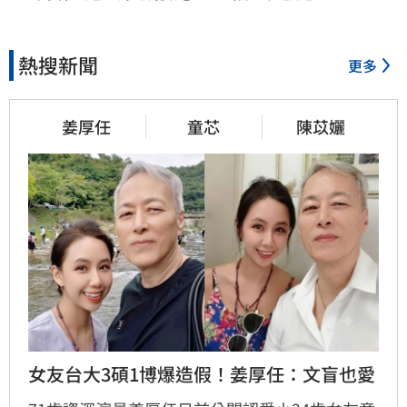
熱搜新聞
更多
姜厚任
童芯
陳苡孋
女友台大3碩1博爆造假！姜厚任：文盲也愛