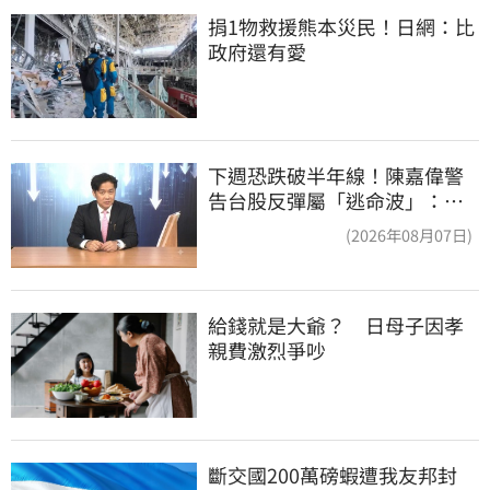
捐1物救援熊本災民！日網：比
政府還有愛
下週恐跌破半年線！陳嘉偉警
告台股反彈屬「逃命波」：空
頭大屠殺剛開始
(2026年08月07日)
給錢就是大爺？　日母子因孝
親費激烈爭吵
斷交國200萬磅蝦遭我友邦封