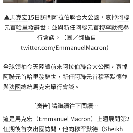
▲
馬克宏
15日訪問阿拉伯聯合大公國，哀悼
阿聯
元首
哈里發
辭世，並與新任阿聯元首
穆罕默德
舉
行會談。（圖／翻攝自
twitter.com/EmmanuelMacron）
全球領袖今天陸續前來阿拉伯聯合大公國，哀悼
阿聯元首哈里發辭世，新任阿聯元首穆罕默德並
與
法國
總統馬克宏舉行會談。
[廣告] 請繼續往下閱讀…
這是馬克宏（Emmanuel Macron）上週展開第2
任期後首次出國訪問，他向穆罕默德（Sheikh