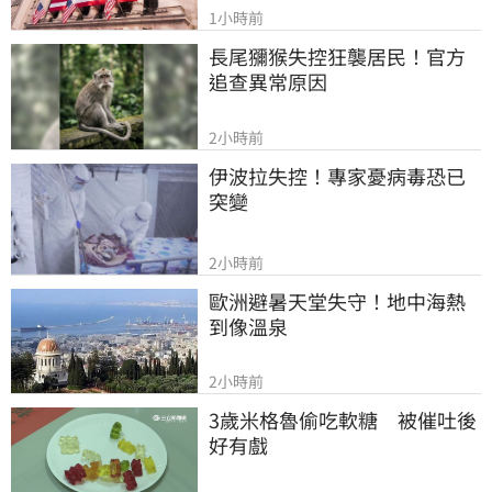
1小時前
長尾獼猴失控狂襲居民！官方
追查異常原因
2小時前
伊波拉失控！專家憂病毒恐已
突變
2小時前
歐洲避暑天堂失守！地中海熱
到像溫泉
2小時前
3歲米格魯偷吃軟糖　被催吐後
好有戲