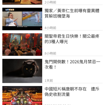
2小時前
獨家／黃崇仁生前曝有靈異體
質躲班機墜海
4小時前
關聖帝君生日快樂！關公最疼
的3種人曝光
8小時前
鬼門開倒數！2026鬼月禁忌一
次看！
1天前
中國短片稱唐朝不存在　遭斥
偽史收割流量