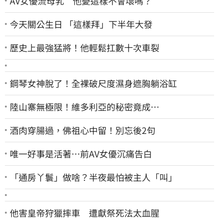
AV女優流母乳 他憂這樣不會壞嗎？
今天關公生日 「這樣拜」下半年大發
歷史上最強猛將！他輕鬆扛數十次車裂
鋼琴女神脫了！全裸破尺度濕身遮胸躺浴缸
陸山寨無極限！維多利亞的秘密竟成…
酒肉穿腸過，佛祖心中留！別忘後2句
唯一好事是活著…前AV女優沉痛告白
「通房丫鬟」做啥？半夜最怕被主人「叫」
他害皇帝狩獵摔車 遭獻祭死法太血腥