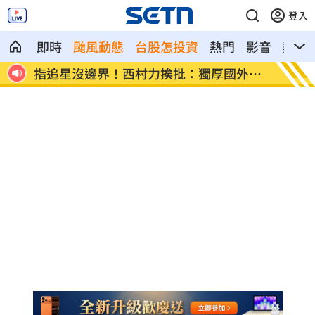
登入
即時
颱風動態
台股怎投資
熱門
影音
熱搜
人士
指追星沒邊界！西村力挨批：獨厚國外粉
南韓軍
絲
彈