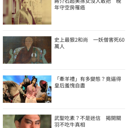
蔣介石超美孫女沒人敢把　晚
年守空房罹癌
史上最狠2和尚　一妖僧害死60
萬人
「牽羊禮」有多變態？竟逼得
皇后羞愧自盡
武聖吃素？不是迷信　揭開關
羽不吃牛真相