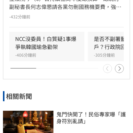
副秘書長何志偉懇請各黨勿刪國務機要費，強調
其用於慰問弱勢及事故家屬，更喊出「莫忘世上
-432分鐘前
苦人多」國民黨立委翁曉玲則反擊此為情緒勒
索，要求總統儘速公布法律及提名大法官，且憲
政癱瘓問題幾乎都是總統造成，立法院長韓國瑜
NCC沒委員！白質疑1事爆
是否不副署藍白
則表示「現在政黨協商，我表情已經很苦了你看
爭執韓國瑜急勸架
戶？行政院回應
到沒有？」隨後裁示國務機要費預算全案保留。
-406分鐘前
-305分鐘前
相關新聞
鬼門快開了！民俗專家曝「護
身符別亂請」