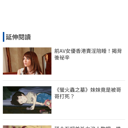
延伸閱讀
前AV女優香港賣淫陪睡！揭背
後祕辛
《螢火蟲之墓》妹妹竟是被哥
哥打死？