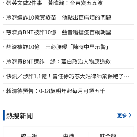
蔡英文做2件事 黃暐瀚：台東變五五波
慈濟遭詐10億買疫苗！他點出更麻煩的問題
慈濟買BNT被詐10億！藍昔嗆擋疫苗網朝聖
慈濟被詐10億 王必勝曝「陳時中早示警」
慈濟買BNT遭詐 綠：藍白政治人物應道歉
快訊／涉詐1.1億！曾任徐巧芯大姑律師棄保跑了…
媽也離境 桃檢發通緝
賴清德預告：0-18歲明年起每月可領五千
熱搜新聞
更多
統一獅
中職
味全龍