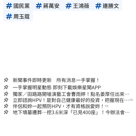
國民黨
蔣萬安
王鴻薇
連勝文
周玉蔻
新聞事件即時更新 所有消息一手掌握！
一手掌握明星動態 即刻下載娛樂星聞APP
獨家／田路路開嗆演藝工會曹雨婷！點名姜厚任出來
他16字回應了
立即諮詢HPV！是對自己健康最好的投資，把握現在不
PR
嫌晚！
伴侶和妳一起預防HPV，才有資格說愛妳！
PR
地下墳墓遷葬…挖3.6米深「已見400座」！今辦法會安
撫祖先