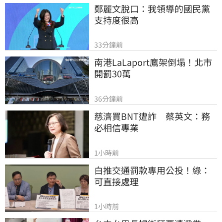
鄭麗文脫口：我領導的國民黨
支持度很高
33分鐘前
南港LaLaport鷹架倒塌！北市
開罰30萬
36分鐘前
慈濟買BNT遭詐　蔡英文：務
必相信專業
1小時前
白推交通罰款專用公投！綠：
可直接處理
1小時前