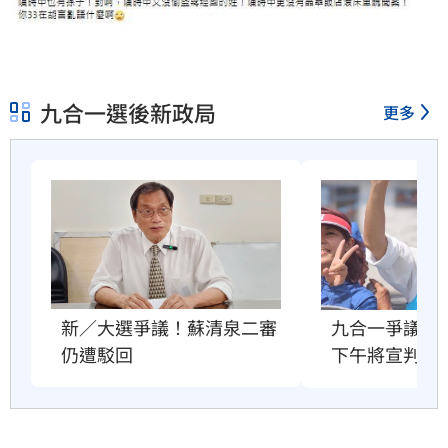
九合一選後新政局
更多
新／大選爭議！蘇清泉二審
九合一爭議未
仍遭駁回
下午將宣判