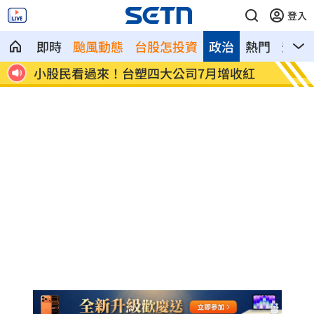
登入
即時
颱風動態
台股怎投資
政治
熱門
影音
公司7月增收紅
班鐵翔摔傷住院 妻控曹雨婷包6百元