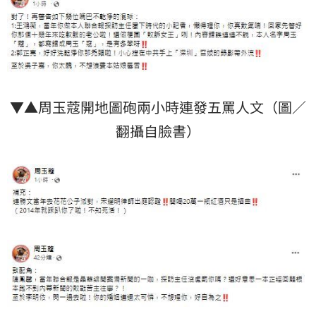
▼▲周玉蔻開地圖砲兩小時連發五罵人文（圖／
翻攝自臉書）