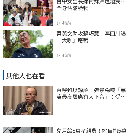
台中女里長掃街拜票遭潑糞⋯
全身沾滿穢物
1小時前
蔡英文助攻蘇巧慧　李四川曝
「大咖」應戰
1小時前
其他人也在看
直呼難以諒解！張景森喊「慈
濟最高層應有人下台」：受害
者是捐款的大眾
兒月給8萬孝親費！她自掏5萬