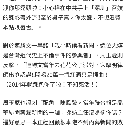
淨你那禿頭啦！小心揑在中共手上「深圳」召妓
的錄影帶外流‼至於吳子嘉，你太醜，不想浪費
本姑娘唇舌」。
對於連勝文一早酸「我小時候看新聞，這位大嬸
是台灣近代史上不倫事件的參與者」，周玉蔻則
反擊，「連勝文當年去花花公子派對，宋耀明律
師出庭認證‼開喝20萬一瓶紅酒只是插曲‼
（2014年就踩趴你了啦！不知死活！）」
周玉蔻也諷刺「配角」陳鳯馨，當年聯合報是晶
華緋聞案漏新聞的一咖，採訪主任沒處罰你嗎？
還好意思一本正經回顧根本跑不到內幕新聞的敗