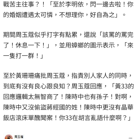
戰苦主往事？！「至於李明依，閃一邊去啦！你
的婚姻遭遇太可憐，不想理你，好自為之」。
期間周玉蔻似乎打字有點累，還說「該罵的罵完
了！休息一下！」，並用蟑螂的圖示表示，「來
一隻打一群！」
至於黃珊珊痛批周玉蔻，指責別人家人的同時，
到底有沒有良心跟良知？周玉蔻回應，「黃33的
回應邏輯太無智商了！陳時中也有孫子！對啊，
陳時中又沒偷盜蔣經國的姓！陳時中更沒有晶華
飯店滾床單醜聞案！你33在胡言亂語什麼啊？」