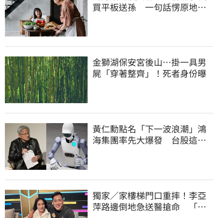
買平板送孫 一句話愣原地
「傷心不已」
金獅湖保安宮後山…掛一具男
屍「穿著整齊」！死者身份曝
黃仁勳點名「下一波浪潮」鴻
海集團率先大爆發 台股這族
群全面噴出
獨家／家樓梯門口重摔！李亞
萍路邊倒地急送醫搶命 「最
新傷況」曝