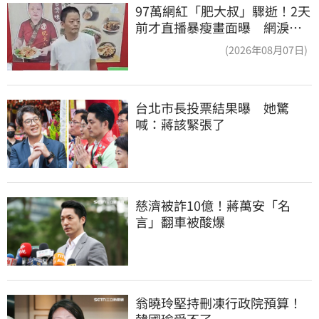
97萬網紅「肥大叔」驟逝！2天
前才直播暴瘦畫面曝 網淚
崩：一路好走
(2026年08月07日)
台北市長投票結果曝　她驚
喊：蔣該緊張了
慈濟被詐10億！蔣萬安「名
言」翻車被酸爆
翁曉玲堅持刪凍行政院預算！
韓國瑜受不了