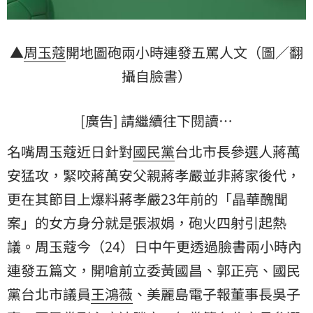
▲
周玉蔻
開地圖砲兩小時連發五罵人文（圖／翻
攝自臉書）
[廣告] 請繼續往下閱讀…
名嘴周玉蔻近日針對
國民黨
台北市長參選人
蔣萬
安
猛攻，緊咬蔣萬安父親蔣孝嚴並非蔣家後代，
更在其節目上爆料蔣孝嚴23年前的「晶華醜聞
案」的女方身分就是張淑娟，砲火四射引起熱
議。周玉蔻今（24）日中午更透過臉書兩小時內
連發五篇文，開嗆前立委黃國昌、郭正亮、國民
黨台北市議員
王鴻薇
、美麗島電子報董事長吳子