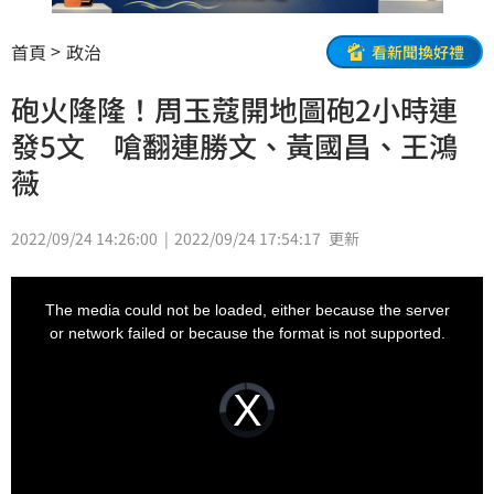
首頁
政治
看新聞換好禮
砲火隆隆！周玉蔻開地圖砲2小時連
發5文 嗆翻連勝文、黃國昌、王鴻
薇
2022/09/24 14:26:00
2022/09/24 17:54:17
更新
This
is
a
The media could not be loaded, either because the server
modal
window.
or network failed or because the format is not supported.
Video
Player
is
loading.