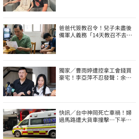
爸爸代簽教召令！兒子未盡後
備軍人義務「14天教召不去」
換3個月刑期
獨家／曹雨婷遭控拿工會錢買
豪宅！李亞萍不忍發聲：余天
管工會都貼錢
快訊／台中神岡死亡車禍！婦
過馬路遭大貨車撞擊…下半身
輾碎慘死路口