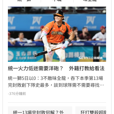
統一火力低迷需要洋砲？　外籍打教給看法
統一獅5日以0：3不敵味全龍，吞下本季第13場
完封敗創下隊史最多，談到球隊需不需要尋找洋
砲加強火力，外籍打擊教練馬修爾直言談補強不
-376分鐘前
如談現況，也認為從開季到現在只有陳傑憲的表
現較為穩定，喊話其他選手也要跳出來。
統一13場完封敗何解？外
狂打雙殺超嘔　