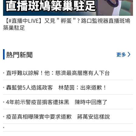
【#直播中LIVE】又見＂孵蛋＂? 路口監視器直播斑鳩
築巢駐足
熱門新聞
更多
直呼難以諒解！他：慈濟最高層應有人下台
轟藍營5人造謠政客 林楚茵：出來道歉！
4年前示警疫苗掮客遭抹黑 陳時中回應了
疫苗真相曝陳實中要求道歉 蔣萬安這樣說