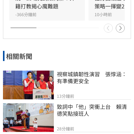
籍打教揭心魔難題
策略一揮變2分
-366分鐘前
10小時前
相關新聞
視察城鎮韌性演習　張惇涵：
有準備更安全
13分鐘前
致詞中「他」突衝上台　賴清
德笑點接班人
28分鐘前