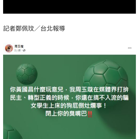
記者鄭佩玟／台北報導