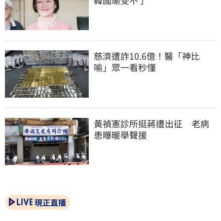
慈濟遭詐10.6億！醫「神比
喻」眾一看秒懂
黃禎憲診所挺蔣遭出征　老病
患曝暖舉聲援
現正直播