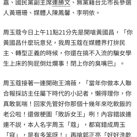
嘉、國民黨副主席
連勝文
、無黨籍台北市長參選
人黃珊珊、媒體人陳鳳馨、李明依。
周玉蔻今日上午11點21分先是開嗆黃國昌，「你
黃國昌什麼玩意兒，我周玉蔻在媒體界打拚民
主、轉型正義的時候，你還在搞不入流的騙女學
生上床的狗屁倒灶爛事！閉上你的臭嘴巴」。
周玉蔻接著一連開砲王鴻薇，「當年你做本人聯
合報採訪主任屬下時代的小記者，懶得理你，你
真敢氣喘！回家先管好你那個十幾年來吃軟飯的
老公啦！還做梗圖「敗訴女王」咧！內容錯誒連
連不説，本人名字周玉「蔻」，都寫錯成周玉
「寇」，是有多笨呀！」再嗆郭正亮「好好洗乾