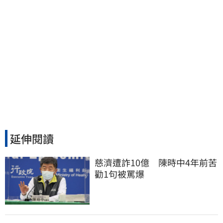
延伸閱讀
慈濟遭詐10億　陳時中4年前苦
勸1句被罵爆