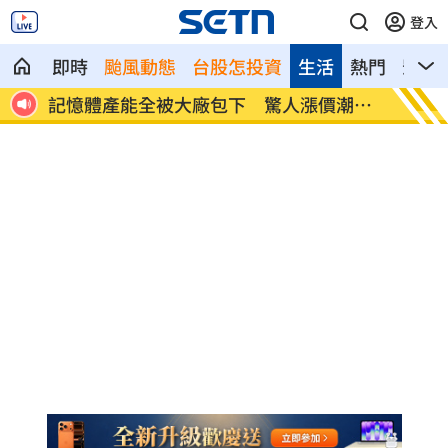
登入
即時
颱風動態
台股怎投資
生活
熱門
影音
記憶體產能全被大廠包下 驚人漲價潮來
北美訂
襲
元