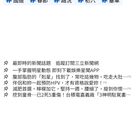
最即時的新聞話題 追蹤訂閱三立新聞網
一手掌握明星動態 即刻下載娛樂星聞APP
腹部脂肪的「剋星」找到了，常吃這幾物，吃走大肚
PR
囊，瘦出小蠻腰
伴侶和妳一起預防HPV，才有資格說愛妳！
PR
減肥首選，檸檬加它，堅持一週，腰細了，瘦到你懷疑
PR
人生
挖到童骨…已2死5重傷！台積電嘉義廠「3神明駐駕畫面
曝光」