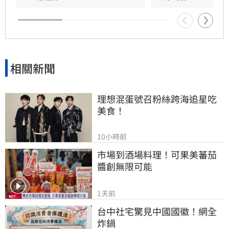
企業和民眾替政治僵局買單」。
相關新聞
理想混蛋號召粉絲跨海追星吃
美食！
10小時前
市場到酒場料理！可果美蕃茄
醬創無限可能
1天前
台中社宅驚見中國國徽！網全
炸鍋