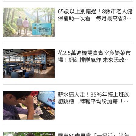
65歲以上別錯過！8縣市老人健
保補助一次看 每月最高省826
元
花2.5萬進機場貴賓室竟變菜市
場！網紅排隊氣炸 未來恐改動
態收費
薪水逼人走！35％年輕上班族
想跳槽 轉職平均盼加薪「破
萬元」
屏東60歲男靠「一絕活」半年