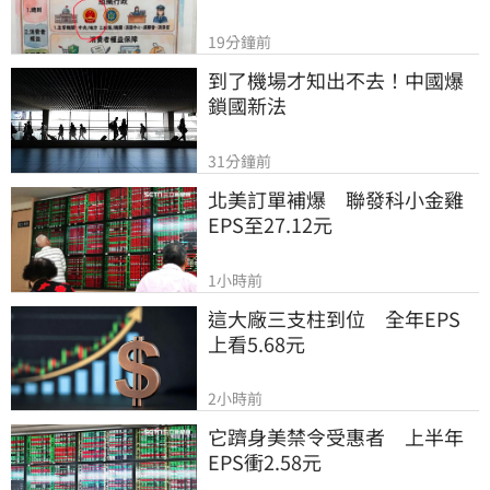
19分鐘前
到了機場才知出不去！中國爆
鎖國新法
31分鐘前
北美訂單補爆　聯發科小金雞
EPS至27.12元
1小時前
這大廠三支柱到位　全年EPS
上看5.68元
2小時前
它躋身美禁令受惠者　上半年
EPS衝2.58元