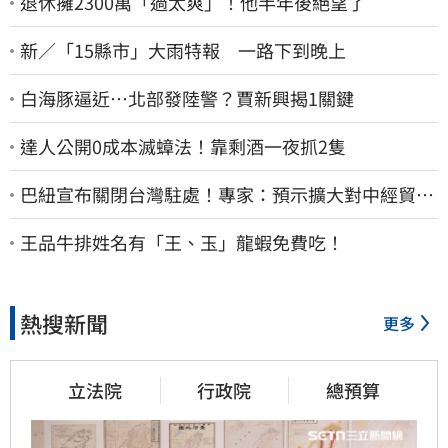
退休擁2300萬「過太爽」！他半年後絕望了
新／「15縣市」大雨特報 一路下到晚上
白海豚逼近…北部發陸警？賈新興揭1關鍵
達人公開0成本滅蟑法！靠剩酒一夜抓2隻
巴紐宣布關閉台灣駐處！專家：預示擴大對中經貿合
作
王品牛排姓名有「王、玉」龍蝦免費吃！
熱搜新聞
更多
立法院
行政院
總預算