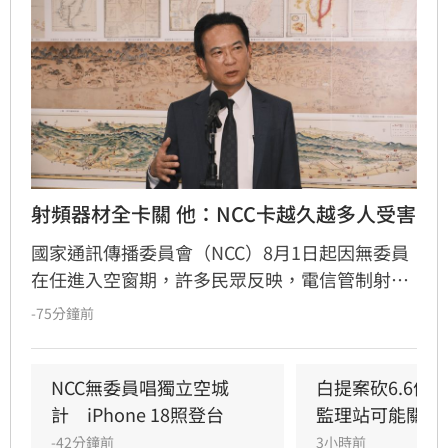
射頻器材全卡關 他：NCC卡越久越多人受害
國家通訊傳播委員會（NCC）8月1日起因無委員
在任進入空窗期，許多民眾反映，電信管制射頻
器材因無法獲得許可，全部卡在海關。民進黨立
-75分鐘前
委林俊憲今（6）日指出，目前短短一週已有82
件進口核准證、4件核准函無法核發，有一家上
市公司每天都得支付龐大倉儲費用，因此向他陳
NCC無委員唱獨立空城
白提案砍6.6億
情詢問，到底何時才能通過人事案，讓林俊憲忍
計　iPhone 18照登台
監理站可能關門
不住感嘆，「人事案可以有不同立場，但不該讓
-42分鐘前
3小時前