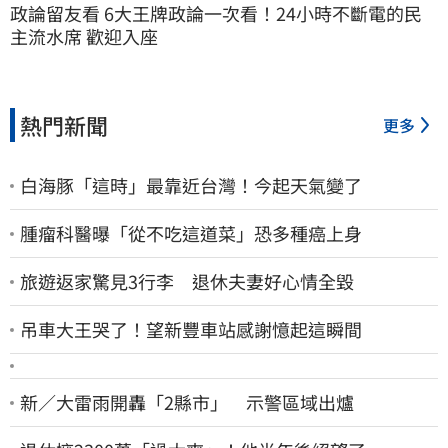
政論留友看 6大王牌政論一次看！24小時不斷電的民
主流水席 歡迎入座
熱門新聞
更多
白海豚「這時」最靠近台灣！今起天氣變了
腫瘤科醫曝「從不吃這道菜」恐多種癌上身
旅遊返家驚見3行李 退休夫妻好心情全毀
吊車大王哭了！望新豐車站感謝憶起這瞬間
新／大雷雨開轟「2縣市」 示警區域出爐