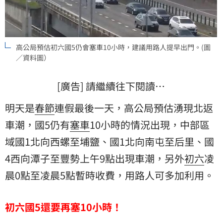
高公局預估初六國5仍會塞車10小時，建議用路人提早出門。(圖
／資料圖）
[廣告] 請繼續往下閱讀…
明天是
春節
連假最後一天，高公局預估湧現北返
車潮，國5仍有
塞車
10小時的情況出現，中部區
域國1北向西螺至埔鹽、國1北向南屯至后里、國
4西向潭子至豐勢上午9點出現車潮，另外
初六
凌
晨0點至凌晨5點暫時收費，用路人可多加利用。
初六國5還要再塞10小時！