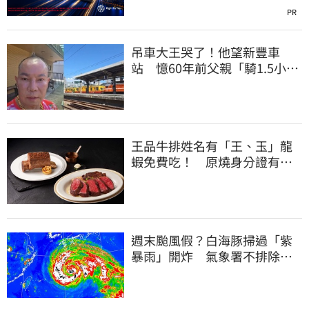
PR
吊車大王哭了！他望新豐車
站 憶60年前父親「騎1.5小時
單車載他圓夢」
王品牛排姓名有「王、玉」龍
蝦免費吃！ 原燒身分證有
「8」招待海鮮
週末颱風假？白海豚掃過「紫
暴雨」開炸 氣象署不排除發
陸警