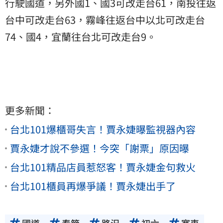
行駛國道，另外國1、國3可改走台61，南投往返
台中可改走台63，霧峰往返台中以北可改走台
74、國4，宜蘭往台北可改走台9。
更多新聞：
台北101爆櫃哥失言！賈永婕曝監視器內容
賈永婕才說不參選！今突「謝票」原因曝
台北101精品店員惹怒客！賈永婕金句救火
台北101櫃員再爆爭議！賈永婕出手了
國道
春節
路況
初六
塞車