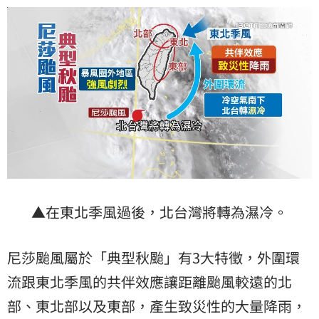
▲在東北季風過後，北台灣將轉為濕冷。
尼莎颱風屬於「典型秋颱」有3大特徵，外圍環
流跟東北季風的共伴效應讓距離颱風較遠的北
部、東北部以及東部，產生致災性的大量降雨，