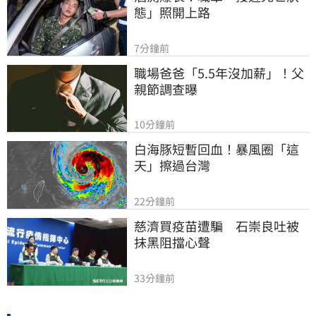
態」照開上路
7分鐘前
職場爸爸「5.5年沒加薪」！父
親節調查曝
10分鐘前
白海豚短暫回血！暴風圈「這
天」擦過台灣
22分鐘前
慈濟買疫苗遭騙　石崇良吐被
抹黑阻擋心聲
33分鐘前