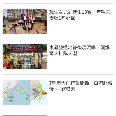
想生女兒卻連生10寶！年輕夫
妻吐1句心聲
東發號遭出征後現況曝　網爆
驚人排隊人潮
7縣市大雨特報開轟　白海豚減
慢、雨炸3天