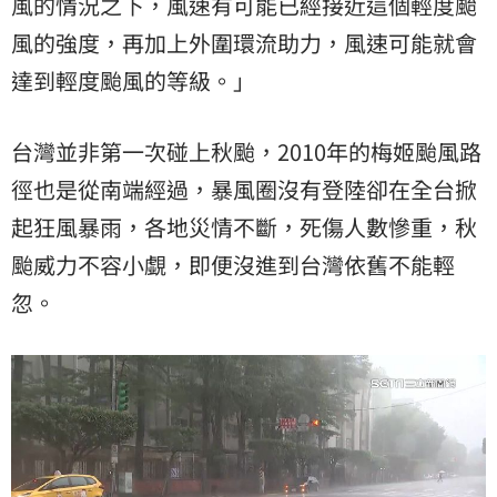
風的情況之下，風速有可能已經接近這個輕度颱
風的強度，再加上外圍環流助力，風速可能就會
達到輕度颱風的等級。」
台灣並非第一次碰上秋颱，2010年的梅姬颱風路
徑也是從南端經過，暴風圈沒有登陸卻在全台掀
起狂風暴雨，各地災情不斷，死傷人數慘重，秋
颱威力不容小覷，即便沒進到台灣依舊不能輕
忽。