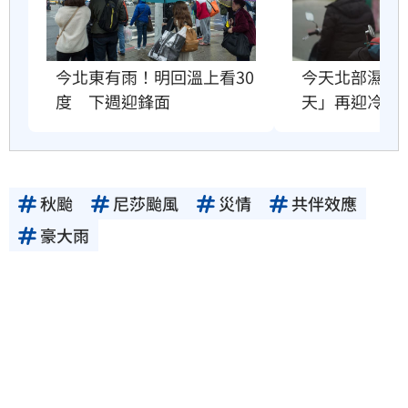
今北東有雨！明回溫上看30
今天北部濕冷
度　下週迎鋒面
天」再迎冷空
秋颱
尼莎颱風
災情
共伴效應
豪大雨