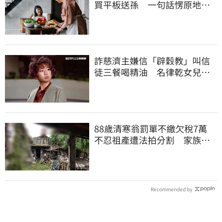
買平板送孫 一句話愣原地
「傷心不已」
詐慈濟主嫌信「辟穀教」叫信
徒三餐喝精油 名律乾女兒卻
吃鮑魚喝紅酒
88歲清寒翁罰單不繳欠稅7萬
不忍祖產遭法拍分割 家族按
月代繳償債
Recommended by