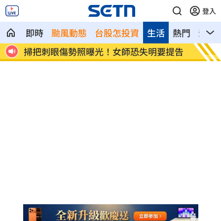
登入
即時
颱風動態
台股怎投資
生活
熱門
影音
降價
掃把刺眼傷勢照曝光！女師恐失明要提告
新北國
性