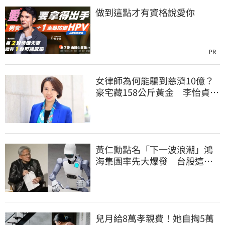
做到這點才有資格說愛你
PR
女律師為何能騙到慈濟10億？
豪宅藏158公斤黃金 李怡貞驚
曝背後身分
黃仁勳點名「下一波浪潮」鴻
海集團率先大爆發 台股這族
群全面噴出
兒月給8萬孝親費！她自掏5萬