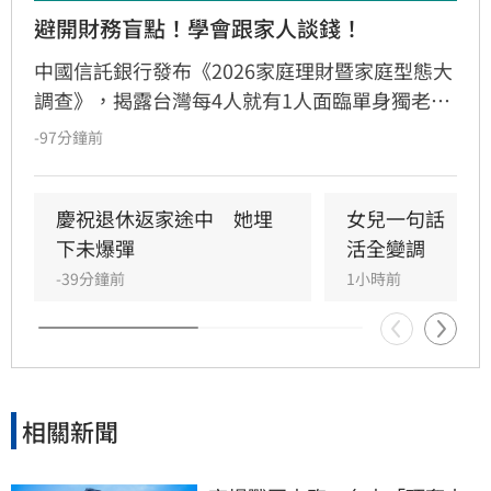
避開財務盲點！學會跟家人談錢！
中國信託銀行發布《2026家庭理財暨家庭型態大
調查》，揭露台灣每4人就有1人面臨單身獨老。
儘管逾七成國人準備退休金，卻因缺乏長照規劃
-97分鐘前
與傳承知識，陷入行動僵局。調查發現「單身無
子女」族群理財封閉，多數擔憂失智失能卻未安
排財務代理；「已婚有子女」者則出現「重子
慶祝退休返家途中　她埋
女兒一句話　兩
女、輕老本」失衡現象。專家提出「TALK」理財
下未爆彈
活全變調
心法，建議民眾透過目標盤點、專款配置、明確
-39分鐘前
1小時前
傳承及安養信託等機制，及早建立樂齡財富防禦
網，避免資產傳承糾紛，確保晚年財務自主與安
全，打造穩健的退休生活藍圖。
相關新聞