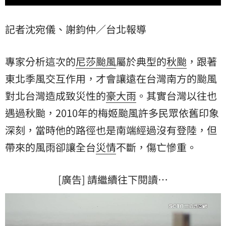
記者沈宛儀、謝鈞仲／台北報導
專家分析這次的
尼莎颱風
屬於典型的
秋颱
，跟著
東北季風交互作用，才會讓遠在台灣南方的颱風
對北台灣造成致災性的
豪大雨
。其實台灣以往也
遇過秋颱，2010年的梅姬颱風許多民眾依舊印象
深刻，當時他的路徑也是南端經過沒有登陸，但
帶來的風雨卻讓全台
災情
不斷，傷亡慘重。
[廣告] 請繼續往下閱讀…