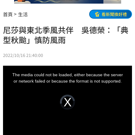
首頁
生活
看新聞換好禮
尼莎與東北季風共伴 吳德榮：「典
型秋颱」慎防風雨
2022/10/16 21:40:00
This
is
a
The media could not be loaded, either because the server
modal
window.
or network failed or because the format is not supported.
Video
Player
is
loading.