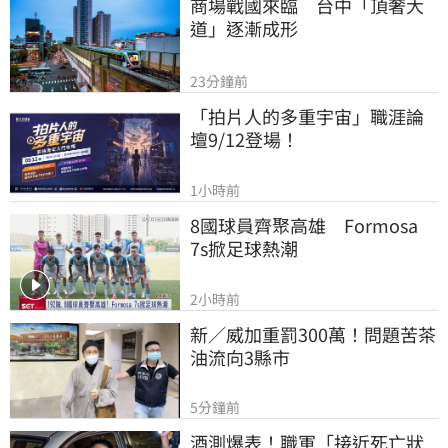
商場戰國來臨　台中「頂奢大
道」逐漸成形
23分鐘前
「拍片人的多重宇宙」職涯論
壇9/12登場！
1小時前
8國球員齊聚高雄　Formosa 
7s掀足球熱潮
2小時前
新／威加重罰300萬！問題苦茶
油流向3縣市
5分鐘前
酒測爆表！職軍「接近死亡狀