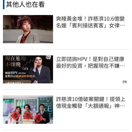
其他人也在看
爽睡黃金堆！詐慈濟10.6億變
名媛「賓利接送賓客」女律師
超奢華生活曝光
立即諮詢HPV！是對自己健康
最好的投資，把握現在不嫌
晚！
PR
詐慈濟10億破案關鍵！提領上
億現金觸發「大額通報」神鬼
律師遭擊落內幕