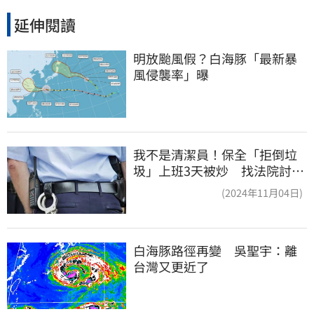
延伸閱讀
明放颱風假？白海豚「最新暴
風侵襲率」曝
我不是清潔員！保全「拒倒垃
圾」上班3天被炒 找法院討公
道結果出爐
(2024年11月04日)
白海豚路徑再變　吳聖宇：離
台灣又更近了