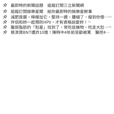
最即時的新聞話題 追蹤訂閱三立新聞網
追蹤訂閱娛樂星聞 給你最即時的娛樂星鮮事
減肥首選，檸檬加它，堅持一週，腰細了，瘦到你懷疑
PR
人生
伴侶和妳一起預防HPV，才有資格說愛妳！
PR
腹部脂肪的「剋星」找到了，常吃這幾物，吃走大肚
PR
囊，瘦出小蠻腰
慈濟買BNT遭詐10億！陳時中4年前苦勸被罵 醫挖4年
前貼文：藍白全翻車