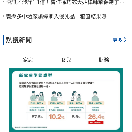
快訊／涉詐1.1億！曾任徐巧芯大姑律師棄保跑了…
媽也離境 桃檢發通緝
養樂多中壢廠爆蟑螂入侵乳品 稽查結果曝
熱搜新聞
更多
家庭
女兒
財務