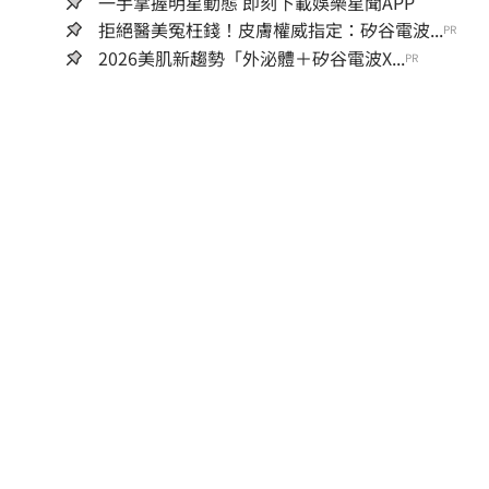
一手掌握明星動態 即刻下載娛樂星聞APP
拒絕醫美冤枉錢！皮膚權威指定：矽谷電波...
PR
2026美肌新趨勢「外泌體＋矽谷電波X...
PR