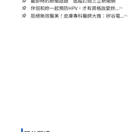
最即時的新聞話題 追蹤訂閱三立新聞網
伴侶和妳一起預防HPV，才有資格說愛妳...
PR
拒絕無效醫美！皮膚專科醫師大推：矽谷電...
PR