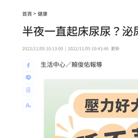
台股收復44000點大關 2關鍵看AI產業
首頁
健康
他見搶案挺身相救遭圍毆亡！嫌犯最小1
半夜一直起床尿尿？泌
扣款人數狂增4成 國泰小龍基金布局曝
車是我的、油也是我的 睡車竟被收住
2022/11/05 10:13:00
2022/11/05 10:43:46
更新
24歲存款破百萬！她公開致富關鍵：超
生活中心／賴俊佑報導
這大廠產能利用率衝90% 目標價上看2
埃及知名女星涉毒被判死 引發社會震
桃園聯隊奪世界青棒亞軍 張善政接機
男駕車至議員服務處嗆開槍 台中警抓
新／Sandisk挫5%！台指期翻紅站回440