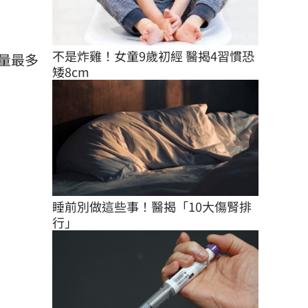
不是炸雞！女童9歲初經 醫揭4習慣恐
量最多
矮8cm
睡前別做這些事！醫揭「10大傷腎排
行」