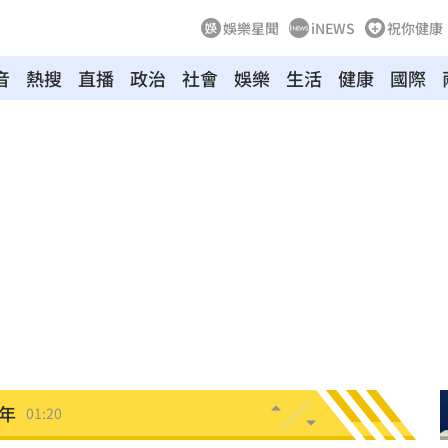
娛樂星聞
iNEWS
祝你健康
音
熱搜
直播
政治
社會
娛樂
生活
健康
國際
相
02:10
02:00
朝聖
01:35
8元
01:30
穩
01:26
年
01:20