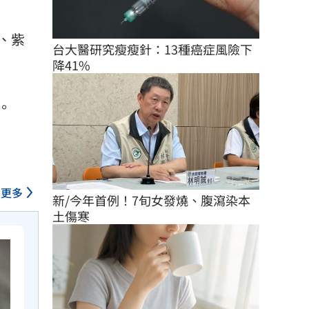
、紫
台大醫研究瘦瘦針：13種癌症風險下
降41%
。
更多
新/今年首例！7旬女發燒、腹瀉染本
土傷寒