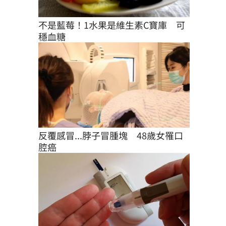
不是藍莓！1水果是維生素C寶庫　可
穩血糖
反覆感冒...脖子冒腫塊　48歲女罹口
腔癌