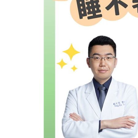
勞動部：Uber Eats疊單計算方式違法
00
斷交國200萬磅蝦遭我友邦封殺！業者慘
新北待售餘屋萬8戶 永和竟只賣贏八里
為5億商機翻臉 肥大叔插刀：要死一起
台灣彩券開獎直播中
20:31
LIVE三立+24小時直播
15:27
三立iNEWS新聞台線上直播
18:00
理想混蛋號召粉絲跨海追星吃美食！
18: