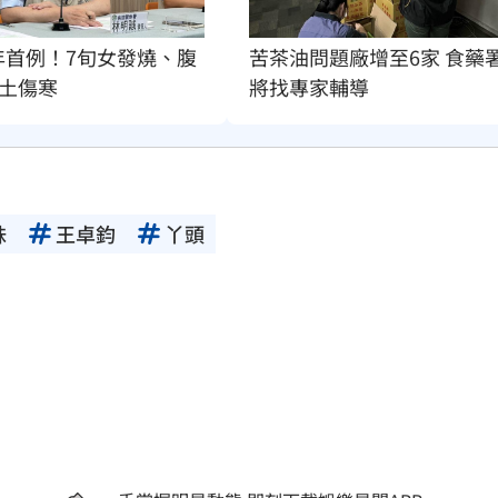
年首例！7旬女發燒、腹
苦茶油問題廠增至6家 食藥
土傷寒
將找專家輔導
妹
王卓鈞
丫頭