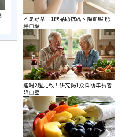
署
不是綠茶！1飲品助抗癌、降血壓 能
穩血糖
連喝2週見效！研究揭1飲料助年長者
降血壓