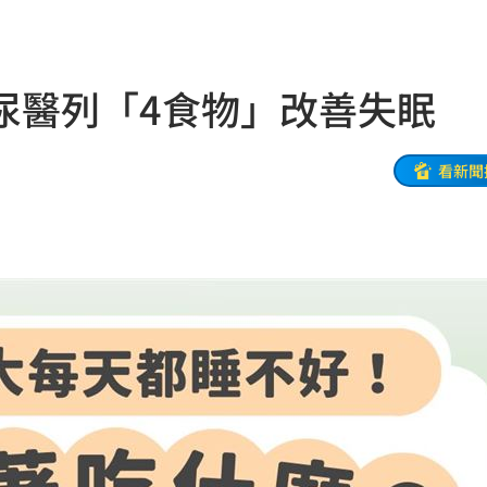
發展
01:13
2歲
01:10
尿醫列「4食物」改善失眠
光
01:05
宿費
01:04
看新聞
孝順
01:02
20元
01:00
驚
00:49
00:47
到了
00:43
00點
00:40