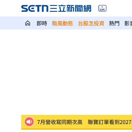
即時
颱風動態
台股怎投資
熱門
影
AI和你讀的不同！實測《時代》驚揭1真
這大廠三支柱到位 全年EPS上看5.68元
慈濟買BNT被詐10億！藍昔嗆擋疫苗網
它躋身美禁令受惠者 上半年EPS衝2.5
高溫重創雞蛋產量 最快要等到9月才回
7月營收寫同期次高 聯寶訂單看到2027