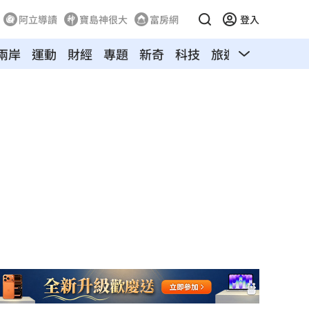
阿立導讀
寶島神很大
富房網
登入
兩岸
運動
財經
專題
新奇
科技
旅遊
汽車
寵物