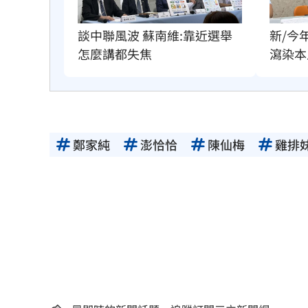
談中聯風波 蘇南維:靠近選舉
新/今
怎麼講都失焦
瀉染本
鄭家純
澎恰恰
陳仙梅
雞排