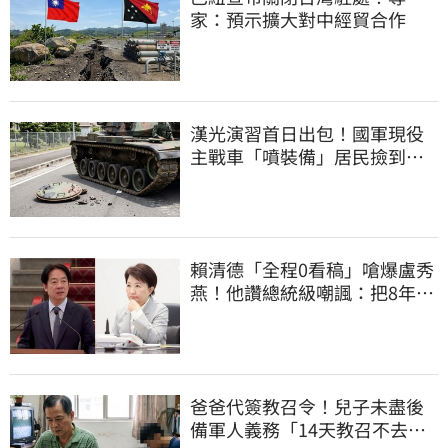
家：預示擴大對中經貿合作
漢光演習首日出包！國軍現役
主戰車「噴裝備」居民撿到零
件…軍方說話了
賴清德「全程0看稿」嗆爆盧秀
燕！他讚總統級嘲諷：把8年總
帳一次掀翻
爸爸代簽教召令！兒子未盡後
備軍人義務「14天教召不去」