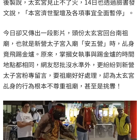
後製說，太玄宮見止不了火，14日也透過臉書發
文說，「本宮濟世聖壇及各項事宜全面暫停」。
今日卻又傳出一段影片，頭份太玄宮回台南祖
廟，也就是新營太子宮入廟「安五營」時，乩身
竟飛踢金爐。原來，掌摑女執事與踢金爐的時間
地點都相同，網友怒批沒水準外，更紛紛到新營
太子宮粉專留言，要祖廟好好處理，認為太玄宮
乩身的行為根本不尊重祖廟，甚至是挑釁！