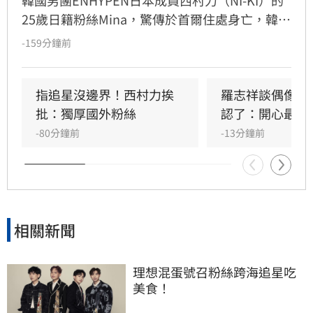
韓國男團ENHYPEN日本成員西村力（NI-KI）的
25歲日籍粉絲Mina，驚傳於首爾住處身亡，韓國
警方證實接獲報案並介入調查。生前Mina因追星
-159分鐘前
行為與過往經歷，長期遭受網路霸凌與人身攻
擊。曾與她互動的粉絲感嘆，Mina本人親切善
良，絕非外界傳言般傲慢，對於她選擇極端方式
指追星沒邊界！西村力挨
羅志祥談偶像飯
結束生命感到遺憾與不捨。此事件再度引發外界
批：獨厚國外粉絲
認了：開心最重
對網路暴力及追星文化的關注。該名粉絲呼籲，
-80分鐘前
-13分鐘前
追星不應成為生活唯一寄託，應珍惜自身生命。
目前確切死因與詳細案情，仍待警方進一步調查
釐清，此消息也讓全球粉絲深感震驚與悲痛。
相關新聞
理想混蛋號召粉絲跨海追星吃
美食！