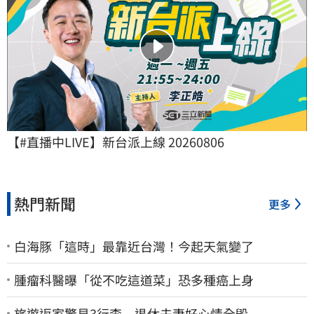
【#直播中LIVE】新台派上線 20260806
熱門新聞
更多
白海豚「這時」最靠近台灣！今起天氣變了
腫瘤科醫曝「從不吃這道菜」恐多種癌上身
旅遊返家驚見3行李 退休夫妻好心情全毀