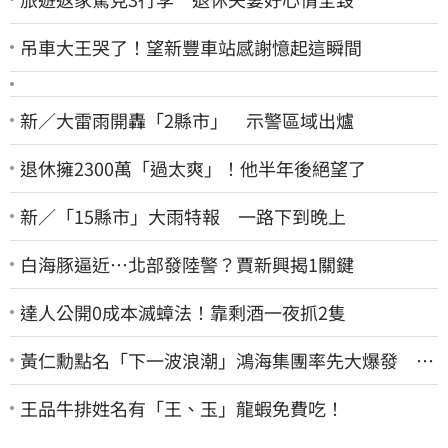
吊車大王哭了！望新豐車站感謝憶起這瞬間
新／大雷雨開轟「2縣市」 示警區域出爐
退休擁2300萬「過太爽」！他半年後絕望了
新／「15縣市」大雨特報 一路下到晚上
白海豚逼近…北部發陸警？賈新興揭1關鍵
達人公開0成本滅蟑法！靠剩酒一夜抓2隻
黃仁勳點名「下一波浪潮」鴻海集團率先大爆發 台
股這族群全面噴出
王品牛排姓名有「王、玉」龍蝦免費吃！