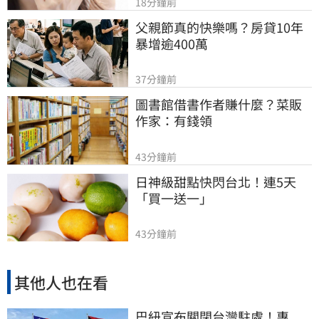
18分鐘前
父親節真的快樂嗎？房貸10年
暴增逾400萬
37分鐘前
圖書館借書作者賺什麼？菜販
作家：有錢領
43分鐘前
日神級甜點快閃台北！連5天
「買一送一」
43分鐘前
其他人也在看
巴紐宣布關閉台灣駐處！專