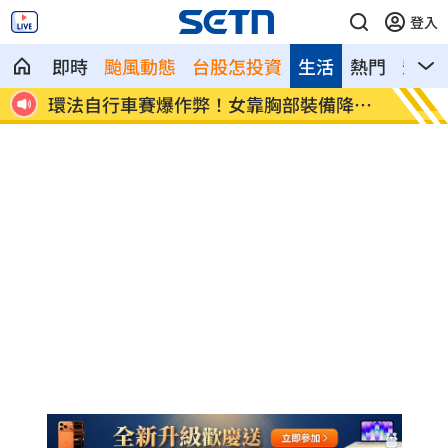
登入
即時
颱風動態
台股怎投資
生活
熱門
影音
K他
環法自行車賽爆作弊！女靠胸部裝備降風
學霸牙
阻