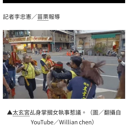
記者李忠憲／
苗栗
報導
▲
太玄宮
乩身掌摑女執事惹議。（圖／翻攝自
YouTube／Willian chen）