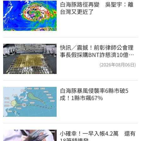
白海豚路徑再變　吳聖宇：離
台灣又更近了
快訊／震撼！前彰律師公會理
事長假採購BNT詐慈濟10億、
洗錢囤232kg黃金
(2026年08月06日)
白海豚暴風侵襲率6縣市破5
成！1縣市飆67%
小確幸！一早入帳4.2萬　還有
18筆錢連發