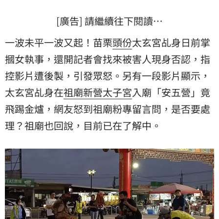
[廣告] 請繼續往下閱讀…
一波未平一波又起！苗栗
頭份
太玄宮乩身日前掌
摑女執事，還開記者會找來被害人現身否認，指
控影片遭後製，引發眾怒。另有一段影片顯示，
太玄宮乩身在
祖廟
新營
太子宮
入廟「安五營」竟
飛踢金爐，網友怒到祖廟粉專留言問，是否要處
理？祖廟也回說，目前已在了解中。