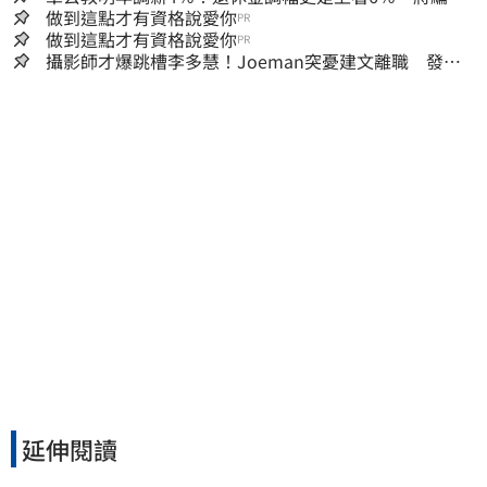
明年度總預算
做到這點才有資格說愛你
PR
做到這點才有資格說愛你
PR
攝影師才爆跳槽李多慧！Joeman突憂建文離職 發聲
「其實我很清楚」
延伸閱讀