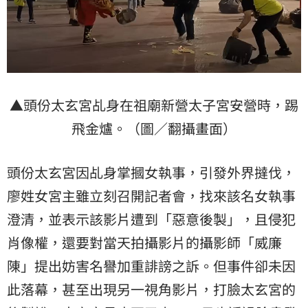
▲頭份太玄宮乩身在祖廟新營太子宮安營時，踢
飛金爐。（圖／翻攝畫面）
頭份太玄宮因乩身掌摑女執事，引發外界撻伐，
廖姓女宮主雖立刻召開記者會，找來該名女執事
澄清，並表示該影片遭到「惡意後製」，且侵犯
肖像權，還要對當天拍攝影片的攝影師「威廉
陳」提出妨害名譽加重誹謗之訴。但事件卻未因
此落幕，甚至出現另一視角影片，打臉太玄宮的