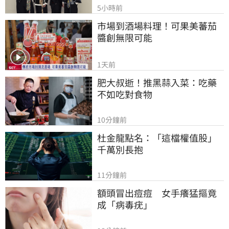
5小時前
市場到酒場料理！可果美蕃茄
醬創無限可能
1天前
肥大叔逝！推黑蒜入菜：吃藥
不如吃對食物
10分鐘前
杜金龍點名：「這檔權值股」
千萬別長抱
11分鐘前
額頭冒出痘痘　女手癢猛摳竟
成「病毒疣」