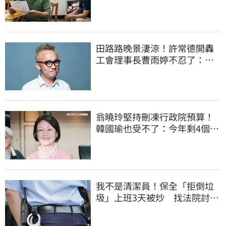
換3個月刑期
田路路晚景淒涼！許常德開轟
工會理事長曹雨婷不忍了：別
只包紅包慰問
翁曉玲堅持刪凍行政院預算！
韓國瑜也受不了：今年剩4個月
你思考一下
我不是清潔員！保全「拒倒垃
圾」上班3天被炒 找法院討公
道結果出爐