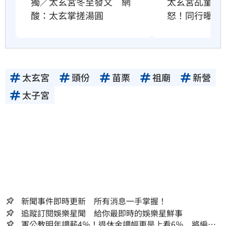
獨／太玄宮冬至發文　網
太玄宮乩童疑
酸：太玄掌搓湯圓
怒！同行曝真
太玄宮
頭份
苗栗
祖廟
新營
太子宮
新聞事件即時更新 所有消息一手掌握！
追蹤訂閱娛樂星聞 給你最即時的娛樂星鮮事
軍公教明年調薪4％！退休金調幅更是上看6％ 將編入