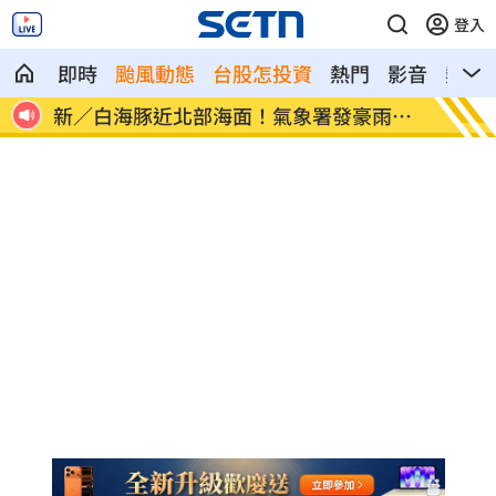
登入
即時
颱風動態
台股怎投資
熱門
影音
熱搜
像台
新／白海豚近北部海面！氣象署發豪雨特
南電Q
報