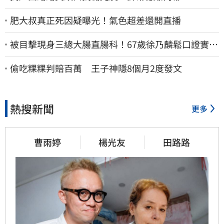
肥大叔真正死因疑曝光！氣色超差還開直播
被目擊現身三總大腸直腸科！67歲徐乃麟鬆口證實
了 真實體況曝光
偷吃粿粿判賠百萬 王子神隱8個月2度發文
熱搜新聞
更多
曹雨婷
楊光友
田路路