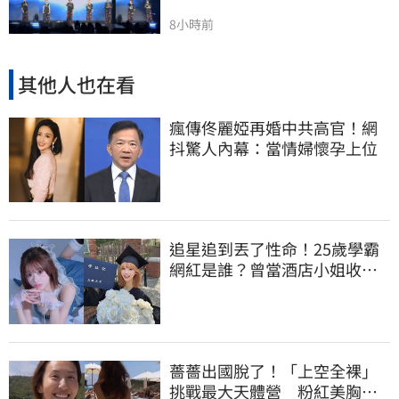
8小時前
其他人也在看
瘋傳佟麗婭再婚中共高官！網
抖驚人內幕：當情婦懷孕上位
追星追到丟了性命！25歲學霸
網紅是誰？曾當酒店小姐收入
破億 警方證實
薔薔出國脫了！「上空全裸」
挑戰最大天體營 粉紅美胸被