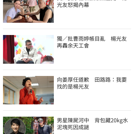
光友怒揭內幕
獨／批曹雨婷帳目亂　楊光友
再轟余天工會
向姜厚任道歉　田路路：我要
找的是楊光友
男星陳屍河中　背包藏20kg水
泥塊死因成謎