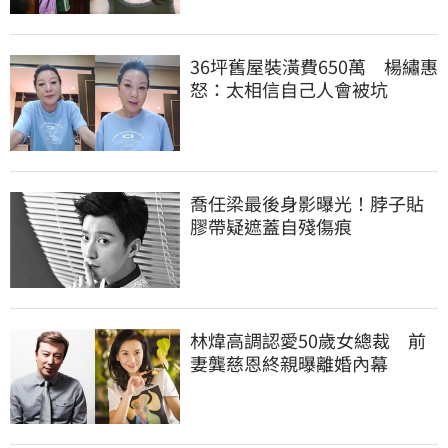
36坪舊屋裝潢費650萬 楊繡惠
怒：太相信自己人會被坑
喬任梁最後身影曝光！脖子貼
膠帶疑遮蓋自殘傷痕
林煒高調認愛50歲女總裁 前
妻龔慈恩終親曝離婚內幕