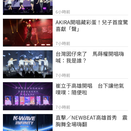
6小時前
AKIRA開唱藏彩蛋！兒子首度驚
喜獻「聲」
7小時前
台灣囡仔來了　馬蒔權開唱嗨
喊：我是誰？
7小時前
崔立于高雄開唱　台下讓他氣
噗噗：隨便啦
7小時前
直擊／NEWBEAT高雄首秀　震
胸舞全場嗨翻