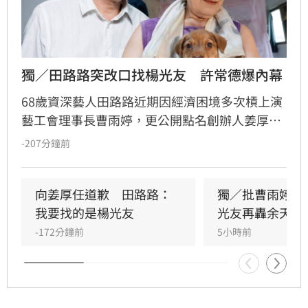
獨／田路路突改口找楊光友　許常德爆內幕
68歲資深藝人田路路近期因經濟困境多次槓上演
藝工會理事長曹雨婷，更公開點名創辦人姜厚任
出面，事後卻發文坦言搞錯對象，真正想找的是
-207分鐘前
前理事長楊光友。楊光友對此回應，質疑田路路
晚年困頓不應全歸咎於工會。對此，音樂人許常
德出面緩頰，建議田路路應先安頓好生活，並提
向姜厚任道歉　田路路：
獨／批曹雨婷帳
議透過口述歷史記錄資深藝人的故事。許常德同
我要找的是楊光友
光友再轟余天工
時批評現任理事長曹雨婷不應神隱，呼籲工會應
-172分鐘前
5小時前
展現具體作為照顧資深藝人，而非僅提供勞健保
功能。整起事件引發關注，田路路則強調目前先
處理身體狀況，後續發展仍待觀察。