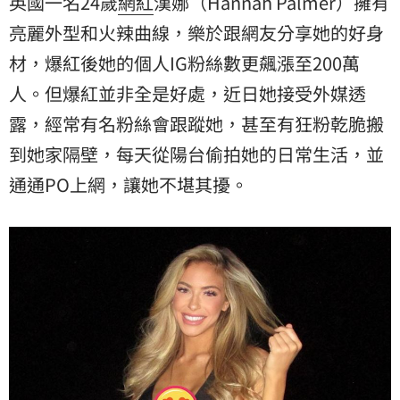
英國一名24歲
網紅
漢娜（Hannah Palmer）擁有
亮麗外型和火辣曲線，樂於跟網友分享她的好身
材，爆紅後她的個人IG粉絲數更飆漲至200萬
人。但爆紅並非全是好處，近日她接受外媒透
露，經常有名粉絲會跟蹤她，甚至有狂粉乾脆搬
到她家隔壁，每天從陽台偷拍她的日常生活，並
通通PO上網，讓她不堪其擾。