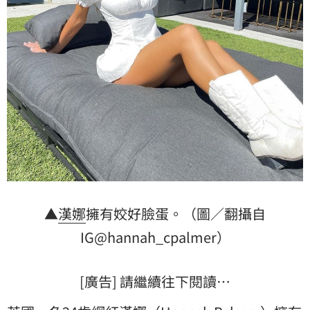
▲
漢娜
擁有姣好臉蛋。（圖／翻攝自
IG@hannah_cpalmer）
[廣告] 請繼續往下閱讀…