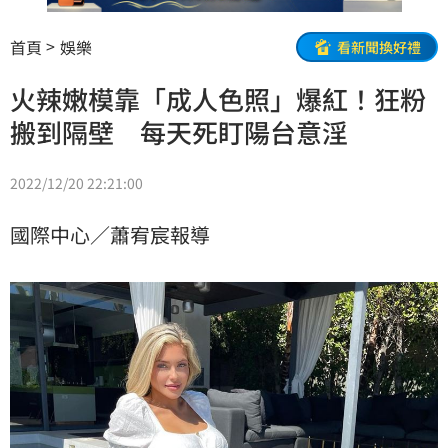
首頁
娛樂
看新聞換好禮
火辣嫩模靠「成人色照」爆紅！狂粉
搬到隔壁 每天死盯陽台意淫
2022/12/20 22:21:00
國際中心／蕭宥宸報導