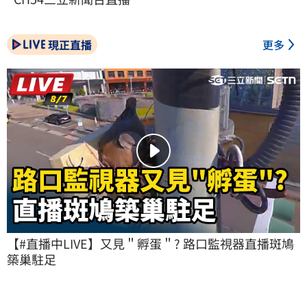
現正直播
更多
【#直播中LIVE】又見＂孵蛋＂? 路口監視器直播斑鳩
築巢駐足