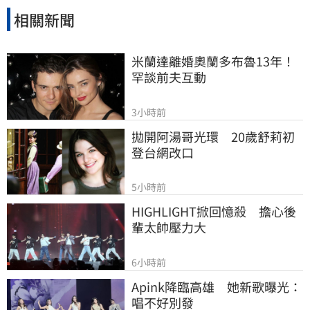
相關新聞
米蘭達離婚奧蘭多布魯13年！
罕談前夫互動
3小時前
拋開阿湯哥光環　20歲舒莉初
登台網改口
5小時前
HIGHLIGHT掀回憶殺　擔心後
輩太帥壓力大
6小時前
Apink降臨高雄　她新歌曝光：
唱不好別發