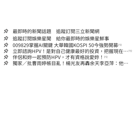
最即時的新聞話題 追蹤訂閱三立新聞網
追蹤訂閱娛樂星聞 給你最即時的娛樂星鮮事
009829掌握AI關鍵 大華韓國KOSPI 50今強勢開募
PR
立即諮詢HPV！是對自己健康最好的投資，把握現在不
PR
嫌晚！
伴侶和妳一起預防HPV，才有資格說愛妳！
PR
獨家／批曹雨婷帳目亂！楊光友再轟余天李亞萍：他們
工會跟演藝圈沒關