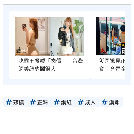
災區驚見正妹1
吃霸王餐喊「肉償」　台灣
資　竟是金牌
網美紐約鬧很大
辣模
正妹
網紅
成人
漢娜