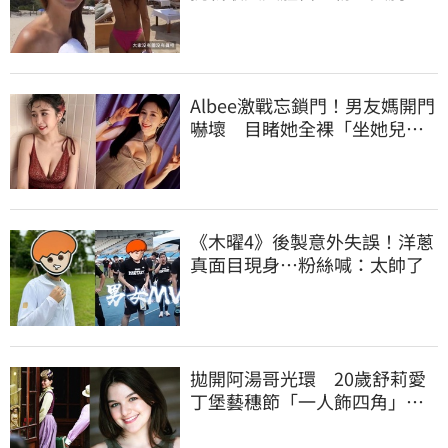
路人狂讚
Albee激戰忘鎖門！男友媽開門
嚇壞 目睹她全裸「坐她兒子
身上」
《木曜4》後製意外失誤！洋蔥
真面目現身…粉絲喊：太帥了
拋開阿湯哥光環 20歲舒莉愛
丁堡藝穗節「一人飾四角」驚
豔全場