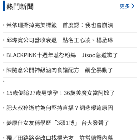
熱門新聞
更多
蔡依珊撕掉完美標籤 首度認：我也會崩潰
邱瓈寬公司營收衰退 點名王心凌、楊丞琳
BLACKPINK十週年惹怒粉絲 Jisoo急道歉了
陳隨意公開神級滷肉食譜配方 網全暴動了
15歲倒追27歲男懷孕！36歲美魔女當阿嬤了
肥大叔猝逝前為何堅持直播？網悲曝這原因
姜厚任女友稱學歷「3碩1博」 台大發聲了
獨／田路路突改口找楊光友 許常德爆內幕