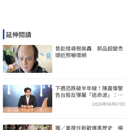
延伸閱讀
昔赴陸尋根挨轟　郭品超變禿
頭近照嚇壞網
下週恐跌破半年線！陳嘉偉警
告台股反彈屬「逃命波」：空
頭大屠殺剛開始
(2026年08月07日)
獨／姜厚任新歡爆黑歷史　楊