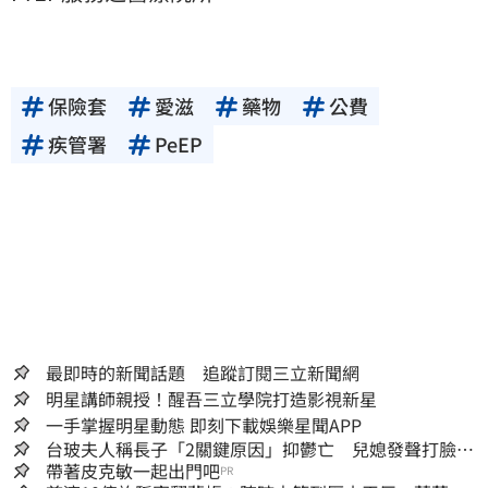
保險套
愛滋
藥物
公費
疾管署
PeEP
最即時的新聞話題 追蹤訂閱三立新聞網
明星講師親授！醒吾三立學院打造影視新星
一手掌握明星動態 即刻下載娛樂星聞APP
台玻夫人稱長子「2關鍵原因」抑鬱亡 兒媳發聲打臉：
我從來不信⋯
帶著皮克敏一起出門吧
PR