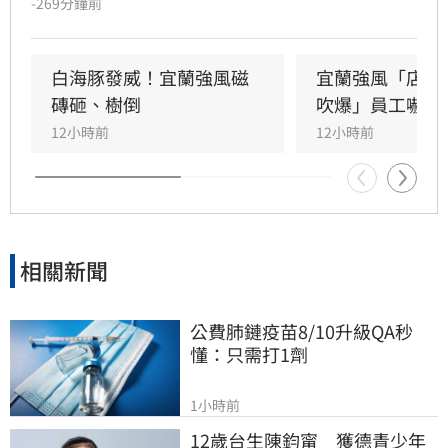
-269分鐘前
板充當臨時門扇避雨。此外，花蓮七星潭海邊在
颱風影響下湧現長浪，竟有男童在沙灘玩耍時遭
浪花吞沒跌倒，驚險畫面曝光引發網友撻伐。海
白海豚發威！宜蘭強風磁
宜蘭強風「店家
巡署對此嚴正呼籲，颱風期間切勿闖入警戒區，
磚砸、樹倒
吹爆」員工嚇抱
違者最高可處25萬元罰鍰。
12小時前
12小時前
相關新聞
公費肺鏈疫苗8/10升級QA秒
懂：只需打1劑
1小時前
12歲台生陳鈞甯　獲德青少年