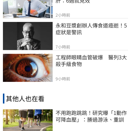
肝：6週就見效
2小時前
永和豆漿創辦人傳食道癌逝！5
症狀是警訊
7小時前
工程師眼睛血管破爆　醫列3大
殺手級食物
9小時前
其他人也在看
不用跑跑跳跳！研究曝「1動作
可降血壓」：勝過游泳、重訓