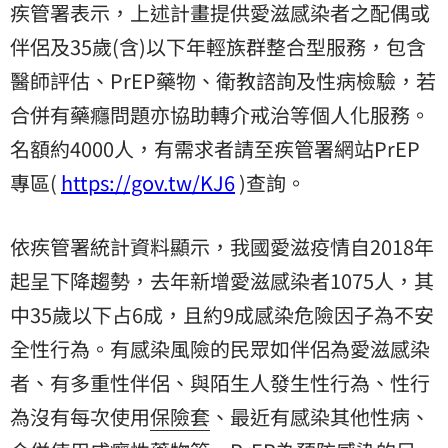
疾管署表示，上述計畫提供愛滋感染者之配偶或
伴侶及35歲(含)以下年輕族群整合型服務，包含
醫師評估、PrEP藥物、衛教諮詢及性病檢驗，若
合併有藥癮問題亦協助轉介戒治等個人化服務。
名額約4000人，有需求者請至疾管署網站PrEP
專區(
https://gov.tw/KJ6
)查詢。
依疾管署統計資料顯示，我國愛滋疫情自2018年
起呈下降趨勢，去年新增愛滋感染者1075人，其
中35歲以下占6成，且約9成感染危險因子為不安
全性行為。有感染風險的民眾如伴侶為愛滋感染
者、有多重性伴侶、與陌生人發生性行為、性行
為沒有每次使用
保險套
、最近有感染其他性病、