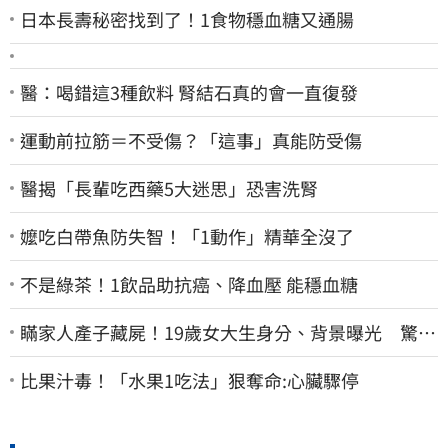
日本長壽秘密找到了！1食物穩血糖又通腸
醫：喝錯這3種飲料 腎結石真的會一直復發
運動前拉筋＝不受傷？「這事」真能防受傷
醫揭「長輩吃西藥5大迷思」恐害洗腎
嬤吃白帶魚防失智！「1動作」精華全沒了
不是綠茶！1飲品助抗癌、降血壓 能穩血糖
瞞家人產子藏屍！19歲女大生身分、背景曝光 驚見
「產檢紀錄全空白」
比果汁毒！「水果1吃法」狠奪命:心臟驟停