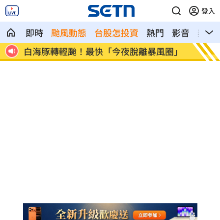
登入
即時
颱風動態
台股怎投資
熱門
影音
熱搜
客受
白海豚轉輕颱！最快「今夜脫離暴風圈」
獨／曝
錢