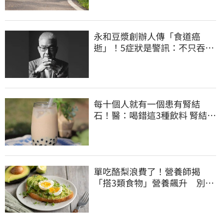
永和豆漿創辦人傳「食道癌
逝」！5症狀是警訊：不只吞嚥
困難
每十個人就有一個患有腎結
石！醫：喝錯這3種飲料 腎結石
真的會一直復發
單吃酪梨浪費了！營養師揭
「搭3類食物」營養飆升 別再
加蜂蜜