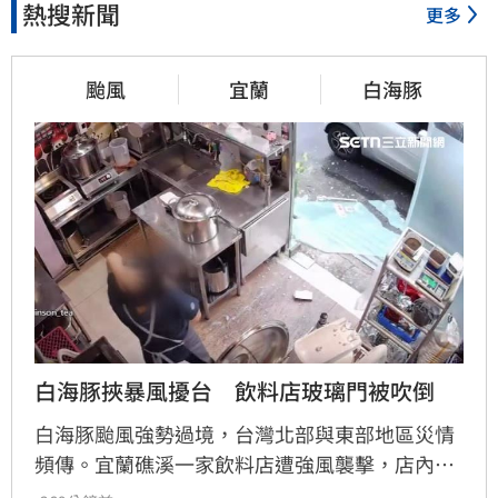
熱搜新聞
更多
颱風
宜蘭
白海豚
白海豚挾暴風擾台　飲料店玻璃門被吹倒
白海豚颱風強勢過境，台灣北部與東部地區災情
頻傳。宜蘭礁溪一家飲料店遭強風襲擊，店內玻
璃門瞬間碎裂，店員飽受驚嚇，目前只能先以木