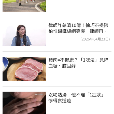
律師詐慈濟10億！徐巧芯提陳
柏惟踢鐵板網笑爆 律師再曬1
照補刀
(2026年04月23日)
豬肉=不健康？「1吃法」竟降
血糖、膽固醇
沒喝熱湯！他不理「1症狀」　
慘得食道癌