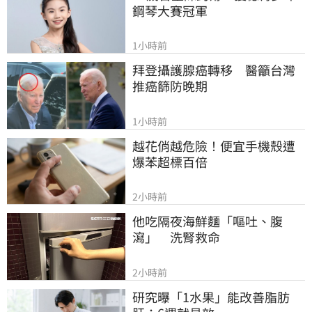
鋼琴大賽冠軍
1小時前
拜登攝護腺癌轉移　醫籲台灣
推癌篩防晚期
1小時前
越花俏越危險！便宜手機殼遭
爆苯超標百倍
2小時前
他吃隔夜海鮮麵「嘔吐、腹
瀉」　洗腎救命
2小時前
研究曝「1水果」能改善脂肪