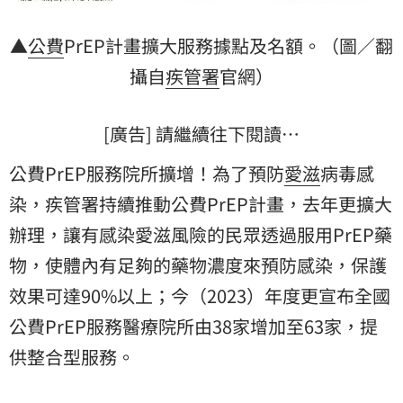
▲
公費
PrEP計畫擴大服務據點及名額。（圖／翻
攝自
疾管署
官網）
[廣告] 請繼續往下閱讀…
公費PrEP服務院所擴增！為了預防
愛滋
病毒感
染，疾管署持續推動公費PrEP計畫，去年更擴大
辦理，讓有感染愛滋風險的民眾透過服用PrEP
藥
物
，使體內有足夠的藥物濃度來預防感染，保護
效果可達90%以上；今（2023）年度更宣布全國
公費PrEP服務醫療院所由38家增加至63家，提
供整合型服務。