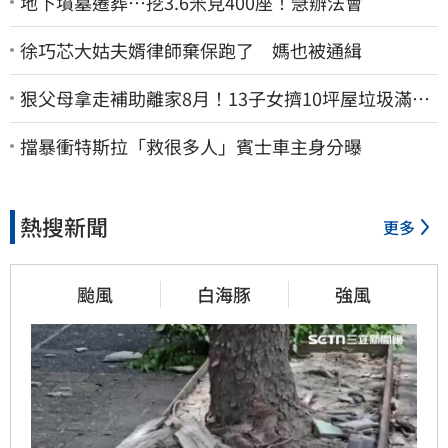
地下墳墓遷葬…挖3.6米見400座！急辦法會
徐巧芯大姑夫婿律師棄保跑了 媽也被通緝
狠父母拿走補助離家8月！13子女擠10坪屋垃圾滿地
驚見幼童深夜遊蕩
擋暴衝特斯拉「救很多人」賓士車主身分曝
熱搜新聞
更多
颱風
白海豚
強風