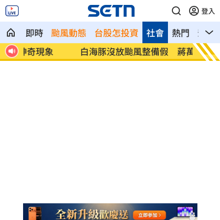
登入
即時
颱風動態
台股怎投資
社會
熱門
影音
白海豚沒放颱風整備假 蔣萬安：因沒陸
公鹿後
警
力