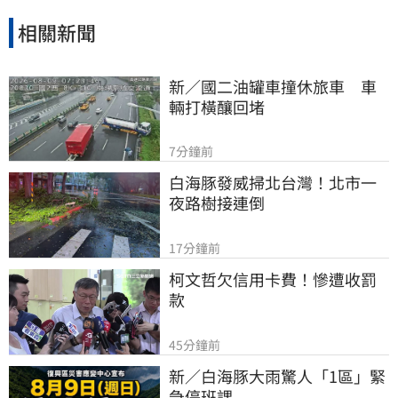
相關新聞
新／國二油罐車撞休旅車　車
輛打橫釀回堵
7分鐘前
白海豚發威掃北台灣！北市一
夜路樹接連倒
17分鐘前
柯文哲欠信用卡費！慘遭收罰
款
45分鐘前
新／白海豚大雨驚人「1區」緊
急停班課