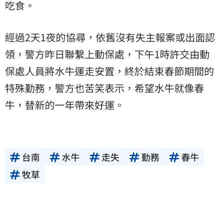
吃食。
經過2天1夜的協尋，依舊沒有失主報案或出面認
領，警方昨日聯繫上動保處，下午1時許交由動
保處人員將水牛運走安置，終於結束春節期間的
特殊勤務，警方也苦笑表示，希望水牛就像
春
牛
，替新的一年帶來好運。
台南
水牛
走失
勤務
春牛
牧草