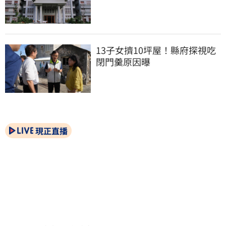
13子女擠10坪屋！縣府探視吃
閉門羹原因曝
現正直播