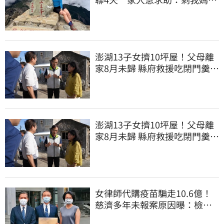
沒找到
澎湖13子女擠10坪屋！父母離
家8月未歸 縣府救援吃閉門羹原
因曝
澎湖13子女擠10坪屋！父母離
家8月未歸 縣府救援吃閉門羹原
因曝
女律師代購疫苗騙走10.6億！
慈濟多年未報案原因曝：檢警
上門才知被騙