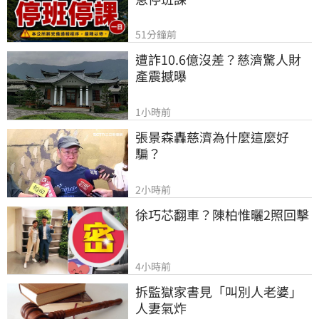
51分鐘前
遭詐10.6億沒差？慈濟驚人財
產震撼曝
1小時前
張景森轟慈濟為什麼這麼好
騙？
2小時前
徐巧芯翻車？陳柏惟曬2照回擊
4小時前
拆監獄家書見「叫別人老婆」
人妻氣炸