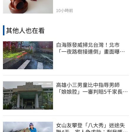
10小時前
其他人也在看
白海豚發威掃北台灣！北市
「一夜路樹接連倒」畫面曝
15米巨樹躺路中央
高雄小三男童比中指辱男師
「娘娘腔」一審判賠5千家長不
服上訴 二審更慘
女山友攀登「八大秀」迷途失
聯4天 家人急求助：剩我媽還