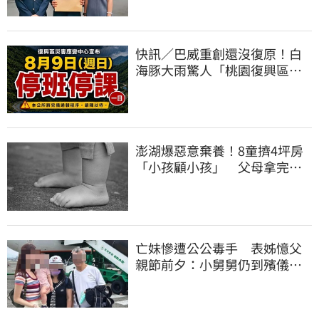
快訊／巴威重創還沒復原！白
海豚大雨驚人「桃園復興區」
緊急停班停課
澎湖爆惡意棄養！8童擠4坪房
「小孩顧小孩」 父母拿完補
助落跑
亡妹慘遭公公毒手 表姊憶父
親節前夕：小舅舅仍到殯儀館
陪她說話