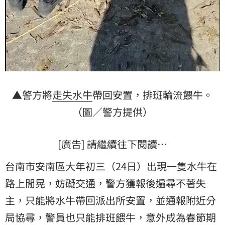
▲警方將
走失
水牛
帶回安置，排班輪流餵牛。
（圖／警方提供）
[廣告] 請繼續往下閱讀…
台南市安南區大年初三（24日）出現一隻水牛在
路上閒晃，妨礙交通，警方獲報後遍尋不著失
主，只能將水牛帶回派出所安置，並通報附近分
局協尋，警員也只能排班餵牛，意外成為春節期