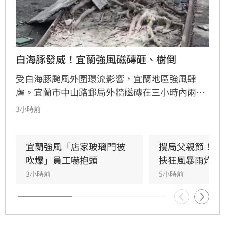
白海豚發威！宜蘭強風磁磚砸、樹倒
受白海豚颱風外圍環流影響，宜蘭地區強風肆
虐。宜蘭市中山路郵局外牆磁磚在三小時內兩度
剝落，武營街亦發生磁磚砸地險象，所幸無人傷
3小時前
亡。此外，五結與三星鄉傳出路樹倒塌，市區選
舉看板受強風吹襲搖搖欲墜，烏石港賞鯨船被迫
全面停駛。
宜蘭強風「店家玻璃門被
攪局父親節！中
吹爆」員工嚇抱頭
挾狂風暴雨炸雙
3小時前
5小時前