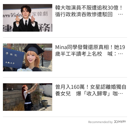
韓大咖演員不服遭追稅30億！
循行政救濟吞敗慘遭駁回 公
司最新回應曝光
Mina同學發聲還原真相！她19
歲半工半讀考上名校 喊：不
是大家說的那樣
曾月入160萬！女星認離婚獨自
養女兒 爆「收入歸零」咖啡
廳打工近況曝
Recommended by