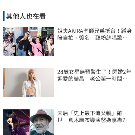
其他人也在看
姐夫AKIRA率師兄弟抵台！蹲身
陪自拍、簽名 聽粉絲唱歌羞
喊：好懷念喔
28歲女星無預警生了！閃婚2年
迎愛的結晶 老公第一時間「1
動作」放閃
天后「史上最下流父親」離
世 倉木麻衣導演爸逝享壽76
歲