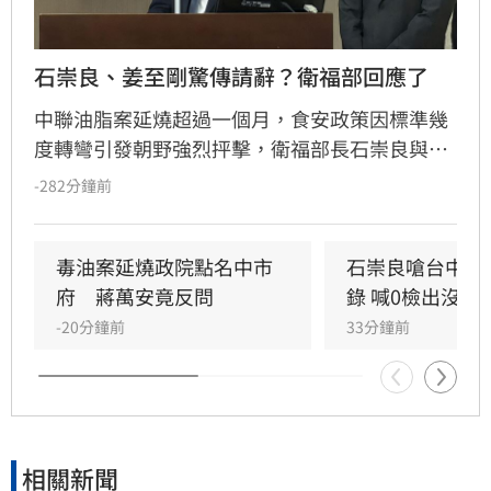
石崇良、姜至剛驚傳請辭？衛福部回應了
中聯油脂案延燒超過一個月，食安政策因標準幾
度轉彎引發朝野強烈抨擊，衛福部長石崇良與食
藥署長姜至剛遭點名負責。今日政壇突傳出兩人
-282分鐘前
已請辭的消息，儘管石崇良上午仍公開回應爭
議，但隨後再度傳出請辭傳聞，針對人事異動是
否屬實，衛福部僅回應表示不予回應。
毒油案延燒政院點名中市
石崇良嗆台中市
府　蔣萬安竟反問
錄 喊0檢出沒意
-20分鐘前
33分鐘前
相關新聞