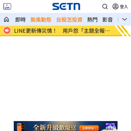
登入
即時
颱風動態
台股怎投資
熱門
影音
熱搜
市傳
LINE更新傳災情！ 用戶怨「主題全報
美國出
廢」
進