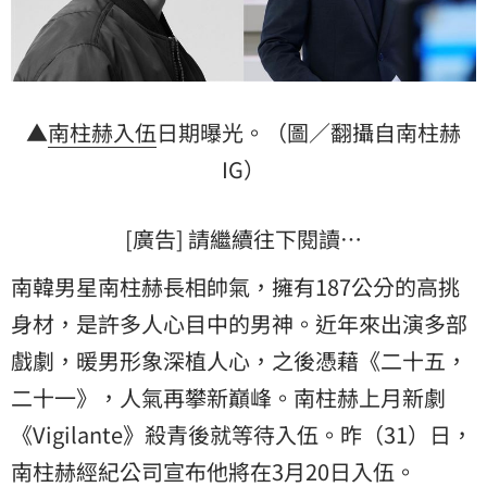
▲
南柱赫
入伍
日期曝光。（圖／翻攝自南柱赫
IG）
[廣告] 請繼續往下閱讀…
南韓男星南柱赫長相帥氣，擁有187公分的高挑
身材，是許多人心目中的男神。近年來出演多部
戲劇，暖男形象深植人心，之後憑藉《二十五，
二十一》，人氣再攀新巔峰。南柱赫上月新劇
《Vigilante》殺青後就等待入伍。昨（31）日，
南柱赫經紀公司宣布他將在3月20日入伍。