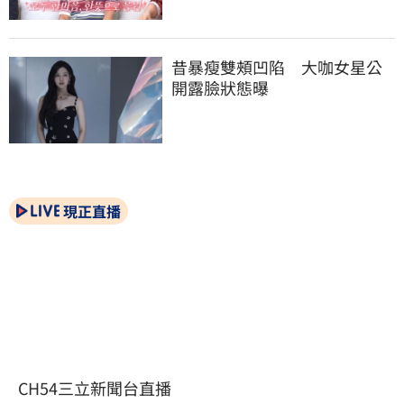
昔暴瘦雙頰凹陷　大咖女星公
開露臉狀態曝
現正直播
CH54三立新聞台直播