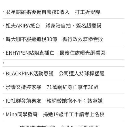
女星認離婚後獨自養孩0收入 打工近況曝
姐夫AKIRA抵台 蹲身陪自拍、簽名超寵粉
韓大咖不服遭追稅30億 循行政救濟慘吞敗
ENHYPEN站姐直播亡！最後住處曝光網看哭
BLACKPINK活動惹議 公司遭人持球桿猛砸
涉毒又遭控家暴 71萬網紅身亡享年36歲
IU社群發前男友 韓網替她抱不平：該避嫌
Mina同學發聲 揭她19歲半工半讀考上名校