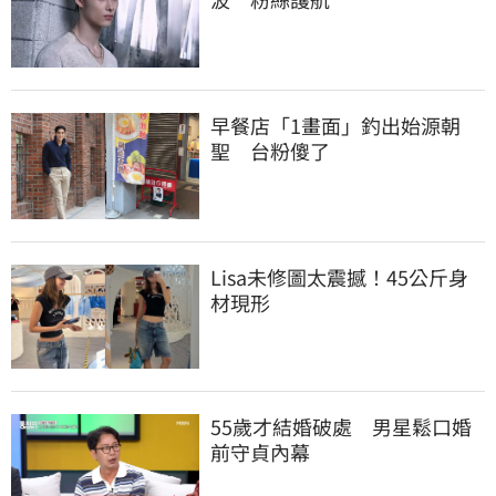
早餐店「1畫面」釣出始源朝
聖　台粉傻了
Lisa未修圖太震撼！45公斤身
材現形
55歲才結婚破處　男星鬆口婚
前守貞內幕