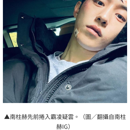
▲南柱赫先前捲入霸凌疑雲。（圖／翻攝自南柱
赫IG）