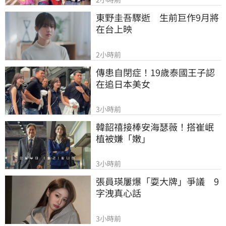
東野圭吾驟逝　生前巨作9月將
在台上映
2小時前
傳患自閉症！19歲泰國王子認
在追日本美女
3小時前
韓韶禧接棒安海瑟薇！搭崔岷
植被嫌「嫩」
3小時前
張員瑛屢爆「耍大牌」爭議　9
字洩真心話
3小時前