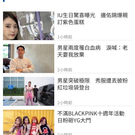
IU生日驚喜曝光　邊佑錫爆親
訂紫色蛋糕
1小時前
男星兩度罹白血病　淚喊：老
天要我放棄
2小時前
男星突破極限　秀服遭丟披粉
紅垃圾袋登台
2小時前
不滿BLACKPINK十週年活動　
日粉砸YG大門
2小時前