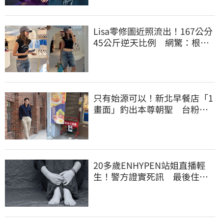
Lisa零修圖近照流出！167公分
45公斤逆天比例 網驚：根本
薄到快消失
只有始源可以！新北早餐店「1
畫面」釣出本尊朝聖 台粉嚇
傻了
20多歲ENHYPEN站姐直播輕
生！警方證實死訊 最後住處
曝光令人鼻酸