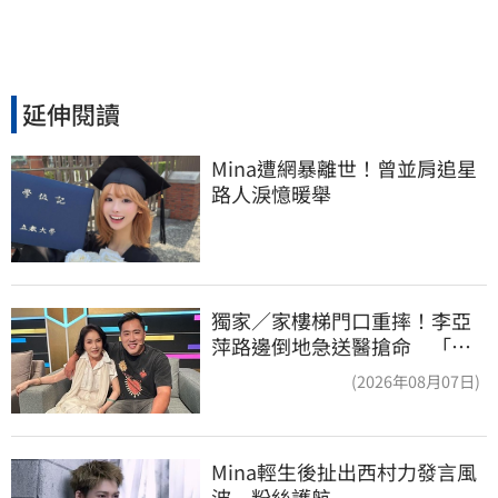
延伸閱讀
Mina遭網暴離世！曾並肩追星
路人淚憶暖舉
獨家／家樓梯門口重摔！李亞
萍路邊倒地急送醫搶命 「最
新傷況」曝
(2026年08月07日)
Mina輕生後扯出西村力發言風
波　粉絲護航