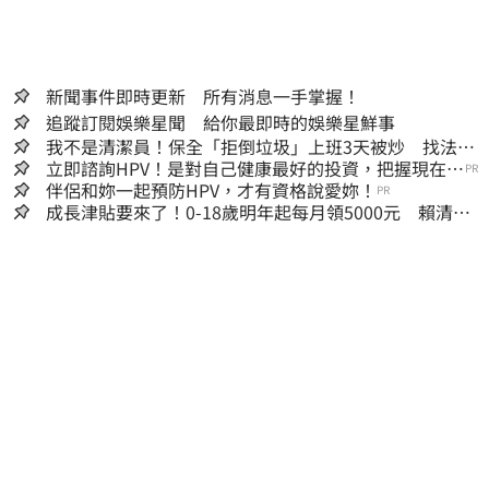
新聞事件即時更新 所有消息一手掌握！
追蹤訂閱娛樂星聞 給你最即時的娛樂星鮮事
我不是清潔員！保全「拒倒垃圾」上班3天被炒 找法院
討公道結果出爐
立即諮詢HPV！是對自己健康最好的投資，把握現在不
PR
嫌晚！
伴侶和妳一起預防HPV，才有資格說愛妳！
PR
成長津貼要來了！0-18歲明年起每月領5000元 賴清
德：此時不生更待何時