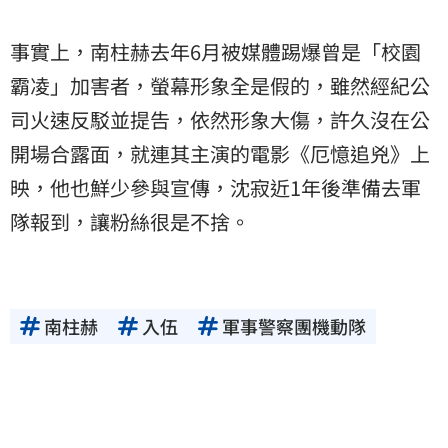
事實上，南柱赫去年6月被媒體踢爆曾是「校園
霸凌」加害者，螢幕形象全是假的，雖然經紀公
司火速反駁並提告，依然形象大傷，許久沒在公
開場合露面，就連其主演的電影《厄憶追兇》上
映，他也鮮少參與宣傳，沈寂近1年後準備去軍
隊報到，讓粉絲很是不捨。
南柱赫
入伍
軍事警察團機動隊